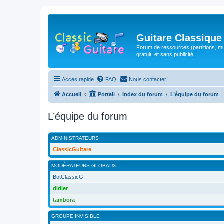
Guitare Classique
Forum de ressources (partitions, mu
gratuit, et sans publicité.
Accès rapide
FAQ
Nous contacter
Accueil
Portail
Index du forum
L’équipe du forum
L’équipe du forum
ADMINISTRATEURS
ClassicGuitare
MODÉRATEURS GLOBAUX
BotClassicG
didier
tambora
GROUPE INVISIBLE