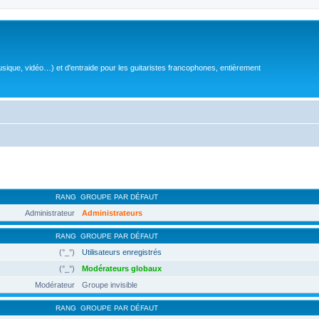
sique, vidéo…) et d'entraide pour les guitaristes francophones, entièrement
RANG
GROUPE PAR DÉFAUT
Administrateur
Administrateurs
RANG
GROUPE PAR DÉFAUT
(°_°)
Utilisateurs enregistrés
(°_°)
Modérateurs globaux
Modérateur
Groupe invisible
RANG
GROUPE PAR DÉFAUT