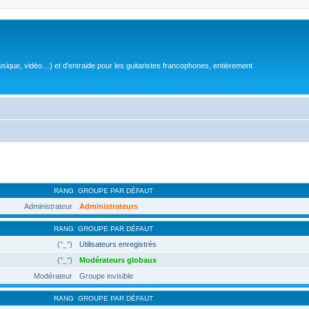
sique, vidéo…) et d'entraide pour les guitaristes francophones, entièrement
RANG
GROUPE PAR DÉFAUT
Administrateur
Administrateurs
RANG
GROUPE PAR DÉFAUT
(°_°)
Utilisateurs enregistrés
(°_°)
Modérateurs globaux
Modérateur
Groupe invisible
RANG
GROUPE PAR DÉFAUT