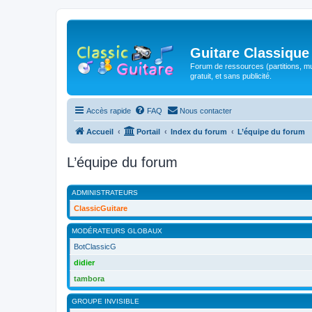
Guitare Classique
Forum de ressources (partitions, mu
gratuit, et sans publicité.
Accès rapide
FAQ
Nous contacter
Accueil
Portail
Index du forum
L’équipe du forum
L’équipe du forum
ADMINISTRATEURS
ClassicGuitare
MODÉRATEURS GLOBAUX
BotClassicG
didier
tambora
GROUPE INVISIBLE