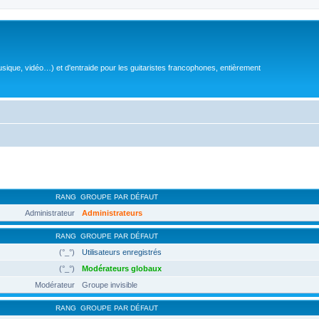
sique, vidéo…) et d'entraide pour les guitaristes francophones, entièrement
RANG
GROUPE PAR DÉFAUT
Administrateur
Administrateurs
RANG
GROUPE PAR DÉFAUT
(°_°)
Utilisateurs enregistrés
(°_°)
Modérateurs globaux
Modérateur
Groupe invisible
RANG
GROUPE PAR DÉFAUT