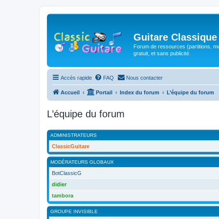
Guitare Classique
Forum de ressources (partitions, mu
gratuit, et sans publicité.
Accès rapide
FAQ
Nous contacter
Accueil
Portail
Index du forum
L’équipe du forum
L’équipe du forum
ADMINISTRATEURS
ClassicGuitare
MODÉRATEURS GLOBAUX
BotClassicG
didier
tambora
GROUPE INVISIBLE