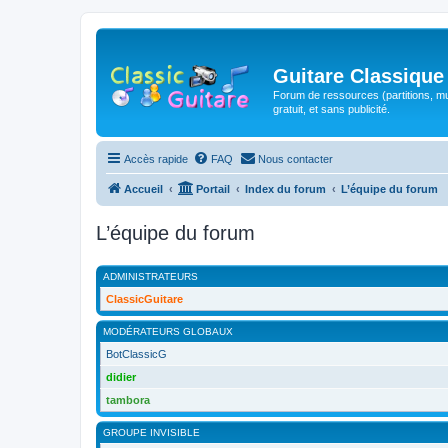
Guitare Classique
Forum de ressources (partitions, mu
gratuit, et sans publicité.
Accès rapide
FAQ
Nous contacter
Accueil
Portail
Index du forum
L’équipe du forum
L’équipe du forum
ADMINISTRATEURS
ClassicGuitare
MODÉRATEURS GLOBAUX
BotClassicG
didier
tambora
GROUPE INVISIBLE