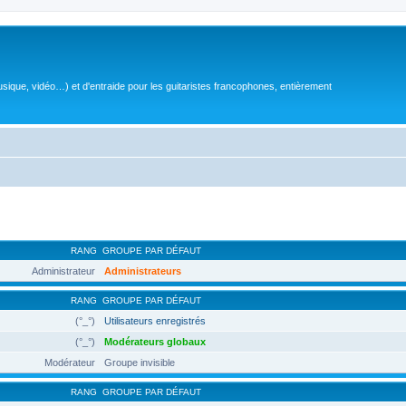
sique, vidéo…) et d'entraide pour les guitaristes francophones, entièrement
RANG
GROUPE PAR DÉFAUT
Administrateur
Administrateurs
RANG
GROUPE PAR DÉFAUT
(°_°)
Utilisateurs enregistrés
(°_°)
Modérateurs globaux
Modérateur
Groupe invisible
RANG
GROUPE PAR DÉFAUT