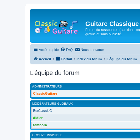
Guitare Classique
Forum de ressources (partitions, mu
gratuit, et sans publicité.
Accès rapide
FAQ
Nous contacter
Accueil
Portail
Index du forum
L’équipe du forum
L’équipe du forum
ADMINISTRATEURS
ClassicGuitare
MODÉRATEURS GLOBAUX
BotClassicG
didier
tambora
GROUPE INVISIBLE