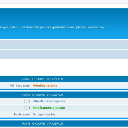
sique, vidéo…) et d'entraide pour les guitaristes francophones, entièrement
RANG
GROUPE PAR DÉFAUT
Administrateur
Administrateurs
RANG
GROUPE PAR DÉFAUT
(°_°)
Utilisateurs enregistrés
(°_°)
Modérateurs globaux
Modérateur
Groupe invisible
RANG
GROUPE PAR DÉFAUT