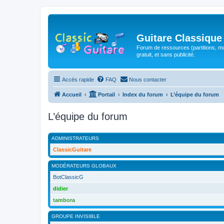
Guitare Classique
Forum de ressources (partitions, mu
gratuit, et sans publicité.
Accès rapide
FAQ
Nous contacter
Accueil
Portail
Index du forum
L’équipe du forum
L’équipe du forum
ADMINISTRATEURS
ClassicGuitare
MODÉRATEURS GLOBAUX
BotClassicG
didier
tambora
GROUPE INVISIBLE