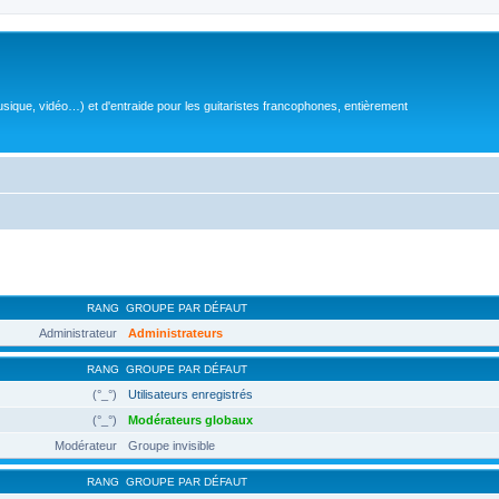
sique, vidéo…) et d'entraide pour les guitaristes francophones, entièrement
RANG
GROUPE PAR DÉFAUT
Administrateur
Administrateurs
RANG
GROUPE PAR DÉFAUT
(°_°)
Utilisateurs enregistrés
(°_°)
Modérateurs globaux
Modérateur
Groupe invisible
RANG
GROUPE PAR DÉFAUT