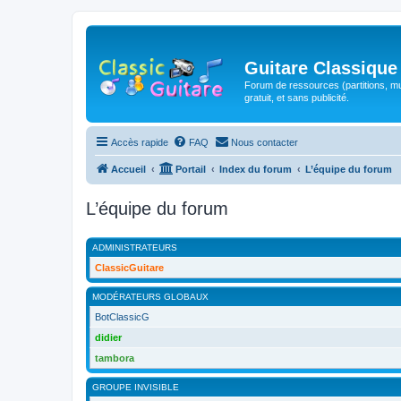
Guitare Classique
Forum de ressources (partitions, mu
gratuit, et sans publicité.
Accès rapide
FAQ
Nous contacter
Accueil
Portail
Index du forum
L’équipe du forum
L’équipe du forum
ADMINISTRATEURS
ClassicGuitare
MODÉRATEURS GLOBAUX
BotClassicG
didier
tambora
GROUPE INVISIBLE