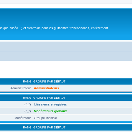
sique, vidéo…) et d'entraide pour les guitaristes francophones, entièrement
RANG
GROUPE PAR DÉFAUT
Administrateur
Administrateurs
RANG
GROUPE PAR DÉFAUT
(°_°)
Utilisateurs enregistrés
(°_°)
Modérateurs globaux
Modérateur
Groupe invisible
RANG
GROUPE PAR DÉFAUT