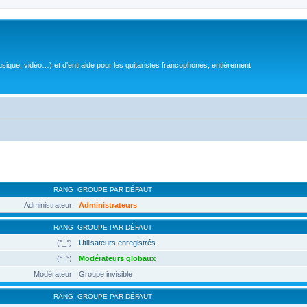
sique, vidéo…) et d'entraide pour les guitaristes francophones, entièrement
RANG
GROUPE PAR DÉFAUT
Administrateur
Administrateurs
RANG
GROUPE PAR DÉFAUT
(°_°)
Utilisateurs enregistrés
(°_°)
Modérateurs globaux
Modérateur
Groupe invisible
RANG
GROUPE PAR DÉFAUT