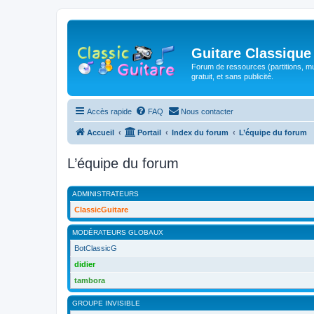
Guitare Classique
Forum de ressources (partitions, mu
gratuit, et sans publicité.
Accès rapide
FAQ
Nous contacter
Accueil
Portail
Index du forum
L’équipe du forum
L’équipe du forum
ADMINISTRATEURS
ClassicGuitare
MODÉRATEURS GLOBAUX
BotClassicG
didier
tambora
GROUPE INVISIBLE