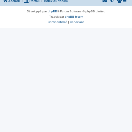
Accueil
Portail
Index du forum
Développé par
phpBB
® Forum Software © phpBB Limited
Traduit par
phpBB-fr.com
Confidentialité
|
Conditions