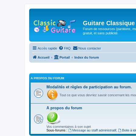
Guitare Classique
Forum de ressources (partitions, mu
gratuit, et sans publicité.
Accès rapide
FAQ
Nous contacter
Accueil
Portail
Index du forum
A PROPOS DU FORUM
Modalités et règles de participation au forum.
Tout ce que vous devriez savoir concernant les moda
A propos du forum
Vos commentaires à son sujet
Sous-forums :
Message au staff administratif
,
Boite à i