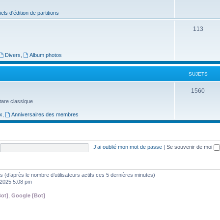
j
iels d'édition de partitions
e
S
113
t
u
s
j
Divers
,
Album photos
e
SUJETS
t
S
1560
s
uitare classique
u
x
,
Anniversaires des membres
j
e
t
J’ai oublié mon mot de passe
|
Se souvenir de moi
s
ités (d’après le nombre d’utilisateurs actifs ces 5 dernières minutes)
, 2025 5:08 pm
ot]
,
Google [Bot]