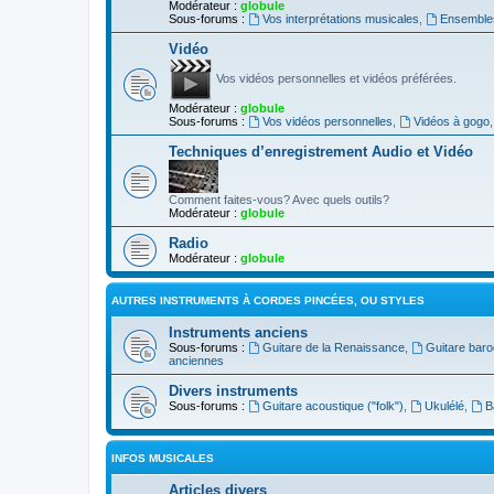
Modérateur :
globule
Sous-forums :
Vos interprétations musicales
,
Ensembles
Vidéo
Vos vidéos personnelles et vidéos préférées.
Modérateur :
globule
Sous-forums :
Vos vidéos personnelles
,
Vidéos à gogo
Techniques d’enregistrement Audio et Vidéo
Comment faites-vous? Avec quels outils?
Modérateur :
globule
Radio
Modérateur :
globule
AUTRES INSTRUMENTS À CORDES PINCÉES, OU STYLES
Instruments anciens
Sous-forums :
Guitare de la Renaissance
,
Guitare bar
anciennes
Divers instruments
Sous-forums :
Guitare acoustique ("folk")
,
Ukulélé
,
B
INFOS MUSICALES
Articles divers