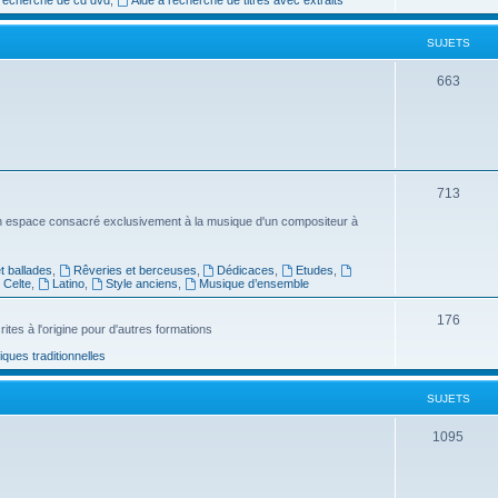
e
SUJETS
t
s
S
663
u
j
e
S
713
t
u
n espace consacré exclusivement à la musique d'un compositeur à
s
j
 ballades
,
Rêveries et berceuses
,
Dédicaces
,
Etudes
,
e
Celte
,
Latino
,
Style anciens
,
Musique d’ensemble
t
S
176
ites à l'origine pour d'autres formations
s
u
ues traditionnelles
j
SUJETS
e
t
S
1095
s
u
j