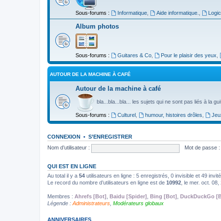
Sous-forums :
Informatique
,
Aide informatique.
,
Logic
Album photos
Sous-forums :
Guitares & Co
,
Pour le plaisir des yeux
,
AUTOUR DE LA MACHINE À CAFÉ
Autour de la machine à café
bla...bla...bla... les sujets qui ne sont pas liés à la g
Sous-forums :
Culturel
,
humour, histoires drôles
,
Jeu
CONNEXION
•
S’ENREGISTRER
Nom d’utilisateur :
Mot de passe :
QUI EST EN LIGNE
Au total il y a
54
utilisateurs en ligne : 5 enregistrés, 0 invisible et 49 inv
Le record du nombre d’utilisateurs en ligne est de
10992
, le mer. oct. 08
Membres :
Ahrefs [Bot]
,
Baidu [Spider]
,
Bing [Bot]
,
DuckDuckGo [B
Légende :
Administrateurs
,
Modérateurs globaux
ANNIVERSAIRES