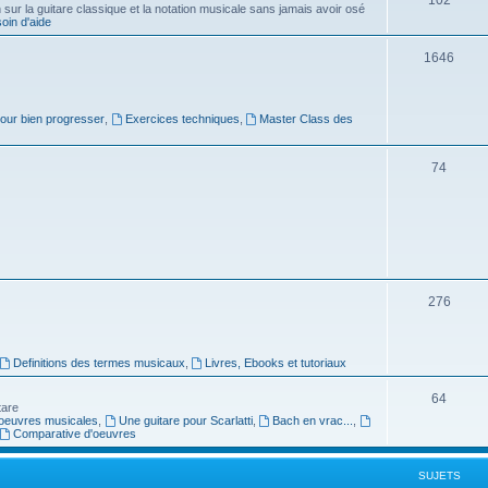
ur la guitare classique et la notation musicale sans jamais avoir osé
in d'aide
u
s
j
S
1646
e
u
t
j
pour bien progresser
,
Exercices techniques
,
Master Class des
s
e
S
74
t
u
s
j
e
t
S
276
s
u
j
Definitions des termes musicaux
,
Livres, Ebooks et tutoriaux
e
S
64
tare
t
oeuvres musicales
,
Une guitare pour Scarlatti
,
Bach en vrac...
,
u
Comparative d'oeuvres
s
j
SUJETS
e