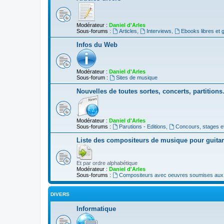
Modérateur :
Daniel d'Arles
Sous-forums :
Articles
,
Interviews
,
Ebooks libres et g
Infos du Web
Modérateur :
Daniel d'Arles
Sous-forum :
Sites de musique
Nouvelles de toutes sortes, concerts, partition
Modérateur :
Daniel d'Arles
Sous-forums :
Parutions - Editions
,
Concours, stages e
Liste des compositeurs de musique pour guita
Et par ordre alphabétique
Modérateur :
Daniel d'Arles
Sous-forums :
Compositeurs avec oeuvres soumises aux d
DIVERS
Informatique