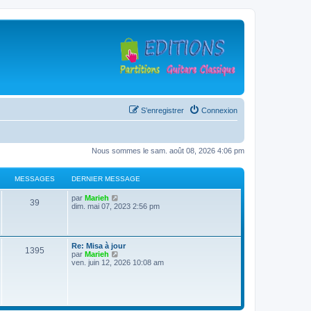
S’enregistrer
Connexion
Nous sommes le sam. août 08, 2026 4:06 pm
MESSAGES
DERNIER MESSAGE
D
V
par
Marieh
M
39
e
o
dim. mai 07, 2023 2:56 pm
r
i
e
n
r
i
l
s
e
e
D
Re: Misa à jour
r
d
M
1395
e
V
par
Marieh
s
m
e
r
o
ven. juin 12, 2026 10:08 am
e
r
e
n
i
s
n
a
i
r
s
i
s
e
l
a
e
g
r
e
g
r
s
m
d
e
m
e