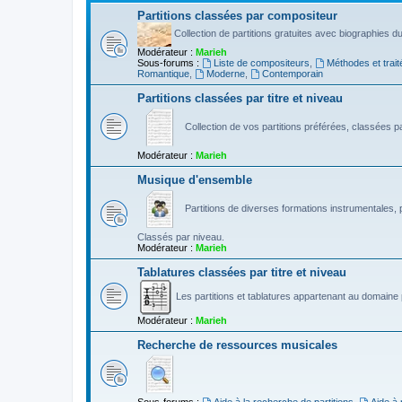
Partitions classées par compositeur
Collection de partitions gratuites avec biographies 
Modérateur :
Marieh
Sous-forums :
Liste de compositeurs
,
Méthodes et trait
Romantique
,
Moderne
,
Contemporain
Partitions classées par titre et niveau
Collection de vos partitions préférées, classées par
Modérateur :
Marieh
Musique d'ensemble
Partitions de diverses formations instrumentales, p
Classés par niveau.
Modérateur :
Marieh
Tablatures classées par titre et niveau
Les partitions et tablatures appartenant au domaine p
Modérateur :
Marieh
Recherche de ressources musicales
Sous-forums :
Aide à la recherche de partitions
,
Aide à