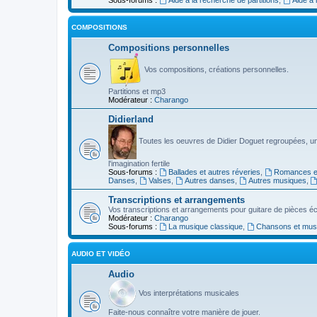
COMPOSITIONS
Compositions personnelles
Vos compositions, créations personnelles.
Partitions et mp3
Modérateur :
Charango
Didierland
Toutes les oeuvres de Didier Doguet regroupées, u
l'imagination fertile
Sous-forums :
Ballades et autres réveries
,
Romances et
Danses
,
Valses
,
Autres danses
,
Autres musiques
,
Transcriptions et arrangements
Vos transcriptions et arrangements pour guitare de pièces écr
Modérateur :
Charango
Sous-forums :
La musique classique
,
Chansons et musiq
AUDIO ET VIDÉO
Audio
Vos interprétations musicales
Faite-nous connaître votre manière de jouer.