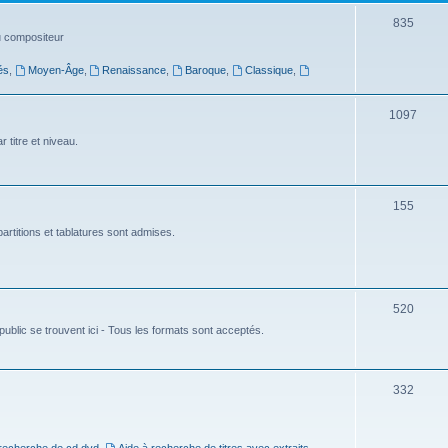
t
S
835
du compositeur
s
u
és
,
Moyen-Âge
,
Renaissance
,
Baroque
,
Classique
,
j
e
S
1097
t
u
 titre et niveau.
s
j
e
S
155
t
u
artitions et tablatures sont admises.
s
j
e
S
520
t
ublic se trouvent ici - Tous les formats sont acceptés.
u
s
j
e
S
332
t
u
s
j
 recherche de cd dvd
,
Aide à recherche de titres avec extraits