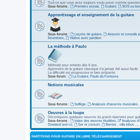
Tout ce que vous avez toujours voulu poser comme question s
Sous-forums :
Premiers essais
,
Guitare
,
SOS ou beso
Apprentissage et enseignement de la guitare
Sous-forums :
Leçons de guitare
,
Astuces et conseils 
forumistes
,
Vidéos avec partition
La méthode à Paulo
Méthode pour enfants dès 6 ans.
Apprendre de la guitare classique n'a jamais été aussi facile.
La difficulté est progressive et bien préparée.
Sous-forum :
La Guitare, Paulo da Fontoura
Notions musicales
Sous-forums :
Solfège
,
Analyses d'oeuvres musicales
,
Oeuvres à la loupe
Décortiquons quelques oeuvres du grand répertoire pour gui
Sous-forums :
Index des œuvres étudiées
,
Analyses d'
Dowland and co
,
Sor et consort
,
Barrios , villa lobos ...
,
PARTITIONS POUR GUITARE EN LIBRE TÉLÉCHARGEMENT