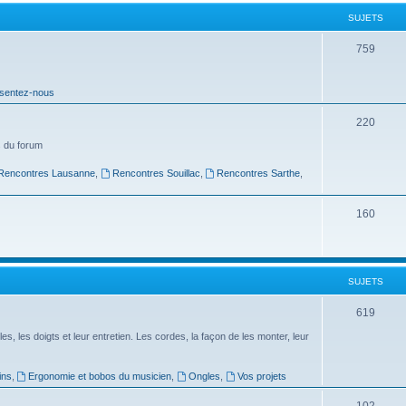
t
SUJETS
s
S
759
u
sentez-nous
j
e
S
220
t
u
 du forum
s
j
Rencontres Lausanne
,
Rencontres Souillac
,
Rencontres Sarthe
,
e
S
160
t
u
s
j
SUJETS
e
t
S
619
s
u
es, les doigts et leur entretien. Les cordes, la façon de les monter, leur
j
ins
,
Ergonomie et bobos du musicien
,
Ongles
,
Vos projets
e
S
102
t