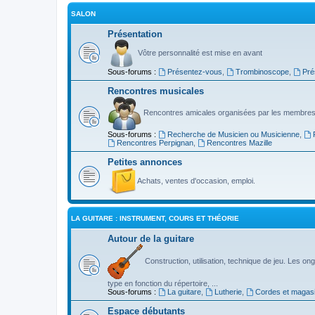
SALON
Présentation
Vôtre personnalité est mise en avant
Sous-forums :
Présentez-vous
,
Trombinoscope
,
Pré
Rencontres musicales
Rencontres amicales organisées par les membres
Sous-forums :
Recherche de Musicien ou Musicienne
,
Rencontres Perpignan
,
Rencontres Mazille
Petites annonces
Achats, ventes d'occasion, emploi.
LA GUITARE : INSTRUMENT, COURS ET THÉORIE
Autour de la guitare
Construction, utilisation, technique de jeu. Les ongl
type en fonction du répertoire, ...
Sous-forums :
La guitare
,
Lutherie
,
Cordes et magas
Espace débutants