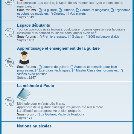
leur entretien. Les cordes, la façon de les monter, leur type en fonction du
répertoire, ...
Sous-forums :
La guitare
,
Lutherie
,
Cordes et magasins
,
Ergonomie
et bobos du musicien
,
Ongles
,
Vos projets
Sujets :
619
Espace débutants
Tout ce que vous avez toujours voulu poser comme question sur la guitare
classique et la notation musicale sans jamais avoir osé
Sous-forums :
Premiers essais
,
Guitare
,
SOS ou besoin d'aide
Sujets :
102
Apprentissage et enseignement de la guitare
Sous-forums :
Leçons de guitare
,
Astuces et conseils pour bien
progresser
,
Exercices techniques
,
Master Class des forumistes
,
Vidéos avec partition
Sujets :
1647
La méthode à Paulo
Méthode pour enfants dès 6 ans.
Apprendre de la guitare classique n'a jamais été aussi facile.
La difficulté est progressive et bien préparée.
Sous-forum :
La Guitare, Paulo da Fontoura
Sujets :
74
Notions musicales