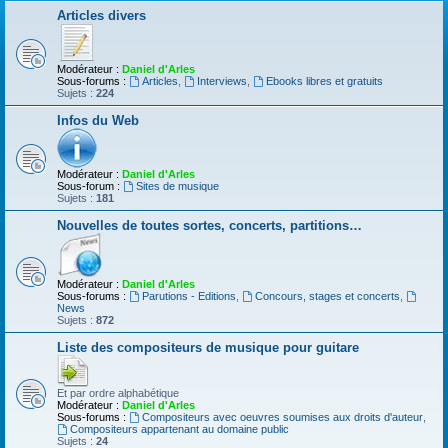
Articles divers
Modérateur :
Daniel d'Arles
Sous-forums :
Articles
,
Interviews
,
Ebooks libres et gratuits
Sujets :
224
Infos du Web
Modérateur :
Daniel d'Arles
Sous-forum :
Sites de musique
Sujets :
181
Nouvelles de toutes sortes, concerts, partitions…
Modérateur :
Daniel d'Arles
Sous-forums :
Parutions - Editions
,
Concours, stages et concerts
,
News
Sujets :
872
Liste des compositeurs de musique pour guitare
Et par ordre alphabétique
Modérateur :
Daniel d'Arles
Sous-forums :
Compositeurs avec oeuvres soumises aux droits d'auteur
,
Compositeurs appartenant au domaine public
Sujets :
24