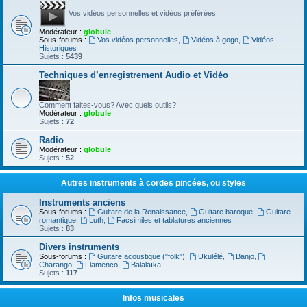
Vos vidéos personnelles et vidéos préférées.
Modérateur :
globule
Sous-forums :
Vos vidéos personnelles
,
Vidéos à gogo
,
Vidéos
Historiques
Sujets :
5439
Techniques d’enregistrement Audio et Vidéo
Comment faites-vous? Avec quels outils?
Modérateur :
globule
Sujets :
72
Radio
Modérateur :
globule
Sujets :
52
Autres instruments à cordes pincées, ou styles
Instruments anciens
Sous-forums :
Guitare de la Renaissance
,
Guitare baroque
,
Guitare
romantique
,
Luth
,
Facsimiles et tablatures anciennes
Sujets :
83
Divers instruments
Sous-forums :
Guitare acoustique ("folk")
,
Ukulélé
,
Banjo
,
Charango
,
Flamenco
,
Balalaïka
Sujets :
117
Infos musicales