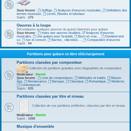
Sous-forums :
Solfège
,
Analyses d'oeuvres musicales
,
Definitions des
termes musicaux
,
Livres, Ebooks et tutoriaux
Sujets :
276
Oeuvres à la loupe
Décortiquons quelques oeuvres du grand répertoire pour guitare
Sous-forums :
Index des œuvres étudiées
,
Analyses d'oeuvres
musicales
,
Une guitare pour Scarlatti
,
Bach en vrac...
,
Dowland and
co
,
Sor et consort
,
Barrios , villa lobos ...
,
Comparative d'oeuvres
Sujets :
64
Partitions pour guitare en libre téléchargement
Partitions classées par compositeur
Collection de partitions gratuites avec biographies du compositeur
Modérateur :
Marieh
Sous-forums :
Liste de compositeurs
,
Méthodes et traités
,
Moyen-
Âge
,
Renaissance
,
Baroque
,
Classique
,
Romantique
,
Moderne
,
Contemporain
Sujets :
835
Partitions classées par titre et niveau
Collection de vos partitions préférées, classées par titre et niveau.
Modérateur :
Marieh
Sujets :
1098
Musique d'ensemble