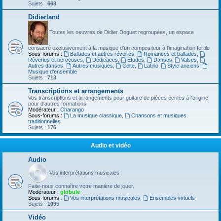
Sujets :
663
Didierland
Toutes les oeuvres de Didier Doguet regroupées, un espace
consacré exclusivement à la musique d'un compositeur à l'imagination fertile
Sous-forums :
Ballades et autres réveries
,
Romances et ballades
,
Rêveries et berceuses
,
Dédicaces
,
Etudes
,
Danses
,
Valses
,
Autres danses
,
Autres musiques
,
Celte
,
Latino
,
Style anciens
,
Musique d’ensemble
Sujets :
713
Transcriptions et arrangements
Vos transcriptions et arrangements pour guitare de pièces écrites à l'origine
pour d'autres formations
Modérateur :
Charango
Sous-forums :
La musique classique
,
Chansons et musiques
traditionnelles
Sujets :
176
Audio et vidéo
Audio
Vos interprétations musicales
Faite-nous connaître votre manière de jouer.
Modérateur :
globule
Sous-forums :
Vos interprétations musicales
,
Ensembles virtuels
Sujets :
1095
Vidéo