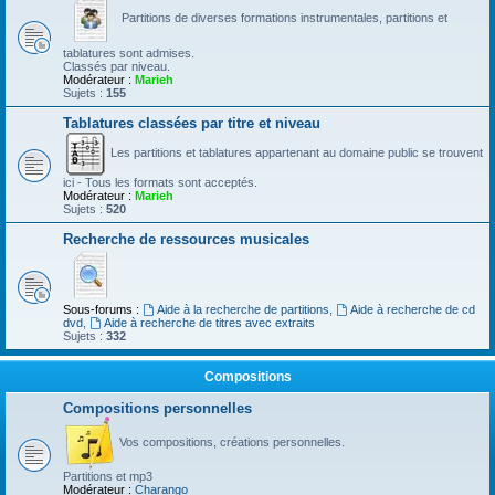
Partitions de diverses formations instrumentales, partitions et
tablatures sont admises.
Classés par niveau.
Modérateur :
Marieh
Sujets :
155
Tablatures classées par titre et niveau
Les partitions et tablatures appartenant au domaine public se trouvent
ici - Tous les formats sont acceptés.
Modérateur :
Marieh
Sujets :
520
Recherche de ressources musicales
Sous-forums :
Aide à la recherche de partitions
,
Aide à recherche de cd
dvd
,
Aide à recherche de titres avec extraits
Sujets :
332
Compositions
Compositions personnelles
Vos compositions, créations personnelles.
Partitions et mp3
Modérateur :
Charango