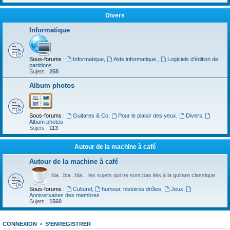
Divers
Informatique
Sous-forums :
Informatique
,
Aide informatique.
,
Logiciels d'édition de
partitions
Sujets :
258
Album photos
Sous-forums :
Guitares & Co
,
Pour le plaisir des yeux
,
Divers
,
Album photos
Sujets :
113
Autour de la machine à café
Autour de la machine à café
bla...bla...bla... les sujets qui ne sont pas liés à la guitare classique
Sous-forums :
Culturel
,
humour, histoires drôles
,
Jeux
,
Anniversaires des membres
Sujets :
1560
CONNEXION
•
S’ENREGISTRER