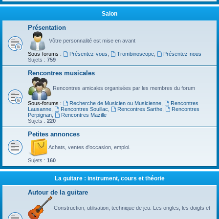
Salon
Présentation
Vôtre personnalité est mise en avant
Sous-forums :
Présentez-vous
,
Trombinoscope
,
Présentez-nous
Sujets :
759
Rencontres musicales
Rencontres amicales organisées par les membres du forum
Sous-forums :
Recherche de Musicien ou Musicienne
,
Rencontres
Lausanne
,
Rencontres Souillac
,
Rencontres Sarthe
,
Rencontres
Perpignan
,
Rencontres Mazille
Sujets :
220
Petites annonces
Achats, ventes d'occasion, emploi.
Sujets :
160
La guitare : instrument, cours et théorie
Autour de la guitare
Construction, utilisation, technique de jeu. Les ongles, les doigts et