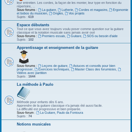
leur entretien. Les cordes, la façon de les monter, leur type en fonction du
répertoire, ...
Sous-forums :
La guitare
,
Lutherie
,
Cordes et magasins
,
Ergonomie
et bobos du musicien
,
Ongles
,
Vos projets
Sujets :
619
Espace débutants
Tout ce que vous avez toujours voulu poser comme question sur la guitare
classique et la notation musicale sans jamais avoir osé
Sous-forums :
Premiers essais
,
Guitare
,
SOS ou besoin d'aide
Sujets :
102
Apprentissage et enseignement de la guitare
Sous-forums :
Leçons de guitare
,
Astuces et conseils pour bien
progresser
,
Exercices techniques
,
Master Class des forumistes
,
Vidéos avec partition
Sujets :
1644
La méthode à Paulo
Méthode pour enfants dès 6 ans.
Apprendre de la guitare classique n'a jamais été aussi facile.
La difficulté est progressive et bien préparée.
Sous-forum :
La Guitare, Paulo da Fontoura
Sujets :
74
Notions musicales