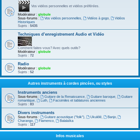
Vos vidéos personnelles et vidéos préférées.
Modérateur :
globule
Sous-forums :
Vos vidéos personnelles
,
Vidéos à gogo
,
Vidéos
Historiques
Sujets :
5435
Techniques d’enregistrement Audio et Vidéo
Comment faites-vous? Avec quels outils?
Modérateur :
globule
Sujets :
72
Radio
Modérateur :
globule
Sujets :
52
Autres instruments à cordes pincées, ou styles
Instruments anciens
Sous-forums :
Guitare de la Renaissance
,
Guitare baroque
,
Guitare
romantique
,
Luth
,
Facsimiles et tablatures anciennes
Sujets :
83
Divers instruments
Sous-forums :
Guitare acoustique ("folk")
,
Ukulélé
,
Banjo
,
Charango
,
Flamenco
,
Balalaïka
Sujets :
117
Infos musicales