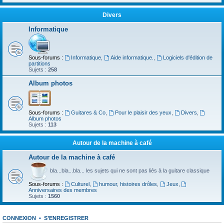
Divers
Informatique
Sous-forums :
Informatique
,
Aide informatique.
,
Logiciels d'édition de
partitions
Sujets :
258
Album photos
Sous-forums :
Guitares & Co
,
Pour le plaisir des yeux
,
Divers
,
Album photos
Sujets :
113
Autour de la machine à café
Autour de la machine à café
bla...bla...bla... les sujets qui ne sont pas liés à la guitare classique
Sous-forums :
Culturel
,
humour, histoires drôles
,
Jeux
,
Anniversaires des membres
Sujets :
1560
CONNEXION
•
S’ENREGISTRER