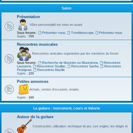
Salon
Présentation
Vôtre personnalité est mise en avant
Sous-forums :
Présentez-vous
,
Trombinoscope
,
Présentez-nous
Sujets :
759
Rencontres musicales
Rencontres amicales organisées par les membres du forum
Sous-forums :
Recherche de Musicien ou Musicienne
,
Rencontres
Lausanne
,
Rencontres Souillac
,
Rencontres Sarthe
,
Rencontres
Perpignan
,
Rencontres Mazille
Sujets :
220
Petites annonces
Achats, ventes d'occasion, emploi.
Sujets :
160
La guitare : instrument, cours et théorie
Autour de la guitare
Construction, utilisation, technique de jeu. Les ongles, les doigts et