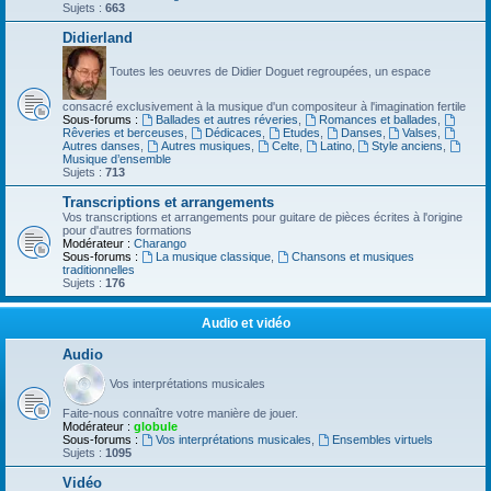
Sujets :
663
Didierland
Toutes les oeuvres de Didier Doguet regroupées, un espace
consacré exclusivement à la musique d'un compositeur à l'imagination fertile
Sous-forums :
Ballades et autres réveries
,
Romances et ballades
,
Rêveries et berceuses
,
Dédicaces
,
Etudes
,
Danses
,
Valses
,
Autres danses
,
Autres musiques
,
Celte
,
Latino
,
Style anciens
,
Musique d’ensemble
Sujets :
713
Transcriptions et arrangements
Vos transcriptions et arrangements pour guitare de pièces écrites à l'origine
pour d'autres formations
Modérateur :
Charango
Sous-forums :
La musique classique
,
Chansons et musiques
traditionnelles
Sujets :
176
Audio et vidéo
Audio
Vos interprétations musicales
Faite-nous connaître votre manière de jouer.
Modérateur :
globule
Sous-forums :
Vos interprétations musicales
,
Ensembles virtuels
Sujets :
1095
Vidéo