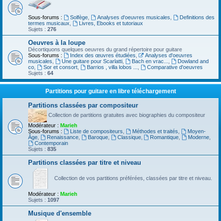
Sous-forums :
Solfège
,
Analyses d'oeuvres musicales
,
Definitions des
termes musicaux
,
Livres, Ebooks et tutoriaux
Sujets :
276
Oeuvres à la loupe
Décortiquons quelques oeuvres du grand répertoire pour guitare
Sous-forums :
Index des œuvres étudiées
,
Analyses d'oeuvres
musicales
,
Une guitare pour Scarlatti
,
Bach en vrac...
,
Dowland and
co
,
Sor et consort
,
Barrios , villa lobos ...
,
Comparative d'oeuvres
Sujets :
64
Partitions pour guitare en libre téléchargement
Partitions classées par compositeur
Collection de partitions gratuites avec biographies du compositeur
Modérateur :
Marieh
Sous-forums :
Liste de compositeurs
,
Méthodes et traités
,
Moyen-
Âge
,
Renaissance
,
Baroque
,
Classique
,
Romantique
,
Moderne
,
Contemporain
Sujets :
835
Partitions classées par titre et niveau
Collection de vos partitions préférées, classées par titre et niveau.
Modérateur :
Marieh
Sujets :
1097
Musique d'ensemble