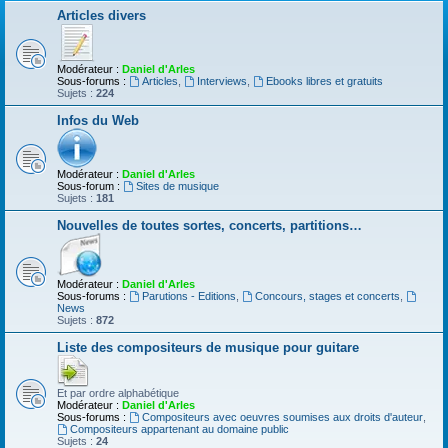
Articles divers
Modérateur :
Daniel d'Arles
Sous-forums :
Articles
,
Interviews
,
Ebooks libres et gratuits
Sujets :
224
Infos du Web
Modérateur :
Daniel d'Arles
Sous-forum :
Sites de musique
Sujets :
181
Nouvelles de toutes sortes, concerts, partitions…
Modérateur :
Daniel d'Arles
Sous-forums :
Parutions - Editions
,
Concours, stages et concerts
,
News
Sujets :
872
Liste des compositeurs de musique pour guitare
Et par ordre alphabétique
Modérateur :
Daniel d'Arles
Sous-forums :
Compositeurs avec oeuvres soumises aux droits d'auteur
,
Compositeurs appartenant au domaine public
Sujets :
24