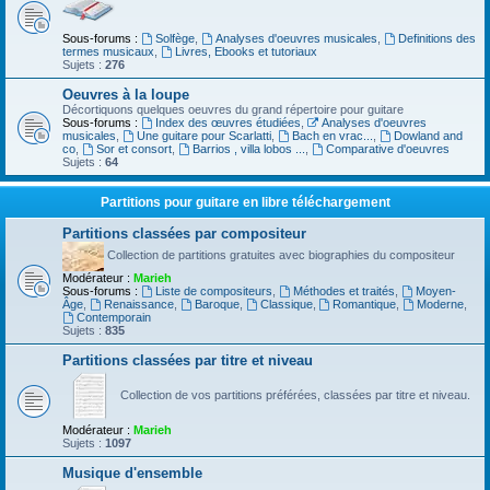
Sous-forums :
Solfège
,
Analyses d'oeuvres musicales
,
Definitions des
termes musicaux
,
Livres, Ebooks et tutoriaux
Sujets :
276
Oeuvres à la loupe
Décortiquons quelques oeuvres du grand répertoire pour guitare
Sous-forums :
Index des œuvres étudiées
,
Analyses d'oeuvres
musicales
,
Une guitare pour Scarlatti
,
Bach en vrac...
,
Dowland and
co
,
Sor et consort
,
Barrios , villa lobos ...
,
Comparative d'oeuvres
Sujets :
64
Partitions pour guitare en libre téléchargement
Partitions classées par compositeur
Collection de partitions gratuites avec biographies du compositeur
Modérateur :
Marieh
Sous-forums :
Liste de compositeurs
,
Méthodes et traités
,
Moyen-
Âge
,
Renaissance
,
Baroque
,
Classique
,
Romantique
,
Moderne
,
Contemporain
Sujets :
835
Partitions classées par titre et niveau
Collection de vos partitions préférées, classées par titre et niveau.
Modérateur :
Marieh
Sujets :
1097
Musique d'ensemble