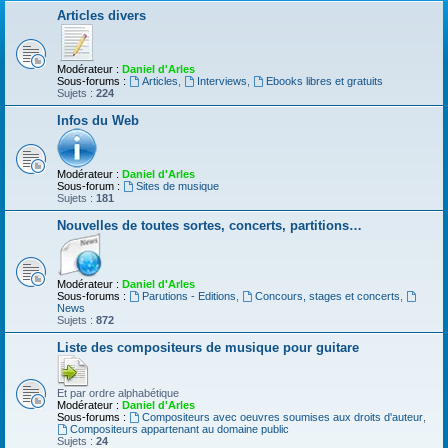
Articles divers
Modérateur :
Daniel d'Arles
Sous-forums :
Articles
,
Interviews
,
Ebooks libres et gratuits
Sujets :
224
Infos du Web
Modérateur :
Daniel d'Arles
Sous-forum :
Sites de musique
Sujets :
181
Nouvelles de toutes sortes, concerts, partitions…
Modérateur :
Daniel d'Arles
Sous-forums :
Parutions - Editions
,
Concours, stages et concerts
,
News
Sujets :
872
Liste des compositeurs de musique pour guitare
Et par ordre alphabétique
Modérateur :
Daniel d'Arles
Sous-forums :
Compositeurs avec oeuvres soumises aux droits d'auteur
,
Compositeurs appartenant au domaine public
Sujets :
24