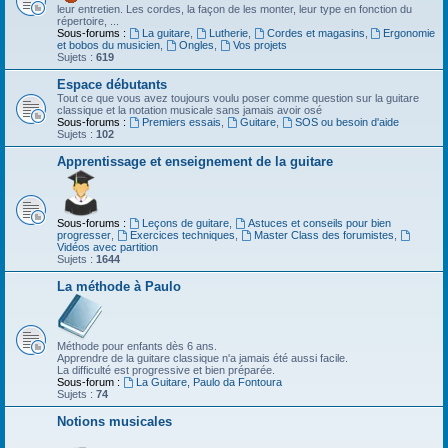
leur entretien. Les cordes, la façon de les monter, leur type en fonction du
répertoire, ...
Sous-forums :
La guitare
,
Lutherie
,
Cordes et magasins
,
Ergonomie
et bobos du musicien
,
Ongles
,
Vos projets
Sujets :
619
Espace débutants
Tout ce que vous avez toujours voulu poser comme question sur la guitare
classique et la notation musicale sans jamais avoir osé
Sous-forums :
Premiers essais
,
Guitare
,
SOS ou besoin d'aide
Sujets :
102
Apprentissage et enseignement de la guitare
Sous-forums :
Leçons de guitare
,
Astuces et conseils pour bien
progresser
,
Exercices techniques
,
Master Class des forumistes
,
Vidéos avec partition
Sujets :
1644
La méthode à Paulo
Méthode pour enfants dès 6 ans.
Apprendre de la guitare classique n'a jamais été aussi facile.
La difficulté est progressive et bien préparée.
Sous-forum :
La Guitare, Paulo da Fontoura
Sujets :
74
Notions musicales