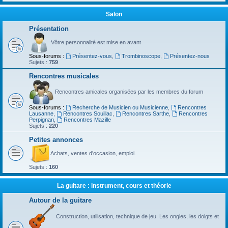
Salon
Présentation
Vôtre personnalité est mise en avant
Sous-forums :
Présentez-vous
,
Trombinoscope
,
Présentez-nous
Sujets :
759
Rencontres musicales
Rencontres amicales organisées par les membres du forum
Sous-forums :
Recherche de Musicien ou Musicienne
,
Rencontres
Lausanne
,
Rencontres Souillac
,
Rencontres Sarthe
,
Rencontres
Perpignan
,
Rencontres Mazille
Sujets :
220
Petites annonces
Achats, ventes d'occasion, emploi.
Sujets :
160
La guitare : instrument, cours et théorie
Autour de la guitare
Construction, utilisation, technique de jeu. Les ongles, les doigts et