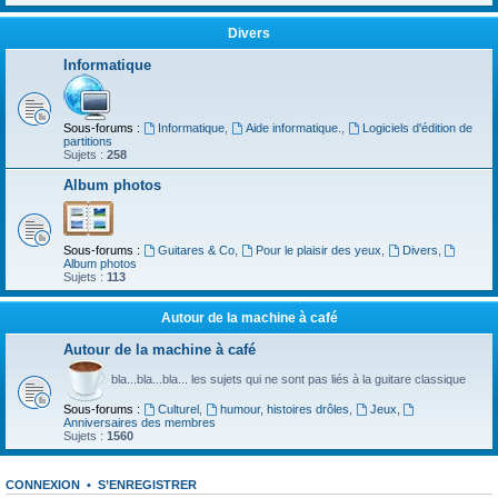
Divers
Informatique
Sous-forums :
Informatique
,
Aide informatique.
,
Logiciels d'édition de
partitions
Sujets :
258
Album photos
Sous-forums :
Guitares & Co
,
Pour le plaisir des yeux
,
Divers
,
Album photos
Sujets :
113
Autour de la machine à café
Autour de la machine à café
bla...bla...bla... les sujets qui ne sont pas liés à la guitare classique
Sous-forums :
Culturel
,
humour, histoires drôles
,
Jeux
,
Anniversaires des membres
Sujets :
1560
CONNEXION
•
S’ENREGISTRER