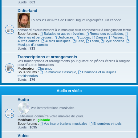
Sujets :
663
Didierland
Toutes les oeuvres de Didier Doguet regroupées, un espace
consacré exclusivement à la musique d'un compositeur à l'imagination fertile
Sous-forums :
Ballades et autres réveries
,
Romances et ballades
,
Rêveries et berceuses
,
Dédicaces
,
Etudes
,
Danses
,
Valses
,
Autres danses
,
Autres musiques
,
Celte
,
Latino
,
Style anciens
,
Musique d’ensemble
Sujets :
713
Transcriptions et arrangements
Vos transcriptions et arrangements pour guitare de pièces écrites à l'origine
pour d'autres formations
Modérateur :
Charango
Sous-forums :
La musique classique
,
Chansons et musiques
traditionnelles
Sujets :
176
Audio et vidéo
Audio
Vos interprétations musicales
Faite-nous connaître votre manière de jouer.
Modérateur :
globule
Sous-forums :
Vos interprétations musicales
,
Ensembles virtuels
Sujets :
1095
Vidéo