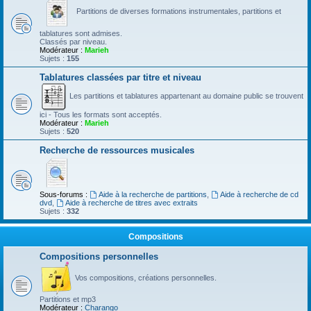
Partitions de diverses formations instrumentales, partitions et
tablatures sont admises.
Classés par niveau.
Modérateur :
Marieh
Sujets :
155
Tablatures classées par titre et niveau
Les partitions et tablatures appartenant au domaine public se trouvent
ici - Tous les formats sont acceptés.
Modérateur :
Marieh
Sujets :
520
Recherche de ressources musicales
Sous-forums :
Aide à la recherche de partitions
,
Aide à recherche de cd
dvd
,
Aide à recherche de titres avec extraits
Sujets :
332
Compositions
Compositions personnelles
Vos compositions, créations personnelles.
Partitions et mp3
Modérateur :
Charango