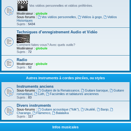
Vos vidéos personnelles et vidéos préférées.
Modérateur :
globule
Sous-forums :
Vos vidéos personnelles
,
Vidéos à gogo
,
Vidéos
Historiques
Sujets :
5434
Techniques d’enregistrement Audio et Vidéo
Comment faites-vous? Avec quels outils?
Modérateur :
globule
Sujets :
72
Radio
Modérateur :
globule
Sujets :
52
Autres instruments à cordes pincées, ou styles
Instruments anciens
Sous-forums :
Guitare de la Renaissance
,
Guitare baroque
,
Guitare
romantique
,
Luth
,
Facsimiles et tablatures anciennes
Sujets :
83
Divers instruments
Sous-forums :
Guitare acoustique ("folk")
,
Ukulélé
,
Banjo
,
Charango
,
Flamenco
,
Balalaïka
Sujets :
117
Infos musicales