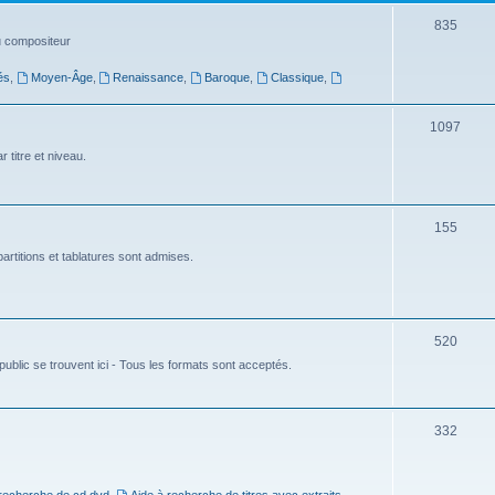
t
S
835
du compositeur
s
u
és
,
Moyen-Âge
,
Renaissance
,
Baroque
,
Classique
,
j
e
S
1097
t
u
 titre et niveau.
s
j
e
S
155
t
u
artitions et tablatures sont admises.
s
j
e
S
520
t
ublic se trouvent ici - Tous les formats sont acceptés.
u
s
j
e
S
332
t
u
s
j
 recherche de cd dvd
,
Aide à recherche de titres avec extraits