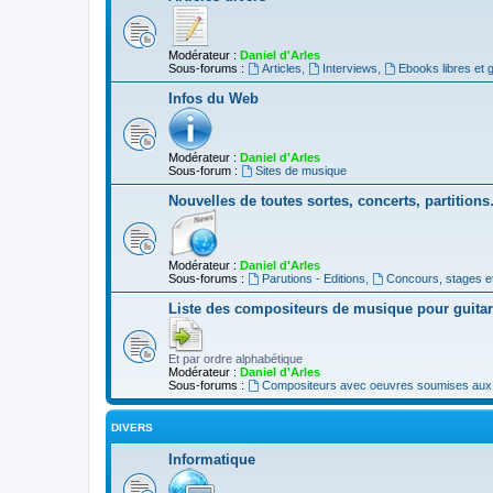
Modérateur :
Daniel d'Arles
Sous-forums :
Articles
,
Interviews
,
Ebooks libres et g
Infos du Web
Modérateur :
Daniel d'Arles
Sous-forum :
Sites de musique
Nouvelles de toutes sortes, concerts, partition
Modérateur :
Daniel d'Arles
Sous-forums :
Parutions - Editions
,
Concours, stages e
Liste des compositeurs de musique pour guita
Et par ordre alphabétique
Modérateur :
Daniel d'Arles
Sous-forums :
Compositeurs avec oeuvres soumises aux d
DIVERS
Informatique