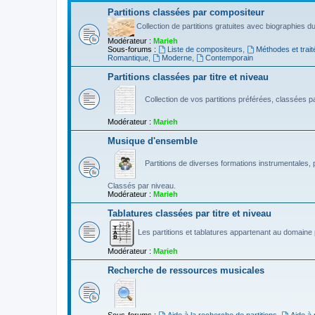
Partitions classées par compositeur
Collection de partitions gratuites avec biographies 
Modérateur :
Marieh
Sous-forums :
Liste de compositeurs
,
Méthodes et trait
Romantique
,
Moderne
,
Contemporain
Partitions classées par titre et niveau
Collection de vos partitions préférées, classées par
Modérateur :
Marieh
Musique d'ensemble
Partitions de diverses formations instrumentales, p
Classés par niveau.
Modérateur :
Marieh
Tablatures classées par titre et niveau
Les partitions et tablatures appartenant au domaine p
Modérateur :
Marieh
Recherche de ressources musicales
Sous-forums :
Aide à la recherche de partitions
,
Aide à