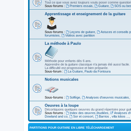
Tout ce que vous avez toujours voulu poser comme question s
Sous-forums :
Premiers essais
,
Guitare
,
SOS ou beso
Apprentissage et enseignement de la guitare
Sous-forums :
Leçons de guitare
,
Astuces et conseils 
forumistes
,
Vidéos avec partition
La méthode à Paulo
Méthode pour enfants dès 6 ans.
Apprendre de la guitare classique n'a jamais été aussi facile.
La difficulté est progressive et bien préparée.
Sous-forum :
La Guitare, Paulo da Fontoura
Notions musicales
Sous-forums :
Solfège
,
Analyses d'oeuvres musicales
,
Oeuvres à la loupe
Décortiquons quelques oeuvres du grand répertoire pour gui
Sous-forums :
Index des œuvres étudiées
,
Analyses d'
Dowland and co
,
Sor et consort
,
Barrios , villa lobos ...
,
PARTITIONS POUR GUITARE EN LIBRE TÉLÉCHARGEMENT