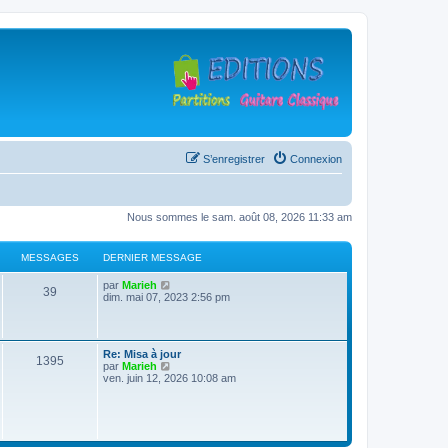
S’enregistrer
Connexion
Nous sommes le sam. août 08, 2026 11:33 am
MESSAGES
DERNIER MESSAGE
D
V
par
Marieh
M
39
e
o
dim. mai 07, 2023 2:56 pm
r
i
e
n
r
i
l
s
e
e
D
Re: Misa à jour
r
d
M
1395
e
V
par
Marieh
s
m
e
r
o
ven. juin 12, 2026 10:08 am
e
r
e
n
i
s
n
a
i
r
s
i
s
e
l
a
e
g
r
e
g
r
s
m
d
e
m
e