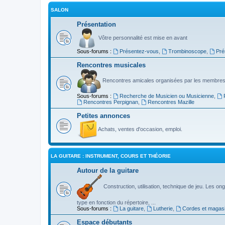
SALON
Présentation
Vôtre personnalité est mise en avant
Sous-forums :
Présentez-vous
,
Trombinoscope
,
Pré
Rencontres musicales
Rencontres amicales organisées par les membres
Sous-forums :
Recherche de Musicien ou Musicienne
,
Rencontres Perpignan
,
Rencontres Mazille
Petites annonces
Achats, ventes d'occasion, emploi.
LA GUITARE : INSTRUMENT, COURS ET THÉORIE
Autour de la guitare
Construction, utilisation, technique de jeu. Les ongl
type en fonction du répertoire, ...
Sous-forums :
La guitare
,
Lutherie
,
Cordes et magas
Espace débutants