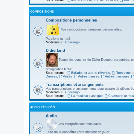
COMPOSITIONS
Compositions personnelles
Vos compositions, créations personnelles.
Partitions et mp3
Modérateur :
Charango
Didierland
Toutes les oeuvres de Didier Doguet regroupées, u
l'imagination fertile
Sous-forums :
Ballades et autres réveries
,
Romances et
Danses
,
Valses
,
Autres danses
,
Autres musiques
,
Transcriptions et arrangements
Vos transcriptions et arrangements pour guitare de pièces écr
Modérateur :
Charango
Sous-forums :
La musique classique
,
Chansons et musiq
AUDIO ET VIDÉO
Audio
Vos interprétations musicales
Faite-nous connaître votre manière de jouer.