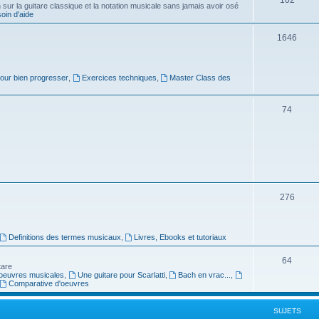
ur la guitare classique et la notation musicale sans jamais avoir osé
in d'aide
u
s
j
S
1646
e
u
t
j
pour bien progresser
,
Exercices techniques
,
Master Class des
s
e
S
74
t
u
s
j
e
t
S
276
s
u
j
Definitions des termes musicaux
,
Livres, Ebooks et tutoriaux
e
S
64
tare
t
oeuvres musicales
,
Une guitare pour Scarlatti
,
Bach en vrac...
,
u
Comparative d'oeuvres
s
j
SUJETS
e