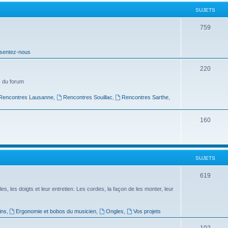
t
SUJETS
s
S
759
u
sentez-nous
j
e
S
220
t
u
 du forum
s
j
Rencontres Lausanne
,
Rencontres Souillac
,
Rencontres Sarthe
,
e
S
160
t
u
s
j
SUJETS
e
t
S
619
s
u
es, les doigts et leur entretien. Les cordes, la façon de les monter, leur
j
ins
,
Ergonomie et bobos du musicien
,
Ongles
,
Vos projets
e
S
102
t