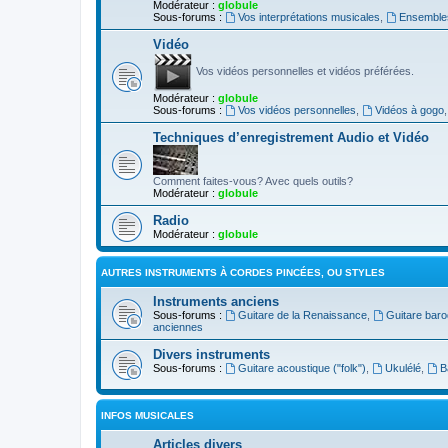
Modérateur :
globule
Sous-forums :
Vos interprétations musicales
,
Ensembles
Vidéo
Vos vidéos personnelles et vidéos préférées.
Modérateur :
globule
Sous-forums :
Vos vidéos personnelles
,
Vidéos à gogo
Techniques d’enregistrement Audio et Vidéo
Comment faites-vous? Avec quels outils?
Modérateur :
globule
Radio
Modérateur :
globule
AUTRES INSTRUMENTS À CORDES PINCÉES, OU STYLES
Instruments anciens
Sous-forums :
Guitare de la Renaissance
,
Guitare bar
anciennes
Divers instruments
Sous-forums :
Guitare acoustique ("folk")
,
Ukulélé
,
B
INFOS MUSICALES
Articles divers