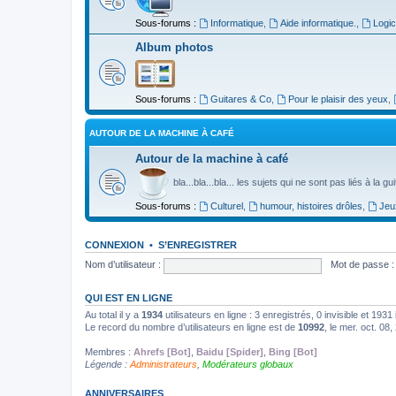
Sous-forums :
Informatique
,
Aide informatique.
,
Logic
Album photos
Sous-forums :
Guitares & Co
,
Pour le plaisir des yeux
,
AUTOUR DE LA MACHINE À CAFÉ
Autour de la machine à café
bla...bla...bla... les sujets qui ne sont pas liés à la g
Sous-forums :
Culturel
,
humour, histoires drôles
,
Jeu
CONNEXION
•
S’ENREGISTRER
Nom d’utilisateur :
Mot de passe :
QUI EST EN LIGNE
Au total il y a
1934
utilisateurs en ligne : 3 enregistrés, 0 invisible et 193
Le record du nombre d’utilisateurs en ligne est de
10992
, le mer. oct. 08
Membres :
Ahrefs [Bot]
,
Baidu [Spider]
,
Bing [Bot]
Légende :
Administrateurs
,
Modérateurs globaux
ANNIVERSAIRES