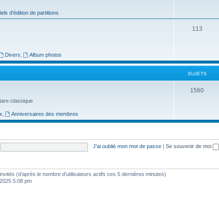
j
iels d'édition de partitions
e
S
113
t
u
s
j
Divers
,
Album photos
e
SUJETS
t
S
1560
s
uitare classique
u
x
,
Anniversaires des membres
j
e
t
J’ai oublié mon mot de passe
|
Se souvenir de moi
s
1 invités (d’après le nombre d’utilisateurs actifs ces 5 dernières minutes)
, 2025 5:08 pm