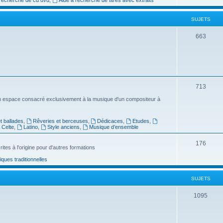
e
SUJETS
t
s
S
663
u
j
e
S
713
t
u
n espace consacré exclusivement à la musique d'un compositeur à
s
j
 ballades
,
Rêveries et berceuses
,
Dédicaces
,
Etudes
,
e
Celte
,
Latino
,
Style anciens
,
Musique d’ensemble
t
S
176
ites à l'origine pour d'autres formations
s
u
ues traditionnelles
j
SUJETS
e
t
S
1095
s
u
j