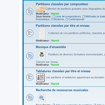
Partitions classées par compositeur
Collection de partitions gratuites avec biographies 
Modérateur :
Marieh
Sous-forums :
Liste de compositeurs
,
Méthodes et trait
Romantique
,
Moderne
,
Contemporain
Partitions classées par titre et niveau
Collection de vos partitions préférées, classées par
Modérateur :
Marieh
Musique d'ensemble
Partitions de diverses formations instrumentales, p
Classés par niveau.
Modérateur :
Marieh
Tablatures classées par titre et niveau
Les partitions et tablatures appartenant au domaine p
Modérateur :
Marieh
Recherche de ressources musicales
Sous-forums :
Aide à la recherche de partitions
,
Aide à