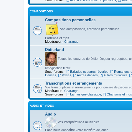
COMPOSITIONS
Compositions personnelles
Vos compositions, créations personnelles.
Partitions et mp3
Modérateur :
Charango
Didierland
Toutes les oeuvres de Didier Doguet regroupées, u
l'imagination fertile
Sous-forums :
Ballades et autres réveries
,
Romances et
Danses
,
Valses
,
Autres danses
,
Autres musiques
,
Transcriptions et arrangements
Vos transcriptions et arrangements pour guitare de pièces écr
Modérateur :
Charango
Sous-forums :
La musique classique
,
Chansons et musiq
AUDIO ET VIDÉO
Audio
Vos interprétations musicales
Faite-nous connaître votre manière de jouer.