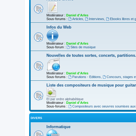
Modérateur :
Daniel d'Arles
Sous-forums :
Articles
,
Interviews
,
Ebooks libres et g
Infos du Web
Modérateur :
Daniel d'Arles
Sous-forum :
Sites de musique
Nouvelles de toutes sortes, concerts, partition
Modérateur :
Daniel d'Arles
Sous-forums :
Parutions - Editions
,
Concours, stages e
Liste des compositeurs de musique pour guita
Et par ordre alphabétique
Modérateur :
Daniel d'Arles
Sous-forums :
Compositeurs avec oeuvres soumises aux d
DIVERS
Informatique