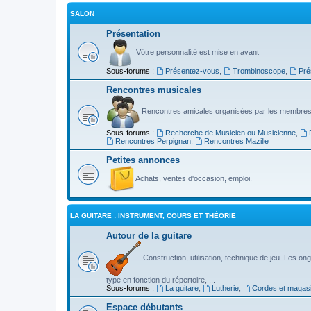
SALON
Présentation
Vôtre personnalité est mise en avant
Sous-forums :
Présentez-vous
,
Trombinoscope
,
Pré
Rencontres musicales
Rencontres amicales organisées par les membres
Sous-forums :
Recherche de Musicien ou Musicienne
,
Rencontres Perpignan
,
Rencontres Mazille
Petites annonces
Achats, ventes d'occasion, emploi.
LA GUITARE : INSTRUMENT, COURS ET THÉORIE
Autour de la guitare
Construction, utilisation, technique de jeu. Les ongl
type en fonction du répertoire, ...
Sous-forums :
La guitare
,
Lutherie
,
Cordes et magas
Espace débutants