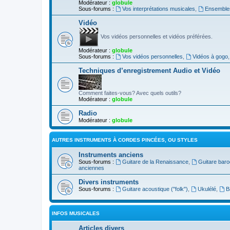
Modérateur :
globule
Sous-forums :
Vos interprétations musicales
,
Ensembles
Vidéo
Vos vidéos personnelles et vidéos préférées.
Modérateur :
globule
Sous-forums :
Vos vidéos personnelles
,
Vidéos à gogo
Techniques d’enregistrement Audio et Vidéo
Comment faites-vous? Avec quels outils?
Modérateur :
globule
Radio
Modérateur :
globule
AUTRES INSTRUMENTS À CORDES PINCÉES, OU STYLES
Instruments anciens
Sous-forums :
Guitare de la Renaissance
,
Guitare bar
anciennes
Divers instruments
Sous-forums :
Guitare acoustique ("folk")
,
Ukulélé
,
B
INFOS MUSICALES
Articles divers