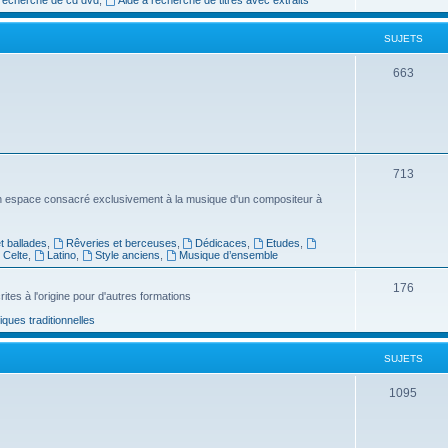
e
SUJETS
t
s
S
663
u
j
e
S
713
t
u
n espace consacré exclusivement à la musique d'un compositeur à
s
j
 ballades
,
Rêveries et berceuses
,
Dédicaces
,
Etudes
,
e
Celte
,
Latino
,
Style anciens
,
Musique d’ensemble
t
S
176
ites à l'origine pour d'autres formations
s
u
ues traditionnelles
j
SUJETS
e
t
S
1095
s
u
j