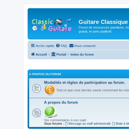
Guitare Classique
Forum de ressources (partitions, mu
gratuit, et sans publicité.
Accès rapide
FAQ
Nous contacter
Accueil
Portail
Index du forum
A PROPOS DU FORUM
Modalités et règles de participation au forum.
Tout ce que vous devriez savoir concernant les moda
A propos du forum
Vos commentaires à son sujet
Sous-forums :
Message au staff administratif
,
Boite à i