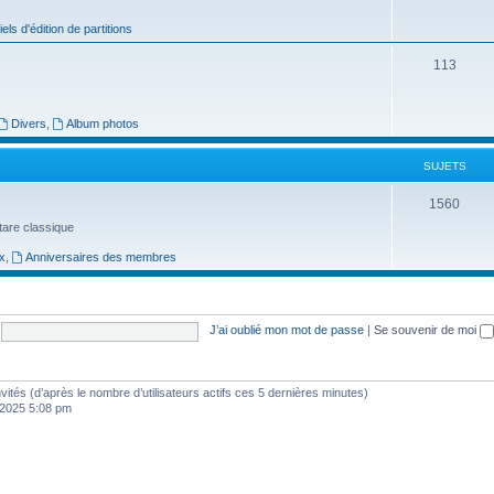
j
iels d'édition de partitions
e
S
113
t
u
s
j
Divers
,
Album photos
e
SUJETS
t
S
1560
s
uitare classique
u
x
,
Anniversaires des membres
j
e
t
J’ai oublié mon mot de passe
|
Se souvenir de moi
s
 invités (d’après le nombre d’utilisateurs actifs ces 5 dernières minutes)
, 2025 5:08 pm