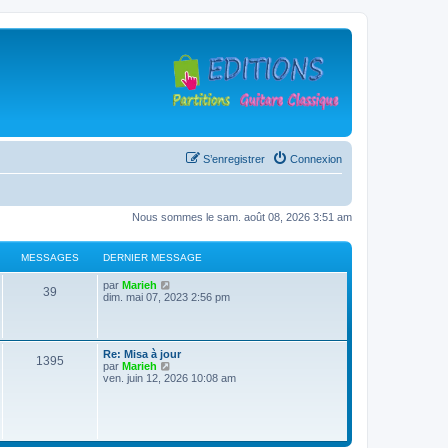
S’enregistrer
Connexion
Nous sommes le sam. août 08, 2026 3:51 am
MESSAGES
DERNIER MESSAGE
D
V
par
Marieh
M
39
e
o
dim. mai 07, 2023 2:56 pm
r
i
e
n
r
i
l
s
e
e
D
Re: Misa à jour
r
d
M
1395
e
V
par
Marieh
s
m
e
r
o
ven. juin 12, 2026 10:08 am
e
r
e
n
i
s
n
a
i
r
s
i
s
e
l
a
e
g
r
e
g
r
s
m
d
e
m
e