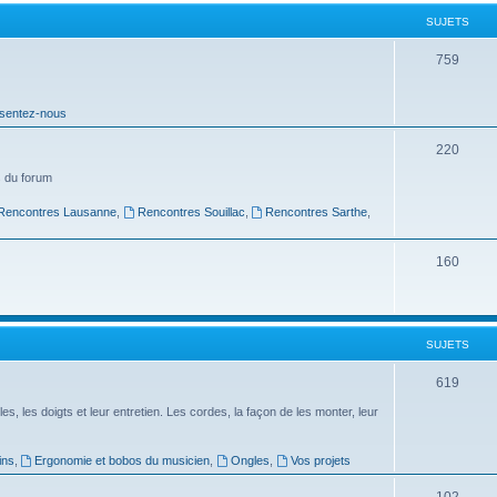
t
SUJETS
s
S
759
u
sentez-nous
j
e
S
220
t
u
 du forum
s
j
Rencontres Lausanne
,
Rencontres Souillac
,
Rencontres Sarthe
,
e
S
160
t
u
s
j
SUJETS
e
t
S
619
s
u
es, les doigts et leur entretien. Les cordes, la façon de les monter, leur
j
ins
,
Ergonomie et bobos du musicien
,
Ongles
,
Vos projets
e
S
102
t