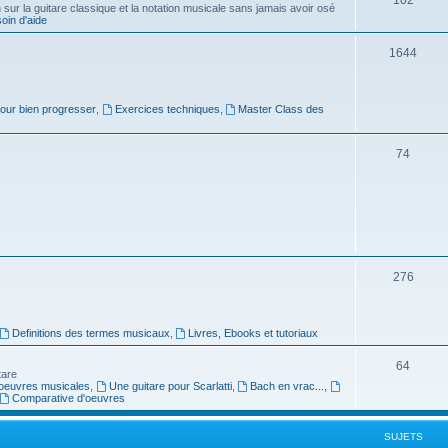
ur la guitare classique et la notation musicale sans jamais avoir osé
in d'aide
u
s
j
S
1644
e
u
t
j
pour bien progresser
,
Exercices techniques
,
Master Class des
s
e
S
74
t
u
s
j
e
t
S
276
s
u
j
Definitions des termes musicaux
,
Livres, Ebooks et tutoriaux
e
S
64
tare
t
oeuvres musicales
,
Une guitare pour Scarlatti
,
Bach en vrac...
,
u
Comparative d'oeuvres
s
j
SUJETS
e