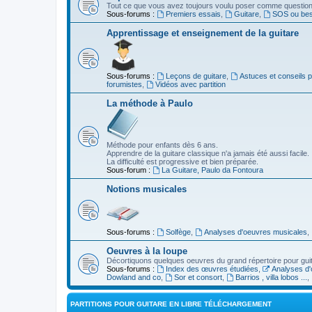
Tout ce que vous avez toujours voulu poser comme question s
Sous-forums :
Premiers essais
,
Guitare
,
SOS ou beso
Apprentissage et enseignement de la guitare
Sous-forums :
Leçons de guitare
,
Astuces et conseils 
forumistes
,
Vidéos avec partition
La méthode à Paulo
Méthode pour enfants dès 6 ans.
Apprendre de la guitare classique n'a jamais été aussi facile.
La difficulté est progressive et bien préparée.
Sous-forum :
La Guitare, Paulo da Fontoura
Notions musicales
Sous-forums :
Solfège
,
Analyses d'oeuvres musicales
,
Oeuvres à la loupe
Décortiquons quelques oeuvres du grand répertoire pour gui
Sous-forums :
Index des œuvres étudiées
,
Analyses d'
Dowland and co
,
Sor et consort
,
Barrios , villa lobos ...
,
PARTITIONS POUR GUITARE EN LIBRE TÉLÉCHARGEMENT