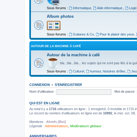
Sous-forums :
Informatique
,
Aide informatique.
,
Logic
Album photos
Sous-forums :
Guitares & Co
,
Pour le plaisir des yeux
,
AUTOUR DE LA MACHINE À CAFÉ
Autour de la machine à café
bla...bla...bla... les sujets qui ne sont pas liés à la g
Sous-forums :
Culturel
,
humour, histoires drôles
,
Jeu
CONNEXION
•
S’ENREGISTRER
Nom d’utilisateur :
Mot de passe :
QUI EST EN LIGNE
Au total il y a
1716
utilisateurs en ligne : 1 enregistré, 0 invisible et 1715
Le record du nombre d’utilisateurs en ligne est de
10992
, le mer. oct. 08
Membres :
Ahrefs [Bot]
Légende :
Administrateurs
,
Modérateurs globaux
ANNIVERSAIRES