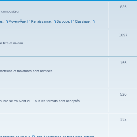
t
S
835
du compositeur
s
u
és
,
Moyen-Âge
,
Renaissance
,
Baroque
,
Classique
,
j
e
S
1097
t
u
 titre et niveau.
s
j
e
S
155
t
u
artitions et tablatures sont admises.
s
j
e
S
520
t
ublic se trouvent ici - Tous les formats sont acceptés.
u
s
j
e
S
332
t
u
s
j
 recherche de cd dvd
,
Aide à recherche de titres avec extraits