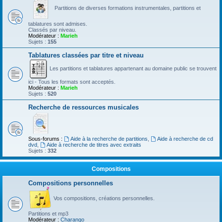
Partitions de diverses formations instrumentales, partitions et
tablatures sont admises.
Classés par niveau.
Modérateur :
Marieh
Sujets :
155
Tablatures classées par titre et niveau
Les partitions et tablatures appartenant au domaine public se trouvent
ici - Tous les formats sont acceptés.
Modérateur :
Marieh
Sujets :
520
Recherche de ressources musicales
Sous-forums :
Aide à la recherche de partitions
,
Aide à recherche de cd
dvd
,
Aide à recherche de titres avec extraits
Sujets :
332
Compositions
Compositions personnelles
Vos compositions, créations personnelles.
Partitions et mp3
Modérateur :
Charango