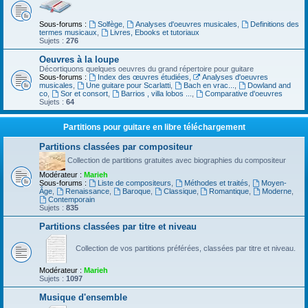
Sous-forums :
Solfège
,
Analyses d'oeuvres musicales
,
Definitions des
termes musicaux
,
Livres, Ebooks et tutoriaux
Sujets :
276
Oeuvres à la loupe
Décortiquons quelques oeuvres du grand répertoire pour guitare
Sous-forums :
Index des œuvres étudiées
,
Analyses d'oeuvres
musicales
,
Une guitare pour Scarlatti
,
Bach en vrac...
,
Dowland and
co
,
Sor et consort
,
Barrios , villa lobos ...
,
Comparative d'oeuvres
Sujets :
64
Partitions pour guitare en libre téléchargement
Partitions classées par compositeur
Collection de partitions gratuites avec biographies du compositeur
Modérateur :
Marieh
Sous-forums :
Liste de compositeurs
,
Méthodes et traités
,
Moyen-
Âge
,
Renaissance
,
Baroque
,
Classique
,
Romantique
,
Moderne
,
Contemporain
Sujets :
835
Partitions classées par titre et niveau
Collection de vos partitions préférées, classées par titre et niveau.
Modérateur :
Marieh
Sujets :
1097
Musique d'ensemble