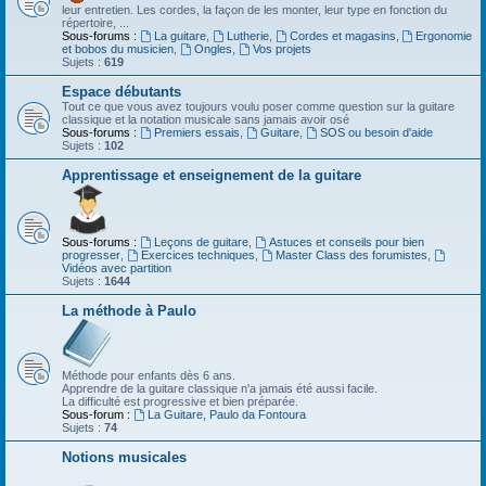
leur entretien. Les cordes, la façon de les monter, leur type en fonction du
répertoire, ...
Sous-forums :
La guitare
,
Lutherie
,
Cordes et magasins
,
Ergonomie
et bobos du musicien
,
Ongles
,
Vos projets
Sujets :
619
Espace débutants
Tout ce que vous avez toujours voulu poser comme question sur la guitare
classique et la notation musicale sans jamais avoir osé
Sous-forums :
Premiers essais
,
Guitare
,
SOS ou besoin d'aide
Sujets :
102
Apprentissage et enseignement de la guitare
Sous-forums :
Leçons de guitare
,
Astuces et conseils pour bien
progresser
,
Exercices techniques
,
Master Class des forumistes
,
Vidéos avec partition
Sujets :
1644
La méthode à Paulo
Méthode pour enfants dès 6 ans.
Apprendre de la guitare classique n'a jamais été aussi facile.
La difficulté est progressive et bien préparée.
Sous-forum :
La Guitare, Paulo da Fontoura
Sujets :
74
Notions musicales