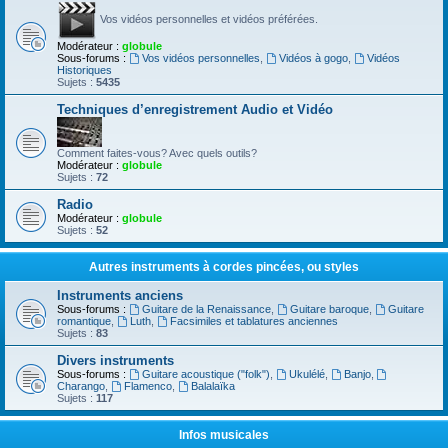
Vos vidéos personnelles et vidéos préférées.
Modérateur :
globule
Sous-forums :
Vos vidéos personnelles
,
Vidéos à gogo
,
Vidéos
Historiques
Sujets :
5435
Techniques d’enregistrement Audio et Vidéo
Comment faites-vous? Avec quels outils?
Modérateur :
globule
Sujets :
72
Radio
Modérateur :
globule
Sujets :
52
Autres instruments à cordes pincées, ou styles
Instruments anciens
Sous-forums :
Guitare de la Renaissance
,
Guitare baroque
,
Guitare
romantique
,
Luth
,
Facsimiles et tablatures anciennes
Sujets :
83
Divers instruments
Sous-forums :
Guitare acoustique ("folk")
,
Ukulélé
,
Banjo
,
Charango
,
Flamenco
,
Balalaïka
Sujets :
117
Infos musicales