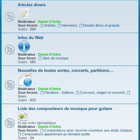
Articles divers
Modérateur :
Daniel d'Arles
Sous-forums :
Articles
,
Interviews
,
Ebooks libres et gratuits
Sujets :
224
Infos du Web
Modérateur :
Daniel d'Arles
Sous-forum :
Sites de musique
Sujets :
181
Nouvelles de toutes sortes, concerts, partitions…
Modérateur :
Daniel d'Arles
Sous-forums :
Parutions - Editions
,
Concours, stages et concerts
,
News
Sujets :
872
Liste des compositeurs de musique pour guitare
Et par ordre alphabétique
Modérateur :
Daniel d'Arles
Sous-forums :
Compositeurs avec oeuvres soumises aux droits d'auteur
,
Compositeurs appartenant au domaine public
Sujets :
24