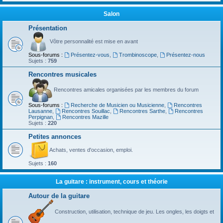
Salon
Présentation
Vôtre personnalité est mise en avant
Sous-forums :
Présentez-vous
,
Trombinoscope
,
Présentez-nous
Sujets :
759
Rencontres musicales
Rencontres amicales organisées par les membres du forum
Sous-forums :
Recherche de Musicien ou Musicienne
,
Rencontres
Lausanne
,
Rencontres Souillac
,
Rencontres Sarthe
,
Rencontres
Perpignan
,
Rencontres Mazille
Sujets :
220
Petites annonces
Achats, ventes d'occasion, emploi.
Sujets :
160
La guitare : instrument, cours et théorie
Autour de la guitare
Construction, utilisation, technique de jeu. Les ongles, les doigts et