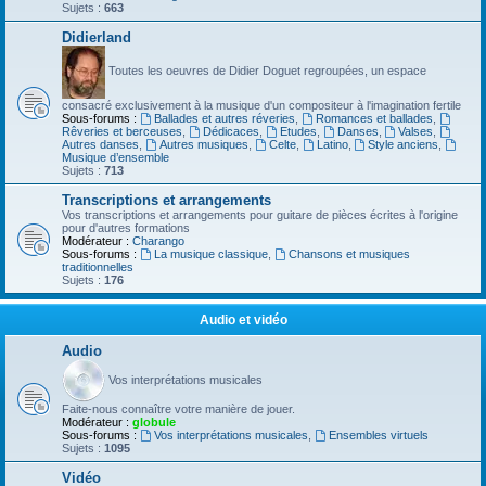
Sujets :
663
Didierland
Toutes les oeuvres de Didier Doguet regroupées, un espace
consacré exclusivement à la musique d'un compositeur à l'imagination fertile
Sous-forums :
Ballades et autres réveries
,
Romances et ballades
,
Rêveries et berceuses
,
Dédicaces
,
Etudes
,
Danses
,
Valses
,
Autres danses
,
Autres musiques
,
Celte
,
Latino
,
Style anciens
,
Musique d’ensemble
Sujets :
713
Transcriptions et arrangements
Vos transcriptions et arrangements pour guitare de pièces écrites à l'origine
pour d'autres formations
Modérateur :
Charango
Sous-forums :
La musique classique
,
Chansons et musiques
traditionnelles
Sujets :
176
Audio et vidéo
Audio
Vos interprétations musicales
Faite-nous connaître votre manière de jouer.
Modérateur :
globule
Sous-forums :
Vos interprétations musicales
,
Ensembles virtuels
Sujets :
1095
Vidéo