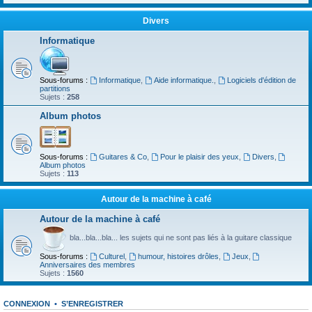
Divers
Informatique
Sous-forums :
Informatique
,
Aide informatique.
,
Logiciels d'édition de
partitions
Sujets :
258
Album photos
Sous-forums :
Guitares & Co
,
Pour le plaisir des yeux
,
Divers
,
Album photos
Sujets :
113
Autour de la machine à café
Autour de la machine à café
bla...bla...bla... les sujets qui ne sont pas liés à la guitare classique
Sous-forums :
Culturel
,
humour, histoires drôles
,
Jeux
,
Anniversaires des membres
Sujets :
1560
CONNEXION
•
S’ENREGISTRER