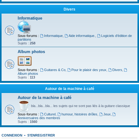
Divers
Informatique
Sous-forums :
Informatique
,
Aide informatique.
,
Logiciels d'édition de
partitions
Sujets :
258
Album photos
Sous-forums :
Guitares & Co
,
Pour le plaisir des yeux
,
Divers
,
Album photos
Sujets :
113
Autour de la machine à café
Autour de la machine à café
bla...bla...bla... les sujets qui ne sont pas liés à la guitare classique
Sous-forums :
Culturel
,
humour, histoires drôles
,
Jeux
,
Anniversaires des membres
Sujets :
1560
CONNEXION
•
S’ENREGISTRER