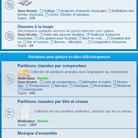
Sous-forums :
Solfège
,
Analyses d'oeuvres musicales
,
Definitions des
termes musicaux
,
Livres, Ebooks et tutoriaux
Sujets :
276
Oeuvres à la loupe
Décortiquons quelques oeuvres du grand répertoire pour guitare
Sous-forums :
Index des œuvres étudiées
,
Analyses d'oeuvres
musicales
,
Une guitare pour Scarlatti
,
Bach en vrac...
,
Dowland and
co
,
Sor et consort
,
Barrios , villa lobos ...
,
Comparative d'oeuvres
Sujets :
64
Partitions pour guitare en libre téléchargement
Partitions classées par compositeur
Collection de partitions gratuites avec biographies du compositeur
Modérateur :
Marieh
Sous-forums :
Liste de compositeurs
,
Méthodes et traités
,
Moyen-
Âge
,
Renaissance
,
Baroque
,
Classique
,
Romantique
,
Moderne
,
Contemporain
Sujets :
835
Partitions classées par titre et niveau
Collection de vos partitions préférées, classées par titre et niveau.
Modérateur :
Marieh
Sujets :
1097
Musique d'ensemble