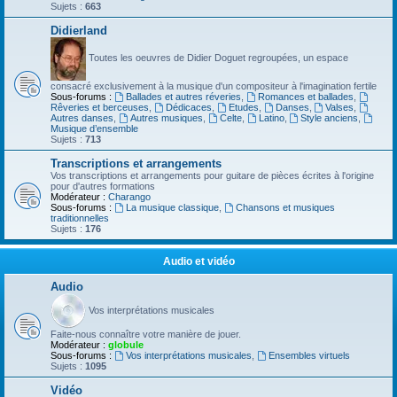
Sujets :
663
Didierland
Toutes les oeuvres de Didier Doguet regroupées, un espace
consacré exclusivement à la musique d'un compositeur à l'imagination fertile
Sous-forums :
Ballades et autres réveries
,
Romances et ballades
,
Rêveries et berceuses
,
Dédicaces
,
Etudes
,
Danses
,
Valses
,
Autres danses
,
Autres musiques
,
Celte
,
Latino
,
Style anciens
,
Musique d’ensemble
Sujets :
713
Transcriptions et arrangements
Vos transcriptions et arrangements pour guitare de pièces écrites à l'origine
pour d'autres formations
Modérateur :
Charango
Sous-forums :
La musique classique
,
Chansons et musiques
traditionnelles
Sujets :
176
Audio et vidéo
Audio
Vos interprétations musicales
Faite-nous connaître votre manière de jouer.
Modérateur :
globule
Sous-forums :
Vos interprétations musicales
,
Ensembles virtuels
Sujets :
1095
Vidéo