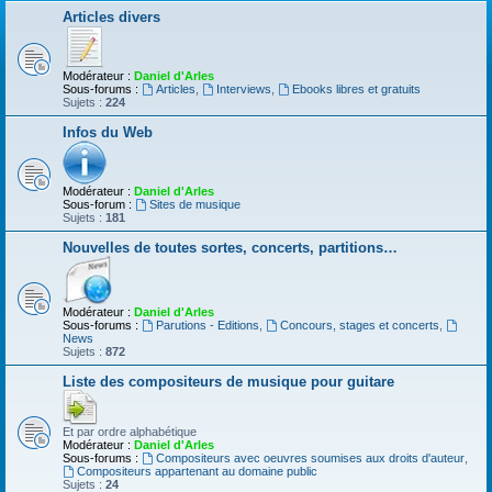
Articles divers
Modérateur :
Daniel d'Arles
Sous-forums :
Articles
,
Interviews
,
Ebooks libres et gratuits
Sujets :
224
Infos du Web
Modérateur :
Daniel d'Arles
Sous-forum :
Sites de musique
Sujets :
181
Nouvelles de toutes sortes, concerts, partitions…
Modérateur :
Daniel d'Arles
Sous-forums :
Parutions - Editions
,
Concours, stages et concerts
,
News
Sujets :
872
Liste des compositeurs de musique pour guitare
Et par ordre alphabétique
Modérateur :
Daniel d'Arles
Sous-forums :
Compositeurs avec oeuvres soumises aux droits d'auteur
,
Compositeurs appartenant au domaine public
Sujets :
24