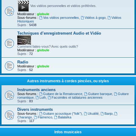
Vos vidéos personnelles et vidéos préférées.
Modérateur :
globule
Sous-forums :
Vos vidéos personnelles
,
Vidéos à gogo
,
Vidéos
Historiques
Sujets :
5438
Techniques d’enregistrement Audio et Vidéo
Comment faites-vous? Avec quels outils?
Modérateur :
globule
Sujets :
72
Radio
Modérateur :
globule
Sujets :
52
Autres instruments à cordes pincées, ou styles
Instruments anciens
Sous-forums :
Guitare de la Renaissance
,
Guitare baroque
,
Guitare
romantique
,
Luth
,
Facsimiles et tablatures anciennes
Sujets :
83
Divers instruments
Sous-forums :
Guitare acoustique ("folk")
,
Ukulélé
,
Banjo
,
Charango
,
Flamenco
,
Balalaïka
Sujets :
117
Infos musicales