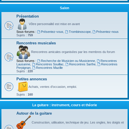
Salon
Présentation
Vôtre personnalité est mise en avant
Sous-forums :
Présentez-vous
,
Trombinoscope
,
Présentez-nous
Sujets :
759
Rencontres musicales
Rencontres amicales organisées par les membres du forum
Sous-forums :
Recherche de Musicien ou Musicienne
,
Rencontres
Lausanne
,
Rencontres Souillac
,
Rencontres Sarthe
,
Rencontres
Perpignan
,
Rencontres Mazille
Sujets :
220
Petites annonces
Achats, ventes d'occasion, emploi.
Sujets :
160
La guitare : instrument, cours et théorie
Autour de la guitare
Construction, utilisation, technique de jeu. Les ongles, les doigts et