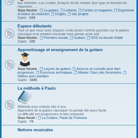
leur entretien. Les cordes, la façon de les monter, leur type en fonction du
répertoire, ...
Sous-forums :
La guitare
,
Lutherie
,
Cordes et magasins
,
Ergonomie
et bobos du musicien
,
Ongles
,
Vos projets
Sujets :
619
Espace débutants
Tout ce que vous avez toujours voulu poser comme question sur la guitare
classique et la notation musicale sans jamais avoir osé
Sous-forums :
Premiers essais
,
Guitare
,
SOS ou besoin d'aide
Sujets :
102
Apprentissage et enseignement de la guitare
Sous-forums :
Leçons de guitare
,
Astuces et conseils pour bien
progresser
,
Exercices techniques
,
Master Class des forumistes
,
Vidéos avec partition
Sujets :
1646
La méthode à Paulo
Méthode pour enfants dès 6 ans.
Apprendre de la guitare classique n'a jamais été aussi facile.
La difficulté est progressive et bien préparée.
Sous-forum :
La Guitare, Paulo da Fontoura
Sujets :
74
Notions musicales