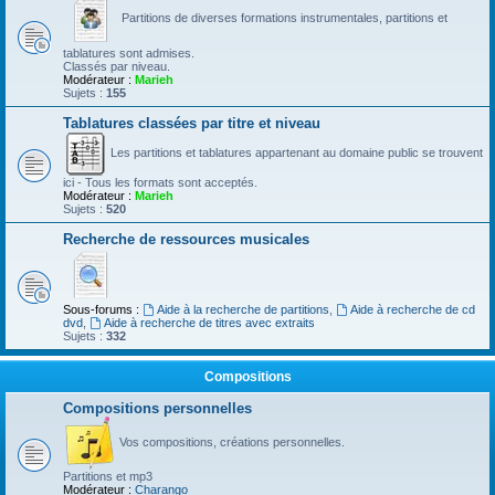
Partitions de diverses formations instrumentales, partitions et
tablatures sont admises.
Classés par niveau.
Modérateur :
Marieh
Sujets :
155
Tablatures classées par titre et niveau
Les partitions et tablatures appartenant au domaine public se trouvent
ici - Tous les formats sont acceptés.
Modérateur :
Marieh
Sujets :
520
Recherche de ressources musicales
Sous-forums :
Aide à la recherche de partitions
,
Aide à recherche de cd
dvd
,
Aide à recherche de titres avec extraits
Sujets :
332
Compositions
Compositions personnelles
Vos compositions, créations personnelles.
Partitions et mp3
Modérateur :
Charango