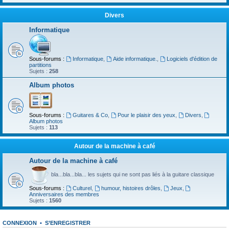
Divers
Informatique
Sous-forums :
Informatique
,
Aide informatique.
,
Logiciels d'édition de
partitions
Sujets :
258
Album photos
Sous-forums :
Guitares & Co
,
Pour le plaisir des yeux
,
Divers
,
Album photos
Sujets :
113
Autour de la machine à café
Autour de la machine à café
bla...bla...bla... les sujets qui ne sont pas liés à la guitare classique
Sous-forums :
Culturel
,
humour, histoires drôles
,
Jeux
,
Anniversaires des membres
Sujets :
1560
CONNEXION
•
S’ENREGISTRER