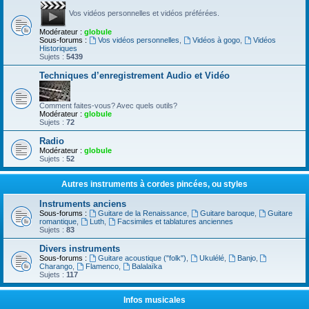
Vos vidéos personnelles et vidéos préférées.
Modérateur :
globule
Sous-forums :
Vos vidéos personnelles
,
Vidéos à gogo
,
Vidéos
Historiques
Sujets :
5439
Techniques d’enregistrement Audio et Vidéo
Comment faites-vous? Avec quels outils?
Modérateur :
globule
Sujets :
72
Radio
Modérateur :
globule
Sujets :
52
Autres instruments à cordes pincées, ou styles
Instruments anciens
Sous-forums :
Guitare de la Renaissance
,
Guitare baroque
,
Guitare
romantique
,
Luth
,
Facsimiles et tablatures anciennes
Sujets :
83
Divers instruments
Sous-forums :
Guitare acoustique ("folk")
,
Ukulélé
,
Banjo
,
Charango
,
Flamenco
,
Balalaïka
Sujets :
117
Infos musicales