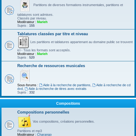
Partitions de diverses formations instrumentales, partitions et
tablatures sont admises.
Classés par niveau.
Modérateur :
Marieh
Sujets :
155
Tablatures classées par titre et niveau
Les partitions et tablatures appartenant au domaine public se trouvent
ici - Tous les formats sont acceptés.
Modérateur :
Marieh
Sujets :
520
Recherche de ressources musicales
Sous-forums :
Aide à la recherche de partitions
,
Aide à recherche de cd
dvd
,
Aide à recherche de titres avec extraits
Sujets :
332
Compositions
Compositions personnelles
Vos compositions, créations personnelles.
Partitions et mp3
Modérateur :
Charango