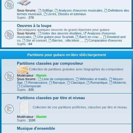
Sous-forums :
Solfège
,
Analyses d'oeuvres musicales
,
Definitions des
termes musicaux
,
Livres, Ebooks et tutoriaux
Sujets :
276
Oeuvres à la loupe
Décortiquons quelques oeuvres du grand répertoire pour guitare
Sous-forums :
Index des œuvres étudiées
,
Analyses d'oeuvres
musicales
,
Une guitare pour Scarlatti
,
Bach en vrac...
,
Dowland and
co
,
Sor et consort
,
Barrios , villa lobos ...
,
Comparative d'oeuvres
Sujets :
64
Partitions pour guitare en libre téléchargement
Partitions classées par compositeur
Collection de partitions gratuites avec biographies du compositeur
Modérateur :
Marieh
Sous-forums :
Liste de compositeurs
,
Méthodes et traités
,
Moyen-
Âge
,
Renaissance
,
Baroque
,
Classique
,
Romantique
,
Moderne
,
Contemporain
Sujets :
835
Partitions classées par titre et niveau
Collection de vos partitions préférées, classées par titre et niveau.
Modérateur :
Marieh
Sujets :
1100
Musique d'ensemble