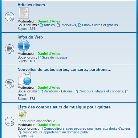
Articles divers
Modérateur :
Daniel d'Arles
Sous-forums :
Articles
,
Interviews
,
Ebooks libres et gratuits
Sujets :
224
Infos du Web
Modérateur :
Daniel d'Arles
Sous-forum :
Sites de musique
Sujets :
181
Nouvelles de toutes sortes, concerts, partitions…
Modérateur :
Daniel d'Arles
Sous-forums :
Parutions - Editions
,
Concours, stages et concerts
,
News
Sujets :
872
Liste des compositeurs de musique pour guitare
Et par ordre alphabétique
Modérateur :
Daniel d'Arles
Sous-forums :
Compositeurs avec oeuvres soumises aux droits d'auteur
,
Compositeurs appartenant au domaine public
Sujets :
24