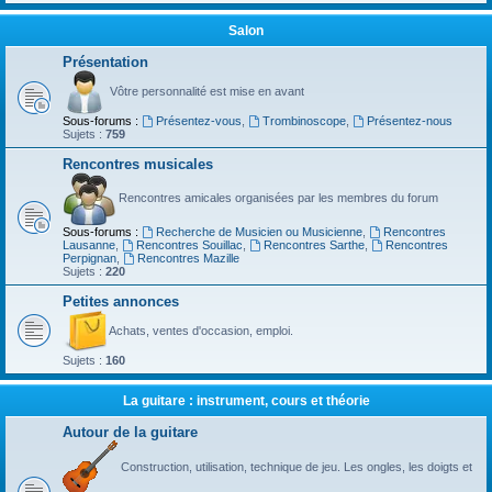
Salon
Présentation
Vôtre personnalité est mise en avant
Sous-forums :
Présentez-vous
,
Trombinoscope
,
Présentez-nous
Sujets :
759
Rencontres musicales
Rencontres amicales organisées par les membres du forum
Sous-forums :
Recherche de Musicien ou Musicienne
,
Rencontres
Lausanne
,
Rencontres Souillac
,
Rencontres Sarthe
,
Rencontres
Perpignan
,
Rencontres Mazille
Sujets :
220
Petites annonces
Achats, ventes d'occasion, emploi.
Sujets :
160
La guitare : instrument, cours et théorie
Autour de la guitare
Construction, utilisation, technique de jeu. Les ongles, les doigts et