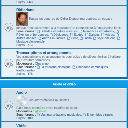
Sujets :
663
Didierland
Toutes les oeuvres de Didier Doguet regroupées, un espace
consacré exclusivement à la musique d'un compositeur à l'imagination fertile
Sous-forums :
Ballades et autres réveries
,
Romances et ballades
,
Rêveries et berceuses
,
Dédicaces
,
Etudes
,
Danses
,
Valses
,
Autres danses
,
Autres musiques
,
Celte
,
Latino
,
Style anciens
,
Musique d’ensemble
Sujets :
713
Transcriptions et arrangements
Vos transcriptions et arrangements pour guitare de pièces écrites à l'origine
pour d'autres formations
Modérateur :
Charango
Sous-forums :
La musique classique
,
Chansons et musiques
traditionnelles
Sujets :
176
Audio et vidéo
Audio
Vos interprétations musicales
Faite-nous connaître votre manière de jouer.
Modérateur :
globule
Sous-forums :
Vos interprétations musicales
,
Ensembles virtuels
Sujets :
1095
Vidéo