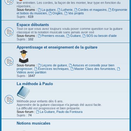
leur entretien. Les cordes, la façon de les monter, leur type en fonction du
répertoire, ...
Sous-forums :
La guitare
,
Lutherie
,
Cordes et magasins
,
Ergonomie
et bobos du musicien
,
Ongles
,
Vos projets
Sujets :
619
Espace débutants
Tout ce que vous avez toujours voulu poser comme question sur la guitare
classique et la notation musicale sans jamais avoir osé
Sous-forums :
Premiers essais
,
Guitare
,
SOS ou besoin d'aide
Sujets :
102
Apprentissage et enseignement de la guitare
Sous-forums :
Leçons de guitare
,
Astuces et conseils pour bien
progresser
,
Exercices techniques
,
Master Class des forumistes
,
Vidéos avec partition
Sujets :
1647
La méthode à Paulo
Méthode pour enfants dès 6 ans.
Apprendre de la guitare classique n'a jamais été aussi facile.
La difficulté est progressive et bien préparée.
Sous-forum :
La Guitare, Paulo da Fontoura
Sujets :
74
Notions musicales