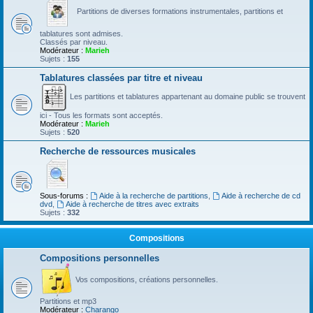
Partitions de diverses formations instrumentales, partitions et
tablatures sont admises.
Classés par niveau.
Modérateur :
Marieh
Sujets :
155
Tablatures classées par titre et niveau
Les partitions et tablatures appartenant au domaine public se trouvent
ici - Tous les formats sont acceptés.
Modérateur :
Marieh
Sujets :
520
Recherche de ressources musicales
Sous-forums :
Aide à la recherche de partitions
,
Aide à recherche de cd
dvd
,
Aide à recherche de titres avec extraits
Sujets :
332
Compositions
Compositions personnelles
Vos compositions, créations personnelles.
Partitions et mp3
Modérateur :
Charango