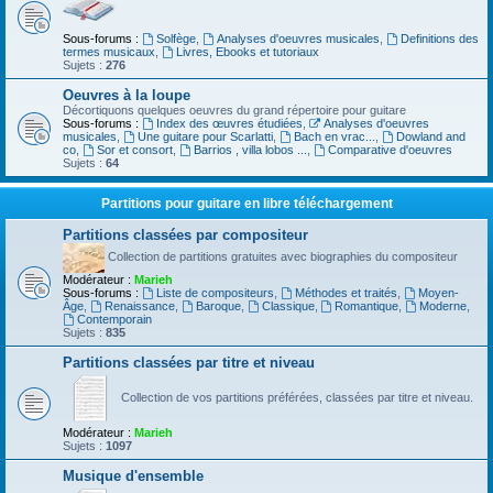
Sous-forums :
Solfège
,
Analyses d'oeuvres musicales
,
Definitions des
termes musicaux
,
Livres, Ebooks et tutoriaux
Sujets :
276
Oeuvres à la loupe
Décortiquons quelques oeuvres du grand répertoire pour guitare
Sous-forums :
Index des œuvres étudiées
,
Analyses d'oeuvres
musicales
,
Une guitare pour Scarlatti
,
Bach en vrac...
,
Dowland and
co
,
Sor et consort
,
Barrios , villa lobos ...
,
Comparative d'oeuvres
Sujets :
64
Partitions pour guitare en libre téléchargement
Partitions classées par compositeur
Collection de partitions gratuites avec biographies du compositeur
Modérateur :
Marieh
Sous-forums :
Liste de compositeurs
,
Méthodes et traités
,
Moyen-
Âge
,
Renaissance
,
Baroque
,
Classique
,
Romantique
,
Moderne
,
Contemporain
Sujets :
835
Partitions classées par titre et niveau
Collection de vos partitions préférées, classées par titre et niveau.
Modérateur :
Marieh
Sujets :
1097
Musique d'ensemble