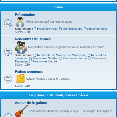
Salon
Présentation
Vôtre personnalité est mise en avant
Sous-forums :
Présentez-vous
,
Trombinoscope
,
Présentez-nous
Sujets :
759
Rencontres musicales
Rencontres amicales organisées par les membres du forum
Sous-forums :
Recherche de Musicien ou Musicienne
,
Rencontres
Lausanne
,
Rencontres Souillac
,
Rencontres Sarthe
,
Rencontres
Perpignan
,
Rencontres Mazille
Sujets :
220
Petites annonces
Achats, ventes d'occasion, emploi.
Sujets :
160
La guitare : instrument, cours et théorie
Autour de la guitare
Construction, utilisation, technique de jeu. Les ongles, les doigts et