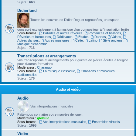
Sujets :
663
Didierland
Toutes les oeuvres de Didier Doguet regroupées, un espace
consacré exclusivement à la musique d'un compositeur à l'imagination fertile
Sous-forums :
Ballades et autres réveries
,
Romances et ballades
,
Rêveries et berceuses
,
Dédicaces
,
Etudes
,
Danses
,
Valses
,
Autres danses
,
Autres musiques
,
Celte
,
Latino
,
Style anciens
,
Musique d’ensemble
Sujets :
713
Transcriptions et arrangements
Vos transcriptions et arrangements pour guitare de pièces écrites à l'origine
pour d'autres formations
Modérateur :
Charango
Sous-forums :
La musique classique
,
Chansons et musiques
traditionnelles
Sujets :
176
Audio et vidéo
Audio
Vos interprétations musicales
Faite-nous connaître votre manière de jouer.
Modérateur :
globule
Sous-forums :
Vos interprétations musicales
,
Ensembles virtuels
Sujets :
1095
Vidéo