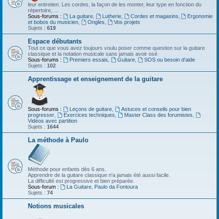
leur entretien. Les cordes, la façon de les monter, leur type en fonction du
répertoire, ...
Sous-forums :
La guitare
,
Lutherie
,
Cordes et magasins
,
Ergonomie
et bobos du musicien
,
Ongles
,
Vos projets
Sujets :
619
Espace débutants
Tout ce que vous avez toujours voulu poser comme question sur la guitare
classique et la notation musicale sans jamais avoir osé
Sous-forums :
Premiers essais
,
Guitare
,
SOS ou besoin d'aide
Sujets :
102
Apprentissage et enseignement de la guitare
Sous-forums :
Leçons de guitare
,
Astuces et conseils pour bien
progresser
,
Exercices techniques
,
Master Class des forumistes
,
Vidéos avec partition
Sujets :
1644
La méthode à Paulo
Méthode pour enfants dès 6 ans.
Apprendre de la guitare classique n'a jamais été aussi facile.
La difficulté est progressive et bien préparée.
Sous-forum :
La Guitare, Paulo da Fontoura
Sujets :
74
Notions musicales