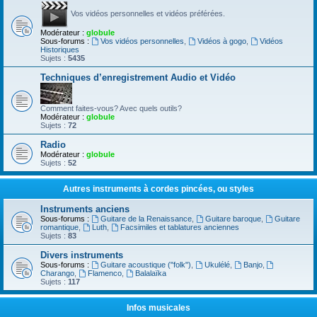
Vos vidéos personnelles et vidéos préférées.
Modérateur :
globule
Sous-forums :
Vos vidéos personnelles
,
Vidéos à gogo
,
Vidéos
Historiques
Sujets :
5435
Techniques d’enregistrement Audio et Vidéo
Comment faites-vous? Avec quels outils?
Modérateur :
globule
Sujets :
72
Radio
Modérateur :
globule
Sujets :
52
Autres instruments à cordes pincées, ou styles
Instruments anciens
Sous-forums :
Guitare de la Renaissance
,
Guitare baroque
,
Guitare
romantique
,
Luth
,
Facsimiles et tablatures anciennes
Sujets :
83
Divers instruments
Sous-forums :
Guitare acoustique ("folk")
,
Ukulélé
,
Banjo
,
Charango
,
Flamenco
,
Balalaïka
Sujets :
117
Infos musicales