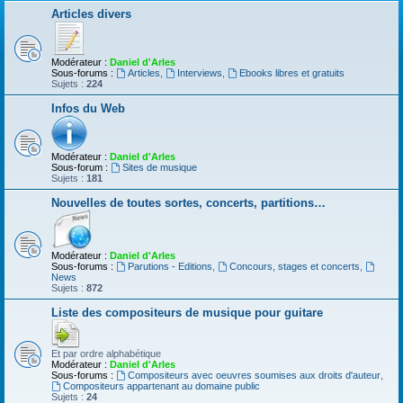
Articles divers
Modérateur :
Daniel d'Arles
Sous-forums :
Articles
,
Interviews
,
Ebooks libres et gratuits
Sujets :
224
Infos du Web
Modérateur :
Daniel d'Arles
Sous-forum :
Sites de musique
Sujets :
181
Nouvelles de toutes sortes, concerts, partitions…
Modérateur :
Daniel d'Arles
Sous-forums :
Parutions - Editions
,
Concours, stages et concerts
,
News
Sujets :
872
Liste des compositeurs de musique pour guitare
Et par ordre alphabétique
Modérateur :
Daniel d'Arles
Sous-forums :
Compositeurs avec oeuvres soumises aux droits d'auteur
,
Compositeurs appartenant au domaine public
Sujets :
24