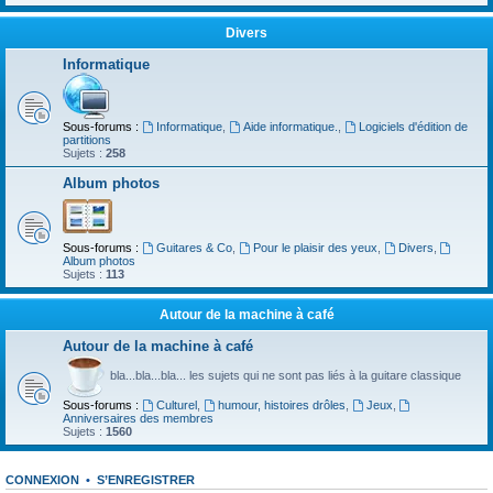
Divers
Informatique
Sous-forums :
Informatique
,
Aide informatique.
,
Logiciels d'édition de
partitions
Sujets :
258
Album photos
Sous-forums :
Guitares & Co
,
Pour le plaisir des yeux
,
Divers
,
Album photos
Sujets :
113
Autour de la machine à café
Autour de la machine à café
bla...bla...bla... les sujets qui ne sont pas liés à la guitare classique
Sous-forums :
Culturel
,
humour, histoires drôles
,
Jeux
,
Anniversaires des membres
Sujets :
1560
CONNEXION
•
S’ENREGISTRER