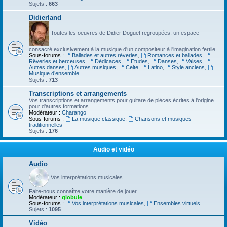
Sujets :
663
Didierland
Toutes les oeuvres de Didier Doguet regroupées, un espace
consacré exclusivement à la musique d'un compositeur à l'imagination fertile
Sous-forums :
Ballades et autres réveries
,
Romances et ballades
,
Rêveries et berceuses
,
Dédicaces
,
Etudes
,
Danses
,
Valses
,
Autres danses
,
Autres musiques
,
Celte
,
Latino
,
Style anciens
,
Musique d’ensemble
Sujets :
713
Transcriptions et arrangements
Vos transcriptions et arrangements pour guitare de pièces écrites à l'origine
pour d'autres formations
Modérateur :
Charango
Sous-forums :
La musique classique
,
Chansons et musiques
traditionnelles
Sujets :
176
Audio et vidéo
Audio
Vos interprétations musicales
Faite-nous connaître votre manière de jouer.
Modérateur :
globule
Sous-forums :
Vos interprétations musicales
,
Ensembles virtuels
Sujets :
1095
Vidéo