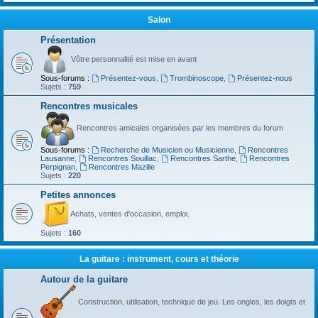
Salon
Présentation
Vôtre personnalité est mise en avant
Sous-forums :
Présentez-vous
,
Trombinoscope
,
Présentez-nous
Sujets :
759
Rencontres musicales
Rencontres amicales organisées par les membres du forum
Sous-forums :
Recherche de Musicien ou Musicienne
,
Rencontres
Lausanne
,
Rencontres Souillac
,
Rencontres Sarthe
,
Rencontres
Perpignan
,
Rencontres Mazille
Sujets :
220
Petites annonces
Achats, ventes d'occasion, emploi.
Sujets :
160
La guitare : instrument, cours et théorie
Autour de la guitare
Construction, utilisation, technique de jeu. Les ongles, les doigts et