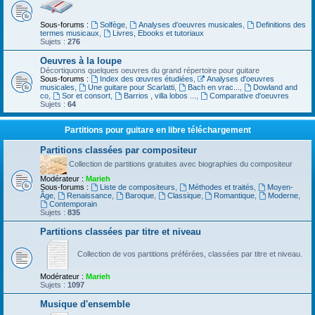
Sous-forums :
Solfège
,
Analyses d'oeuvres musicales
,
Definitions des
termes musicaux
,
Livres, Ebooks et tutoriaux
Sujets :
276
Oeuvres à la loupe
Décortiquons quelques oeuvres du grand répertoire pour guitare
Sous-forums :
Index des œuvres étudiées
,
Analyses d'oeuvres
musicales
,
Une guitare pour Scarlatti
,
Bach en vrac...
,
Dowland and
co
,
Sor et consort
,
Barrios , villa lobos ...
,
Comparative d'oeuvres
Sujets :
64
Partitions pour guitare en libre téléchargement
Partitions classées par compositeur
Collection de partitions gratuites avec biographies du compositeur
Modérateur :
Marieh
Sous-forums :
Liste de compositeurs
,
Méthodes et traités
,
Moyen-
Âge
,
Renaissance
,
Baroque
,
Classique
,
Romantique
,
Moderne
,
Contemporain
Sujets :
835
Partitions classées par titre et niveau
Collection de vos partitions préférées, classées par titre et niveau.
Modérateur :
Marieh
Sujets :
1097
Musique d'ensemble