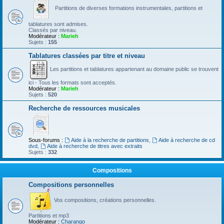
Partitions de diverses formations instrumentales, partitions et
tablatures sont admises.
Classés par niveau.
Modérateur :
Marieh
Sujets :
155
Tablatures classées par titre et niveau
Les partitions et tablatures appartenant au domaine public se trouvent
ici - Tous les formats sont acceptés.
Modérateur :
Marieh
Sujets :
520
Recherche de ressources musicales
Sous-forums :
Aide à la recherche de partitions
,
Aide à recherche de cd
dvd
,
Aide à recherche de titres avec extraits
Sujets :
332
Compositions
Compositions personnelles
Vos compositions, créations personnelles.
Partitions et mp3
Modérateur :
Charango