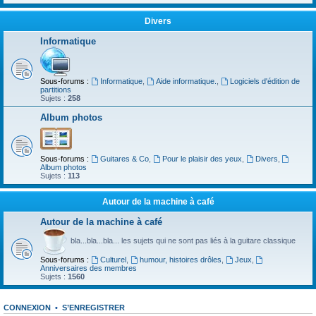
Divers
Informatique
Sous-forums :
Informatique
,
Aide informatique.
,
Logiciels d'édition de
partitions
Sujets :
258
Album photos
Sous-forums :
Guitares & Co
,
Pour le plaisir des yeux
,
Divers
,
Album photos
Sujets :
113
Autour de la machine à café
Autour de la machine à café
bla...bla...bla... les sujets qui ne sont pas liés à la guitare classique
Sous-forums :
Culturel
,
humour, histoires drôles
,
Jeux
,
Anniversaires des membres
Sujets :
1560
CONNEXION
•
S’ENREGISTRER