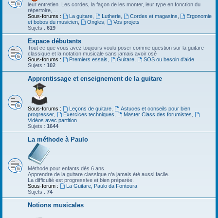
leur entretien. Les cordes, la façon de les monter, leur type en fonction du
répertoire, ...
Sous-forums :
La guitare
,
Lutherie
,
Cordes et magasins
,
Ergonomie
et bobos du musicien
,
Ongles
,
Vos projets
Sujets :
619
Espace débutants
Tout ce que vous avez toujours voulu poser comme question sur la guitare
classique et la notation musicale sans jamais avoir osé
Sous-forums :
Premiers essais
,
Guitare
,
SOS ou besoin d'aide
Sujets :
102
Apprentissage et enseignement de la guitare
Sous-forums :
Leçons de guitare
,
Astuces et conseils pour bien
progresser
,
Exercices techniques
,
Master Class des forumistes
,
Vidéos avec partition
Sujets :
1644
La méthode à Paulo
Méthode pour enfants dès 6 ans.
Apprendre de la guitare classique n'a jamais été aussi facile.
La difficulté est progressive et bien préparée.
Sous-forum :
La Guitare, Paulo da Fontoura
Sujets :
74
Notions musicales