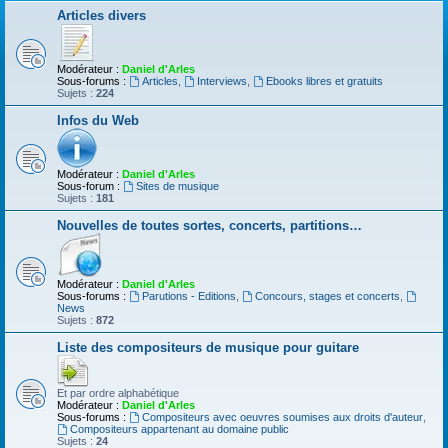
Articles divers
Modérateur :
Daniel d'Arles
Sous-forums :
Articles
,
Interviews
,
Ebooks libres et gratuits
Sujets :
224
Infos du Web
Modérateur :
Daniel d'Arles
Sous-forum :
Sites de musique
Sujets :
181
Nouvelles de toutes sortes, concerts, partitions…
Modérateur :
Daniel d'Arles
Sous-forums :
Parutions - Editions
,
Concours, stages et concerts
,
News
Sujets :
872
Liste des compositeurs de musique pour guitare
Et par ordre alphabétique
Modérateur :
Daniel d'Arles
Sous-forums :
Compositeurs avec oeuvres soumises aux droits d'auteur
,
Compositeurs appartenant au domaine public
Sujets :
24