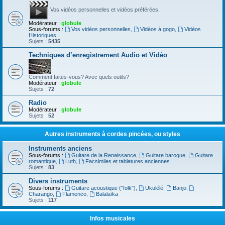
Vos vidéos personnelles et vidéos préférées.
Modérateur :
globule
Sous-forums :
Vos vidéos personnelles
,
Vidéos à gogo
,
Vidéos
Historiques
Sujets :
5435
Techniques d’enregistrement Audio et Vidéo
Comment faites-vous? Avec quels outils?
Modérateur :
globule
Sujets :
72
Radio
Modérateur :
globule
Sujets :
52
Autres instruments à cordes pincées, ou styles
Instruments anciens
Sous-forums :
Guitare de la Renaissance
,
Guitare baroque
,
Guitare
romantique
,
Luth
,
Facsimiles et tablatures anciennes
Sujets :
83
Divers instruments
Sous-forums :
Guitare acoustique ("folk")
,
Ukulélé
,
Banjo
,
Charango
,
Flamenco
,
Balalaïka
Sujets :
117
Infos musicales