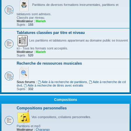
Partitions de diverses formations instrumentales, partitions et
tablatures sont admises.
Classés par niveau.
Modérateur :
Marieh
Sujets :
155
Tablatures classées par titre et niveau
Les partitions et tablatures appartenant au domaine public se trouvent
ici - Tous les formats sont acceptés.
Modérateur :
Marieh
Sujets :
520
Recherche de ressources musicales
Sous-forums :
Aide à la recherche de partitions
,
Aide à recherche de cd
dvd
,
Aide à recherche de titres avec extraits
Sujets :
332
Compositions
Compositions personnelles
Vos compositions, créations personnelles.
Partitions et mp3
Modérateur :
Charango