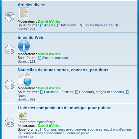
Articles divers
Modérateur :
Daniel d'Arles
Sous-forums :
Articles
,
Interviews
,
Ebooks libres et gratuits
Sujets :
224
Infos du Web
Modérateur :
Daniel d'Arles
Sous-forum :
Sites de musique
Sujets :
181
Nouvelles de toutes sortes, concerts, partitions…
Modérateur :
Daniel d'Arles
Sous-forums :
Parutions - Editions
,
Concours, stages et concerts
,
News
Sujets :
872
Liste des compositeurs de musique pour guitare
Et par ordre alphabétique
Modérateur :
Daniel d'Arles
Sous-forums :
Compositeurs avec oeuvres soumises aux droits d'auteur
,
Compositeurs appartenant au domaine public
Sujets :
24