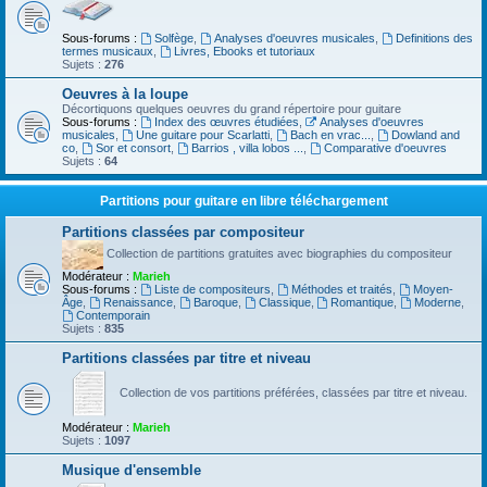
Sous-forums :
Solfège
,
Analyses d'oeuvres musicales
,
Definitions des
termes musicaux
,
Livres, Ebooks et tutoriaux
Sujets :
276
Oeuvres à la loupe
Décortiquons quelques oeuvres du grand répertoire pour guitare
Sous-forums :
Index des œuvres étudiées
,
Analyses d'oeuvres
musicales
,
Une guitare pour Scarlatti
,
Bach en vrac...
,
Dowland and
co
,
Sor et consort
,
Barrios , villa lobos ...
,
Comparative d'oeuvres
Sujets :
64
Partitions pour guitare en libre téléchargement
Partitions classées par compositeur
Collection de partitions gratuites avec biographies du compositeur
Modérateur :
Marieh
Sous-forums :
Liste de compositeurs
,
Méthodes et traités
,
Moyen-
Âge
,
Renaissance
,
Baroque
,
Classique
,
Romantique
,
Moderne
,
Contemporain
Sujets :
835
Partitions classées par titre et niveau
Collection de vos partitions préférées, classées par titre et niveau.
Modérateur :
Marieh
Sujets :
1097
Musique d'ensemble