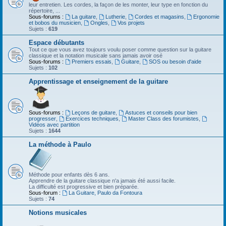
leur entretien. Les cordes, la façon de les monter, leur type en fonction du
répertoire, ...
Sous-forums :
La guitare
,
Lutherie
,
Cordes et magasins
,
Ergonomie
et bobos du musicien
,
Ongles
,
Vos projets
Sujets :
619
Espace débutants
Tout ce que vous avez toujours voulu poser comme question sur la guitare
classique et la notation musicale sans jamais avoir osé
Sous-forums :
Premiers essais
,
Guitare
,
SOS ou besoin d'aide
Sujets :
102
Apprentissage et enseignement de la guitare
Sous-forums :
Leçons de guitare
,
Astuces et conseils pour bien
progresser
,
Exercices techniques
,
Master Class des forumistes
,
Vidéos avec partition
Sujets :
1644
La méthode à Paulo
Méthode pour enfants dès 6 ans.
Apprendre de la guitare classique n'a jamais été aussi facile.
La difficulté est progressive et bien préparée.
Sous-forum :
La Guitare, Paulo da Fontoura
Sujets :
74
Notions musicales