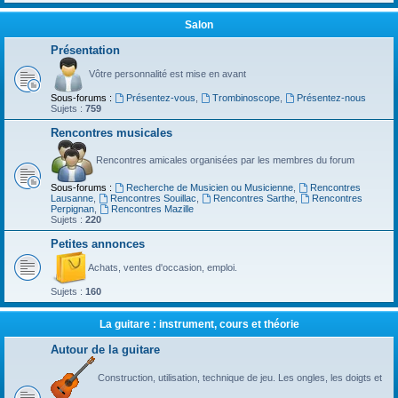
Salon
Présentation
Vôtre personnalité est mise en avant
Sous-forums :
Présentez-vous
,
Trombinoscope
,
Présentez-nous
Sujets :
759
Rencontres musicales
Rencontres amicales organisées par les membres du forum
Sous-forums :
Recherche de Musicien ou Musicienne
,
Rencontres
Lausanne
,
Rencontres Souillac
,
Rencontres Sarthe
,
Rencontres
Perpignan
,
Rencontres Mazille
Sujets :
220
Petites annonces
Achats, ventes d'occasion, emploi.
Sujets :
160
La guitare : instrument, cours et théorie
Autour de la guitare
Construction, utilisation, technique de jeu. Les ongles, les doigts et