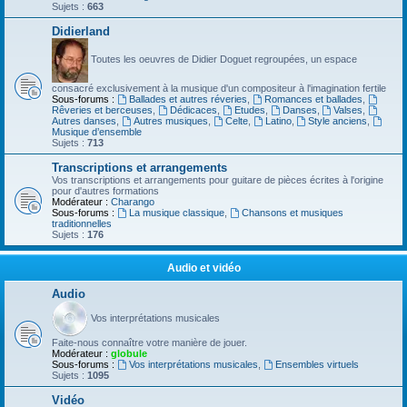
Sujets :
663
Didierland
Toutes les oeuvres de Didier Doguet regroupées, un espace
consacré exclusivement à la musique d'un compositeur à l'imagination fertile
Sous-forums :
Ballades et autres réveries
,
Romances et ballades
,
Rêveries et berceuses
,
Dédicaces
,
Etudes
,
Danses
,
Valses
,
Autres danses
,
Autres musiques
,
Celte
,
Latino
,
Style anciens
,
Musique d’ensemble
Sujets :
713
Transcriptions et arrangements
Vos transcriptions et arrangements pour guitare de pièces écrites à l'origine
pour d'autres formations
Modérateur :
Charango
Sous-forums :
La musique classique
,
Chansons et musiques
traditionnelles
Sujets :
176
Audio et vidéo
Audio
Vos interprétations musicales
Faite-nous connaître votre manière de jouer.
Modérateur :
globule
Sous-forums :
Vos interprétations musicales
,
Ensembles virtuels
Sujets :
1095
Vidéo