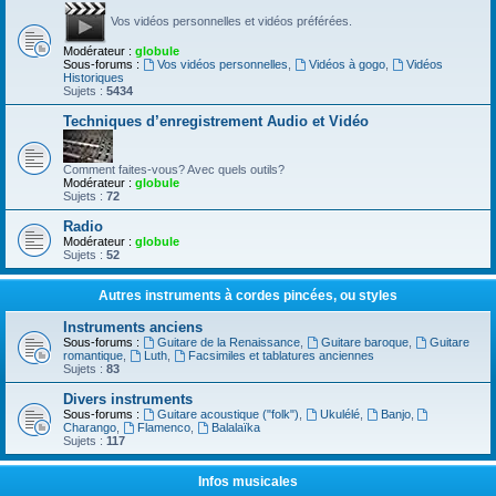
Vos vidéos personnelles et vidéos préférées.
Modérateur :
globule
Sous-forums :
Vos vidéos personnelles
,
Vidéos à gogo
,
Vidéos
Historiques
Sujets :
5434
Techniques d’enregistrement Audio et Vidéo
Comment faites-vous? Avec quels outils?
Modérateur :
globule
Sujets :
72
Radio
Modérateur :
globule
Sujets :
52
Autres instruments à cordes pincées, ou styles
Instruments anciens
Sous-forums :
Guitare de la Renaissance
,
Guitare baroque
,
Guitare
romantique
,
Luth
,
Facsimiles et tablatures anciennes
Sujets :
83
Divers instruments
Sous-forums :
Guitare acoustique ("folk")
,
Ukulélé
,
Banjo
,
Charango
,
Flamenco
,
Balalaïka
Sujets :
117
Infos musicales