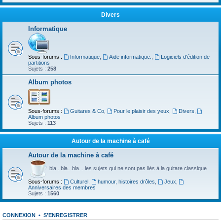
Divers
Informatique
Sous-forums :
Informatique
,
Aide informatique.
,
Logiciels d'édition de
partitions
Sujets :
258
Album photos
Sous-forums :
Guitares & Co
,
Pour le plaisir des yeux
,
Divers
,
Album photos
Sujets :
113
Autour de la machine à café
Autour de la machine à café
bla...bla...bla... les sujets qui ne sont pas liés à la guitare classique
Sous-forums :
Culturel
,
humour, histoires drôles
,
Jeux
,
Anniversaires des membres
Sujets :
1560
CONNEXION
•
S’ENREGISTRER