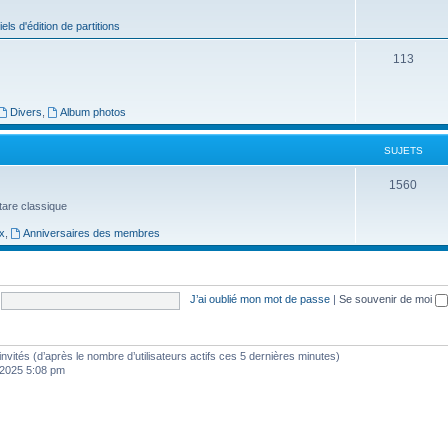
j
iels d'édition de partitions
e
S
113
t
u
s
j
Divers
,
Album photos
e
SUJETS
t
S
1560
s
uitare classique
u
x
,
Anniversaires des membres
j
e
t
J’ai oublié mon mot de passe
|
Se souvenir de moi
s
9 invités (d’après le nombre d’utilisateurs actifs ces 5 dernières minutes)
, 2025 5:08 pm