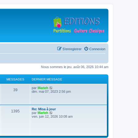
S’enregistrer
Connexion
Nous sommes le jeu. août 06, 2026 10:44 am
MESSAGES
DERNIER MESSAGE
D
V
par
Marieh
M
39
e
o
dim. mai 07, 2023 2:56 pm
r
i
e
n
r
i
l
s
e
e
D
Re: Misa à jour
r
d
M
1395
e
V
par
Marieh
s
m
e
r
o
ven. juin 12, 2026 10:08 am
e
r
e
n
i
s
n
a
i
r
s
i
s
e
l
a
e
g
r
e
g
r
s
m
d
e
m
e