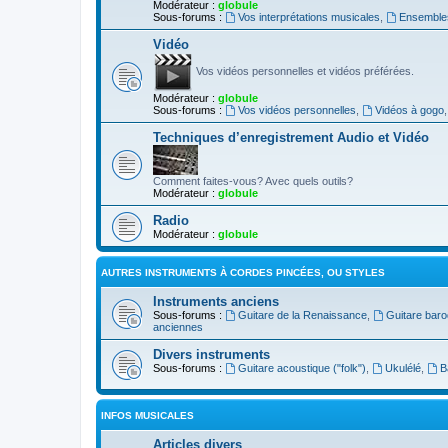
Modérateur :
globule
Sous-forums :
Vos interprétations musicales
,
Ensembles
Vidéo
Vos vidéos personnelles et vidéos préférées.
Modérateur :
globule
Sous-forums :
Vos vidéos personnelles
,
Vidéos à gogo
Techniques d’enregistrement Audio et Vidéo
Comment faites-vous? Avec quels outils?
Modérateur :
globule
Radio
Modérateur :
globule
AUTRES INSTRUMENTS À CORDES PINCÉES, OU STYLES
Instruments anciens
Sous-forums :
Guitare de la Renaissance
,
Guitare bar
anciennes
Divers instruments
Sous-forums :
Guitare acoustique ("folk")
,
Ukulélé
,
B
INFOS MUSICALES
Articles divers