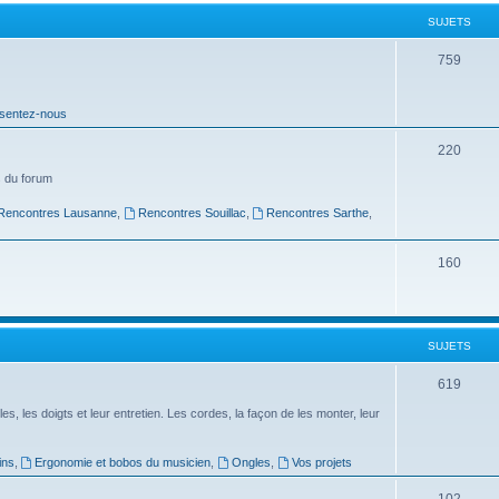
t
SUJETS
s
S
759
u
sentez-nous
j
e
S
220
t
u
 du forum
s
j
Rencontres Lausanne
,
Rencontres Souillac
,
Rencontres Sarthe
,
e
S
160
t
u
s
j
SUJETS
e
t
S
619
s
u
es, les doigts et leur entretien. Les cordes, la façon de les monter, leur
j
ins
,
Ergonomie et bobos du musicien
,
Ongles
,
Vos projets
e
S
102
t