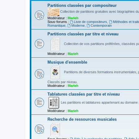
Partitions classées par compositeur
Collection de partitions gratuites avec biographies 
Modérateur :
Marieh
Sous-forums :
Liste de compositeurs
,
Méthodes et trait
Romantique
,
Moderne
,
Contemporain
Partitions classées par titre et niveau
Collection de vos partitions préférées, classées par
Modérateur :
Marieh
Musique d'ensemble
Partitions de diverses formations instrumentales, p
Classés par niveau.
Modérateur :
Marieh
Tablatures classées par titre et niveau
Les partitions et tablatures appartenant au domaine p
Modérateur :
Marieh
Recherche de ressources musicales
Sous-forums :
Aide à la recherche de partitions
,
Aide à