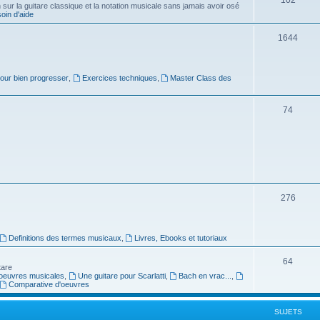
ur la guitare classique et la notation musicale sans jamais avoir osé
in d'aide
u
s
j
S
1644
e
u
t
j
pour bien progresser
,
Exercices techniques
,
Master Class des
s
e
S
74
t
u
s
j
e
t
S
276
s
u
j
Definitions des termes musicaux
,
Livres, Ebooks et tutoriaux
e
S
64
tare
t
oeuvres musicales
,
Une guitare pour Scarlatti
,
Bach en vrac...
,
u
Comparative d'oeuvres
s
j
SUJETS
e