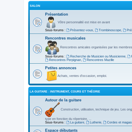
SALON
Présentation
Vôtre personnalité est mise en avant
Sous-forums :
Présentez-vous
,
Trombinoscope
,
Pré
Rencontres musicales
Rencontres amicales organisées par les membres
Sous-forums :
Recherche de Musicien ou Musicienne
,
Rencontres Perpignan
,
Rencontres Mazille
Petites annonces
Achats, ventes d'occasion, emploi.
LA GUITARE : INSTRUMENT, COURS ET THÉORIE
Autour de la guitare
Construction, utilisation, technique de jeu. Les ongl
type en fonction du répertoire, ...
Sous-forums :
La guitare
,
Lutherie
,
Cordes et magas
Espace débutants