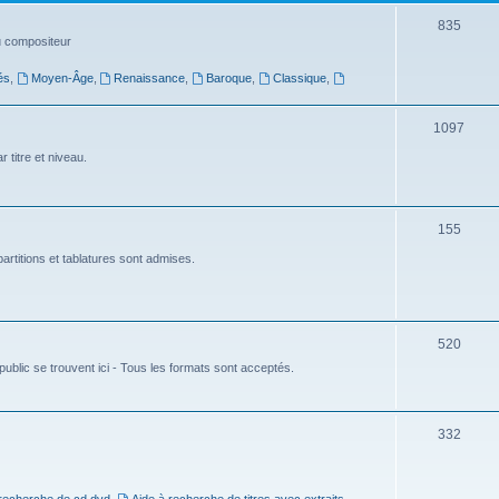
t
S
835
du compositeur
s
u
és
,
Moyen-Âge
,
Renaissance
,
Baroque
,
Classique
,
j
e
S
1097
t
u
 titre et niveau.
s
j
e
S
155
t
u
artitions et tablatures sont admises.
s
j
e
S
520
t
ublic se trouvent ici - Tous les formats sont acceptés.
u
s
j
e
S
332
t
u
s
j
 recherche de cd dvd
,
Aide à recherche de titres avec extraits