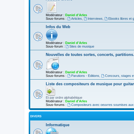
Modérateur :
Daniel d'Arles
Sous-forums :
Articles
,
Interviews
,
Ebooks libres et g
Infos du Web
Modérateur :
Daniel d'Arles
Sous-forum :
Sites de musique
Nouvelles de toutes sortes, concerts, partition
Modérateur :
Daniel d'Arles
Sous-forums :
Parutions - Editions
,
Concours, stages e
Liste des compositeurs de musique pour guita
Et par ordre alphabétique
Modérateur :
Daniel d'Arles
Sous-forums :
Compositeurs avec oeuvres soumises aux d
DIVERS
Informatique