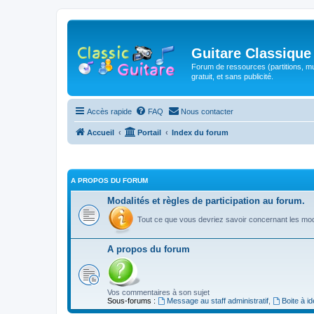
Guitare Classique
Forum de ressources (partitions, mu
gratuit, et sans publicité.
Accès rapide
FAQ
Nous contacter
Accueil
Portail
Index du forum
A PROPOS DU FORUM
Modalités et règles de participation au forum.
Tout ce que vous devriez savoir concernant les moda
A propos du forum
Vos commentaires à son sujet
Sous-forums :
Message au staff administratif
,
Boite à i