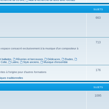
e
SUJETS
t
s
S
663
u
j
e
S
713
t
u
n espace consacré exclusivement à la musique d'un compositeur à
s
j
 ballades
,
Rêveries et berceuses
,
Dédicaces
,
Etudes
,
e
Celte
,
Latino
,
Style anciens
,
Musique d’ensemble
t
S
176
ites à l'origine pour d'autres formations
s
u
ues traditionnelles
j
SUJETS
e
t
S
1095
s
u
j