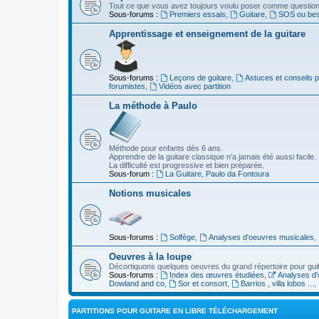
Tout ce que vous avez toujours voulu poser comme question s
Sous-forums :
Premiers essais
,
Guitare
,
SOS ou beso
Apprentissage et enseignement de la guitare
Sous-forums :
Leçons de guitare
,
Astuces et conseils 
forumistes
,
Vidéos avec partition
La méthode à Paulo
Méthode pour enfants dès 6 ans.
Apprendre de la guitare classique n'a jamais été aussi facile.
La difficulté est progressive et bien préparée.
Sous-forum :
La Guitare, Paulo da Fontoura
Notions musicales
Sous-forums :
Solfège
,
Analyses d'oeuvres musicales
,
Oeuvres à la loupe
Décortiquons quelques oeuvres du grand répertoire pour gui
Sous-forums :
Index des œuvres étudiées
,
Analyses d'
Dowland and co
,
Sor et consort
,
Barrios , villa lobos ...
,
PARTITIONS POUR GUITARE EN LIBRE TÉLÉCHARGEMENT