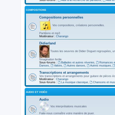
COMPOSITIONS
Compositions personnelles
Vos compositions, créations personnelles.
Partitions et mp3
Modérateur :
Charango
Didierland
Toutes les oeuvres de Didier Doguet regroupées, u
l'imagination fertile
Sous-forums :
Ballades et autres réveries
,
Romances et
Danses
,
Valses
,
Autres danses
,
Autres musiques
,
Transcriptions et arrangements
Vos transcriptions et arrangements pour guitare de pièces écr
Modérateur :
Charango
Sous-forums :
La musique classique
,
Chansons et musiq
AUDIO ET VIDÉO
Audio
Vos interprétations musicales
Faite-nous connaître votre manière de jouer.