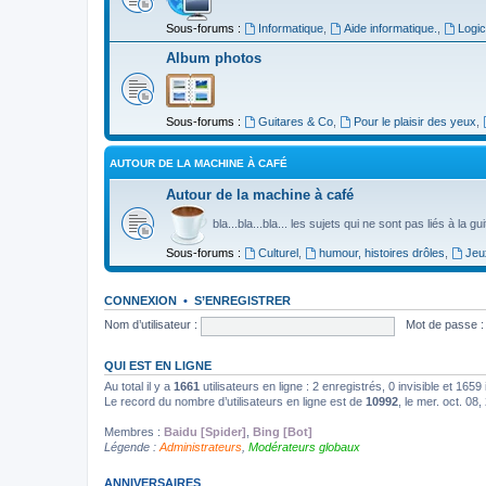
Sous-forums :
Informatique
,
Aide informatique.
,
Logic
Album photos
Sous-forums :
Guitares & Co
,
Pour le plaisir des yeux
,
AUTOUR DE LA MACHINE À CAFÉ
Autour de la machine à café
bla...bla...bla... les sujets qui ne sont pas liés à la g
Sous-forums :
Culturel
,
humour, histoires drôles
,
Jeu
CONNEXION
•
S’ENREGISTRER
Nom d’utilisateur :
Mot de passe :
QUI EST EN LIGNE
Au total il y a
1661
utilisateurs en ligne : 2 enregistrés, 0 invisible et 165
Le record du nombre d’utilisateurs en ligne est de
10992
, le mer. oct. 08
Membres :
Baidu [Spider]
,
Bing [Bot]
Légende :
Administrateurs
,
Modérateurs globaux
ANNIVERSAIRES