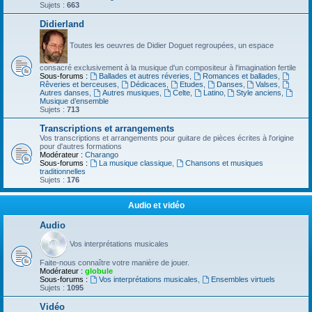
Sujets :
663
Didierland
Toutes les oeuvres de Didier Doguet regroupées, un espace
consacré exclusivement à la musique d'un compositeur à l'imagination fertile
Sous-forums :
Ballades et autres réveries
,
Romances et ballades
,
Rêveries et berceuses
,
Dédicaces
,
Etudes
,
Danses
,
Valses
,
Autres danses
,
Autres musiques
,
Celte
,
Latino
,
Style anciens
,
Musique d’ensemble
Sujets :
713
Transcriptions et arrangements
Vos transcriptions et arrangements pour guitare de pièces écrites à l'origine
pour d'autres formations
Modérateur :
Charango
Sous-forums :
La musique classique
,
Chansons et musiques
traditionnelles
Sujets :
176
Audio et vidéo
Audio
Vos interprétations musicales
Faite-nous connaître votre manière de jouer.
Modérateur :
globule
Sous-forums :
Vos interprétations musicales
,
Ensembles virtuels
Sujets :
1095
Vidéo