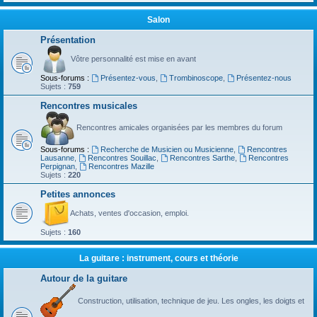
Salon
Présentation
Vôtre personnalité est mise en avant
Sous-forums :
Présentez-vous
,
Trombinoscope
,
Présentez-nous
Sujets :
759
Rencontres musicales
Rencontres amicales organisées par les membres du forum
Sous-forums :
Recherche de Musicien ou Musicienne
,
Rencontres
Lausanne
,
Rencontres Souillac
,
Rencontres Sarthe
,
Rencontres
Perpignan
,
Rencontres Mazille
Sujets :
220
Petites annonces
Achats, ventes d'occasion, emploi.
Sujets :
160
La guitare : instrument, cours et théorie
Autour de la guitare
Construction, utilisation, technique de jeu. Les ongles, les doigts et