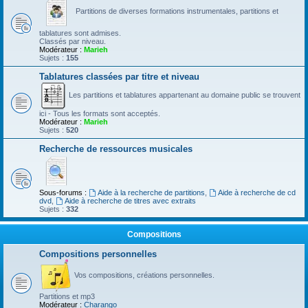
Partitions de diverses formations instrumentales, partitions et
tablatures sont admises.
Classés par niveau.
Modérateur :
Marieh
Sujets :
155
Tablatures classées par titre et niveau
Les partitions et tablatures appartenant au domaine public se trouvent
ici - Tous les formats sont acceptés.
Modérateur :
Marieh
Sujets :
520
Recherche de ressources musicales
Sous-forums :
Aide à la recherche de partitions
,
Aide à recherche de cd
dvd
,
Aide à recherche de titres avec extraits
Sujets :
332
Compositions
Compositions personnelles
Vos compositions, créations personnelles.
Partitions et mp3
Modérateur :
Charango