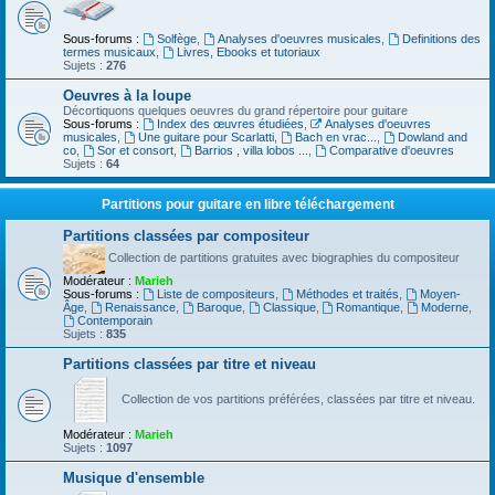
Sous-forums :
Solfège
,
Analyses d'oeuvres musicales
,
Definitions des
termes musicaux
,
Livres, Ebooks et tutoriaux
Sujets :
276
Oeuvres à la loupe
Décortiquons quelques oeuvres du grand répertoire pour guitare
Sous-forums :
Index des œuvres étudiées
,
Analyses d'oeuvres
musicales
,
Une guitare pour Scarlatti
,
Bach en vrac...
,
Dowland and
co
,
Sor et consort
,
Barrios , villa lobos ...
,
Comparative d'oeuvres
Sujets :
64
Partitions pour guitare en libre téléchargement
Partitions classées par compositeur
Collection de partitions gratuites avec biographies du compositeur
Modérateur :
Marieh
Sous-forums :
Liste de compositeurs
,
Méthodes et traités
,
Moyen-
Âge
,
Renaissance
,
Baroque
,
Classique
,
Romantique
,
Moderne
,
Contemporain
Sujets :
835
Partitions classées par titre et niveau
Collection de vos partitions préférées, classées par titre et niveau.
Modérateur :
Marieh
Sujets :
1097
Musique d'ensemble