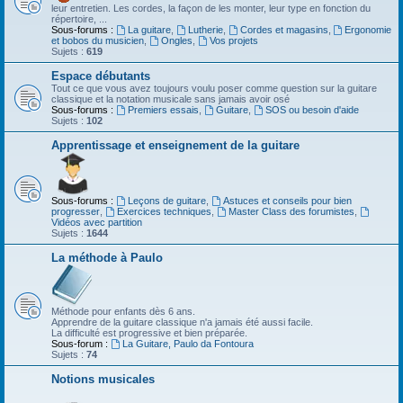
leur entretien. Les cordes, la façon de les monter, leur type en fonction du
répertoire, ...
Sous-forums :
La guitare
,
Lutherie
,
Cordes et magasins
,
Ergonomie
et bobos du musicien
,
Ongles
,
Vos projets
Sujets :
619
Espace débutants
Tout ce que vous avez toujours voulu poser comme question sur la guitare
classique et la notation musicale sans jamais avoir osé
Sous-forums :
Premiers essais
,
Guitare
,
SOS ou besoin d'aide
Sujets :
102
Apprentissage et enseignement de la guitare
Sous-forums :
Leçons de guitare
,
Astuces et conseils pour bien
progresser
,
Exercices techniques
,
Master Class des forumistes
,
Vidéos avec partition
Sujets :
1644
La méthode à Paulo
Méthode pour enfants dès 6 ans.
Apprendre de la guitare classique n'a jamais été aussi facile.
La difficulté est progressive et bien préparée.
Sous-forum :
La Guitare, Paulo da Fontoura
Sujets :
74
Notions musicales