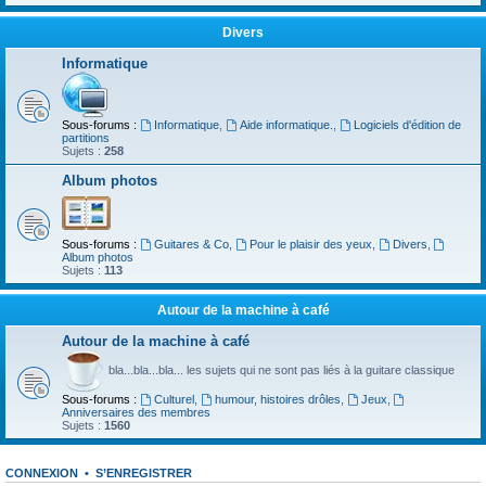
Divers
Informatique
Sous-forums :
Informatique
,
Aide informatique.
,
Logiciels d'édition de
partitions
Sujets :
258
Album photos
Sous-forums :
Guitares & Co
,
Pour le plaisir des yeux
,
Divers
,
Album photos
Sujets :
113
Autour de la machine à café
Autour de la machine à café
bla...bla...bla... les sujets qui ne sont pas liés à la guitare classique
Sous-forums :
Culturel
,
humour, histoires drôles
,
Jeux
,
Anniversaires des membres
Sujets :
1560
CONNEXION
•
S’ENREGISTRER