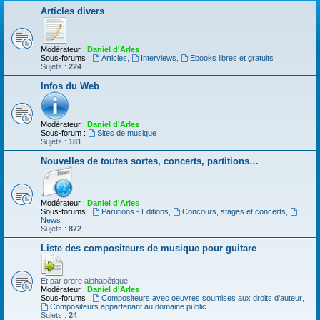
Articles divers
Modérateur :
Daniel d'Arles
Sous-forums :
Articles
,
Interviews
,
Ebooks libres et gratuits
Sujets :
224
Infos du Web
Modérateur :
Daniel d'Arles
Sous-forum :
Sites de musique
Sujets :
181
Nouvelles de toutes sortes, concerts, partitions…
Modérateur :
Daniel d'Arles
Sous-forums :
Parutions - Editions
,
Concours, stages et concerts
,
News
Sujets :
872
Liste des compositeurs de musique pour guitare
Et par ordre alphabétique
Modérateur :
Daniel d'Arles
Sous-forums :
Compositeurs avec oeuvres soumises aux droits d'auteur
,
Compositeurs appartenant au domaine public
Sujets :
24