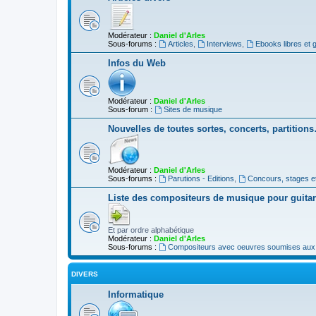
Modérateur :
Daniel d'Arles
Sous-forums :
Articles
,
Interviews
,
Ebooks libres et g
Infos du Web
Modérateur :
Daniel d'Arles
Sous-forum :
Sites de musique
Nouvelles de toutes sortes, concerts, partition
Modérateur :
Daniel d'Arles
Sous-forums :
Parutions - Editions
,
Concours, stages e
Liste des compositeurs de musique pour guita
Et par ordre alphabétique
Modérateur :
Daniel d'Arles
Sous-forums :
Compositeurs avec oeuvres soumises aux d
DIVERS
Informatique