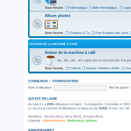
Sous-forums :
Informatique
,
Aide informatique.
,
Logic
Album photos
Sous-forums :
Guitares & Co
,
Pour le plaisir des yeux
,
AUTOUR DE LA MACHINE À CAFÉ
Autour de la machine à café
bla...bla...bla... les sujets qui ne sont pas liés à la g
Sous-forums :
Culturel
,
humour, histoires drôles
,
Jeu
CONNEXION
•
S’ENREGISTRER
Nom d’utilisateur :
Mot de passe :
QUI EST EN LIGNE
Au total il y a
2006
utilisateurs en ligne : 3 enregistrés, 0 invisible et 200
Le record du nombre d’utilisateurs en ligne est de
10992
, le mer. oct. 08
Membres :
Ahrefs [Bot]
,
Bing [Bot]
,
Google [Bot]
Légende :
Administrateurs
,
Modérateurs globaux
ANNIVERSAIRES