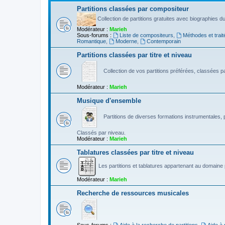
Partitions classées par compositeur
Collection de partitions gratuites avec biographies 
Modérateur :
Marieh
Sous-forums :
Liste de compositeurs
,
Méthodes et trait
Romantique
,
Moderne
,
Contemporain
Partitions classées par titre et niveau
Collection de vos partitions préférées, classées par
Modérateur :
Marieh
Musique d'ensemble
Partitions de diverses formations instrumentales, p
Classés par niveau.
Modérateur :
Marieh
Tablatures classées par titre et niveau
Les partitions et tablatures appartenant au domaine p
Modérateur :
Marieh
Recherche de ressources musicales
Sous-forums :
Aide à la recherche de partitions
,
Aide à