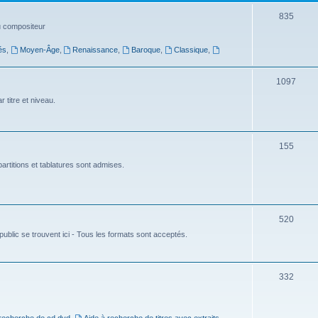
t
S
835
du compositeur
s
u
és
,
Moyen-Âge
,
Renaissance
,
Baroque
,
Classique
,
j
e
S
1097
t
u
 titre et niveau.
s
j
e
S
155
t
u
artitions et tablatures sont admises.
s
j
e
S
520
t
ublic se trouvent ici - Tous les formats sont acceptés.
u
s
j
e
S
332
t
u
s
j
 recherche de cd dvd
,
Aide à recherche de titres avec extraits