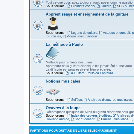
Tout ce que vous avez toujours voulu poser comme question s
Sous-forums :
Premiers essais
,
Guitare
,
SOS ou beso
Apprentissage et enseignement de la guitare
Sous-forums :
Leçons de guitare
,
Astuces et conseils 
forumistes
,
Vidéos avec partition
La méthode à Paulo
Méthode pour enfants dès 6 ans.
Apprendre de la guitare classique n'a jamais été aussi facile.
La difficulté est progressive et bien préparée.
Sous-forum :
La Guitare, Paulo da Fontoura
Notions musicales
Sous-forums :
Solfège
,
Analyses d'oeuvres musicales
,
Oeuvres à la loupe
Décortiquons quelques oeuvres du grand répertoire pour gui
Sous-forums :
Index des œuvres étudiées
,
Analyses d'
Dowland and co
,
Sor et consort
,
Barrios , villa lobos ...
,
PARTITIONS POUR GUITARE EN LIBRE TÉLÉCHARGEMENT