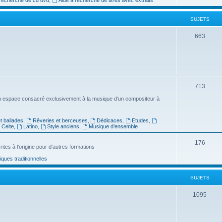
e
SUJETS
t
s
S
663
u
j
e
S
713
t
u
n espace consacré exclusivement à la musique d'un compositeur à
s
j
 ballades
,
Rêveries et berceuses
,
Dédicaces
,
Etudes
,
e
Celte
,
Latino
,
Style anciens
,
Musique d’ensemble
t
S
176
ites à l'origine pour d'autres formations
s
u
ues traditionnelles
j
SUJETS
e
t
S
1095
s
u
j