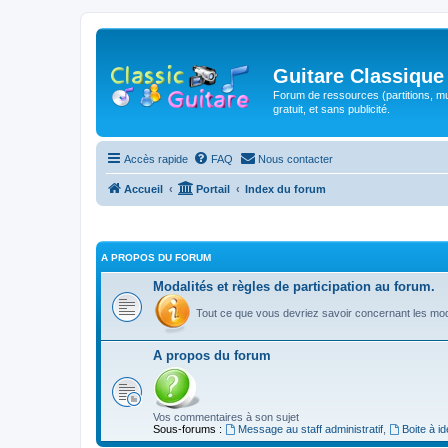
Guitare Classique
Forum de ressources (partitions, mu
gratuit, et sans publicité.
Accès rapide
FAQ
Nous contacter
Accueil
Portail
Index du forum
A PROPOS DU FORUM
Modalités et règles de participation au forum.
Tout ce que vous devriez savoir concernant les moda
A propos du forum
Vos commentaires à son sujet
Sous-forums :
Message au staff administratif
,
Boite à i