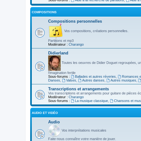
COMPOSITIONS
Compositions personnelles
Vos compositions, créations personnelles.
Partitions et mp3
Modérateur :
Charango
Didierland
Toutes les oeuvres de Didier Doguet regroupées, u
l'imagination fertile
Sous-forums :
Ballades et autres réveries
,
Romances et
Danses
,
Valses
,
Autres danses
,
Autres musiques
,
Transcriptions et arrangements
Vos transcriptions et arrangements pour guitare de pièces écr
Modérateur :
Charango
Sous-forums :
La musique classique
,
Chansons et musiq
AUDIO ET VIDÉO
Audio
Vos interprétations musicales
Faite-nous connaître votre manière de jouer.