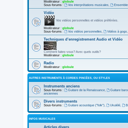
Modérateur :
globule
Sous-forums :
Vos interprétations musicales
,
Ensembles
Vidéo
Vos vidéos personnelles et vidéos préférées.
Modérateur :
globule
Sous-forums :
Vos vidéos personnelles
,
Vidéos à gogo
Techniques d’enregistrement Audio et Vidéo
Comment faites-vous? Avec quels outils?
Modérateur :
globule
Radio
Modérateur :
globule
AUTRES INSTRUMENTS À CORDES PINCÉES, OU STYLES
Instruments anciens
Sous-forums :
Guitare de la Renaissance
,
Guitare bar
anciennes
Divers instruments
Sous-forums :
Guitare acoustique ("folk")
,
Ukulélé
,
B
INFOS MUSICALES
Articles divers