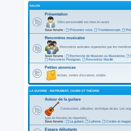
SALON
Présentation
Vôtre personnalité est mise en avant
Sous-forums :
Présentez-vous
,
Trombinoscope
,
Pré
Rencontres musicales
Rencontres amicales organisées par les membres
Sous-forums :
Recherche de Musicien ou Musicienne
,
Rencontres Perpignan
,
Rencontres Mazille
Petites annonces
Achats, ventes d'occasion, emploi.
LA GUITARE : INSTRUMENT, COURS ET THÉORIE
Autour de la guitare
Construction, utilisation, technique de jeu. Les ongl
type en fonction du répertoire, ...
Sous-forums :
La guitare
,
Lutherie
,
Cordes et magas
Espace débutants