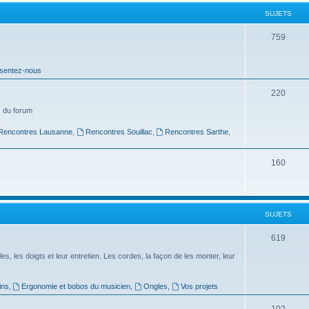
t
SUJETS
s
S
759
u
sentez-nous
j
e
S
220
t
u
 du forum
s
j
Rencontres Lausanne
,
Rencontres Souillac
,
Rencontres Sarthe
,
e
S
160
t
u
s
j
SUJETS
e
t
S
619
s
u
es, les doigts et leur entretien. Les cordes, la façon de les monter, leur
j
ins
,
Ergonomie et bobos du musicien
,
Ongles
,
Vos projets
e
S
102
t