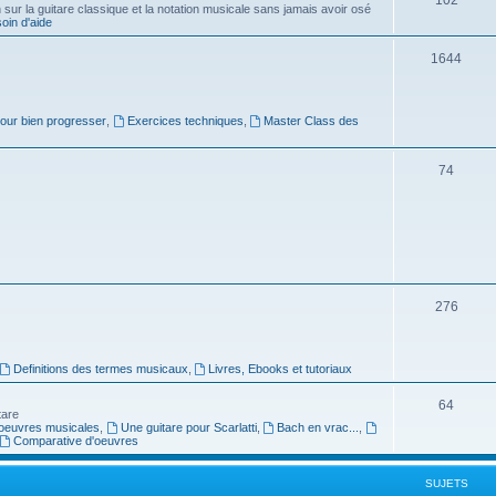
ur la guitare classique et la notation musicale sans jamais avoir osé
in d'aide
u
s
j
S
1644
e
u
t
j
pour bien progresser
,
Exercices techniques
,
Master Class des
s
e
S
74
t
u
s
j
e
t
S
276
s
u
j
Definitions des termes musicaux
,
Livres, Ebooks et tutoriaux
e
S
64
tare
t
oeuvres musicales
,
Une guitare pour Scarlatti
,
Bach en vrac...
,
u
Comparative d'oeuvres
s
j
SUJETS
e