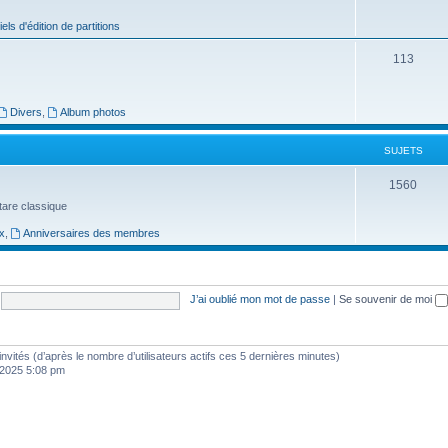
j
iels d'édition de partitions
e
S
113
t
u
s
j
Divers
,
Album photos
e
SUJETS
t
S
1560
s
uitare classique
u
x
,
Anniversaires des membres
j
e
t
J’ai oublié mon mot de passe
|
Se souvenir de moi
s
3 invités (d’après le nombre d’utilisateurs actifs ces 5 dernières minutes)
, 2025 5:08 pm