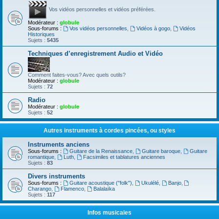
Vos vidéos personnelles et vidéos préférées.
Modérateur :
globule
Sous-forums :
Vos vidéos personnelles
,
Vidéos à gogo
,
Vidéos
Historiques
Sujets :
5435
Techniques d’enregistrement Audio et Vidéo
Comment faites-vous? Avec quels outils?
Modérateur :
globule
Sujets :
72
Radio
Modérateur :
globule
Sujets :
52
Autres instruments à cordes pincées, ou styles
Instruments anciens
Sous-forums :
Guitare de la Renaissance
,
Guitare baroque
,
Guitare
romantique
,
Luth
,
Facsimiles et tablatures anciennes
Sujets :
83
Divers instruments
Sous-forums :
Guitare acoustique ("folk")
,
Ukulélé
,
Banjo
,
Charango
,
Flamenco
,
Balalaïka
Sujets :
117
Infos musicales