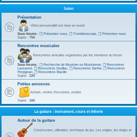
Salon
Présentation
Vôtre personnalité est mise en avant
Sous-forums :
Présentez-vous
,
Trombinoscope
,
Présentez-nous
Sujets :
759
Rencontres musicales
Rencontres amicales organisées par les membres du forum
Sous-forums :
Recherche de Musicien ou Musicienne
,
Rencontres
Lausanne
,
Rencontres Souillac
,
Rencontres Sarthe
,
Rencontres
Perpignan
,
Rencontres Mazille
Sujets :
220
Petites annonces
Achats, ventes d'occasion, emploi.
Sujets :
160
La guitare : instrument, cours et théorie
Autour de la guitare
Construction, utilisation, technique de jeu. Les ongles, les doigts et