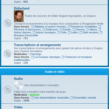
Sujets :
663
Didierland
Toutes les oeuvres de Didier Doguet regroupées, un espace
consacré exclusivement à la musique d'un compositeur à l'imagination fertile
Sous-forums :
Ballades et autres réveries
,
Romances et ballades
,
Rêveries et berceuses
,
Dédicaces
,
Etudes
,
Danses
,
Valses
,
Autres danses
,
Autres musiques
,
Celte
,
Latino
,
Style anciens
,
Musique d’ensemble
Sujets :
713
Transcriptions et arrangements
Vos transcriptions et arrangements pour guitare de pièces écrites à l'origine
pour d'autres formations
Modérateur :
Charango
Sous-forums :
La musique classique
,
Chansons et musiques
traditionnelles
Sujets :
176
Audio et vidéo
Audio
Vos interprétations musicales
Faite-nous connaître votre manière de jouer.
Modérateur :
globule
Sous-forums :
Vos interprétations musicales
,
Ensembles virtuels
Sujets :
1095
Vidéo