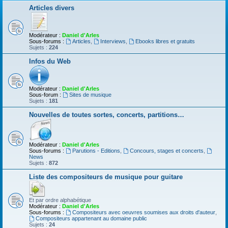
Articles divers
Modérateur :
Daniel d'Arles
Sous-forums :
Articles
,
Interviews
,
Ebooks libres et gratuits
Sujets :
224
Infos du Web
Modérateur :
Daniel d'Arles
Sous-forum :
Sites de musique
Sujets :
181
Nouvelles de toutes sortes, concerts, partitions…
Modérateur :
Daniel d'Arles
Sous-forums :
Parutions - Editions
,
Concours, stages et concerts
,
News
Sujets :
872
Liste des compositeurs de musique pour guitare
Et par ordre alphabétique
Modérateur :
Daniel d'Arles
Sous-forums :
Compositeurs avec oeuvres soumises aux droits d'auteur
,
Compositeurs appartenant au domaine public
Sujets :
24