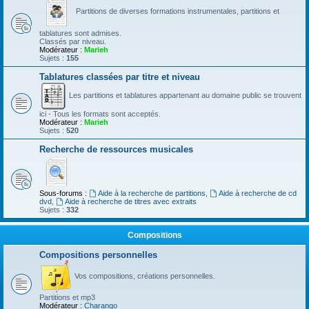
Partitions de diverses formations instrumentales, partitions et
tablatures sont admises.
Classés par niveau.
Modérateur :
Marieh
Sujets :
155
Tablatures classées par titre et niveau
Les partitions et tablatures appartenant au domaine public se trouvent
ici - Tous les formats sont acceptés.
Modérateur :
Marieh
Sujets :
520
Recherche de ressources musicales
Sous-forums :
Aide à la recherche de partitions
,
Aide à recherche de cd
dvd
,
Aide à recherche de titres avec extraits
Sujets :
332
Compositions
Compositions personnelles
Vos compositions, créations personnelles.
Partitions et mp3
Modérateur :
Charango