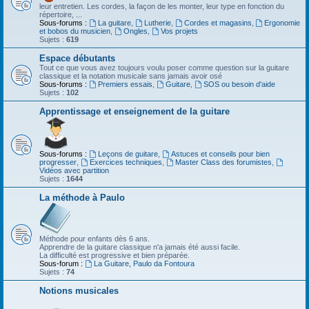
leur entretien. Les cordes, la façon de les monter, leur type en fonction du
répertoire, ...
Sous-forums :
La guitare
,
Lutherie
,
Cordes et magasins
,
Ergonomie
et bobos du musicien
,
Ongles
,
Vos projets
Sujets :
619
Espace débutants
Tout ce que vous avez toujours voulu poser comme question sur la guitare
classique et la notation musicale sans jamais avoir osé
Sous-forums :
Premiers essais
,
Guitare
,
SOS ou besoin d'aide
Sujets :
102
Apprentissage et enseignement de la guitare
Sous-forums :
Leçons de guitare
,
Astuces et conseils pour bien
progresser
,
Exercices techniques
,
Master Class des forumistes
,
Vidéos avec partition
Sujets :
1644
La méthode à Paulo
Méthode pour enfants dès 6 ans.
Apprendre de la guitare classique n'a jamais été aussi facile.
La difficulté est progressive et bien préparée.
Sous-forum :
La Guitare, Paulo da Fontoura
Sujets :
74
Notions musicales