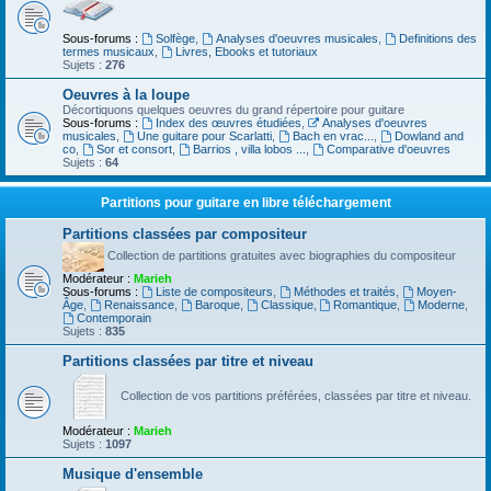
Sous-forums :
Solfège
,
Analyses d'oeuvres musicales
,
Definitions des
termes musicaux
,
Livres, Ebooks et tutoriaux
Sujets :
276
Oeuvres à la loupe
Décortiquons quelques oeuvres du grand répertoire pour guitare
Sous-forums :
Index des œuvres étudiées
,
Analyses d'oeuvres
musicales
,
Une guitare pour Scarlatti
,
Bach en vrac...
,
Dowland and
co
,
Sor et consort
,
Barrios , villa lobos ...
,
Comparative d'oeuvres
Sujets :
64
Partitions pour guitare en libre téléchargement
Partitions classées par compositeur
Collection de partitions gratuites avec biographies du compositeur
Modérateur :
Marieh
Sous-forums :
Liste de compositeurs
,
Méthodes et traités
,
Moyen-
Âge
,
Renaissance
,
Baroque
,
Classique
,
Romantique
,
Moderne
,
Contemporain
Sujets :
835
Partitions classées par titre et niveau
Collection de vos partitions préférées, classées par titre et niveau.
Modérateur :
Marieh
Sujets :
1097
Musique d'ensemble