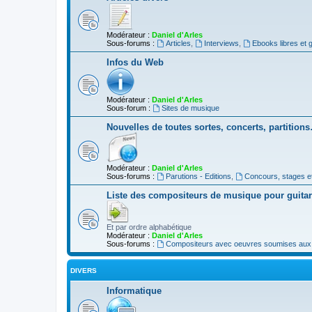
Modérateur :
Daniel d'Arles
Sous-forums :
Articles
,
Interviews
,
Ebooks libres et g
Infos du Web
Modérateur :
Daniel d'Arles
Sous-forum :
Sites de musique
Nouvelles de toutes sortes, concerts, partition
Modérateur :
Daniel d'Arles
Sous-forums :
Parutions - Editions
,
Concours, stages e
Liste des compositeurs de musique pour guita
Et par ordre alphabétique
Modérateur :
Daniel d'Arles
Sous-forums :
Compositeurs avec oeuvres soumises aux d
DIVERS
Informatique