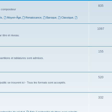
t
S
835
du compositeur
s
u
és
,
Moyen-Âge
,
Renaissance
,
Baroque
,
Classique
,
j
e
S
1097
t
u
 titre et niveau.
s
j
e
S
155
t
u
artitions et tablatures sont admises.
s
j
e
S
520
t
ublic se trouvent ici - Tous les formats sont acceptés.
u
s
j
e
S
332
t
u
s
j
 recherche de cd dvd
,
Aide à recherche de titres avec extraits