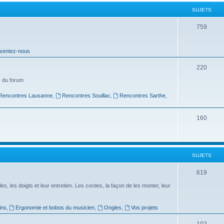
t
SUJETS
s
S
759
u
sentez-nous
j
e
S
220
t
u
 du forum
s
j
Rencontres Lausanne
,
Rencontres Souillac
,
Rencontres Sarthe
,
e
S
160
t
u
s
j
SUJETS
e
t
S
619
s
u
es, les doigts et leur entretien. Les cordes, la façon de les monter, leur
j
ins
,
Ergonomie et bobos du musicien
,
Ongles
,
Vos projets
e
S
102
t