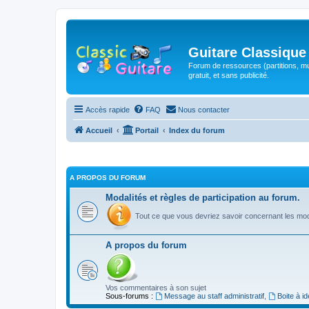
Guitare Classique
Forum de ressources (partitions, mu
gratuit, et sans publicité.
Accès rapide
FAQ
Nous contacter
Accueil
Portail
Index du forum
A PROPOS DU FORUM
Modalités et règles de participation au forum.
Tout ce que vous devriez savoir concernant les moda
A propos du forum
Vos commentaires à son sujet
Sous-forums :
Message au staff administratif
,
Boite à i