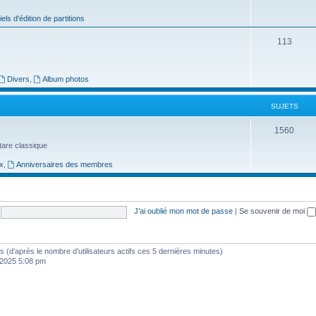
j
iels d'édition de partitions
e
S
113
t
u
s
j
Divers
,
Album photos
e
SUJETS
t
S
1560
s
uitare classique
u
x
,
Anniversaires des membres
j
e
t
J’ai oublié mon mot de passe
|
Se souvenir de moi
s
ités (d’après le nombre d’utilisateurs actifs ces 5 dernières minutes)
, 2025 5:08 pm