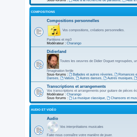
COMPOSITIONS
Compositions personnelles
Vos compositions, créations personnelles.
Partitions et mp3
Modérateur :
Charango
Didierland
Toutes les oeuvres de Didier Doguet regroupées, u
l'imagination fertile
Sous-forums :
Ballades et autres réveries
,
Romances et
Danses
,
Valses
,
Autres danses
,
Autres musiques
,
Transcriptions et arrangements
Vos transcriptions et arrangements pour guitare de pièces écr
Modérateur :
Charango
Sous-forums :
La musique classique
,
Chansons et musiq
AUDIO ET VIDÉO
Audio
Vos interprétations musicales
Faite-nous connaître votre manière de jouer.