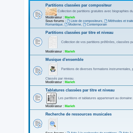
Partitions classées par compositeur
Collection de partitions gratuites avec biographies 
Modérateur :
Marieh
Sous-forums :
Liste de compositeurs
,
Méthodes et trait
Romantique
,
Moderne
,
Contemporain
Partitions classées par titre et niveau
Collection de vos partitions préférées, classées par
Modérateur :
Marieh
Musique d'ensemble
Partitions de diverses formations instrumentales, p
Classés par niveau.
Modérateur :
Marieh
Tablatures classées par titre et niveau
Les partitions et tablatures appartenant au domaine p
Modérateur :
Marieh
Recherche de ressources musicales
Sous-forums :
Aide à la recherche de partitions
,
Aide à