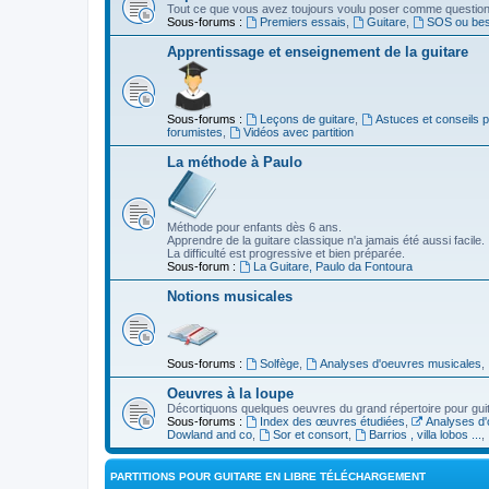
Tout ce que vous avez toujours voulu poser comme question s
Sous-forums :
Premiers essais
,
Guitare
,
SOS ou beso
Apprentissage et enseignement de la guitare
Sous-forums :
Leçons de guitare
,
Astuces et conseils 
forumistes
,
Vidéos avec partition
La méthode à Paulo
Méthode pour enfants dès 6 ans.
Apprendre de la guitare classique n'a jamais été aussi facile.
La difficulté est progressive et bien préparée.
Sous-forum :
La Guitare, Paulo da Fontoura
Notions musicales
Sous-forums :
Solfège
,
Analyses d'oeuvres musicales
,
Oeuvres à la loupe
Décortiquons quelques oeuvres du grand répertoire pour gui
Sous-forums :
Index des œuvres étudiées
,
Analyses d'
Dowland and co
,
Sor et consort
,
Barrios , villa lobos ...
,
PARTITIONS POUR GUITARE EN LIBRE TÉLÉCHARGEMENT