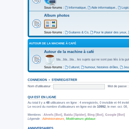
Sous-forums :
Informatique
,
Aide informatique.
,
Logic
Album photos
Sous-forums :
Guitares & Co
,
Pour le plaisir des yeux
,
AUTOUR DE LA MACHINE À CAFÉ
Autour de la machine à café
bla...bla...bla... les sujets qui ne sont pas liés à la g
Sous-forums :
Culturel
,
humour, histoires drôles
,
Jeu
CONNEXION
•
S’ENREGISTRER
Nom d’utilisateur :
Mot de passe :
QUI EST EN LIGNE
Au total il y a
48
utilisateurs en ligne : 4 enregistrés, 0 invisible et 44 inv
Le record du nombre d’utilisateurs en ligne est de
10992
, le mer. oct. 08
Membres :
Ahrefs [Bot]
,
Baidu [Spider]
,
Bing [Bot]
,
Google [Bot]
Légende :
Administrateurs
,
Modérateurs globaux
ANNIVERSAIRES