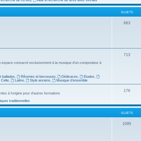
e
SUJETS
t
s
S
663
u
j
e
S
713
t
u
n espace consacré exclusivement à la musique d'un compositeur à
s
j
 ballades
,
Rêveries et berceuses
,
Dédicaces
,
Etudes
,
e
Celte
,
Latino
,
Style anciens
,
Musique d’ensemble
t
S
176
ites à l'origine pour d'autres formations
s
u
ues traditionnelles
j
SUJETS
e
t
S
1095
s
u
j