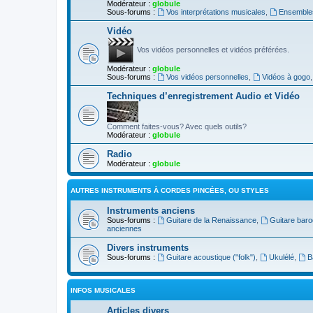
Modérateur :
globule
Sous-forums :
Vos interprétations musicales
,
Ensembles
Vidéo
Vos vidéos personnelles et vidéos préférées.
Modérateur :
globule
Sous-forums :
Vos vidéos personnelles
,
Vidéos à gogo
Techniques d’enregistrement Audio et Vidéo
Comment faites-vous? Avec quels outils?
Modérateur :
globule
Radio
Modérateur :
globule
AUTRES INSTRUMENTS À CORDES PINCÉES, OU STYLES
Instruments anciens
Sous-forums :
Guitare de la Renaissance
,
Guitare bar
anciennes
Divers instruments
Sous-forums :
Guitare acoustique ("folk")
,
Ukulélé
,
B
INFOS MUSICALES
Articles divers