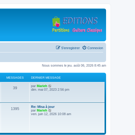
S’enregistrer
Connexion
Nous sommes le jeu. août 06, 2026 8:45 am
MESSAGES
DERNIER MESSAGE
D
V
par
Marieh
M
39
e
o
dim. mai 07, 2023 2:56 pm
r
i
e
n
r
i
l
s
e
e
D
Re: Misa à jour
r
d
M
1395
e
V
par
Marieh
s
m
e
r
o
ven. juin 12, 2026 10:08 am
e
r
e
n
i
s
n
a
i
r
s
i
s
e
l
a
e
g
r
e
g
r
s
m
d
e
m
e