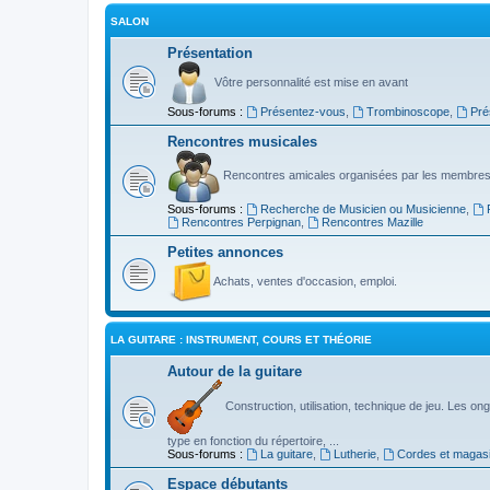
SALON
Présentation
Vôtre personnalité est mise en avant
Sous-forums :
Présentez-vous
,
Trombinoscope
,
Pré
Rencontres musicales
Rencontres amicales organisées par les membres
Sous-forums :
Recherche de Musicien ou Musicienne
,
Rencontres Perpignan
,
Rencontres Mazille
Petites annonces
Achats, ventes d'occasion, emploi.
LA GUITARE : INSTRUMENT, COURS ET THÉORIE
Autour de la guitare
Construction, utilisation, technique de jeu. Les ongl
type en fonction du répertoire, ...
Sous-forums :
La guitare
,
Lutherie
,
Cordes et magas
Espace débutants