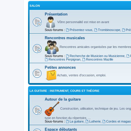
SALON
Présentation
Vôtre personnalité est mise en avant
Sous-forums :
Présentez-vous
,
Trombinoscope
,
Pré
Rencontres musicales
Rencontres amicales organisées par les membres
Sous-forums :
Recherche de Musicien ou Musicienne
,
Rencontres Perpignan
,
Rencontres Mazille
Petites annonces
Achats, ventes d'occasion, emploi.
LA GUITARE : INSTRUMENT, COURS ET THÉORIE
Autour de la guitare
Construction, utilisation, technique de jeu. Les ongl
type en fonction du répertoire, ...
Sous-forums :
La guitare
,
Lutherie
,
Cordes et magas
Espace débutants