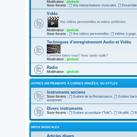
Modérateur :
globule
Sous-forums :
Vos interprétations musicales
,
Ensembles
Vidéo
Vos vidéos personnelles et vidéos préférées.
Modérateur :
globule
Sous-forums :
Vos vidéos personnelles
,
Vidéos à gogo
Techniques d’enregistrement Audio et Vidéo
Comment faites-vous? Avec quels outils?
Modérateur :
globule
Radio
Modérateur :
globule
AUTRES INSTRUMENTS À CORDES PINCÉES, OU STYLES
Instruments anciens
Sous-forums :
Guitare de la Renaissance
,
Guitare bar
anciennes
Divers instruments
Sous-forums :
Guitare acoustique ("folk")
,
Ukulélé
,
B
INFOS MUSICALES
Articles divers