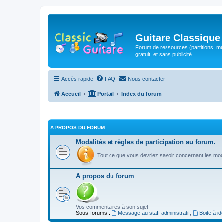
Guitare Classique
Forum de ressources (partitions, mu
gratuit, et sans publicité.
Accès rapide
FAQ
Nous contacter
Accueil
Portail
Index du forum
A PROPOS DU FORUM
Modalités et règles de participation au forum.
Tout ce que vous devriez savoir concernant les moda
A propos du forum
Vos commentaires à son sujet
Sous-forums :
Message au staff administratif
,
Boite à i