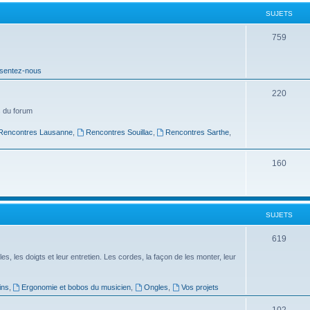
t
SUJETS
s
S
759
u
sentez-nous
j
e
S
220
t
u
 du forum
s
j
Rencontres Lausanne
,
Rencontres Souillac
,
Rencontres Sarthe
,
e
S
160
t
u
s
j
SUJETS
e
t
S
619
s
u
es, les doigts et leur entretien. Les cordes, la façon de les monter, leur
j
ins
,
Ergonomie et bobos du musicien
,
Ongles
,
Vos projets
e
S
102
t