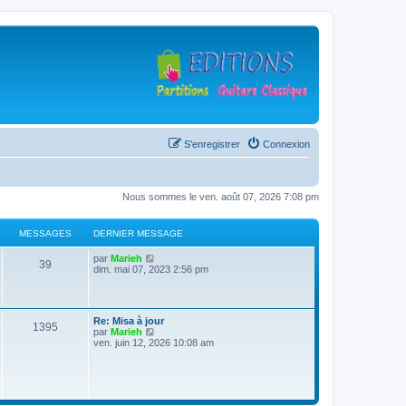
S’enregistrer
Connexion
Nous sommes le ven. août 07, 2026 7:08 pm
MESSAGES
DERNIER MESSAGE
D
V
par
Marieh
M
39
e
o
dim. mai 07, 2023 2:56 pm
r
i
e
n
r
i
l
s
e
e
D
Re: Misa à jour
r
d
M
1395
e
V
par
Marieh
s
m
e
r
o
ven. juin 12, 2026 10:08 am
e
r
e
n
i
s
n
a
i
r
s
i
s
e
l
a
e
g
r
e
g
r
s
m
d
e
m
e