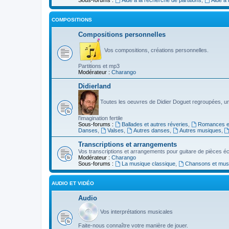
COMPOSITIONS
Compositions personnelles
Vos compositions, créations personnelles.
Partitions et mp3
Modérateur :
Charango
Didierland
Toutes les oeuvres de Didier Doguet regroupées, u
l'imagination fertile
Sous-forums :
Ballades et autres réveries
,
Romances et
Danses
,
Valses
,
Autres danses
,
Autres musiques
,
Transcriptions et arrangements
Vos transcriptions et arrangements pour guitare de pièces écr
Modérateur :
Charango
Sous-forums :
La musique classique
,
Chansons et musiq
AUDIO ET VIDÉO
Audio
Vos interprétations musicales
Faite-nous connaître votre manière de jouer.