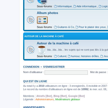
Sous-forums :
Informatique
,
Aide informatique.
,
Logic
Album photos
Sous-forums :
Guitares & Co
,
Pour le plaisir des yeux
,
AUTOUR DE LA MACHINE À CAFÉ
Autour de la machine à café
bla...bla...bla... les sujets qui ne sont pas liés à la g
Sous-forums :
Culturel
,
humour, histoires drôles
,
Jeu
CONNEXION
•
S’ENREGISTRER
Nom d’utilisateur :
Mot de passe :
QUI EST EN LIGNE
Au total il y a
2010
utilisateurs en ligne : 3 enregistrés, 0 invisible et 200
Le record du nombre d’utilisateurs en ligne est de
10992
, le mer. oct. 08
Membres :
Ahrefs [Bot]
,
Bing [Bot]
,
Google [Bot]
Légende :
Administrateurs
,
Modérateurs globaux
ANNIVERSAIRES