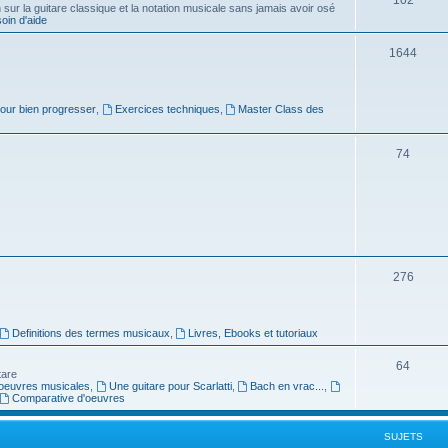
ur la guitare classique et la notation musicale sans jamais avoir osé
in d'aide
u
s
j
S
1644
e
u
t
j
pour bien progresser
,
Exercices techniques
,
Master Class des
s
e
S
74
t
u
s
j
e
t
S
276
s
u
j
Definitions des termes musicaux
,
Livres, Ebooks et tutoriaux
e
S
64
tare
t
oeuvres musicales
,
Une guitare pour Scarlatti
,
Bach en vrac...
,
u
Comparative d'oeuvres
s
j
SUJETS
e