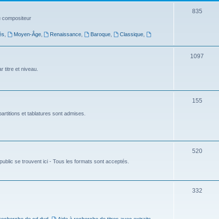
t
S
835
du compositeur
s
u
és
,
Moyen-Âge
,
Renaissance
,
Baroque
,
Classique
,
j
e
S
1097
t
u
 titre et niveau.
s
j
e
S
155
t
u
artitions et tablatures sont admises.
s
j
e
S
520
t
ublic se trouvent ici - Tous les formats sont acceptés.
u
s
j
e
S
332
t
u
s
j
 recherche de cd dvd
,
Aide à recherche de titres avec extraits