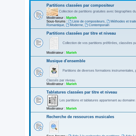
Partitions classées par compositeur
Collection de partitions gratuites avec biographies 
Modérateur :
Marieh
Sous-forums :
Liste de compositeurs
,
Méthodes et trait
Romantique
,
Moderne
,
Contemporain
Partitions classées par titre et niveau
Collection de vos partitions préférées, classées par
Modérateur :
Marieh
Musique d'ensemble
Partitions de diverses formations instrumentales, p
Classés par niveau.
Modérateur :
Marieh
Tablatures classées par titre et niveau
Les partitions et tablatures appartenant au domaine p
Modérateur :
Marieh
Recherche de ressources musicales
Sous-forums :
Aide à la recherche de partitions
,
Aide à