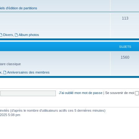
j
iels d'édition de partitions
e
S
113
t
u
s
j
Divers
,
Album photos
e
SUJETS
t
S
1560
s
uitare classique
u
x
,
Anniversaires des membres
j
e
t
J’ai oublié mon mot de passe
|
Se souvenir de moi
s
7 invités (d’après le nombre d’utilisateurs actifs ces 5 dernières minutes)
, 2025 5:08 pm