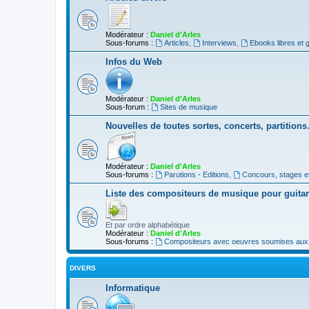
Modérateur :
Daniel d'Arles
Sous-forums :
Articles
,
Interviews
,
Ebooks libres et g
Infos du Web
Modérateur :
Daniel d'Arles
Sous-forum :
Sites de musique
Nouvelles de toutes sortes, concerts, partition
Modérateur :
Daniel d'Arles
Sous-forums :
Parutions - Editions
,
Concours, stages e
Liste des compositeurs de musique pour guita
Et par ordre alphabétique
Modérateur :
Daniel d'Arles
Sous-forums :
Compositeurs avec oeuvres soumises aux d
DIVERS
Informatique