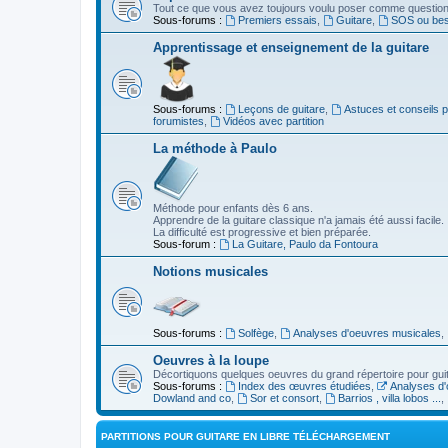
Tout ce que vous avez toujours voulu poser comme question s
Sous-forums :
Premiers essais
,
Guitare
,
SOS ou beso
Apprentissage et enseignement de la guitare
Sous-forums :
Leçons de guitare
,
Astuces et conseils 
forumistes
,
Vidéos avec partition
La méthode à Paulo
Méthode pour enfants dès 6 ans.
Apprendre de la guitare classique n'a jamais été aussi facile.
La difficulté est progressive et bien préparée.
Sous-forum :
La Guitare, Paulo da Fontoura
Notions musicales
Sous-forums :
Solfège
,
Analyses d'oeuvres musicales
,
Oeuvres à la loupe
Décortiquons quelques oeuvres du grand répertoire pour gui
Sous-forums :
Index des œuvres étudiées
,
Analyses d'
Dowland and co
,
Sor et consort
,
Barrios , villa lobos ...
,
PARTITIONS POUR GUITARE EN LIBRE TÉLÉCHARGEMENT