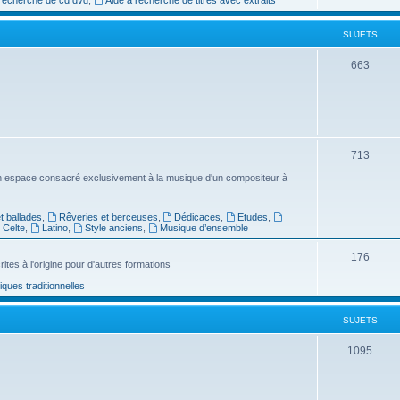
e
SUJETS
t
s
S
663
u
j
e
S
713
t
u
n espace consacré exclusivement à la musique d'un compositeur à
s
j
 ballades
,
Rêveries et berceuses
,
Dédicaces
,
Etudes
,
e
Celte
,
Latino
,
Style anciens
,
Musique d’ensemble
t
S
176
ites à l'origine pour d'autres formations
s
u
ues traditionnelles
j
SUJETS
e
t
S
1095
s
u
j