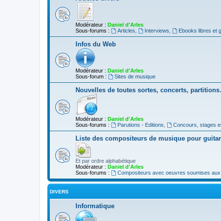
Modérateur :
Daniel d'Arles
Sous-forums :
Articles
,
Interviews
,
Ebooks libres et g
Infos du Web
Modérateur :
Daniel d'Arles
Sous-forum :
Sites de musique
Nouvelles de toutes sortes, concerts, partition
Modérateur :
Daniel d'Arles
Sous-forums :
Parutions - Editions
,
Concours, stages e
Liste des compositeurs de musique pour guita
Et par ordre alphabétique
Modérateur :
Daniel d'Arles
Sous-forums :
Compositeurs avec oeuvres soumises aux d
DIVERS
Informatique