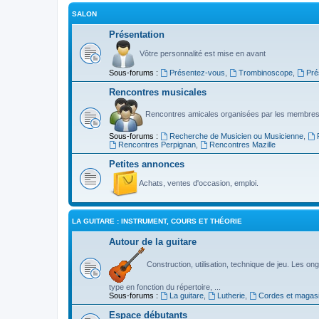
SALON
Présentation
Vôtre personnalité est mise en avant
Sous-forums :
Présentez-vous
,
Trombinoscope
,
Pré
Rencontres musicales
Rencontres amicales organisées par les membres
Sous-forums :
Recherche de Musicien ou Musicienne
,
Rencontres Perpignan
,
Rencontres Mazille
Petites annonces
Achats, ventes d'occasion, emploi.
LA GUITARE : INSTRUMENT, COURS ET THÉORIE
Autour de la guitare
Construction, utilisation, technique de jeu. Les ongl
type en fonction du répertoire, ...
Sous-forums :
La guitare
,
Lutherie
,
Cordes et magas
Espace débutants