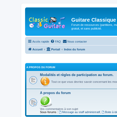
Guitare Classique
Forum de ressources (partitions, mu
gratuit, et sans publicité.
Accès rapide
FAQ
Nous contacter
Accueil
Portail
Index du forum
A PROPOS DU FORUM
Modalités et règles de participation au forum.
Tout ce que vous devriez savoir concernant les moda
A propos du forum
Vos commentaires à son sujet
Sous-forums :
Message au staff administratif
,
Boite à i