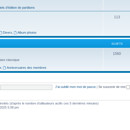
j
iels d'édition de partitions
e
S
113
t
u
s
j
Divers
,
Album photos
e
SUJETS
t
S
1560
s
uitare classique
u
x
,
Anniversaires des membres
j
e
t
J’ai oublié mon mot de passe
|
Se souvenir de moi
s
5 invités (d’après le nombre d’utilisateurs actifs ces 5 dernières minutes)
, 2025 5:08 pm