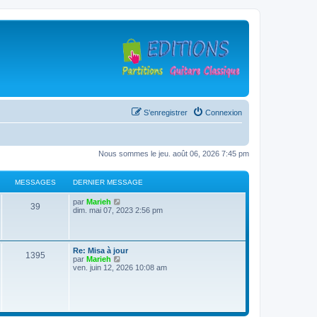
S’enregistrer
Connexion
Nous sommes le jeu. août 06, 2026 7:45 pm
MESSAGES
DERNIER MESSAGE
D
V
par
Marieh
M
39
e
o
dim. mai 07, 2023 2:56 pm
r
i
e
n
r
i
l
s
e
e
D
Re: Misa à jour
r
d
M
1395
e
V
par
Marieh
s
m
e
r
o
ven. juin 12, 2026 10:08 am
e
r
e
n
i
s
n
a
i
r
s
i
s
e
l
a
e
g
r
e
g
r
s
m
d
e
m
e