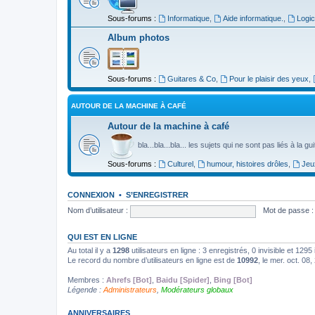
Sous-forums :
Informatique
,
Aide informatique.
,
Logic
Album photos
Sous-forums :
Guitares & Co
,
Pour le plaisir des yeux
,
AUTOUR DE LA MACHINE À CAFÉ
Autour de la machine à café
bla...bla...bla... les sujets qui ne sont pas liés à la g
Sous-forums :
Culturel
,
humour, histoires drôles
,
Jeu
CONNEXION
•
S’ENREGISTRER
Nom d’utilisateur :
Mot de passe :
QUI EST EN LIGNE
Au total il y a
1298
utilisateurs en ligne : 3 enregistrés, 0 invisible et 129
Le record du nombre d’utilisateurs en ligne est de
10992
, le mer. oct. 08
Membres :
Ahrefs [Bot]
,
Baidu [Spider]
,
Bing [Bot]
Légende :
Administrateurs
,
Modérateurs globaux
ANNIVERSAIRES