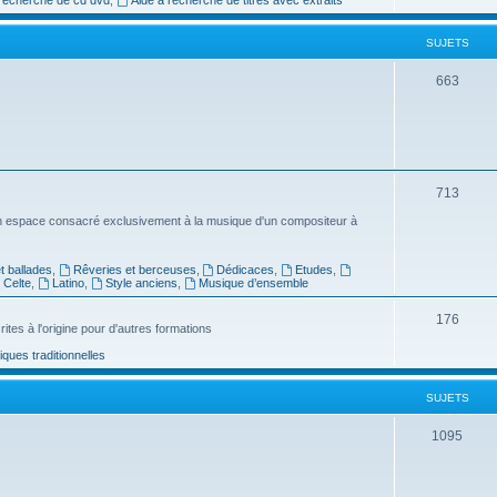
e
SUJETS
t
s
S
663
u
j
e
S
713
t
u
n espace consacré exclusivement à la musique d'un compositeur à
s
j
 ballades
,
Rêveries et berceuses
,
Dédicaces
,
Etudes
,
e
Celte
,
Latino
,
Style anciens
,
Musique d’ensemble
t
S
176
ites à l'origine pour d'autres formations
s
u
ues traditionnelles
j
SUJETS
e
t
S
1095
s
u
j