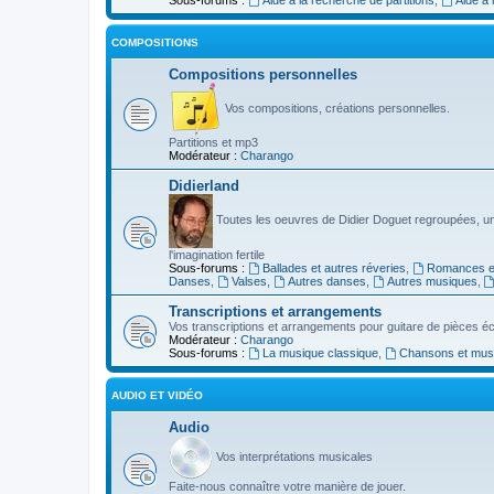
COMPOSITIONS
Compositions personnelles
Vos compositions, créations personnelles.
Partitions et mp3
Modérateur :
Charango
Didierland
Toutes les oeuvres de Didier Doguet regroupées, u
l'imagination fertile
Sous-forums :
Ballades et autres réveries
,
Romances et
Danses
,
Valses
,
Autres danses
,
Autres musiques
,
Transcriptions et arrangements
Vos transcriptions et arrangements pour guitare de pièces écr
Modérateur :
Charango
Sous-forums :
La musique classique
,
Chansons et musiq
AUDIO ET VIDÉO
Audio
Vos interprétations musicales
Faite-nous connaître votre manière de jouer.