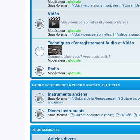
Modérateur :
globule
Sous-forums :
Vos interprétations musicales
,
Ensembles
Vidéo
Vos vidéos personnelles et vidéos préférées.
Modérateur :
globule
Sous-forums :
Vos vidéos personnelles
,
Vidéos à gogo
Techniques d’enregistrement Audio et Vidéo
Comment faites-vous? Avec quels outils?
Modérateur :
globule
Radio
Modérateur :
globule
AUTRES INSTRUMENTS À CORDES PINCÉES, OU STYLES
Instruments anciens
Sous-forums :
Guitare de la Renaissance
,
Guitare bar
anciennes
Divers instruments
Sous-forums :
Guitare acoustique ("folk")
,
Ukulélé
,
B
INFOS MUSICALES
Articles divers