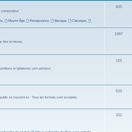
t
S
835
du compositeur
s
u
és
,
Moyen-Âge
,
Renaissance
,
Baroque
,
Classique
,
j
e
S
1097
t
u
 titre et niveau.
s
j
e
S
155
t
u
artitions et tablatures sont admises.
s
j
e
S
520
t
ublic se trouvent ici - Tous les formats sont acceptés.
u
s
j
e
S
332
t
u
s
j
 recherche de cd dvd
,
Aide à recherche de titres avec extraits