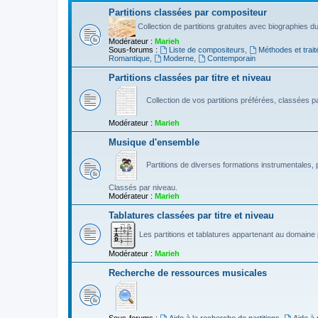
Partitions classées par compositeur
Collection de partitions gratuites avec biographies 
Modérateur :
Marieh
Sous-forums :
Liste de compositeurs
,
Méthodes et trait
Romantique
,
Moderne
,
Contemporain
Partitions classées par titre et niveau
Collection de vos partitions préférées, classées par
Modérateur :
Marieh
Musique d'ensemble
Partitions de diverses formations instrumentales, p
Classés par niveau.
Modérateur :
Marieh
Tablatures classées par titre et niveau
Les partitions et tablatures appartenant au domaine p
Modérateur :
Marieh
Recherche de ressources musicales
Sous-forums :
Aide à la recherche de partitions
,
Aide à