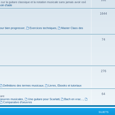
ur la guitare classique et la notation musicale sans jamais avoir osé
in d'aide
u
s
j
S
1644
e
u
t
j
pour bien progresser
,
Exercices techniques
,
Master Class des
s
e
S
74
t
u
s
j
e
t
S
276
s
u
j
Definitions des termes musicaux
,
Livres, Ebooks et tutoriaux
e
S
64
tare
t
oeuvres musicales
,
Une guitare pour Scarlatti
,
Bach en vrac...
,
u
Comparative d'oeuvres
s
j
SUJETS
e