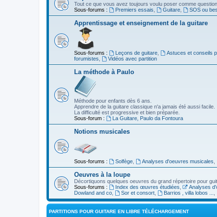
Tout ce que vous avez toujours voulu poser comme question s
Sous-forums :
Premiers essais
,
Guitare
,
SOS ou beso
Apprentissage et enseignement de la guitare
Sous-forums :
Leçons de guitare
,
Astuces et conseils 
forumistes
,
Vidéos avec partition
La méthode à Paulo
Méthode pour enfants dès 6 ans.
Apprendre de la guitare classique n'a jamais été aussi facile.
La difficulté est progressive et bien préparée.
Sous-forum :
La Guitare, Paulo da Fontoura
Notions musicales
Sous-forums :
Solfège
,
Analyses d'oeuvres musicales
,
Oeuvres à la loupe
Décortiquons quelques oeuvres du grand répertoire pour gui
Sous-forums :
Index des œuvres étudiées
,
Analyses d'
Dowland and co
,
Sor et consort
,
Barrios , villa lobos ...
,
PARTITIONS POUR GUITARE EN LIBRE TÉLÉCHARGEMENT