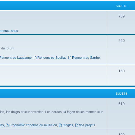
t
SUJETS
s
S
759
u
sentez-nous
j
e
S
220
t
u
 du forum
s
j
Rencontres Lausanne
,
Rencontres Souillac
,
Rencontres Sarthe
,
e
S
160
t
u
s
j
SUJETS
e
t
S
619
s
u
es, les doigts et leur entretien. Les cordes, la façon de les monter, leur
j
ins
,
Ergonomie et bobos du musicien
,
Ongles
,
Vos projets
e
S
102
t