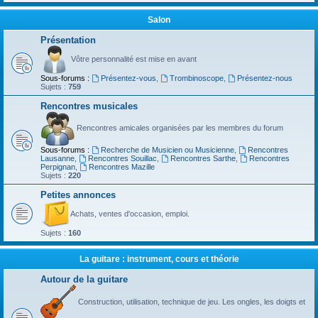
Salon
Présentation
Vôtre personnalité est mise en avant
Sous-forums :
Présentez-vous
,
Trombinoscope
,
Présentez-nous
Sujets :
759
Rencontres musicales
Rencontres amicales organisées par les membres du forum
Sous-forums :
Recherche de Musicien ou Musicienne
,
Rencontres
Lausanne
,
Rencontres Souillac
,
Rencontres Sarthe
,
Rencontres
Perpignan
,
Rencontres Mazille
Sujets :
220
Petites annonces
Achats, ventes d'occasion, emploi.
Sujets :
160
La guitare : instrument, cours et théorie
Autour de la guitare
Construction, utilisation, technique de jeu. Les ongles, les doigts et