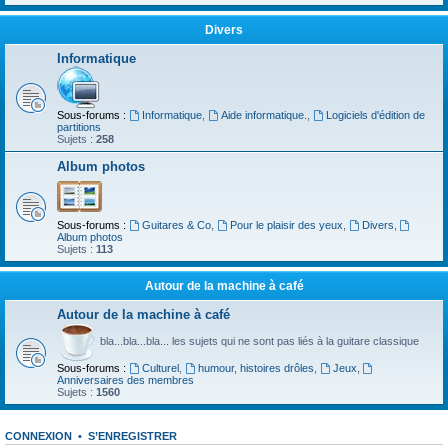
Divers
Informatique
Sous-forums :
Informatique
,
Aide informatique.
,
Logiciels d'édition de
partitions
Sujets :
258
Album photos
Sous-forums :
Guitares & Co
,
Pour le plaisir des yeux
,
Divers
,
Album photos
Sujets :
113
Autour de la machine à café
Autour de la machine à café
bla...bla...bla... les sujets qui ne sont pas liés à la guitare classique
Sous-forums :
Culturel
,
humour, histoires drôles
,
Jeux
,
Anniversaires des membres
Sujets :
1560
CONNEXION
•
S’ENREGISTRER