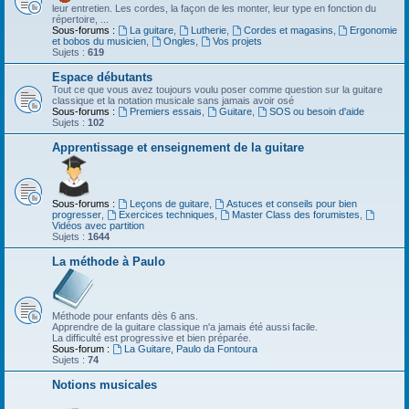
leur entretien. Les cordes, la façon de les monter, leur type en fonction du
répertoire, ...
Sous-forums :
La guitare
,
Lutherie
,
Cordes et magasins
,
Ergonomie
et bobos du musicien
,
Ongles
,
Vos projets
Sujets :
619
Espace débutants
Tout ce que vous avez toujours voulu poser comme question sur la guitare
classique et la notation musicale sans jamais avoir osé
Sous-forums :
Premiers essais
,
Guitare
,
SOS ou besoin d'aide
Sujets :
102
Apprentissage et enseignement de la guitare
Sous-forums :
Leçons de guitare
,
Astuces et conseils pour bien
progresser
,
Exercices techniques
,
Master Class des forumistes
,
Vidéos avec partition
Sujets :
1644
La méthode à Paulo
Méthode pour enfants dès 6 ans.
Apprendre de la guitare classique n'a jamais été aussi facile.
La difficulté est progressive et bien préparée.
Sous-forum :
La Guitare, Paulo da Fontoura
Sujets :
74
Notions musicales