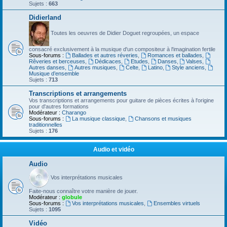
Sujets :
663
Didierland
Toutes les oeuvres de Didier Doguet regroupées, un espace
consacré exclusivement à la musique d'un compositeur à l'imagination fertile
Sous-forums :
Ballades et autres réveries
,
Romances et ballades
,
Rêveries et berceuses
,
Dédicaces
,
Etudes
,
Danses
,
Valses
,
Autres danses
,
Autres musiques
,
Celte
,
Latino
,
Style anciens
,
Musique d’ensemble
Sujets :
713
Transcriptions et arrangements
Vos transcriptions et arrangements pour guitare de pièces écrites à l'origine
pour d'autres formations
Modérateur :
Charango
Sous-forums :
La musique classique
,
Chansons et musiques
traditionnelles
Sujets :
176
Audio et vidéo
Audio
Vos interprétations musicales
Faite-nous connaître votre manière de jouer.
Modérateur :
globule
Sous-forums :
Vos interprétations musicales
,
Ensembles virtuels
Sujets :
1095
Vidéo