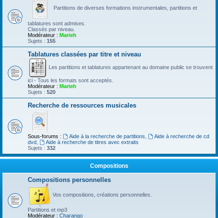
Partitions de diverses formations instrumentales, partitions et
tablatures sont admises.
Classés par niveau.
Modérateur :
Marieh
Sujets :
155
Tablatures classées par titre et niveau
Les partitions et tablatures appartenant au domaine public se trouvent
ici - Tous les formats sont acceptés.
Modérateur :
Marieh
Sujets :
520
Recherche de ressources musicales
Sous-forums :
Aide à la recherche de partitions
,
Aide à recherche de cd
dvd
,
Aide à recherche de titres avec extraits
Sujets :
332
Compositions
Compositions personnelles
Vos compositions, créations personnelles.
Partitions et mp3
Modérateur :
Charango