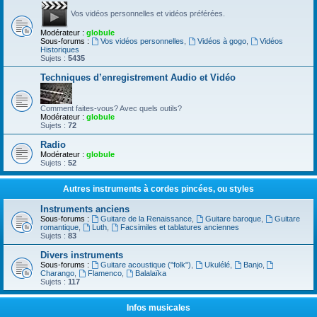
Vos vidéos personnelles et vidéos préférées.
Modérateur :
globule
Sous-forums :
Vos vidéos personnelles
,
Vidéos à gogo
,
Vidéos
Historiques
Sujets :
5435
Techniques d’enregistrement Audio et Vidéo
Comment faites-vous? Avec quels outils?
Modérateur :
globule
Sujets :
72
Radio
Modérateur :
globule
Sujets :
52
Autres instruments à cordes pincées, ou styles
Instruments anciens
Sous-forums :
Guitare de la Renaissance
,
Guitare baroque
,
Guitare
romantique
,
Luth
,
Facsimiles et tablatures anciennes
Sujets :
83
Divers instruments
Sous-forums :
Guitare acoustique ("folk")
,
Ukulélé
,
Banjo
,
Charango
,
Flamenco
,
Balalaïka
Sujets :
117
Infos musicales