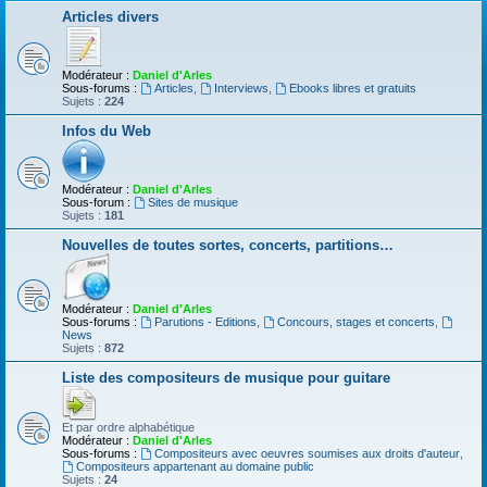
Articles divers
Modérateur :
Daniel d'Arles
Sous-forums :
Articles
,
Interviews
,
Ebooks libres et gratuits
Sujets :
224
Infos du Web
Modérateur :
Daniel d'Arles
Sous-forum :
Sites de musique
Sujets :
181
Nouvelles de toutes sortes, concerts, partitions…
Modérateur :
Daniel d'Arles
Sous-forums :
Parutions - Editions
,
Concours, stages et concerts
,
News
Sujets :
872
Liste des compositeurs de musique pour guitare
Et par ordre alphabétique
Modérateur :
Daniel d'Arles
Sous-forums :
Compositeurs avec oeuvres soumises aux droits d'auteur
,
Compositeurs appartenant au domaine public
Sujets :
24