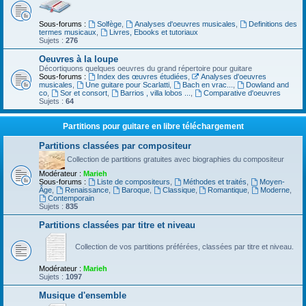
Sous-forums :
Solfège
,
Analyses d'oeuvres musicales
,
Definitions des
termes musicaux
,
Livres, Ebooks et tutoriaux
Sujets :
276
Oeuvres à la loupe
Décortiquons quelques oeuvres du grand répertoire pour guitare
Sous-forums :
Index des œuvres étudiées
,
Analyses d'oeuvres
musicales
,
Une guitare pour Scarlatti
,
Bach en vrac...
,
Dowland and
co
,
Sor et consort
,
Barrios , villa lobos ...
,
Comparative d'oeuvres
Sujets :
64
Partitions pour guitare en libre téléchargement
Partitions classées par compositeur
Collection de partitions gratuites avec biographies du compositeur
Modérateur :
Marieh
Sous-forums :
Liste de compositeurs
,
Méthodes et traités
,
Moyen-
Âge
,
Renaissance
,
Baroque
,
Classique
,
Romantique
,
Moderne
,
Contemporain
Sujets :
835
Partitions classées par titre et niveau
Collection de vos partitions préférées, classées par titre et niveau.
Modérateur :
Marieh
Sujets :
1097
Musique d'ensemble