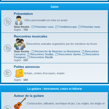
Salon
Présentation
Vôtre personnalité est mise en avant
Sous-forums :
Présentez-vous
,
Trombinoscope
,
Présentez-nous
Sujets :
759
Rencontres musicales
Rencontres amicales organisées par les membres du forum
Sous-forums :
Recherche de Musicien ou Musicienne
,
Rencontres
Lausanne
,
Rencontres Souillac
,
Rencontres Sarthe
,
Rencontres
Perpignan
,
Rencontres Mazille
Sujets :
220
Petites annonces
Achats, ventes d'occasion, emploi.
Sujets :
160
La guitare : instrument, cours et théorie
Autour de la guitare
Construction, utilisation, technique de jeu. Les ongles, les doigts et