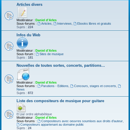
Articles divers
Modérateur :
Daniel d'Arles
Sous-forums :
Articles
,
Interviews
,
Ebooks libres et gratuits
Sujets :
224
Infos du Web
Modérateur :
Daniel d'Arles
Sous-forum :
Sites de musique
Sujets :
181
Nouvelles de toutes sortes, concerts, partitions…
Modérateur :
Daniel d'Arles
Sous-forums :
Parutions - Editions
,
Concours, stages et concerts
,
News
Sujets :
872
Liste des compositeurs de musique pour guitare
Et par ordre alphabétique
Modérateur :
Daniel d'Arles
Sous-forums :
Compositeurs avec oeuvres soumises aux droits d'auteur
,
Compositeurs appartenant au domaine public
Sujets :
24