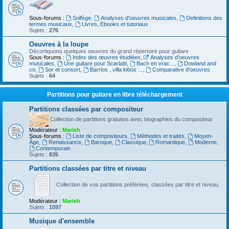
Sous-forums :
Solfège
,
Analyses d'oeuvres musicales
,
Definitions des
termes musicaux
,
Livres, Ebooks et tutoriaux
Sujets :
276
Oeuvres à la loupe
Décortiquons quelques oeuvres du grand répertoire pour guitare
Sous-forums :
Index des œuvres étudiées
,
Analyses d'oeuvres
musicales
,
Une guitare pour Scarlatti
,
Bach en vrac...
,
Dowland and
co
,
Sor et consort
,
Barrios , villa lobos ...
,
Comparative d'oeuvres
Sujets :
64
Partitions pour guitare en libre téléchargement
Partitions classées par compositeur
Collection de partitions gratuites avec biographies du compositeur
Modérateur :
Marieh
Sous-forums :
Liste de compositeurs
,
Méthodes et traités
,
Moyen-
Âge
,
Renaissance
,
Baroque
,
Classique
,
Romantique
,
Moderne
,
Contemporain
Sujets :
835
Partitions classées par titre et niveau
Collection de vos partitions préférées, classées par titre et niveau.
Modérateur :
Marieh
Sujets :
1097
Musique d'ensemble