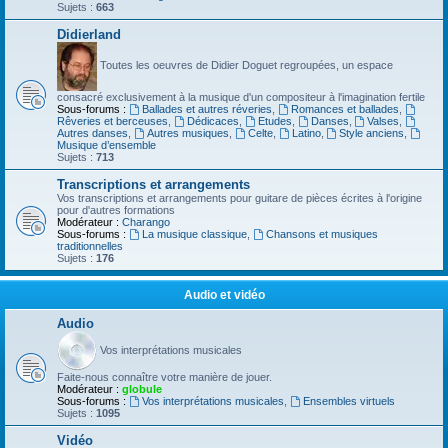
Sujets :
663
Didierland
Toutes les oeuvres de Didier Doguet regroupées, un espace
consacré exclusivement à la musique d'un compositeur à l'imagination fertile
Sous-forums :
Ballades et autres réveries
,
Romances et ballades
,
Rêveries et berceuses
,
Dédicaces
,
Etudes
,
Danses
,
Valses
,
Autres danses
,
Autres musiques
,
Celte
,
Latino
,
Style anciens
,
Musique d’ensemble
Sujets :
713
Transcriptions et arrangements
Vos transcriptions et arrangements pour guitare de pièces écrites à l'origine
pour d'autres formations
Modérateur :
Charango
Sous-forums :
La musique classique
,
Chansons et musiques
traditionnelles
Sujets :
176
Audio et vidéo
Audio
Vos interprétations musicales
Faite-nous connaître votre manière de jouer.
Modérateur :
globule
Sous-forums :
Vos interprétations musicales
,
Ensembles virtuels
Sujets :
1095
Vidéo