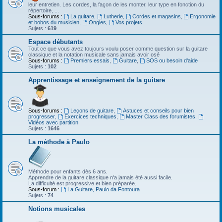
leur entretien. Les cordes, la façon de les monter, leur type en fonction du
répertoire, ...
Sous-forums :
La guitare
,
Lutherie
,
Cordes et magasins
,
Ergonomie
et bobos du musicien
,
Ongles
,
Vos projets
Sujets :
619
Espace débutants
Tout ce que vous avez toujours voulu poser comme question sur la guitare
classique et la notation musicale sans jamais avoir osé
Sous-forums :
Premiers essais
,
Guitare
,
SOS ou besoin d'aide
Sujets :
102
Apprentissage et enseignement de la guitare
Sous-forums :
Leçons de guitare
,
Astuces et conseils pour bien
progresser
,
Exercices techniques
,
Master Class des forumistes
,
Vidéos avec partition
Sujets :
1646
La méthode à Paulo
Méthode pour enfants dès 6 ans.
Apprendre de la guitare classique n'a jamais été aussi facile.
La difficulté est progressive et bien préparée.
Sous-forum :
La Guitare, Paulo da Fontoura
Sujets :
74
Notions musicales