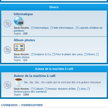
Divers
Informatique
Sous-forums :
Informatique
,
Aide informatique.
,
Logiciels d'édition de
partitions
Sujets :
258
Album photos
Sous-forums :
Guitares & Co
,
Pour le plaisir des yeux
,
Divers
,
Album photos
Sujets :
113
Autour de la machine à café
Autour de la machine à café
bla...bla...bla... les sujets qui ne sont pas liés à la guitare classique
Sous-forums :
Culturel
,
humour, histoires drôles
,
Jeux
,
Anniversaires des membres
Sujets :
1560
CONNEXION
•
S’ENREGISTRER