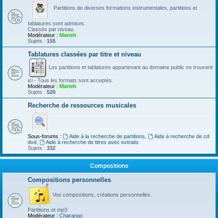
Partitions de diverses formations instrumentales, partitions et
tablatures sont admises.
Classés par niveau.
Modérateur :
Marieh
Sujets :
155
Tablatures classées par titre et niveau
Les partitions et tablatures appartenant au domaine public se trouvent
ici - Tous les formats sont acceptés.
Modérateur :
Marieh
Sujets :
520
Recherche de ressources musicales
Sous-forums :
Aide à la recherche de partitions
,
Aide à recherche de cd
dvd
,
Aide à recherche de titres avec extraits
Sujets :
332
Compositions
Compositions personnelles
Vos compositions, créations personnelles.
Partitions et mp3
Modérateur :
Charango