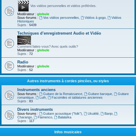
Vos vidéos personnelles et vidéos préférées.
Modérateur :
globule
Sous-forums :
Vos vidéos personnelles
,
Vidéos à gogo
,
Vidéos
Historiques
Sujets :
5439
Techniques d’enregistrement Audio et Vidéo
Comment faites-vous? Avec quels outils?
Modérateur :
globule
Sujets :
72
Radio
Modérateur :
globule
Sujets :
52
Autres instruments à cordes pincées, ou styles
Instruments anciens
Sous-forums :
Guitare de la Renaissance
,
Guitare baroque
,
Guitare
romantique
,
Luth
,
Facsimiles et tablatures anciennes
Sujets :
83
Divers instruments
Sous-forums :
Guitare acoustique ("folk")
,
Ukulélé
,
Banjo
,
Charango
,
Flamenco
,
Balalaïka
Sujets :
117
Infos musicales