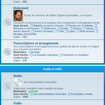
Sujets :
663
Didierland
Toutes les oeuvres de Didier Doguet regroupées, un espace
consacré exclusivement à la musique d'un compositeur à l'imagination fertile
Sous-forums :
Ballades et autres réveries
,
Romances et ballades
,
Rêveries et berceuses
,
Dédicaces
,
Etudes
,
Danses
,
Valses
,
Autres danses
,
Autres musiques
,
Celte
,
Latino
,
Style anciens
,
Musique d’ensemble
Sujets :
713
Transcriptions et arrangements
Vos transcriptions et arrangements pour guitare de pièces écrites à l'origine
pour d'autres formations
Modérateur :
Charango
Sous-forums :
La musique classique
,
Chansons et musiques
traditionnelles
Sujets :
176
Audio et vidéo
Audio
Vos interprétations musicales
Faite-nous connaître votre manière de jouer.
Modérateur :
globule
Sous-forums :
Vos interprétations musicales
,
Ensembles virtuels
Sujets :
1095
Vidéo