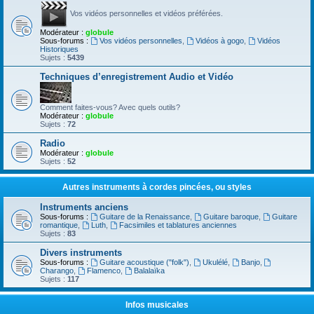
Vos vidéos personnelles et vidéos préférées.
Modérateur :
globule
Sous-forums :
Vos vidéos personnelles
,
Vidéos à gogo
,
Vidéos
Historiques
Sujets :
5439
Techniques d’enregistrement Audio et Vidéo
Comment faites-vous? Avec quels outils?
Modérateur :
globule
Sujets :
72
Radio
Modérateur :
globule
Sujets :
52
Autres instruments à cordes pincées, ou styles
Instruments anciens
Sous-forums :
Guitare de la Renaissance
,
Guitare baroque
,
Guitare
romantique
,
Luth
,
Facsimiles et tablatures anciennes
Sujets :
83
Divers instruments
Sous-forums :
Guitare acoustique ("folk")
,
Ukulélé
,
Banjo
,
Charango
,
Flamenco
,
Balalaïka
Sujets :
117
Infos musicales