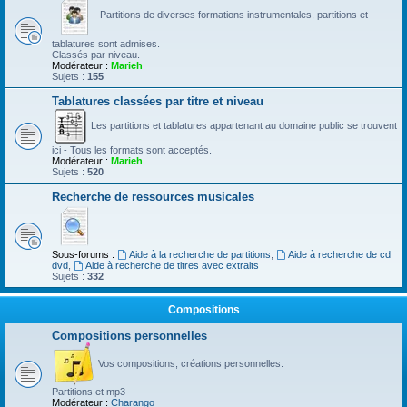
Partitions de diverses formations instrumentales, partitions et
tablatures sont admises.
Classés par niveau.
Modérateur :
Marieh
Sujets :
155
Tablatures classées par titre et niveau
Les partitions et tablatures appartenant au domaine public se trouvent
ici - Tous les formats sont acceptés.
Modérateur :
Marieh
Sujets :
520
Recherche de ressources musicales
Sous-forums :
Aide à la recherche de partitions
,
Aide à recherche de cd
dvd
,
Aide à recherche de titres avec extraits
Sujets :
332
Compositions
Compositions personnelles
Vos compositions, créations personnelles.
Partitions et mp3
Modérateur :
Charango