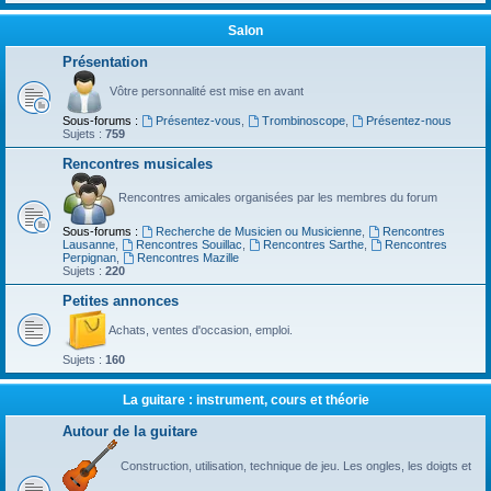
Salon
Présentation
Vôtre personnalité est mise en avant
Sous-forums :
Présentez-vous
,
Trombinoscope
,
Présentez-nous
Sujets :
759
Rencontres musicales
Rencontres amicales organisées par les membres du forum
Sous-forums :
Recherche de Musicien ou Musicienne
,
Rencontres
Lausanne
,
Rencontres Souillac
,
Rencontres Sarthe
,
Rencontres
Perpignan
,
Rencontres Mazille
Sujets :
220
Petites annonces
Achats, ventes d'occasion, emploi.
Sujets :
160
La guitare : instrument, cours et théorie
Autour de la guitare
Construction, utilisation, technique de jeu. Les ongles, les doigts et