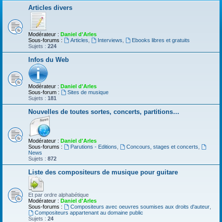
Articles divers
Modérateur :
Daniel d'Arles
Sous-forums :
Articles
,
Interviews
,
Ebooks libres et gratuits
Sujets :
224
Infos du Web
Modérateur :
Daniel d'Arles
Sous-forum :
Sites de musique
Sujets :
181
Nouvelles de toutes sortes, concerts, partitions…
Modérateur :
Daniel d'Arles
Sous-forums :
Parutions - Editions
,
Concours, stages et concerts
,
News
Sujets :
872
Liste des compositeurs de musique pour guitare
Et par ordre alphabétique
Modérateur :
Daniel d'Arles
Sous-forums :
Compositeurs avec oeuvres soumises aux droits d'auteur
,
Compositeurs appartenant au domaine public
Sujets :
24