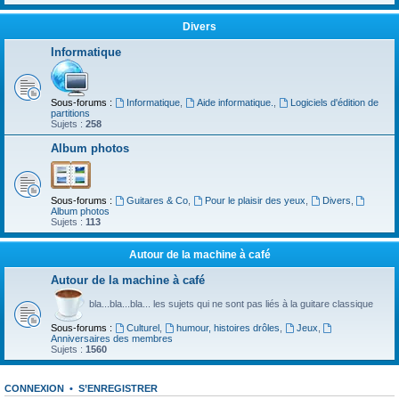
Divers
Informatique
Sous-forums :
Informatique
,
Aide informatique.
,
Logiciels d'édition de
partitions
Sujets :
258
Album photos
Sous-forums :
Guitares & Co
,
Pour le plaisir des yeux
,
Divers
,
Album photos
Sujets :
113
Autour de la machine à café
Autour de la machine à café
bla...bla...bla... les sujets qui ne sont pas liés à la guitare classique
Sous-forums :
Culturel
,
humour, histoires drôles
,
Jeux
,
Anniversaires des membres
Sujets :
1560
CONNEXION
•
S’ENREGISTRER