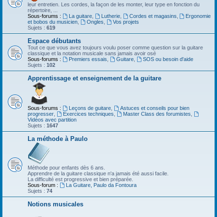
leur entretien. Les cordes, la façon de les monter, leur type en fonction du
répertoire, ...
Sous-forums :
La guitare
,
Lutherie
,
Cordes et magasins
,
Ergonomie
et bobos du musicien
,
Ongles
,
Vos projets
Sujets :
619
Espace débutants
Tout ce que vous avez toujours voulu poser comme question sur la guitare
classique et la notation musicale sans jamais avoir osé
Sous-forums :
Premiers essais
,
Guitare
,
SOS ou besoin d'aide
Sujets :
102
Apprentissage et enseignement de la guitare
Sous-forums :
Leçons de guitare
,
Astuces et conseils pour bien
progresser
,
Exercices techniques
,
Master Class des forumistes
,
Vidéos avec partition
Sujets :
1647
La méthode à Paulo
Méthode pour enfants dès 6 ans.
Apprendre de la guitare classique n'a jamais été aussi facile.
La difficulté est progressive et bien préparée.
Sous-forum :
La Guitare, Paulo da Fontoura
Sujets :
74
Notions musicales