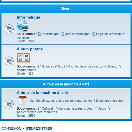
Divers
Informatique
Sous-forums :
Informatique
,
Aide informatique.
,
Logiciels d'édition de
partitions
Sujets :
258
Album photos
Sous-forums :
Guitares & Co
,
Pour le plaisir des yeux
,
Divers
,
Album photos
Sujets :
113
Autour de la machine à café
Autour de la machine à café
bla...bla...bla... les sujets qui ne sont pas liés à la guitare classique
Sous-forums :
Culturel
,
humour, histoires drôles
,
Jeux
,
Anniversaires des membres
Sujets :
1560
CONNEXION
•
S’ENREGISTRER