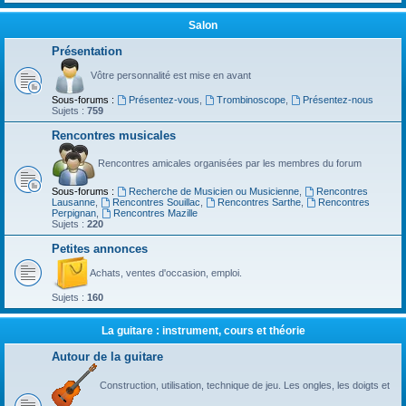
Salon
Présentation
Vôtre personnalité est mise en avant
Sous-forums :
Présentez-vous
,
Trombinoscope
,
Présentez-nous
Sujets :
759
Rencontres musicales
Rencontres amicales organisées par les membres du forum
Sous-forums :
Recherche de Musicien ou Musicienne
,
Rencontres
Lausanne
,
Rencontres Souillac
,
Rencontres Sarthe
,
Rencontres
Perpignan
,
Rencontres Mazille
Sujets :
220
Petites annonces
Achats, ventes d'occasion, emploi.
Sujets :
160
La guitare : instrument, cours et théorie
Autour de la guitare
Construction, utilisation, technique de jeu. Les ongles, les doigts et