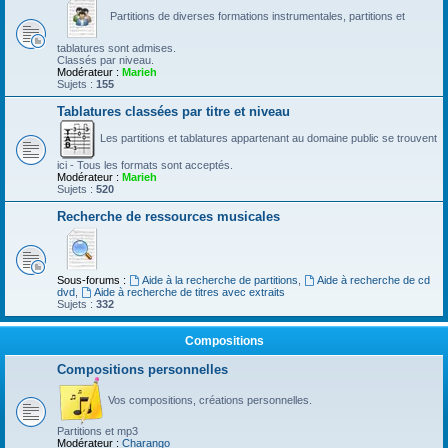
Partitions de diverses formations instrumentales, partitions et
tablatures sont admises.
Classés par niveau.
Modérateur :
Marieh
Sujets :
155
Tablatures classées par titre et niveau
Les partitions et tablatures appartenant au domaine public se trouvent
ici - Tous les formats sont acceptés.
Modérateur :
Marieh
Sujets :
520
Recherche de ressources musicales
Sous-forums :
Aide à la recherche de partitions
,
Aide à recherche de cd
dvd
,
Aide à recherche de titres avec extraits
Sujets :
332
Compositions
Compositions personnelles
Vos compositions, créations personnelles.
Partitions et mp3
Modérateur :
Charango