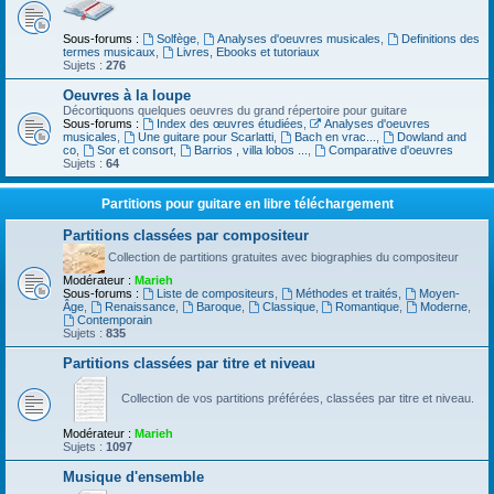
Sous-forums :
Solfège
,
Analyses d'oeuvres musicales
,
Definitions des
termes musicaux
,
Livres, Ebooks et tutoriaux
Sujets :
276
Oeuvres à la loupe
Décortiquons quelques oeuvres du grand répertoire pour guitare
Sous-forums :
Index des œuvres étudiées
,
Analyses d'oeuvres
musicales
,
Une guitare pour Scarlatti
,
Bach en vrac...
,
Dowland and
co
,
Sor et consort
,
Barrios , villa lobos ...
,
Comparative d'oeuvres
Sujets :
64
Partitions pour guitare en libre téléchargement
Partitions classées par compositeur
Collection de partitions gratuites avec biographies du compositeur
Modérateur :
Marieh
Sous-forums :
Liste de compositeurs
,
Méthodes et traités
,
Moyen-
Âge
,
Renaissance
,
Baroque
,
Classique
,
Romantique
,
Moderne
,
Contemporain
Sujets :
835
Partitions classées par titre et niveau
Collection de vos partitions préférées, classées par titre et niveau.
Modérateur :
Marieh
Sujets :
1097
Musique d'ensemble