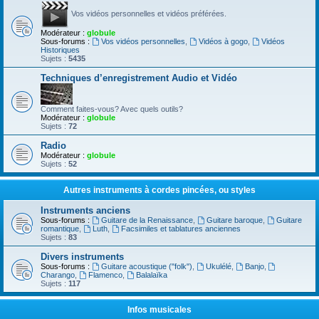
Vos vidéos personnelles et vidéos préférées.
Modérateur :
globule
Sous-forums :
Vos vidéos personnelles
,
Vidéos à gogo
,
Vidéos
Historiques
Sujets :
5435
Techniques d’enregistrement Audio et Vidéo
Comment faites-vous? Avec quels outils?
Modérateur :
globule
Sujets :
72
Radio
Modérateur :
globule
Sujets :
52
Autres instruments à cordes pincées, ou styles
Instruments anciens
Sous-forums :
Guitare de la Renaissance
,
Guitare baroque
,
Guitare
romantique
,
Luth
,
Facsimiles et tablatures anciennes
Sujets :
83
Divers instruments
Sous-forums :
Guitare acoustique ("folk")
,
Ukulélé
,
Banjo
,
Charango
,
Flamenco
,
Balalaïka
Sujets :
117
Infos musicales