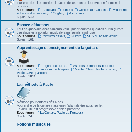
leur entretien. Les cordes, la façon de les monter, leur type en fonction du
répertoire, ...
Sous-forums :
La guitare
,
Lutherie
,
Cordes et magasins
,
Ergonomie
et bobos du musicien
,
Ongles
,
Vos projets
Sujets :
619
Espace débutants
Tout ce que vous avez toujours voulu poser comme question sur la guitare
classique et la notation musicale sans jamais avoir osé
Sous-forums :
Premiers essais
,
Guitare
,
SOS ou besoin d'aide
Sujets :
102
Apprentissage et enseignement de la guitare
Sous-forums :
Leçons de guitare
,
Astuces et conseils pour bien
progresser
,
Exercices techniques
,
Master Class des forumistes
,
Vidéos avec partition
Sujets :
1644
La méthode à Paulo
Méthode pour enfants dès 6 ans.
Apprendre de la guitare classique n'a jamais été aussi facile.
La difficulté est progressive et bien préparée.
Sous-forum :
La Guitare, Paulo da Fontoura
Sujets :
74
Notions musicales