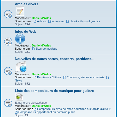
Articles divers
Modérateur :
Daniel d'Arles
Sous-forums :
Articles
,
Interviews
,
Ebooks libres et gratuits
Sujets :
224
Infos du Web
Modérateur :
Daniel d'Arles
Sous-forum :
Sites de musique
Sujets :
181
Nouvelles de toutes sortes, concerts, partitions…
Modérateur :
Daniel d'Arles
Sous-forums :
Parutions - Editions
,
Concours, stages et concerts
,
News
Sujets :
872
Liste des compositeurs de musique pour guitare
Et par ordre alphabétique
Modérateur :
Daniel d'Arles
Sous-forums :
Compositeurs avec oeuvres soumises aux droits d'auteur
,
Compositeurs appartenant au domaine public
Sujets :
24