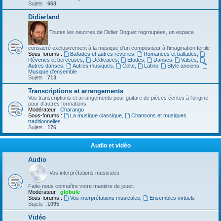
Sujets :
663
Didierland
Toutes les oeuvres de Didier Doguet regroupées, un espace
consacré exclusivement à la musique d'un compositeur à l'imagination fertile
Sous-forums :
Ballades et autres réveries
,
Romances et ballades
,
Rêveries et berceuses
,
Dédicaces
,
Etudes
,
Danses
,
Valses
,
Autres danses
,
Autres musiques
,
Celte
,
Latino
,
Style anciens
,
Musique d’ensemble
Sujets :
713
Transcriptions et arrangements
Vos transcriptions et arrangements pour guitare de pièces écrites à l'origine
pour d'autres formations
Modérateur :
Charango
Sous-forums :
La musique classique
,
Chansons et musiques
traditionnelles
Sujets :
176
Audio et vidéo
Audio
Vos interprétations musicales
Faite-nous connaître votre manière de jouer.
Modérateur :
globule
Sous-forums :
Vos interprétations musicales
,
Ensembles virtuels
Sujets :
1095
Vidéo