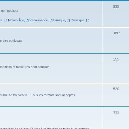
t
S
835
du compositeur
s
u
és
,
Moyen-Âge
,
Renaissance
,
Baroque
,
Classique
,
j
e
S
1097
t
u
 titre et niveau.
s
j
e
S
155
t
u
artitions et tablatures sont admises.
s
j
e
S
520
t
ublic se trouvent ici - Tous les formats sont acceptés.
u
s
j
e
S
332
t
u
s
j
 recherche de cd dvd
,
Aide à recherche de titres avec extraits