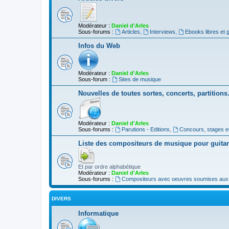
Modérateur :
Daniel d'Arles
Sous-forums :
Articles
,
Interviews
,
Ebooks libres et g
Infos du Web
Modérateur :
Daniel d'Arles
Sous-forum :
Sites de musique
Nouvelles de toutes sortes, concerts, partition
Modérateur :
Daniel d'Arles
Sous-forums :
Parutions - Editions
,
Concours, stages e
Liste des compositeurs de musique pour guita
Et par ordre alphabétique
Modérateur :
Daniel d'Arles
Sous-forums :
Compositeurs avec oeuvres soumises aux d
DIVERS
Informatique