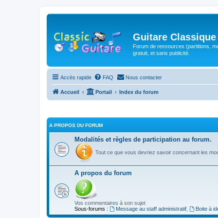
Guitare Classique
Forum de ressources (partitions, mu
gratuit, et sans publicité.
Accès rapide
FAQ
Nous contacter
Accueil
Portail
Index du forum
A PROPOS DU FORUM
Modalités et règles de participation au forum.
Tout ce que vous devriez savoir concernant les moda
A propos du forum
Vos commentaires à son sujet
Sous-forums :
Message au staff administratif
,
Boite à i