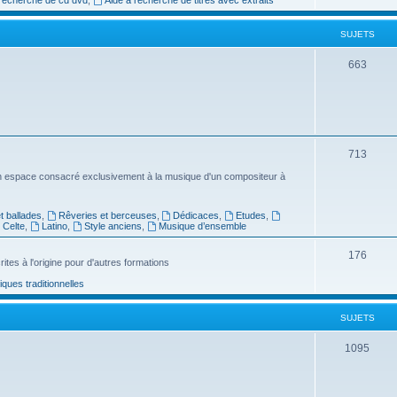
e
SUJETS
t
s
S
663
u
j
e
S
713
t
u
n espace consacré exclusivement à la musique d'un compositeur à
s
j
 ballades
,
Rêveries et berceuses
,
Dédicaces
,
Etudes
,
e
Celte
,
Latino
,
Style anciens
,
Musique d’ensemble
t
S
176
ites à l'origine pour d'autres formations
s
u
ues traditionnelles
j
SUJETS
e
t
S
1095
s
u
j