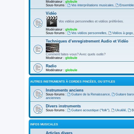
Modérateur :
globule
Sous-forums :
Vos interprétations musicales
,
Ensembles
Vidéo
Vos vidéos personnelles et vidéos préférées.
Modérateur :
globule
Sous-forums :
Vos vidéos personnelles
,
Vidéos à gogo
Techniques d’enregistrement Audio et Vidéo
Comment faites-vous? Avec quels outils?
Modérateur :
globule
Radio
Modérateur :
globule
AUTRES INSTRUMENTS À CORDES PINCÉES, OU STYLES
Instruments anciens
Sous-forums :
Guitare de la Renaissance
,
Guitare bar
anciennes
Divers instruments
Sous-forums :
Guitare acoustique ("folk")
,
Ukulélé
,
B
INFOS MUSICALES
Articles divers