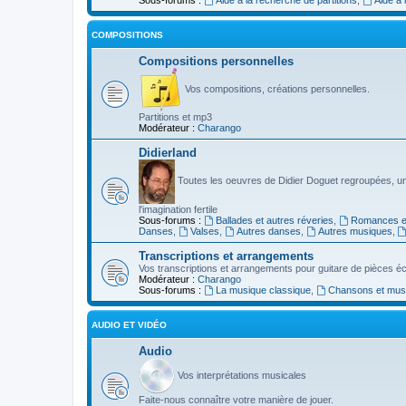
COMPOSITIONS
Compositions personnelles
Vos compositions, créations personnelles.
Partitions et mp3
Modérateur :
Charango
Didierland
Toutes les oeuvres de Didier Doguet regroupées, u
l'imagination fertile
Sous-forums :
Ballades et autres réveries
,
Romances et
Danses
,
Valses
,
Autres danses
,
Autres musiques
,
Transcriptions et arrangements
Vos transcriptions et arrangements pour guitare de pièces écr
Modérateur :
Charango
Sous-forums :
La musique classique
,
Chansons et musiq
AUDIO ET VIDÉO
Audio
Vos interprétations musicales
Faite-nous connaître votre manière de jouer.