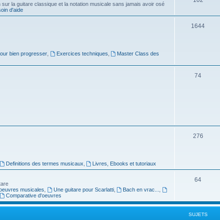
ur la guitare classique et la notation musicale sans jamais avoir osé
in d'aide
u
s
j
S
1644
e
u
t
j
pour bien progresser
,
Exercices techniques
,
Master Class des
s
e
S
74
t
u
s
j
e
t
S
276
s
u
j
Definitions des termes musicaux
,
Livres, Ebooks et tutoriaux
e
S
64
tare
t
oeuvres musicales
,
Une guitare pour Scarlatti
,
Bach en vrac...
,
u
Comparative d'oeuvres
s
j
SUJETS
e