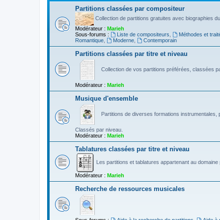
Partitions classées par compositeur
Collection de partitions gratuites avec biographies 
Modérateur :
Marieh
Sous-forums :
Liste de compositeurs
,
Méthodes et trait
Romantique
,
Moderne
,
Contemporain
Partitions classées par titre et niveau
Collection de vos partitions préférées, classées par
Modérateur :
Marieh
Musique d'ensemble
Partitions de diverses formations instrumentales, p
Classés par niveau.
Modérateur :
Marieh
Tablatures classées par titre et niveau
Les partitions et tablatures appartenant au domaine p
Modérateur :
Marieh
Recherche de ressources musicales
Sous-forums :
Aide à la recherche de partitions
,
Aide à