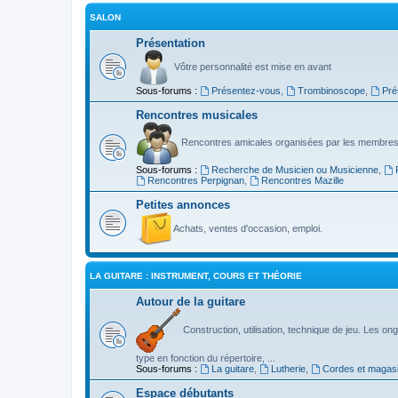
SALON
Présentation
Vôtre personnalité est mise en avant
Sous-forums :
Présentez-vous
,
Trombinoscope
,
Pré
Rencontres musicales
Rencontres amicales organisées par les membres
Sous-forums :
Recherche de Musicien ou Musicienne
,
Rencontres Perpignan
,
Rencontres Mazille
Petites annonces
Achats, ventes d'occasion, emploi.
LA GUITARE : INSTRUMENT, COURS ET THÉORIE
Autour de la guitare
Construction, utilisation, technique de jeu. Les ongl
type en fonction du répertoire, ...
Sous-forums :
La guitare
,
Lutherie
,
Cordes et magas
Espace débutants