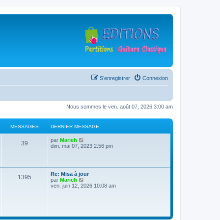
S’enregistrer
Connexion
Nous sommes le ven. août 07, 2026 3:00 am
MESSAGES
DERNIER MESSAGE
D
V
par
Marieh
M
39
e
o
dim. mai 07, 2023 2:56 pm
r
i
e
n
r
i
l
s
e
e
D
Re: Misa à jour
r
d
M
1395
e
V
par
Marieh
s
m
e
r
o
ven. juin 12, 2026 10:08 am
e
r
e
n
i
s
n
a
i
r
s
i
s
e
l
a
e
g
r
e
g
r
s
m
d
e
m
e