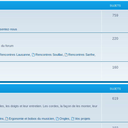
t
SUJETS
s
S
759
u
sentez-nous
j
e
S
220
t
u
 du forum
s
j
Rencontres Lausanne
,
Rencontres Souillac
,
Rencontres Sarthe
,
e
S
160
t
u
s
j
SUJETS
e
t
S
619
s
u
es, les doigts et leur entretien. Les cordes, la façon de les monter, leur
j
ins
,
Ergonomie et bobos du musicien
,
Ongles
,
Vos projets
e
S
102
t