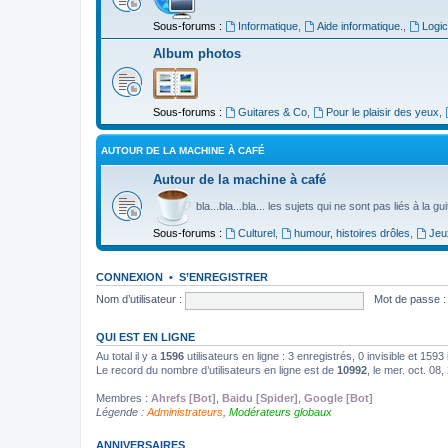
Sous-forums :
Informatique
,
Aide informatique.
,
Logic
Album photos
Sous-forums :
Guitares & Co
,
Pour le plaisir des yeux
,
AUTOUR DE LA MACHINE À CAFÉ
Autour de la machine à café
bla...bla...bla... les sujets qui ne sont pas liés à la g
Sous-forums :
Culturel
,
humour, histoires drôles
,
Jeu
CONNEXION
•
S’ENREGISTRER
Nom d’utilisateur :
Mot de passe :
QUI EST EN LIGNE
Au total il y a
1596
utilisateurs en ligne : 3 enregistrés, 0 invisible et 159
Le record du nombre d’utilisateurs en ligne est de
10992
, le mer. oct. 08
Membres :
Ahrefs [Bot]
,
Baidu [Spider]
,
Google [Bot]
Légende :
Administrateurs
,
Modérateurs globaux
ANNIVERSAIRES