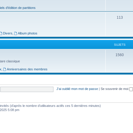
j
iels d'édition de partitions
e
S
113
t
u
s
j
Divers
,
Album photos
e
SUJETS
t
S
1560
s
uitare classique
u
x
,
Anniversaires des membres
j
e
t
J’ai oublié mon mot de passe
|
Se souvenir de moi
s
3 invités (d’après le nombre d’utilisateurs actifs ces 5 dernières minutes)
, 2025 5:08 pm