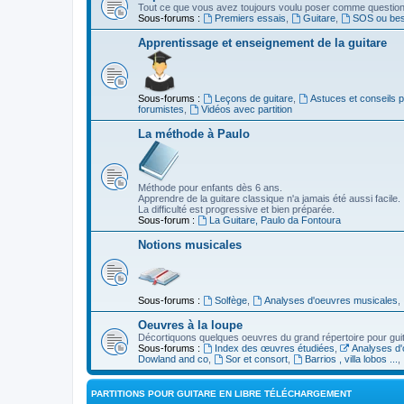
Tout ce que vous avez toujours voulu poser comme question s
Sous-forums :
Premiers essais
,
Guitare
,
SOS ou beso
Apprentissage et enseignement de la guitare
Sous-forums :
Leçons de guitare
,
Astuces et conseils 
forumistes
,
Vidéos avec partition
La méthode à Paulo
Méthode pour enfants dès 6 ans.
Apprendre de la guitare classique n'a jamais été aussi facile.
La difficulté est progressive et bien préparée.
Sous-forum :
La Guitare, Paulo da Fontoura
Notions musicales
Sous-forums :
Solfège
,
Analyses d'oeuvres musicales
,
Oeuvres à la loupe
Décortiquons quelques oeuvres du grand répertoire pour gui
Sous-forums :
Index des œuvres étudiées
,
Analyses d'
Dowland and co
,
Sor et consort
,
Barrios , villa lobos ...
,
PARTITIONS POUR GUITARE EN LIBRE TÉLÉCHARGEMENT