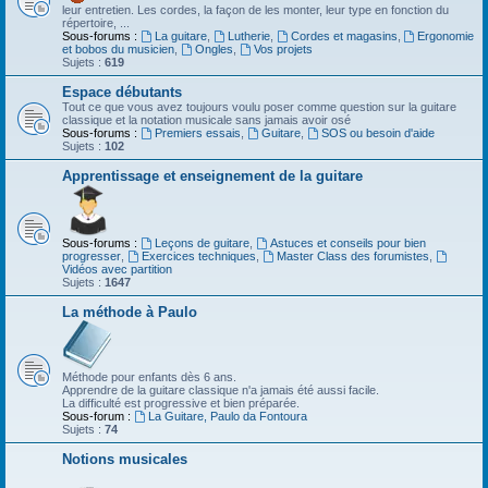
leur entretien. Les cordes, la façon de les monter, leur type en fonction du
répertoire, ...
Sous-forums :
La guitare
,
Lutherie
,
Cordes et magasins
,
Ergonomie
et bobos du musicien
,
Ongles
,
Vos projets
Sujets :
619
Espace débutants
Tout ce que vous avez toujours voulu poser comme question sur la guitare
classique et la notation musicale sans jamais avoir osé
Sous-forums :
Premiers essais
,
Guitare
,
SOS ou besoin d'aide
Sujets :
102
Apprentissage et enseignement de la guitare
Sous-forums :
Leçons de guitare
,
Astuces et conseils pour bien
progresser
,
Exercices techniques
,
Master Class des forumistes
,
Vidéos avec partition
Sujets :
1647
La méthode à Paulo
Méthode pour enfants dès 6 ans.
Apprendre de la guitare classique n'a jamais été aussi facile.
La difficulté est progressive et bien préparée.
Sous-forum :
La Guitare, Paulo da Fontoura
Sujets :
74
Notions musicales