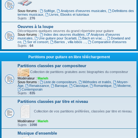
Sous-forums :
Solfège
,
Analyses d'oeuvres musicales
,
Definitions des
termes musicaux
,
Livres, Ebooks et tutoriaux
Sujets :
276
Oeuvres à la loupe
Décortiquons quelques oeuvres du grand répertoire pour guitare
Sous-forums :
Index des œuvres étudiées
,
Analyses d'oeuvres
musicales
,
Une guitare pour Scarlatti
,
Bach en vrac...
,
Dowland and
co
,
Sor et consort
,
Barrios , villa lobos ...
,
Comparative d'oeuvres
Sujets :
64
Partitions pour guitare en libre téléchargement
Partitions classées par compositeur
Collection de partitions gratuites avec biographies du compositeur
Modérateur :
Marieh
Sous-forums :
Liste de compositeurs
,
Méthodes et traités
,
Moyen-
Âge
,
Renaissance
,
Baroque
,
Classique
,
Romantique
,
Moderne
,
Contemporain
Sujets :
835
Partitions classées par titre et niveau
Collection de vos partitions préférées, classées par titre et niveau.
Modérateur :
Marieh
Sujets :
1098
Musique d'ensemble