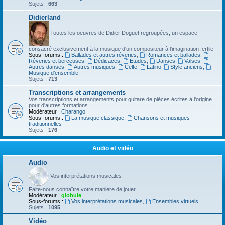
Sujets :
663
Didierland
Toutes les oeuvres de Didier Doguet regroupées, un espace
consacré exclusivement à la musique d'un compositeur à l'imagination fertile
Sous-forums :
Ballades et autres réveries
,
Romances et ballades
,
Rêveries et berceuses
,
Dédicaces
,
Etudes
,
Danses
,
Valses
,
Autres danses
,
Autres musiques
,
Celte
,
Latino
,
Style anciens
,
Musique d’ensemble
Sujets :
713
Transcriptions et arrangements
Vos transcriptions et arrangements pour guitare de pièces écrites à l'origine
pour d'autres formations
Modérateur :
Charango
Sous-forums :
La musique classique
,
Chansons et musiques
traditionnelles
Sujets :
176
Audio et vidéo
Audio
Vos interprétations musicales
Faite-nous connaître votre manière de jouer.
Modérateur :
globule
Sous-forums :
Vos interprétations musicales
,
Ensembles virtuels
Sujets :
1095
Vidéo