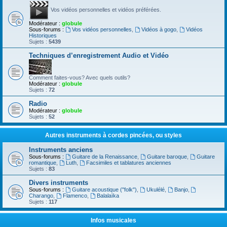
Vos vidéos personnelles et vidéos préférées.
Modérateur :
globule
Sous-forums :
Vos vidéos personnelles
,
Vidéos à gogo
,
Vidéos
Historiques
Sujets :
5439
Techniques d’enregistrement Audio et Vidéo
Comment faites-vous? Avec quels outils?
Modérateur :
globule
Sujets :
72
Radio
Modérateur :
globule
Sujets :
52
Autres instruments à cordes pincées, ou styles
Instruments anciens
Sous-forums :
Guitare de la Renaissance
,
Guitare baroque
,
Guitare
romantique
,
Luth
,
Facsimiles et tablatures anciennes
Sujets :
83
Divers instruments
Sous-forums :
Guitare acoustique ("folk")
,
Ukulélé
,
Banjo
,
Charango
,
Flamenco
,
Balalaïka
Sujets :
117
Infos musicales