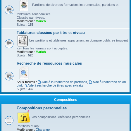
Partitions de diverses formations instrumentales, partitions et
tablatures sont admises.
Classés par niveau.
Modérateur :
Marieh
Sujets :
155
Tablatures classées par titre et niveau
Les partitions et tablatures appartenant au domaine public se trouvent
ici - Tous les formats sont acceptés.
Modérateur :
Marieh
Sujets :
520
Recherche de ressources musicales
Sous-forums :
Aide à la recherche de partitions
,
Aide à recherche de cd
dvd
,
Aide à recherche de titres avec extraits
Sujets :
332
Compositions
Compositions personnelles
Vos compositions, créations personnelles.
Partitions et mp3
Modérateur :
Charango