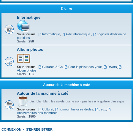
Divers
Informatique
Sous-forums :
Informatique
,
Aide informatique.
,
Logiciels d'édition de
partitions
Sujets :
258
Album photos
Sous-forums :
Guitares & Co
,
Pour le plaisir des yeux
,
Divers
,
Album photos
Sujets :
113
Autour de la machine à café
Autour de la machine à café
bla...bla...bla... les sujets qui ne sont pas liés à la guitare classique
Sous-forums :
Culturel
,
humour, histoires drôles
,
Jeux
,
Anniversaires des membres
Sujets :
1560
CONNEXION
•
S’ENREGISTRER