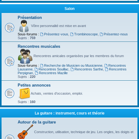
Salon
Présentation
Vôtre personnalité est mise en avant
Sous-forums :
Présentez-vous
,
Trombinoscope
,
Présentez-nous
Sujets :
759
Rencontres musicales
Rencontres amicales organisées par les membres du forum
Sous-forums :
Recherche de Musicien ou Musicienne
,
Rencontres
Lausanne
,
Rencontres Souillac
,
Rencontres Sarthe
,
Rencontres
Perpignan
,
Rencontres Mazille
Sujets :
220
Petites annonces
Achats, ventes d'occasion, emploi.
Sujets :
160
La guitare : instrument, cours et théorie
Autour de la guitare
Construction, utilisation, technique de jeu. Les ongles, les doigts et