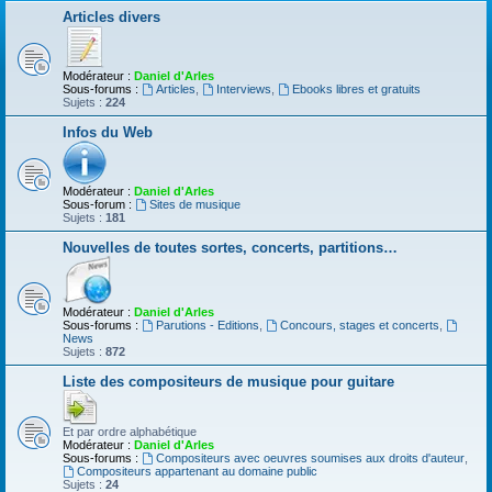
Articles divers
Modérateur :
Daniel d'Arles
Sous-forums :
Articles
,
Interviews
,
Ebooks libres et gratuits
Sujets :
224
Infos du Web
Modérateur :
Daniel d'Arles
Sous-forum :
Sites de musique
Sujets :
181
Nouvelles de toutes sortes, concerts, partitions…
Modérateur :
Daniel d'Arles
Sous-forums :
Parutions - Editions
,
Concours, stages et concerts
,
News
Sujets :
872
Liste des compositeurs de musique pour guitare
Et par ordre alphabétique
Modérateur :
Daniel d'Arles
Sous-forums :
Compositeurs avec oeuvres soumises aux droits d'auteur
,
Compositeurs appartenant au domaine public
Sujets :
24