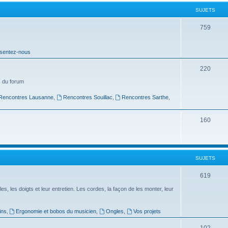
t
SUJETS
s
S
759
u
sentez-nous
j
e
S
220
t
u
 du forum
s
j
Rencontres Lausanne
,
Rencontres Souillac
,
Rencontres Sarthe
,
e
S
160
t
u
s
j
SUJETS
e
t
S
619
s
u
es, les doigts et leur entretien. Les cordes, la façon de les monter, leur
j
ins
,
Ergonomie et bobos du musicien
,
Ongles
,
Vos projets
e
S
102
t