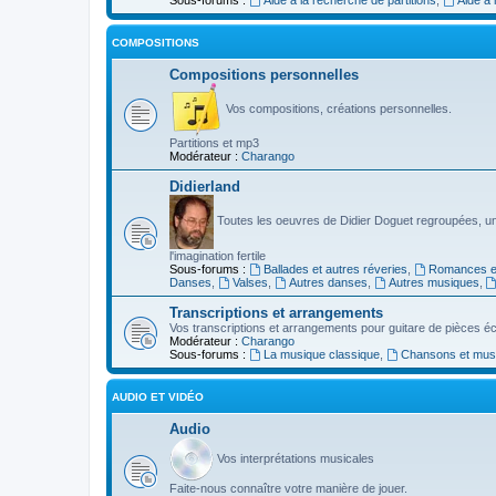
COMPOSITIONS
Compositions personnelles
Vos compositions, créations personnelles.
Partitions et mp3
Modérateur :
Charango
Didierland
Toutes les oeuvres de Didier Doguet regroupées, u
l'imagination fertile
Sous-forums :
Ballades et autres réveries
,
Romances et
Danses
,
Valses
,
Autres danses
,
Autres musiques
,
Transcriptions et arrangements
Vos transcriptions et arrangements pour guitare de pièces écr
Modérateur :
Charango
Sous-forums :
La musique classique
,
Chansons et musiq
AUDIO ET VIDÉO
Audio
Vos interprétations musicales
Faite-nous connaître votre manière de jouer.