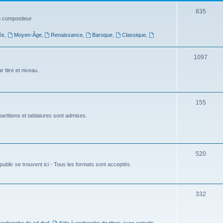
t
S
835
du compositeur
s
u
és
,
Moyen-Âge
,
Renaissance
,
Baroque
,
Classique
,
j
e
S
1097
t
u
 titre et niveau.
s
j
e
S
155
t
u
artitions et tablatures sont admises.
s
j
e
S
520
t
ublic se trouvent ici - Tous les formats sont acceptés.
u
s
j
e
S
332
t
u
s
j
 recherche de cd dvd
,
Aide à recherche de titres avec extraits