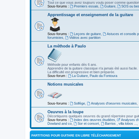
Tout ce que vous avez toujours voulu poser comme question s
Sous-forums :
Premiers essais
,
Guitare
,
SOS ou beso
Apprentissage et enseignement de la guitare
Sous-forums :
Leçons de guitare
,
Astuces et conseils 
forumistes
,
Vidéos avec partition
La méthode à Paulo
Méthode pour enfants dès 6 ans.
Apprendre de la guitare classique n'a jamais été aussi facile.
La difficulté est progressive et bien préparée.
Sous-forum :
La Guitare, Paulo da Fontoura
Notions musicales
Sous-forums :
Solfège
,
Analyses d'oeuvres musicales
,
Oeuvres à la loupe
Décortiquons quelques oeuvres du grand répertoire pour gui
Sous-forums :
Index des œuvres étudiées
,
Analyses d'
Dowland and co
,
Sor et consort
,
Barrios , villa lobos ...
,
PARTITIONS POUR GUITARE EN LIBRE TÉLÉCHARGEMENT