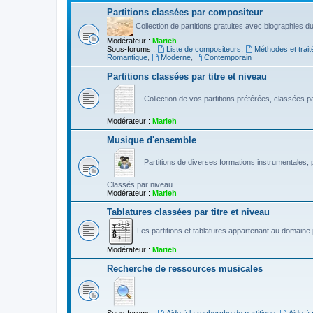
Partitions classées par compositeur
Collection de partitions gratuites avec biographies 
Modérateur :
Marieh
Sous-forums :
Liste de compositeurs
,
Méthodes et trait
Romantique
,
Moderne
,
Contemporain
Partitions classées par titre et niveau
Collection de vos partitions préférées, classées par
Modérateur :
Marieh
Musique d'ensemble
Partitions de diverses formations instrumentales, p
Classés par niveau.
Modérateur :
Marieh
Tablatures classées par titre et niveau
Les partitions et tablatures appartenant au domaine p
Modérateur :
Marieh
Recherche de ressources musicales
Sous-forums :
Aide à la recherche de partitions
,
Aide à