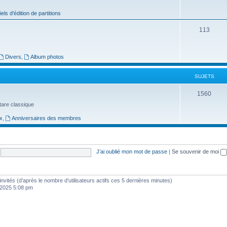
j
iels d'édition de partitions
e
S
113
t
u
s
j
Divers
,
Album photos
e
SUJETS
t
S
1560
s
uitare classique
u
x
,
Anniversaires des membres
j
e
t
J’ai oublié mon mot de passe
|
Se souvenir de moi
s
7 invités (d’après le nombre d’utilisateurs actifs ces 5 dernières minutes)
, 2025 5:08 pm