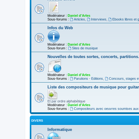
Modérateur :
Daniel d'Arles
Sous-forums :
Articles
,
Interviews
,
Ebooks libres et g
Infos du Web
Modérateur :
Daniel d'Arles
Sous-forum :
Sites de musique
Nouvelles de toutes sortes, concerts, partition
Modérateur :
Daniel d'Arles
Sous-forums :
Parutions - Editions
,
Concours, stages e
Liste des compositeurs de musique pour guita
Et par ordre alphabétique
Modérateur :
Daniel d'Arles
Sous-forums :
Compositeurs avec oeuvres soumises aux d
DIVERS
Informatique