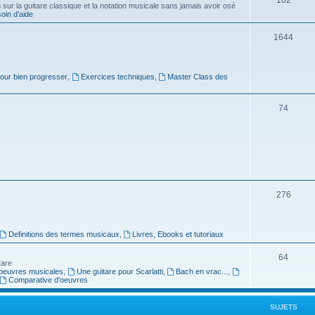
ur la guitare classique et la notation musicale sans jamais avoir osé
in d'aide
u
s
j
S
1644
e
u
t
j
pour bien progresser
,
Exercices techniques
,
Master Class des
s
e
S
74
t
u
s
j
e
t
S
276
s
u
j
Definitions des termes musicaux
,
Livres, Ebooks et tutoriaux
e
S
64
tare
t
oeuvres musicales
,
Une guitare pour Scarlatti
,
Bach en vrac...
,
u
Comparative d'oeuvres
s
j
SUJETS
e