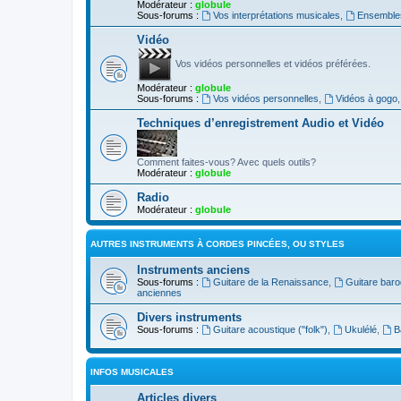
Modérateur :
globule
Sous-forums :
Vos interprétations musicales
,
Ensembles
Vidéo
Vos vidéos personnelles et vidéos préférées.
Modérateur :
globule
Sous-forums :
Vos vidéos personnelles
,
Vidéos à gogo
Techniques d’enregistrement Audio et Vidéo
Comment faites-vous? Avec quels outils?
Modérateur :
globule
Radio
Modérateur :
globule
AUTRES INSTRUMENTS À CORDES PINCÉES, OU STYLES
Instruments anciens
Sous-forums :
Guitare de la Renaissance
,
Guitare bar
anciennes
Divers instruments
Sous-forums :
Guitare acoustique ("folk")
,
Ukulélé
,
B
INFOS MUSICALES
Articles divers