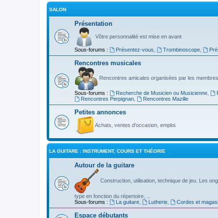
SALON
Présentation
Vôtre personnalité est mise en avant
Sous-forums :
Présentez-vous
,
Trombinoscope
,
Pré
Rencontres musicales
Rencontres amicales organisées par les membres
Sous-forums :
Recherche de Musicien ou Musicienne
,
Rencontres Perpignan
,
Rencontres Mazille
Petites annonces
Achats, ventes d'occasion, emploi.
LA GUITARE : INSTRUMENT, COURS ET THÉORIE
Autour de la guitare
Construction, utilisation, technique de jeu. Les ongl
type en fonction du répertoire, ...
Sous-forums :
La guitare
,
Lutherie
,
Cordes et magas
Espace débutants