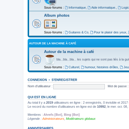
Sous-forums :
Informatique
,
Aide informatique.
,
Logic
Album photos
Sous-forums :
Guitares & Co
,
Pour le plaisir des yeux
,
AUTOUR DE LA MACHINE À CAFÉ
Autour de la machine à café
bla...bla...bla... les sujets qui ne sont pas liés à la g
Sous-forums :
Culturel
,
humour, histoires drôles
,
Jeu
CONNEXION
•
S’ENREGISTRER
Nom d’utilisateur :
Mot de passe :
QUI EST EN LIGNE
Au total il y a
2019
utilisateurs en ligne : 2 enregistrés, 0 invisible et 201
Le record du nombre d’utilisateurs en ligne est de
10992
, le mer. oct. 08
Membres :
Ahrefs [Bot]
,
Bing [Bot]
Légende :
Administrateurs
,
Modérateurs globaux
ANNIVERSAIRES