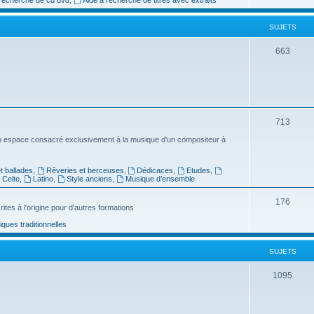
e
SUJETS
t
s
S
663
u
j
e
S
713
t
u
n espace consacré exclusivement à la musique d'un compositeur à
s
j
 ballades
,
Rêveries et berceuses
,
Dédicaces
,
Etudes
,
e
Celte
,
Latino
,
Style anciens
,
Musique d’ensemble
t
S
176
ites à l'origine pour d'autres formations
s
u
ues traditionnelles
j
SUJETS
e
t
S
1095
s
u
j