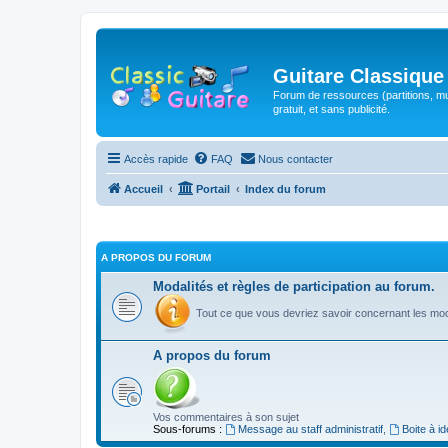
Guitare Classique
Forum de ressources (partitions, mu
gratuit, et sans publicité.
Accès rapide
FAQ
Nous contacter
Accueil
Portail
Index du forum
A PROPOS DU FORUM
Modalités et règles de participation au forum.
Tout ce que vous devriez savoir concernant les moda
A propos du forum
Vos commentaires à son sujet
Sous-forums :
Message au staff administratif
,
Boite à i