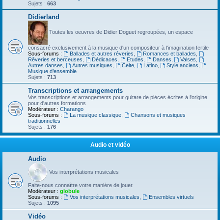
Sujets :
663
Didierland
Toutes les oeuvres de Didier Doguet regroupées, un espace
consacré exclusivement à la musique d'un compositeur à l'imagination fertile
Sous-forums :
Ballades et autres réveries
,
Romances et ballades
,
Rêveries et berceuses
,
Dédicaces
,
Etudes
,
Danses
,
Valses
,
Autres danses
,
Autres musiques
,
Celte
,
Latino
,
Style anciens
,
Musique d’ensemble
Sujets :
713
Transcriptions et arrangements
Vos transcriptions et arrangements pour guitare de pièces écrites à l'origine
pour d'autres formations
Modérateur :
Charango
Sous-forums :
La musique classique
,
Chansons et musiques
traditionnelles
Sujets :
176
Audio et vidéo
Audio
Vos interprétations musicales
Faite-nous connaître votre manière de jouer.
Modérateur :
globule
Sous-forums :
Vos interprétations musicales
,
Ensembles virtuels
Sujets :
1095
Vidéo