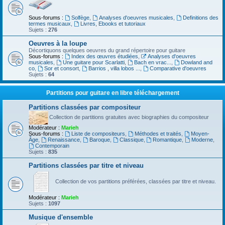
Sous-forums :
Solfège
,
Analyses d'oeuvres musicales
,
Definitions des
termes musicaux
,
Livres, Ebooks et tutoriaux
Sujets :
276
Oeuvres à la loupe
Décortiquons quelques oeuvres du grand répertoire pour guitare
Sous-forums :
Index des œuvres étudiées
,
Analyses d'oeuvres
musicales
,
Une guitare pour Scarlatti
,
Bach en vrac...
,
Dowland and
co
,
Sor et consort
,
Barrios , villa lobos ...
,
Comparative d'oeuvres
Sujets :
64
Partitions pour guitare en libre téléchargement
Partitions classées par compositeur
Collection de partitions gratuites avec biographies du compositeur
Modérateur :
Marieh
Sous-forums :
Liste de compositeurs
,
Méthodes et traités
,
Moyen-
Âge
,
Renaissance
,
Baroque
,
Classique
,
Romantique
,
Moderne
,
Contemporain
Sujets :
835
Partitions classées par titre et niveau
Collection de vos partitions préférées, classées par titre et niveau.
Modérateur :
Marieh
Sujets :
1097
Musique d'ensemble