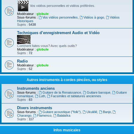
Vos vidéos personnelles et vidéos préférées.
Modérateur :
globule
Sous-forums :
Vos vidéos personnelles
,
Vidéos à gogo
,
Vidéos
Historiques
Sujets :
5438
Techniques d’enregistrement Audio et Vidéo
Comment faites-vous? Avec quels outils?
Modérateur :
globule
Sujets :
72
Radio
Modérateur :
globule
Sujets :
52
Autres instruments à cordes pincées, ou styles
Instruments anciens
Sous-forums :
Guitare de la Renaissance
,
Guitare baroque
,
Guitare
romantique
,
Luth
,
Facsimiles et tablatures anciennes
Sujets :
83
Divers instruments
Sous-forums :
Guitare acoustique ("folk")
,
Ukulélé
,
Banjo
,
Charango
,
Flamenco
,
Balalaïka
Sujets :
117
Infos musicales