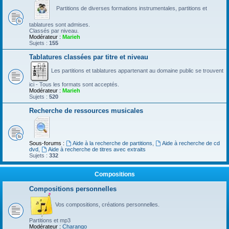
Partitions de diverses formations instrumentales, partitions et
tablatures sont admises.
Classés par niveau.
Modérateur :
Marieh
Sujets :
155
Tablatures classées par titre et niveau
Les partitions et tablatures appartenant au domaine public se trouvent
ici - Tous les formats sont acceptés.
Modérateur :
Marieh
Sujets :
520
Recherche de ressources musicales
Sous-forums :
Aide à la recherche de partitions
,
Aide à recherche de cd
dvd
,
Aide à recherche de titres avec extraits
Sujets :
332
Compositions
Compositions personnelles
Vos compositions, créations personnelles.
Partitions et mp3
Modérateur :
Charango