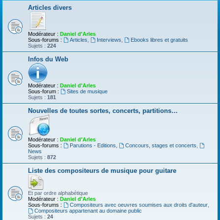
Articles divers
Modérateur :
Daniel d'Arles
Sous-forums :
Articles
,
Interviews
,
Ebooks libres et gratuits
Sujets :
224
Infos du Web
Modérateur :
Daniel d'Arles
Sous-forum :
Sites de musique
Sujets :
181
Nouvelles de toutes sortes, concerts, partitions…
Modérateur :
Daniel d'Arles
Sous-forums :
Parutions - Editions
,
Concours, stages et concerts
,
News
Sujets :
872
Liste des compositeurs de musique pour guitare
Et par ordre alphabétique
Modérateur :
Daniel d'Arles
Sous-forums :
Compositeurs avec oeuvres soumises aux droits d'auteur
,
Compositeurs appartenant au domaine public
Sujets :
24