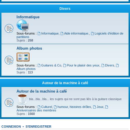
Divers
Informatique
Sous-forums :
Informatique
,
Aide informatique.
,
Logiciels d'édition de
partitions
Sujets :
258
Album photos
Sous-forums :
Guitares & Co
,
Pour le plaisir des yeux
,
Divers
,
Album photos
Sujets :
113
Autour de la machine à café
Autour de la machine à café
bla...bla...bla... les sujets qui ne sont pas liés à la guitare classique
Sous-forums :
Culturel
,
humour, histoires drôles
,
Jeux
,
Anniversaires des membres
Sujets :
1560
CONNEXION
•
S’ENREGISTRER