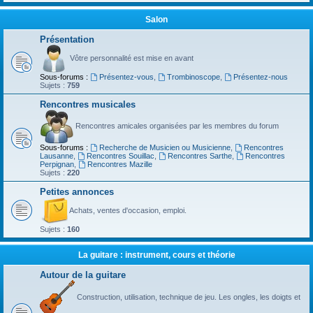
Salon
Présentation
Vôtre personnalité est mise en avant
Sous-forums :
Présentez-vous
,
Trombinoscope
,
Présentez-nous
Sujets :
759
Rencontres musicales
Rencontres amicales organisées par les membres du forum
Sous-forums :
Recherche de Musicien ou Musicienne
,
Rencontres
Lausanne
,
Rencontres Souillac
,
Rencontres Sarthe
,
Rencontres
Perpignan
,
Rencontres Mazille
Sujets :
220
Petites annonces
Achats, ventes d'occasion, emploi.
Sujets :
160
La guitare : instrument, cours et théorie
Autour de la guitare
Construction, utilisation, technique de jeu. Les ongles, les doigts et