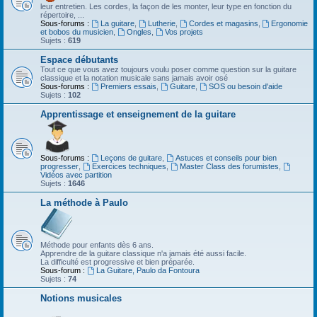
leur entretien. Les cordes, la façon de les monter, leur type en fonction du
répertoire, ...
Sous-forums :
La guitare
,
Lutherie
,
Cordes et magasins
,
Ergonomie
et bobos du musicien
,
Ongles
,
Vos projets
Sujets :
619
Espace débutants
Tout ce que vous avez toujours voulu poser comme question sur la guitare
classique et la notation musicale sans jamais avoir osé
Sous-forums :
Premiers essais
,
Guitare
,
SOS ou besoin d'aide
Sujets :
102
Apprentissage et enseignement de la guitare
Sous-forums :
Leçons de guitare
,
Astuces et conseils pour bien
progresser
,
Exercices techniques
,
Master Class des forumistes
,
Vidéos avec partition
Sujets :
1646
La méthode à Paulo
Méthode pour enfants dès 6 ans.
Apprendre de la guitare classique n'a jamais été aussi facile.
La difficulté est progressive et bien préparée.
Sous-forum :
La Guitare, Paulo da Fontoura
Sujets :
74
Notions musicales