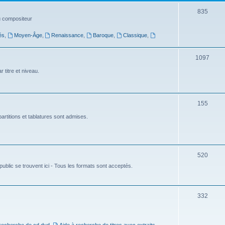
t
S
835
du compositeur
s
u
és
,
Moyen-Âge
,
Renaissance
,
Baroque
,
Classique
,
j
e
S
1097
t
u
 titre et niveau.
s
j
e
S
155
t
u
artitions et tablatures sont admises.
s
j
e
S
520
t
ublic se trouvent ici - Tous les formats sont acceptés.
u
s
j
e
S
332
t
u
s
j
 recherche de cd dvd
,
Aide à recherche de titres avec extraits