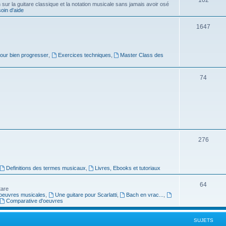
ur la guitare classique et la notation musicale sans jamais avoir osé
in d'aide
u
s
j
S
1647
e
u
t
j
pour bien progresser
,
Exercices techniques
,
Master Class des
s
e
S
74
t
u
s
j
e
t
S
276
s
u
j
Definitions des termes musicaux
,
Livres, Ebooks et tutoriaux
e
S
64
tare
t
oeuvres musicales
,
Une guitare pour Scarlatti
,
Bach en vrac...
,
u
Comparative d'oeuvres
s
j
SUJETS
e