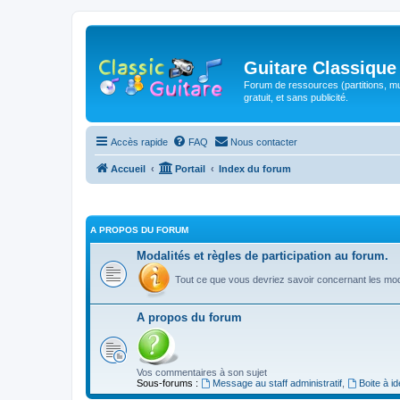
Guitare Classique
Forum de ressources (partitions, mu
gratuit, et sans publicité.
Accès rapide
FAQ
Nous contacter
Accueil
Portail
Index du forum
A PROPOS DU FORUM
Modalités et règles de participation au forum.
Tout ce que vous devriez savoir concernant les moda
A propos du forum
Vos commentaires à son sujet
Sous-forums :
Message au staff administratif
,
Boite à i