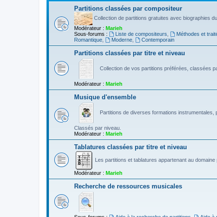
Partitions classées par compositeur
Collection de partitions gratuites avec biographies 
Modérateur :
Marieh
Sous-forums :
Liste de compositeurs
,
Méthodes et trait
Romantique
,
Moderne
,
Contemporain
Partitions classées par titre et niveau
Collection de vos partitions préférées, classées par
Modérateur :
Marieh
Musique d'ensemble
Partitions de diverses formations instrumentales, p
Classés par niveau.
Modérateur :
Marieh
Tablatures classées par titre et niveau
Les partitions et tablatures appartenant au domaine p
Modérateur :
Marieh
Recherche de ressources musicales
Sous-forums :
Aide à la recherche de partitions
,
Aide à