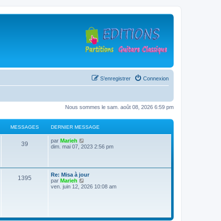
S’enregistrer
Connexion
Nous sommes le sam. août 08, 2026 6:59 pm
MESSAGES
DERNIER MESSAGE
D
V
par
Marieh
M
39
e
o
dim. mai 07, 2023 2:56 pm
r
i
e
n
r
i
l
s
e
e
D
Re: Misa à jour
r
d
M
1395
e
V
par
Marieh
s
m
e
r
o
ven. juin 12, 2026 10:08 am
e
r
e
n
i
s
n
a
i
r
s
i
s
e
l
a
e
g
r
e
g
r
s
m
d
e
m
e