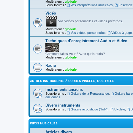
Modérateur :
globule
Sous-forums :
Vos interprétations musicales
,
Ensembles
Vidéo
Vos vidéos personnelles et vidéos préférées.
Modérateur :
globule
Sous-forums :
Vos vidéos personnelles
,
Vidéos à gogo
Techniques d’enregistrement Audio et Vidéo
Comment faites-vous? Avec quels outils?
Modérateur :
globule
Radio
Modérateur :
globule
AUTRES INSTRUMENTS À CORDES PINCÉES, OU STYLES
Instruments anciens
Sous-forums :
Guitare de la Renaissance
,
Guitare bar
anciennes
Divers instruments
Sous-forums :
Guitare acoustique ("folk")
,
Ukulélé
,
B
INFOS MUSICALES
Articles divers