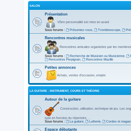
SALON
Présentation
Vôtre personnalité est mise en avant
Sous-forums :
Présentez-vous
,
Trombinoscope
,
Pré
Rencontres musicales
Rencontres amicales organisées par les membres
Sous-forums :
Recherche de Musicien ou Musicienne
,
Rencontres Perpignan
,
Rencontres Mazille
Petites annonces
Achats, ventes d'occasion, emploi.
LA GUITARE : INSTRUMENT, COURS ET THÉORIE
Autour de la guitare
Construction, utilisation, technique de jeu. Les ongl
type en fonction du répertoire, ...
Sous-forums :
La guitare
,
Lutherie
,
Cordes et magas
Espace débutants