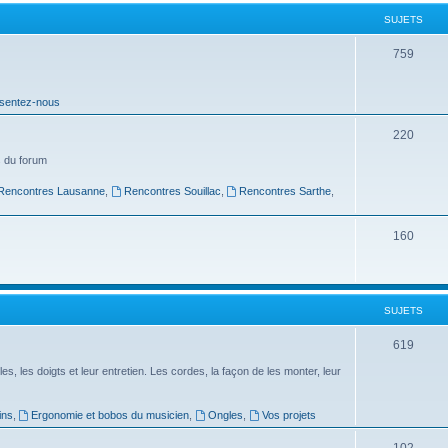
t
SUJETS
s
S
759
u
sentez-nous
j
e
S
220
t
u
 du forum
s
j
Rencontres Lausanne
,
Rencontres Souillac
,
Rencontres Sarthe
,
e
S
160
t
u
s
j
SUJETS
e
t
S
619
s
u
es, les doigts et leur entretien. Les cordes, la façon de les monter, leur
j
ins
,
Ergonomie et bobos du musicien
,
Ongles
,
Vos projets
e
S
102
t