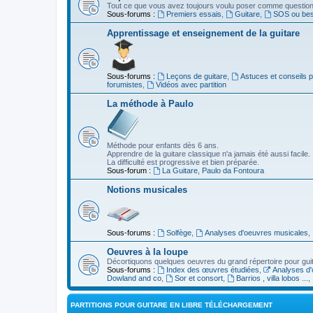
Tout ce que vous avez toujours voulu poser comme question s
Sous-forums :
Premiers essais
,
Guitare
,
SOS ou beso
Apprentissage et enseignement de la guitare
Sous-forums :
Leçons de guitare
,
Astuces et conseils 
forumistes
,
Vidéos avec partition
La méthode à Paulo
Méthode pour enfants dès 6 ans.
Apprendre de la guitare classique n'a jamais été aussi facile.
La difficulté est progressive et bien préparée.
Sous-forum :
La Guitare, Paulo da Fontoura
Notions musicales
Sous-forums :
Solfège
,
Analyses d'oeuvres musicales
,
Oeuvres à la loupe
Décortiquons quelques oeuvres du grand répertoire pour gui
Sous-forums :
Index des œuvres étudiées
,
Analyses d'
Dowland and co
,
Sor et consort
,
Barrios , villa lobos ...
,
PARTITIONS POUR GUITARE EN LIBRE TÉLÉCHARGEMENT