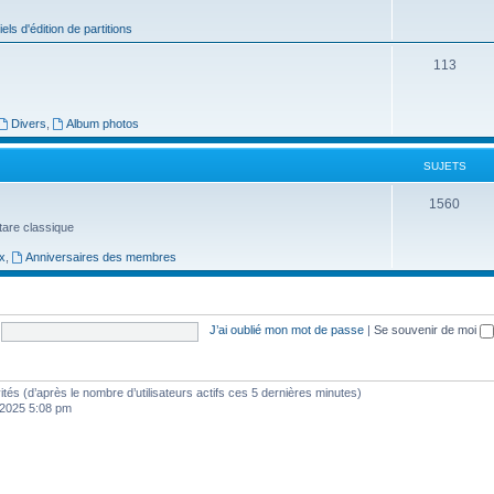
j
iels d'édition de partitions
e
S
113
t
u
s
j
Divers
,
Album photos
e
SUJETS
t
S
1560
s
uitare classique
u
x
,
Anniversaires des membres
j
e
t
J’ai oublié mon mot de passe
|
Se souvenir de moi
s
nvités (d’après le nombre d’utilisateurs actifs ces 5 dernières minutes)
, 2025 5:08 pm