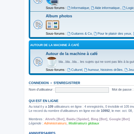
Sous-forums :
Informatique
,
Aide informatique.
,
Logic
Album photos
Sous-forums :
Guitares & Co
,
Pour le plaisir des yeux
,
AUTOUR DE LA MACHINE À CAFÉ
Autour de la machine à café
bla...bla...bla... les sujets qui ne sont pas liés à la g
Sous-forums :
Culturel
,
humour, histoires drôles
,
Jeu
CONNEXION
•
S’ENREGISTRER
Nom d’utilisateur :
Mot de passe :
QUI EST EN LIGNE
Au total il y a
109
utilisateurs en ligne : 4 enregistrés, 0 invisible et 105 i
Le record du nombre d’utilisateurs en ligne est de
10992
, le mer. oct. 08
Membres :
Ahrefs [Bot]
,
Baidu [Spider]
,
Bing [Bot]
,
Google [Bot]
Légende :
Administrateurs
,
Modérateurs globaux
ANNIVERSAIRES