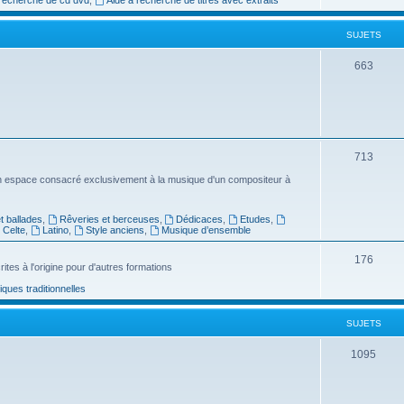
e
SUJETS
t
s
S
663
u
j
e
S
713
t
u
n espace consacré exclusivement à la musique d'un compositeur à
s
j
 ballades
,
Rêveries et berceuses
,
Dédicaces
,
Etudes
,
e
Celte
,
Latino
,
Style anciens
,
Musique d’ensemble
t
S
176
ites à l'origine pour d'autres formations
s
u
ues traditionnelles
j
SUJETS
e
t
S
1095
s
u
j