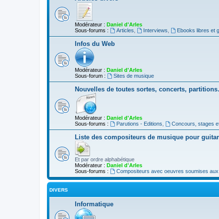
Modérateur :
Daniel d'Arles
Sous-forums :
Articles
,
Interviews
,
Ebooks libres et g
Infos du Web
Modérateur :
Daniel d'Arles
Sous-forum :
Sites de musique
Nouvelles de toutes sortes, concerts, partition
Modérateur :
Daniel d'Arles
Sous-forums :
Parutions - Editions
,
Concours, stages e
Liste des compositeurs de musique pour guita
Et par ordre alphabétique
Modérateur :
Daniel d'Arles
Sous-forums :
Compositeurs avec oeuvres soumises aux d
DIVERS
Informatique