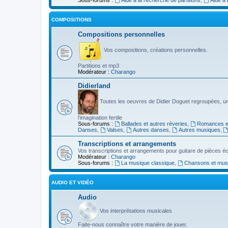
COMPOSITIONS
Compositions personnelles
Vos compositions, créations personnelles.
Partitions et mp3
Modérateur :
Charango
Didierland
Toutes les oeuvres de Didier Doguet regroupées, u
l'imagination fertile
Sous-forums :
Ballades et autres réveries
,
Romances et
Danses
,
Valses
,
Autres danses
,
Autres musiques
,
Transcriptions et arrangements
Vos transcriptions et arrangements pour guitare de pièces écr
Modérateur :
Charango
Sous-forums :
La musique classique
,
Chansons et musiq
AUDIO ET VIDÉO
Audio
Vos interprétations musicales
Faite-nous connaître votre manière de jouer.