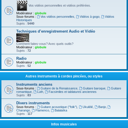
Vos vidéos personnelles et vidéos préférées.
Modérateur :
globule
Sous-forums :
Vos vidéos personnelles
,
Vidéos à gogo
,
Vidéos
Historiques
Sujets :
5440
Techniques d’enregistrement Audio et Vidéo
Comment faites-vous? Avec quels outils?
Modérateur :
globule
Sujets :
72
Radio
Modérateur :
globule
Sujets :
52
Autres instruments à cordes pincées, ou styles
Instruments anciens
Sous-forums :
Guitare de la Renaissance
,
Guitare baroque
,
Guitare
romantique
,
Luth
,
Facsimiles et tablatures anciennes
Sujets :
83
Divers instruments
Sous-forums :
Guitare acoustique ("folk")
,
Ukulélé
,
Banjo
,
Charango
,
Flamenco
,
Balalaïka
Sujets :
117
Infos musicales