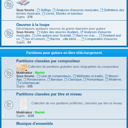
Sous-forums :
Solfège
,
Analyses d'oeuvres musicales
,
Definitions des
termes musicaux
,
Livres, Ebooks et tutoriaux
Sujets :
276
Oeuvres à la loupe
Décortiquons quelques oeuvres du grand répertoire pour guitare
Sous-forums :
Index des œuvres étudiées
,
Analyses d'oeuvres
musicales
,
Une guitare pour Scarlatti
,
Bach en vrac...
,
Dowland and
co
,
Sor et consort
,
Barrios , villa lobos ...
,
Comparative d'oeuvres
Sujets :
64
Partitions pour guitare en libre téléchargement
Partitions classées par compositeur
Collection de partitions gratuites avec biographies du compositeur
Modérateur :
Marieh
Sous-forums :
Liste de compositeurs
,
Méthodes et traités
,
Moyen-
Âge
,
Renaissance
,
Baroque
,
Classique
,
Romantique
,
Moderne
,
Contemporain
Sujets :
835
Partitions classées par titre et niveau
Collection de vos partitions préférées, classées par titre et niveau.
Modérateur :
Marieh
Sujets :
1100
Musique d'ensemble