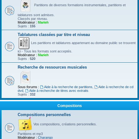
Partitions de diverses formations instrumentales, partitions et
tablatures sont admises.
Classés par niveau.
Modérateur :
Marieh
Sujets :
155
Tablatures classées par titre et niveau
Les partitions et tablatures appartenant au domaine public se trouvent
ici - Tous les formats sont acceptés.
Modérateur :
Marieh
Sujets :
520
Recherche de ressources musicales
Sous-forums :
Aide à la recherche de partitions
,
Aide à recherche de cd
dvd
,
Aide à recherche de titres avec extraits
Sujets :
332
Compositions
Compositions personnelles
Vos compositions, créations personnelles.
Partitions et mp3
Modérateur :
Charango