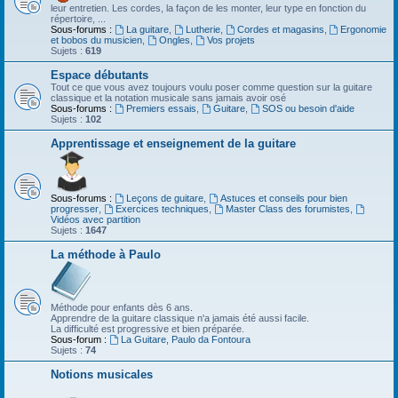
leur entretien. Les cordes, la façon de les monter, leur type en fonction du
répertoire, ...
Sous-forums :
La guitare
,
Lutherie
,
Cordes et magasins
,
Ergonomie
et bobos du musicien
,
Ongles
,
Vos projets
Sujets :
619
Espace débutants
Tout ce que vous avez toujours voulu poser comme question sur la guitare
classique et la notation musicale sans jamais avoir osé
Sous-forums :
Premiers essais
,
Guitare
,
SOS ou besoin d'aide
Sujets :
102
Apprentissage et enseignement de la guitare
Sous-forums :
Leçons de guitare
,
Astuces et conseils pour bien
progresser
,
Exercices techniques
,
Master Class des forumistes
,
Vidéos avec partition
Sujets :
1647
La méthode à Paulo
Méthode pour enfants dès 6 ans.
Apprendre de la guitare classique n'a jamais été aussi facile.
La difficulté est progressive et bien préparée.
Sous-forum :
La Guitare, Paulo da Fontoura
Sujets :
74
Notions musicales