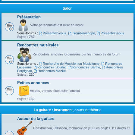
Salon
Présentation
Vôtre personnalité est mise en avant
Sous-forums :
Présentez-vous
,
Trombinoscope
,
Présentez-nous
Sujets :
759
Rencontres musicales
Rencontres amicales organisées par les membres du forum
Sous-forums :
Recherche de Musicien ou Musicienne
,
Rencontres
Lausanne
,
Rencontres Souillac
,
Rencontres Sarthe
,
Rencontres
Perpignan
,
Rencontres Mazille
Sujets :
220
Petites annonces
Achats, ventes d'occasion, emploi.
Sujets :
160
La guitare : instrument, cours et théorie
Autour de la guitare
Construction, utilisation, technique de jeu. Les ongles, les doigts et