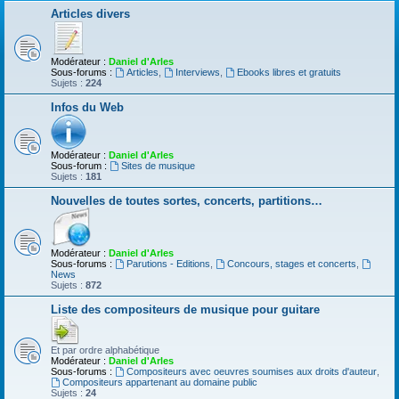
Articles divers
Modérateur :
Daniel d'Arles
Sous-forums :
Articles
,
Interviews
,
Ebooks libres et gratuits
Sujets :
224
Infos du Web
Modérateur :
Daniel d'Arles
Sous-forum :
Sites de musique
Sujets :
181
Nouvelles de toutes sortes, concerts, partitions…
Modérateur :
Daniel d'Arles
Sous-forums :
Parutions - Editions
,
Concours, stages et concerts
,
News
Sujets :
872
Liste des compositeurs de musique pour guitare
Et par ordre alphabétique
Modérateur :
Daniel d'Arles
Sous-forums :
Compositeurs avec oeuvres soumises aux droits d'auteur
,
Compositeurs appartenant au domaine public
Sujets :
24