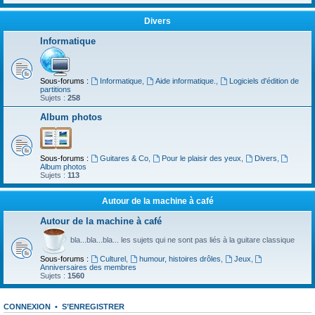
Divers
Informatique
Sous-forums :
Informatique
,
Aide informatique.
,
Logiciels d'édition de
partitions
Sujets :
258
Album photos
Sous-forums :
Guitares & Co
,
Pour le plaisir des yeux
,
Divers
,
Album photos
Sujets :
113
Autour de la machine à café
Autour de la machine à café
bla...bla...bla... les sujets qui ne sont pas liés à la guitare classique
Sous-forums :
Culturel
,
humour, histoires drôles
,
Jeux
,
Anniversaires des membres
Sujets :
1560
CONNEXION
•
S’ENREGISTRER