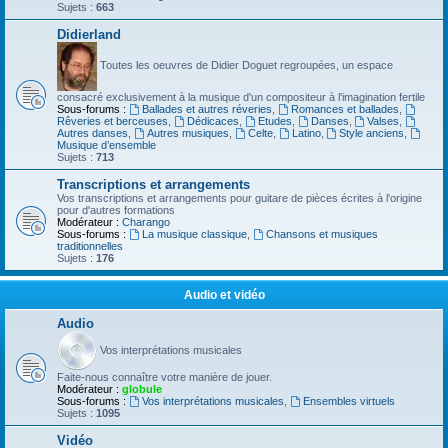
Sujets :
663
Didierland
Toutes les oeuvres de Didier Doguet regroupées, un espace
consacré exclusivement à la musique d'un compositeur à l'imagination fertile
Sous-forums :
Ballades et autres réveries
,
Romances et ballades
,
Rêveries et berceuses
,
Dédicaces
,
Etudes
,
Danses
,
Valses
,
Autres danses
,
Autres musiques
,
Celte
,
Latino
,
Style anciens
,
Musique d’ensemble
Sujets :
713
Transcriptions et arrangements
Vos transcriptions et arrangements pour guitare de pièces écrites à l'origine
pour d'autres formations
Modérateur :
Charango
Sous-forums :
La musique classique
,
Chansons et musiques
traditionnelles
Sujets :
176
Audio et vidéo
Audio
Vos interprétations musicales
Faite-nous connaître votre manière de jouer.
Modérateur :
globule
Sous-forums :
Vos interprétations musicales
,
Ensembles virtuels
Sujets :
1095
Vidéo