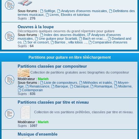
Sous-forums :
Solfège
,
Analyses d'oeuvres musicales
,
Definitions des
termes musicaux
,
Livres, Ebooks et tutoriaux
Sujets :
276
Oeuvres à la loupe
Décortiquons quelques oeuvres du grand répertoire pour guitare
Sous-forums :
Index des œuvres étudiées
,
Analyses d'oeuvres
musicales
,
Une guitare pour Scarlatti
,
Bach en vrac...
,
Dowland and
co
,
Sor et consort
,
Barrios , villa lobos ...
,
Comparative d'oeuvres
Sujets :
64
Partitions pour guitare en libre téléchargement
Partitions classées par compositeur
Collection de partitions gratuites avec biographies du compositeur
Modérateur :
Marieh
Sous-forums :
Liste de compositeurs
,
Méthodes et traités
,
Moyen-
Âge
,
Renaissance
,
Baroque
,
Classique
,
Romantique
,
Moderne
,
Contemporain
Sujets :
835
Partitions classées par titre et niveau
Collection de vos partitions préférées, classées par titre et niveau.
Modérateur :
Marieh
Sujets :
1097
Musique d'ensemble