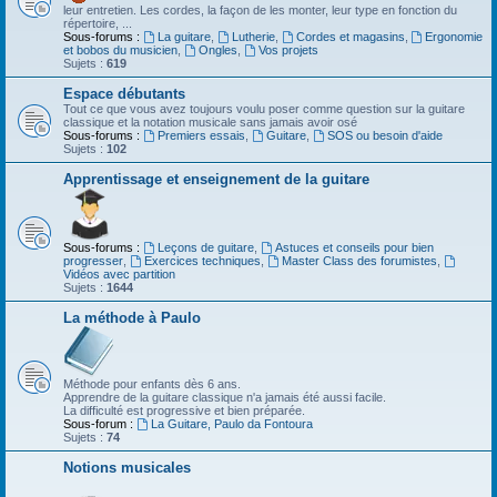
leur entretien. Les cordes, la façon de les monter, leur type en fonction du
répertoire, ...
Sous-forums :
La guitare
,
Lutherie
,
Cordes et magasins
,
Ergonomie
et bobos du musicien
,
Ongles
,
Vos projets
Sujets :
619
Espace débutants
Tout ce que vous avez toujours voulu poser comme question sur la guitare
classique et la notation musicale sans jamais avoir osé
Sous-forums :
Premiers essais
,
Guitare
,
SOS ou besoin d'aide
Sujets :
102
Apprentissage et enseignement de la guitare
Sous-forums :
Leçons de guitare
,
Astuces et conseils pour bien
progresser
,
Exercices techniques
,
Master Class des forumistes
,
Vidéos avec partition
Sujets :
1644
La méthode à Paulo
Méthode pour enfants dès 6 ans.
Apprendre de la guitare classique n'a jamais été aussi facile.
La difficulté est progressive et bien préparée.
Sous-forum :
La Guitare, Paulo da Fontoura
Sujets :
74
Notions musicales