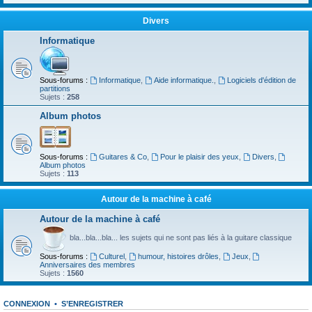
Divers
Informatique
Sous-forums :
Informatique
,
Aide informatique.
,
Logiciels d'édition de
partitions
Sujets :
258
Album photos
Sous-forums :
Guitares & Co
,
Pour le plaisir des yeux
,
Divers
,
Album photos
Sujets :
113
Autour de la machine à café
Autour de la machine à café
bla...bla...bla... les sujets qui ne sont pas liés à la guitare classique
Sous-forums :
Culturel
,
humour, histoires drôles
,
Jeux
,
Anniversaires des membres
Sujets :
1560
CONNEXION
•
S’ENREGISTRER