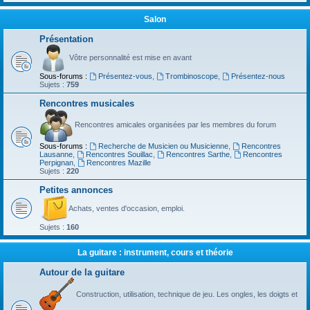
Salon
Présentation
Vôtre personnalité est mise en avant
Sous-forums :
Présentez-vous
,
Trombinoscope
,
Présentez-nous
Sujets :
759
Rencontres musicales
Rencontres amicales organisées par les membres du forum
Sous-forums :
Recherche de Musicien ou Musicienne
,
Rencontres
Lausanne
,
Rencontres Souillac
,
Rencontres Sarthe
,
Rencontres
Perpignan
,
Rencontres Mazille
Sujets :
220
Petites annonces
Achats, ventes d'occasion, emploi.
Sujets :
160
La guitare : instrument, cours et théorie
Autour de la guitare
Construction, utilisation, technique de jeu. Les ongles, les doigts et