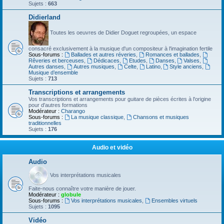
Sujets :
663
Didierland
Toutes les oeuvres de Didier Doguet regroupées, un espace
consacré exclusivement à la musique d'un compositeur à l'imagination fertile
Sous-forums :
Ballades et autres réveries
,
Romances et ballades
,
Rêveries et berceuses
,
Dédicaces
,
Etudes
,
Danses
,
Valses
,
Autres danses
,
Autres musiques
,
Celte
,
Latino
,
Style anciens
,
Musique d’ensemble
Sujets :
713
Transcriptions et arrangements
Vos transcriptions et arrangements pour guitare de pièces écrites à l'origine
pour d'autres formations
Modérateur :
Charango
Sous-forums :
La musique classique
,
Chansons et musiques
traditionnelles
Sujets :
176
Audio et vidéo
Audio
Vos interprétations musicales
Faite-nous connaître votre manière de jouer.
Modérateur :
globule
Sous-forums :
Vos interprétations musicales
,
Ensembles virtuels
Sujets :
1095
Vidéo