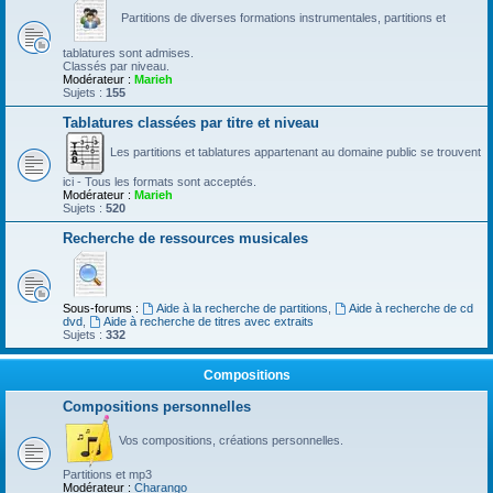
Partitions de diverses formations instrumentales, partitions et
tablatures sont admises.
Classés par niveau.
Modérateur :
Marieh
Sujets :
155
Tablatures classées par titre et niveau
Les partitions et tablatures appartenant au domaine public se trouvent
ici - Tous les formats sont acceptés.
Modérateur :
Marieh
Sujets :
520
Recherche de ressources musicales
Sous-forums :
Aide à la recherche de partitions
,
Aide à recherche de cd
dvd
,
Aide à recherche de titres avec extraits
Sujets :
332
Compositions
Compositions personnelles
Vos compositions, créations personnelles.
Partitions et mp3
Modérateur :
Charango