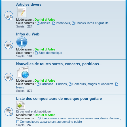
Articles divers
Modérateur :
Daniel d'Arles
Sous-forums :
Articles
,
Interviews
,
Ebooks libres et gratuits
Sujets :
224
Infos du Web
Modérateur :
Daniel d'Arles
Sous-forum :
Sites de musique
Sujets :
181
Nouvelles de toutes sortes, concerts, partitions…
Modérateur :
Daniel d'Arles
Sous-forums :
Parutions - Editions
,
Concours, stages et concerts
,
News
Sujets :
872
Liste des compositeurs de musique pour guitare
Et par ordre alphabétique
Modérateur :
Daniel d'Arles
Sous-forums :
Compositeurs avec oeuvres soumises aux droits d'auteur
,
Compositeurs appartenant au domaine public
Sujets :
24