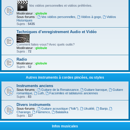
Vos vidéos personnelles et vidéos préférées.
Modérateur :
globule
Sous-forums :
Vos vidéos personnelles
,
Vidéos à gogo
,
Vidéos
Historiques
Sujets :
5435
Techniques d’enregistrement Audio et Vidéo
Comment faites-vous? Avec quels outils?
Modérateur :
globule
Sujets :
72
Radio
Modérateur :
globule
Sujets :
52
Autres instruments à cordes pincées, ou styles
Instruments anciens
Sous-forums :
Guitare de la Renaissance
,
Guitare baroque
,
Guitare
romantique
,
Luth
,
Facsimiles et tablatures anciennes
Sujets :
83
Divers instruments
Sous-forums :
Guitare acoustique ("folk")
,
Ukulélé
,
Banjo
,
Charango
,
Flamenco
,
Balalaïka
Sujets :
117
Infos musicales