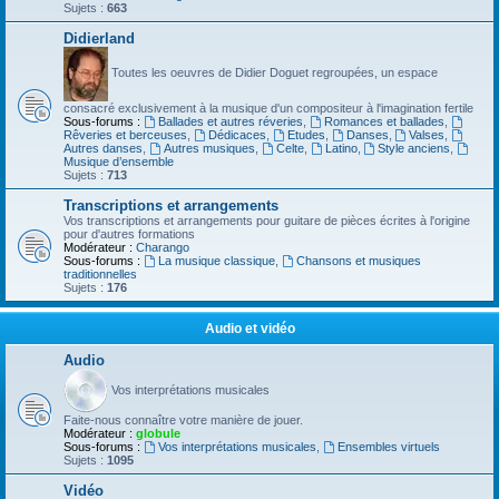
Sujets :
663
Didierland
Toutes les oeuvres de Didier Doguet regroupées, un espace
consacré exclusivement à la musique d'un compositeur à l'imagination fertile
Sous-forums :
Ballades et autres réveries
,
Romances et ballades
,
Rêveries et berceuses
,
Dédicaces
,
Etudes
,
Danses
,
Valses
,
Autres danses
,
Autres musiques
,
Celte
,
Latino
,
Style anciens
,
Musique d’ensemble
Sujets :
713
Transcriptions et arrangements
Vos transcriptions et arrangements pour guitare de pièces écrites à l'origine
pour d'autres formations
Modérateur :
Charango
Sous-forums :
La musique classique
,
Chansons et musiques
traditionnelles
Sujets :
176
Audio et vidéo
Audio
Vos interprétations musicales
Faite-nous connaître votre manière de jouer.
Modérateur :
globule
Sous-forums :
Vos interprétations musicales
,
Ensembles virtuels
Sujets :
1095
Vidéo