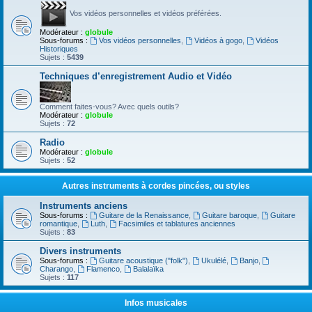
Vos vidéos personnelles et vidéos préférées.
Modérateur :
globule
Sous-forums :
Vos vidéos personnelles
,
Vidéos à gogo
,
Vidéos
Historiques
Sujets :
5439
Techniques d’enregistrement Audio et Vidéo
Comment faites-vous? Avec quels outils?
Modérateur :
globule
Sujets :
72
Radio
Modérateur :
globule
Sujets :
52
Autres instruments à cordes pincées, ou styles
Instruments anciens
Sous-forums :
Guitare de la Renaissance
,
Guitare baroque
,
Guitare
romantique
,
Luth
,
Facsimiles et tablatures anciennes
Sujets :
83
Divers instruments
Sous-forums :
Guitare acoustique ("folk")
,
Ukulélé
,
Banjo
,
Charango
,
Flamenco
,
Balalaïka
Sujets :
117
Infos musicales