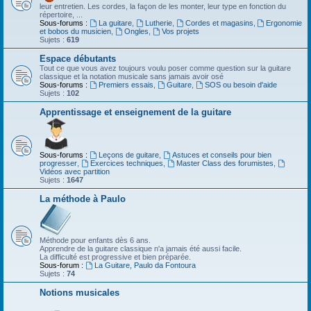
leur entretien. Les cordes, la façon de les monter, leur type en fonction du
répertoire, ...
Sous-forums :
La guitare
,
Lutherie
,
Cordes et magasins
,
Ergonomie
et bobos du musicien
,
Ongles
,
Vos projets
Sujets :
619
Espace débutants
Tout ce que vous avez toujours voulu poser comme question sur la guitare
classique et la notation musicale sans jamais avoir osé
Sous-forums :
Premiers essais
,
Guitare
,
SOS ou besoin d'aide
Sujets :
102
Apprentissage et enseignement de la guitare
Sous-forums :
Leçons de guitare
,
Astuces et conseils pour bien
progresser
,
Exercices techniques
,
Master Class des forumistes
,
Vidéos avec partition
Sujets :
1647
La méthode à Paulo
Méthode pour enfants dès 6 ans.
Apprendre de la guitare classique n'a jamais été aussi facile.
La difficulté est progressive et bien préparée.
Sous-forum :
La Guitare, Paulo da Fontoura
Sujets :
74
Notions musicales