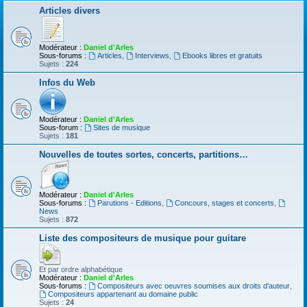
Articles divers
Modérateur :
Daniel d'Arles
Sous-forums :
Articles
,
Interviews
,
Ebooks libres et gratuits
Sujets :
224
Infos du Web
Modérateur :
Daniel d'Arles
Sous-forum :
Sites de musique
Sujets :
181
Nouvelles de toutes sortes, concerts, partitions…
Modérateur :
Daniel d'Arles
Sous-forums :
Parutions - Editions
,
Concours, stages et concerts
,
News
Sujets :
872
Liste des compositeurs de musique pour guitare
Et par ordre alphabétique
Modérateur :
Daniel d'Arles
Sous-forums :
Compositeurs avec oeuvres soumises aux droits d'auteur
,
Compositeurs appartenant au domaine public
Sujets :
24