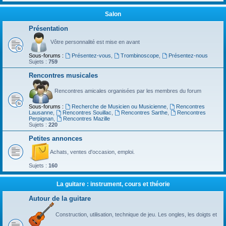
Salon
Présentation
Vôtre personnalité est mise en avant
Sous-forums :
Présentez-vous
,
Trombinoscope
,
Présentez-nous
Sujets :
759
Rencontres musicales
Rencontres amicales organisées par les membres du forum
Sous-forums :
Recherche de Musicien ou Musicienne
,
Rencontres
Lausanne
,
Rencontres Souillac
,
Rencontres Sarthe
,
Rencontres
Perpignan
,
Rencontres Mazille
Sujets :
220
Petites annonces
Achats, ventes d'occasion, emploi.
Sujets :
160
La guitare : instrument, cours et théorie
Autour de la guitare
Construction, utilisation, technique de jeu. Les ongles, les doigts et