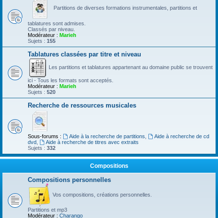
Partitions de diverses formations instrumentales, partitions et
tablatures sont admises.
Classés par niveau.
Modérateur :
Marieh
Sujets :
155
Tablatures classées par titre et niveau
Les partitions et tablatures appartenant au domaine public se trouvent
ici - Tous les formats sont acceptés.
Modérateur :
Marieh
Sujets :
520
Recherche de ressources musicales
Sous-forums :
Aide à la recherche de partitions
,
Aide à recherche de cd
dvd
,
Aide à recherche de titres avec extraits
Sujets :
332
Compositions
Compositions personnelles
Vos compositions, créations personnelles.
Partitions et mp3
Modérateur :
Charango