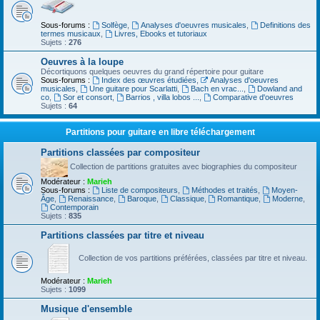
Sous-forums :
Solfège
,
Analyses d'oeuvres musicales
,
Definitions des
termes musicaux
,
Livres, Ebooks et tutoriaux
Sujets :
276
Oeuvres à la loupe
Décortiquons quelques oeuvres du grand répertoire pour guitare
Sous-forums :
Index des œuvres étudiées
,
Analyses d'oeuvres
musicales
,
Une guitare pour Scarlatti
,
Bach en vrac...
,
Dowland and
co
,
Sor et consort
,
Barrios , villa lobos ...
,
Comparative d'oeuvres
Sujets :
64
Partitions pour guitare en libre téléchargement
Partitions classées par compositeur
Collection de partitions gratuites avec biographies du compositeur
Modérateur :
Marieh
Sous-forums :
Liste de compositeurs
,
Méthodes et traités
,
Moyen-
Âge
,
Renaissance
,
Baroque
,
Classique
,
Romantique
,
Moderne
,
Contemporain
Sujets :
835
Partitions classées par titre et niveau
Collection de vos partitions préférées, classées par titre et niveau.
Modérateur :
Marieh
Sujets :
1099
Musique d'ensemble