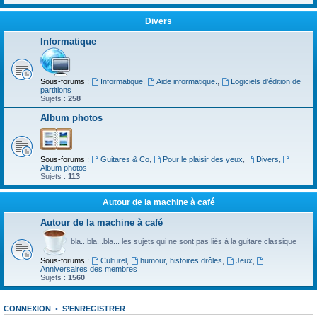
Divers
Informatique
Sous-forums :
Informatique
,
Aide informatique.
,
Logiciels d'édition de
partitions
Sujets :
258
Album photos
Sous-forums :
Guitares & Co
,
Pour le plaisir des yeux
,
Divers
,
Album photos
Sujets :
113
Autour de la machine à café
Autour de la machine à café
bla...bla...bla... les sujets qui ne sont pas liés à la guitare classique
Sous-forums :
Culturel
,
humour, histoires drôles
,
Jeux
,
Anniversaires des membres
Sujets :
1560
CONNEXION
•
S’ENREGISTRER