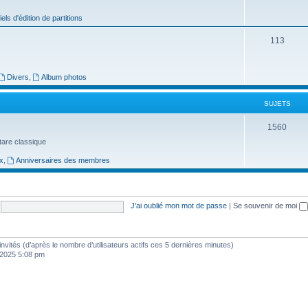
j
iels d'édition de partitions
e
S
113
t
u
s
j
Divers
,
Album photos
e
SUJETS
t
S
1560
s
uitare classique
u
x
,
Anniversaires des membres
j
e
t
J’ai oublié mon mot de passe
|
Se souvenir de moi
s
4 invités (d’après le nombre d’utilisateurs actifs ces 5 dernières minutes)
, 2025 5:08 pm