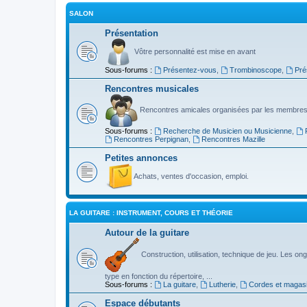
SALON
Présentation
Vôtre personnalité est mise en avant
Sous-forums :
Présentez-vous
,
Trombinoscope
,
Pré
Rencontres musicales
Rencontres amicales organisées par les membres
Sous-forums :
Recherche de Musicien ou Musicienne
,
Rencontres Perpignan
,
Rencontres Mazille
Petites annonces
Achats, ventes d'occasion, emploi.
LA GUITARE : INSTRUMENT, COURS ET THÉORIE
Autour de la guitare
Construction, utilisation, technique de jeu. Les ongl
type en fonction du répertoire, ...
Sous-forums :
La guitare
,
Lutherie
,
Cordes et magas
Espace débutants