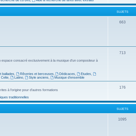
e
SUJETS
t
s
S
663
u
j
e
S
713
t
u
n espace consacré exclusivement à la musique d'un compositeur à
s
j
 ballades
,
Rêveries et berceuses
,
Dédicaces
,
Etudes
,
e
Celte
,
Latino
,
Style anciens
,
Musique d’ensemble
t
S
176
ites à l'origine pour d'autres formations
s
u
ues traditionnelles
j
SUJETS
e
t
S
1095
s
u
j