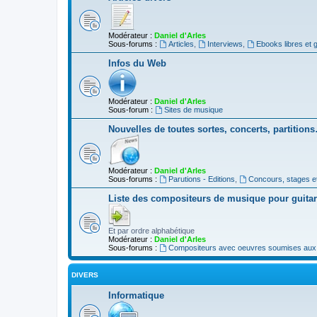
Modérateur :
Daniel d'Arles
Sous-forums :
Articles
,
Interviews
,
Ebooks libres et g
Infos du Web
Modérateur :
Daniel d'Arles
Sous-forum :
Sites de musique
Nouvelles de toutes sortes, concerts, partition
Modérateur :
Daniel d'Arles
Sous-forums :
Parutions - Editions
,
Concours, stages e
Liste des compositeurs de musique pour guita
Et par ordre alphabétique
Modérateur :
Daniel d'Arles
Sous-forums :
Compositeurs avec oeuvres soumises aux d
DIVERS
Informatique