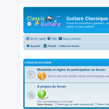
Guitare Classique
Forum de ressources (partitions, mu
gratuit, et sans publicité.
Accès rapide
FAQ
Nous contacter
Accueil
Portail
Index du forum
A PROPOS DU FORUM
Modalités et règles de participation au forum.
Tout ce que vous devriez savoir concernant les moda
A propos du forum
Vos commentaires à son sujet
Sous-forums :
Message au staff administratif
,
Boite à i