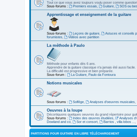
Tout ce que vous avez toujours voulu poser comme question s
Sous-forums :
Premiers essais
,
Guitare
,
SOS ou beso
Apprentissage et enseignement de la guitare
Sous-forums :
Leçons de guitare
,
Astuces et conseils 
forumistes
,
Vidéos avec partition
La méthode à Paulo
Méthode pour enfants dès 6 ans.
Apprendre de la guitare classique n'a jamais été aussi facile.
La difficulté est progressive et bien préparée.
Sous-forum :
La Guitare, Paulo da Fontoura
Notions musicales
Sous-forums :
Solfège
,
Analyses d'oeuvres musicales
,
Oeuvres à la loupe
Décortiquons quelques oeuvres du grand répertoire pour gui
Sous-forums :
Index des œuvres étudiées
,
Analyses d'
Dowland and co
,
Sor et consort
,
Barrios , villa lobos ...
,
PARTITIONS POUR GUITARE EN LIBRE TÉLÉCHARGEMENT