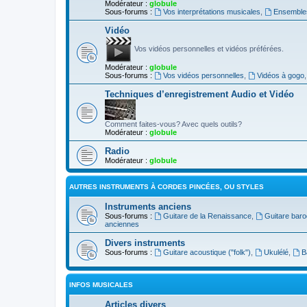
Modérateur :
globule
Sous-forums :
Vos interprétations musicales
,
Ensembles
Vidéo
Vos vidéos personnelles et vidéos préférées.
Modérateur :
globule
Sous-forums :
Vos vidéos personnelles
,
Vidéos à gogo
Techniques d’enregistrement Audio et Vidéo
Comment faites-vous? Avec quels outils?
Modérateur :
globule
Radio
Modérateur :
globule
AUTRES INSTRUMENTS À CORDES PINCÉES, OU STYLES
Instruments anciens
Sous-forums :
Guitare de la Renaissance
,
Guitare bar
anciennes
Divers instruments
Sous-forums :
Guitare acoustique ("folk")
,
Ukulélé
,
B
INFOS MUSICALES
Articles divers