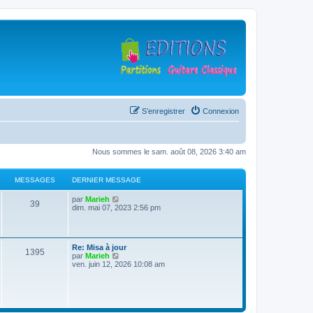
S’enregistrer
Connexion
Nous sommes le sam. août 08, 2026 3:40 am
MESSAGES
DERNIER MESSAGE
D
V
par
Marieh
M
39
e
o
dim. mai 07, 2023 2:56 pm
r
i
e
n
r
i
l
s
e
e
D
Re: Misa à jour
r
d
M
1395
e
V
par
Marieh
s
m
e
r
o
ven. juin 12, 2026 10:08 am
e
r
e
n
i
s
n
a
i
r
s
i
s
e
l
a
e
g
r
e
g
r
s
m
d
e
m
e