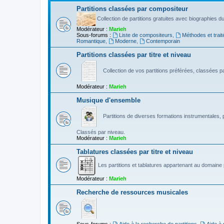
Partitions classées par compositeur
Collection de partitions gratuites avec biographies 
Modérateur :
Marieh
Sous-forums :
Liste de compositeurs
,
Méthodes et trait
Romantique
,
Moderne
,
Contemporain
Partitions classées par titre et niveau
Collection de vos partitions préférées, classées par
Modérateur :
Marieh
Musique d'ensemble
Partitions de diverses formations instrumentales, p
Classés par niveau.
Modérateur :
Marieh
Tablatures classées par titre et niveau
Les partitions et tablatures appartenant au domaine p
Modérateur :
Marieh
Recherche de ressources musicales
Sous-forums :
Aide à la recherche de partitions
,
Aide à