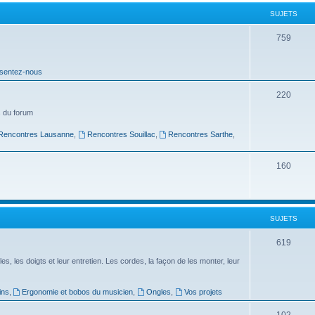
t
SUJETS
s
S
759
u
sentez-nous
j
e
S
220
t
u
 du forum
s
j
Rencontres Lausanne
,
Rencontres Souillac
,
Rencontres Sarthe
,
e
S
160
t
u
s
j
SUJETS
e
t
S
619
s
u
es, les doigts et leur entretien. Les cordes, la façon de les monter, leur
j
ins
,
Ergonomie et bobos du musicien
,
Ongles
,
Vos projets
e
S
102
t