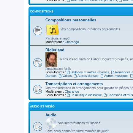
COMPOSITIONS
Compositions personnelles
Vos compositions, créations personnelles.
Partitions et mp3
Modérateur :
Charango
Didierland
Toutes les oeuvres de Didier Doguet regroupées, u
l'imagination fertile
Sous-forums :
Ballades et autres réveries
,
Romances et
Danses
,
Valses
,
Autres danses
,
Autres musiques
,
Transcriptions et arrangements
Vos transcriptions et arrangements pour guitare de pièces écr
Modérateur :
Charango
Sous-forums :
La musique classique
,
Chansons et musiq
AUDIO ET VIDÉO
Audio
Vos interprétations musicales
Faite-nous connaître votre manière de jouer.