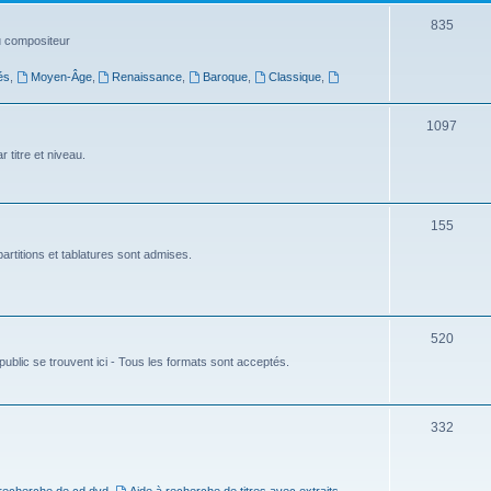
t
S
835
du compositeur
s
u
és
,
Moyen-Âge
,
Renaissance
,
Baroque
,
Classique
,
j
e
S
1097
t
u
 titre et niveau.
s
j
e
S
155
t
u
artitions et tablatures sont admises.
s
j
e
S
520
t
ublic se trouvent ici - Tous les formats sont acceptés.
u
s
j
e
S
332
t
u
s
j
 recherche de cd dvd
,
Aide à recherche de titres avec extraits