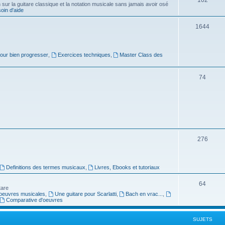
ur la guitare classique et la notation musicale sans jamais avoir osé
in d'aide
u
s
j
S
1644
e
u
t
j
pour bien progresser
,
Exercices techniques
,
Master Class des
s
e
S
74
t
u
s
j
e
t
S
276
s
u
j
Definitions des termes musicaux
,
Livres, Ebooks et tutoriaux
e
S
64
tare
t
oeuvres musicales
,
Une guitare pour Scarlatti
,
Bach en vrac...
,
u
Comparative d'oeuvres
s
j
SUJETS
e