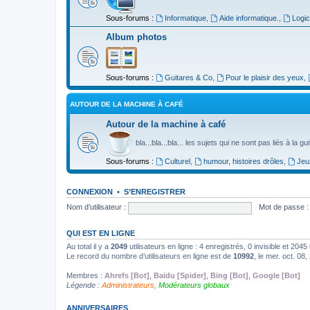
Sous-forums :
Informatique
,
Aide informatique.
,
Logic
Album photos
Sous-forums :
Guitares & Co
,
Pour le plaisir des yeux
,
AUTOUR DE LA MACHINE À CAFÉ
Autour de la machine à café
bla...bla...bla... les sujets qui ne sont pas liés à la g
Sous-forums :
Culturel
,
humour, histoires drôles
,
Jeu
CONNEXION
•
S’ENREGISTRER
Nom d’utilisateur :
Mot de passe :
QUI EST EN LIGNE
Au total il y a
2049
utilisateurs en ligne : 4 enregistrés, 0 invisible et 204
Le record du nombre d’utilisateurs en ligne est de
10992
, le mer. oct. 08
Membres :
Ahrefs [Bot]
,
Baidu [Spider]
,
Bing [Bot]
,
Google [Bot]
Légende :
Administrateurs
,
Modérateurs globaux
ANNIVERSAIRES