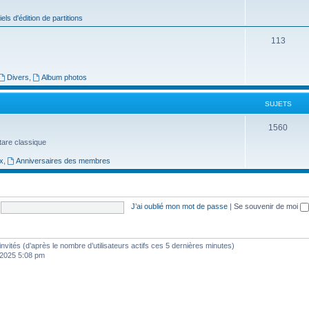
j
iels d'édition de partitions
e
S
113
t
u
s
j
Divers
,
Album photos
e
SUJETS
t
S
1560
s
uitare classique
u
x
,
Anniversaires des membres
j
e
t
J’ai oublié mon mot de passe
|
Se souvenir de moi
s
5 invités (d’après le nombre d’utilisateurs actifs ces 5 dernières minutes)
, 2025 5:08 pm