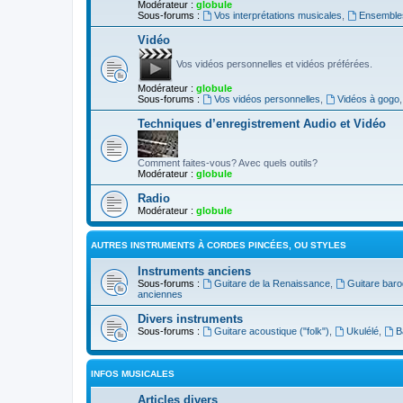
Modérateur :
globule
Sous-forums :
Vos interprétations musicales
,
Ensembles
Vidéo
Vos vidéos personnelles et vidéos préférées.
Modérateur :
globule
Sous-forums :
Vos vidéos personnelles
,
Vidéos à gogo
Techniques d’enregistrement Audio et Vidéo
Comment faites-vous? Avec quels outils?
Modérateur :
globule
Radio
Modérateur :
globule
AUTRES INSTRUMENTS À CORDES PINCÉES, OU STYLES
Instruments anciens
Sous-forums :
Guitare de la Renaissance
,
Guitare bar
anciennes
Divers instruments
Sous-forums :
Guitare acoustique ("folk")
,
Ukulélé
,
B
INFOS MUSICALES
Articles divers