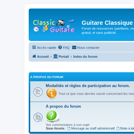
Guitare Classique
Forum de ressources (partitions, mu
gratuit, et sans publicité.
Accès rapide
FAQ
Nous contacter
Accueil
Portail
Index du forum
A PROPOS DU FORUM
Modalités et règles de participation au forum.
Tout ce que vous devriez savoir concernant les moda
A propos du forum
Vos commentaires à son sujet
Sous-forums :
Message au staff administratif
,
Boite à i