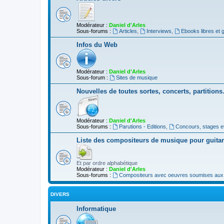
Modérateur :
Daniel d'Arles
Sous-forums :
Articles
,
Interviews
,
Ebooks libres et g
Infos du Web
Modérateur :
Daniel d'Arles
Sous-forum :
Sites de musique
Nouvelles de toutes sortes, concerts, partition
Modérateur :
Daniel d'Arles
Sous-forums :
Parutions - Editions
,
Concours, stages e
Liste des compositeurs de musique pour guita
Et par ordre alphabétique
Modérateur :
Daniel d'Arles
Sous-forums :
Compositeurs avec oeuvres soumises aux d
DIVERS
Informatique