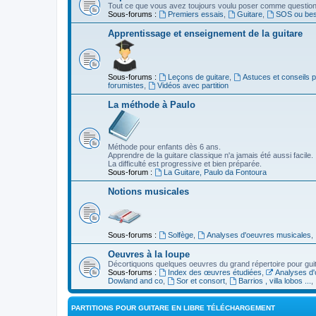
Tout ce que vous avez toujours voulu poser comme question s
Sous-forums :
Premiers essais
,
Guitare
,
SOS ou beso
Apprentissage et enseignement de la guitare
Sous-forums :
Leçons de guitare
,
Astuces et conseils 
forumistes
,
Vidéos avec partition
La méthode à Paulo
Méthode pour enfants dès 6 ans.
Apprendre de la guitare classique n'a jamais été aussi facile.
La difficulté est progressive et bien préparée.
Sous-forum :
La Guitare, Paulo da Fontoura
Notions musicales
Sous-forums :
Solfège
,
Analyses d'oeuvres musicales
,
Oeuvres à la loupe
Décortiquons quelques oeuvres du grand répertoire pour gui
Sous-forums :
Index des œuvres étudiées
,
Analyses d'
Dowland and co
,
Sor et consort
,
Barrios , villa lobos ...
,
PARTITIONS POUR GUITARE EN LIBRE TÉLÉCHARGEMENT