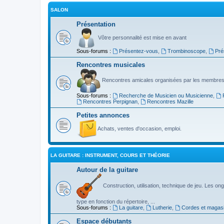
SALON
Présentation
Vôtre personnalité est mise en avant
Sous-forums :
Présentez-vous
,
Trombinoscope
,
Pré
Rencontres musicales
Rencontres amicales organisées par les membres
Sous-forums :
Recherche de Musicien ou Musicienne
,
Rencontres Perpignan
,
Rencontres Mazille
Petites annonces
Achats, ventes d'occasion, emploi.
LA GUITARE : INSTRUMENT, COURS ET THÉORIE
Autour de la guitare
Construction, utilisation, technique de jeu. Les ongl
type en fonction du répertoire, ...
Sous-forums :
La guitare
,
Lutherie
,
Cordes et magas
Espace débutants