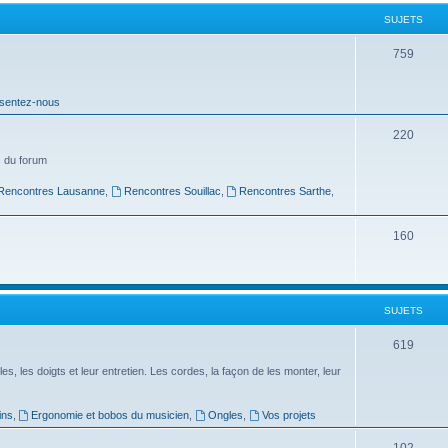
t
SUJETS
s
S
759
u
sentez-nous
j
e
S
220
t
u
 du forum
s
j
Rencontres Lausanne
,
Rencontres Souillac
,
Rencontres Sarthe
,
e
S
160
t
u
s
j
SUJETS
e
t
S
619
s
u
es, les doigts et leur entretien. Les cordes, la façon de les monter, leur
j
ins
,
Ergonomie et bobos du musicien
,
Ongles
,
Vos projets
e
S
102
t