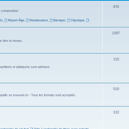
t
S
835
du compositeur
s
u
és
,
Moyen-Âge
,
Renaissance
,
Baroque
,
Classique
,
j
e
S
1097
t
u
 titre et niveau.
s
j
e
S
155
t
u
artitions et tablatures sont admises.
s
j
e
S
520
t
ublic se trouvent ici - Tous les formats sont acceptés.
u
s
j
e
S
332
t
u
s
j
 recherche de cd dvd
,
Aide à recherche de titres avec extraits