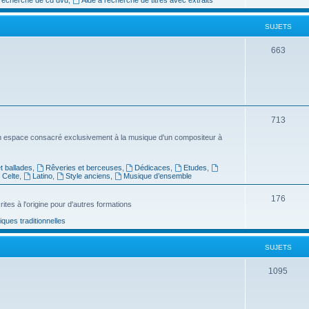
e
SUJETS
t
s
S
663
u
j
e
S
713
t
u
n espace consacré exclusivement à la musique d'un compositeur à
s
j
 ballades
,
Rêveries et berceuses
,
Dédicaces
,
Etudes
,
e
Celte
,
Latino
,
Style anciens
,
Musique d’ensemble
t
S
176
ites à l'origine pour d'autres formations
s
u
ues traditionnelles
j
SUJETS
e
t
S
1095
s
u
j