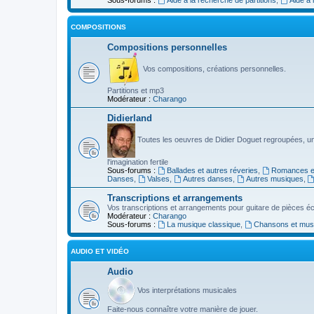
COMPOSITIONS
Compositions personnelles
Vos compositions, créations personnelles.
Partitions et mp3
Modérateur :
Charango
Didierland
Toutes les oeuvres de Didier Doguet regroupées, u
l'imagination fertile
Sous-forums :
Ballades et autres réveries
,
Romances et
Danses
,
Valses
,
Autres danses
,
Autres musiques
,
Transcriptions et arrangements
Vos transcriptions et arrangements pour guitare de pièces écr
Modérateur :
Charango
Sous-forums :
La musique classique
,
Chansons et musiq
AUDIO ET VIDÉO
Audio
Vos interprétations musicales
Faite-nous connaître votre manière de jouer.