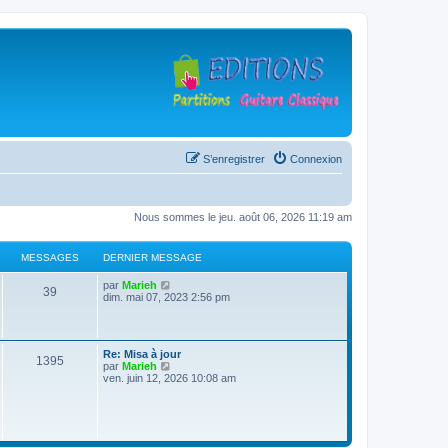
S’enregistrer
Connexion
Nous sommes le jeu. août 06, 2026 11:19 am
MESSAGES
DERNIER MESSAGE
D
V
par
Marieh
M
39
e
o
dim. mai 07, 2023 2:56 pm
r
i
e
n
r
i
l
s
e
e
D
Re: Misa à jour
r
d
M
1395
e
V
par
Marieh
s
m
e
r
o
ven. juin 12, 2026 10:08 am
e
r
e
n
i
s
n
a
i
r
s
i
s
e
l
a
e
g
r
e
g
r
s
m
d
e
m
e