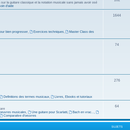
ur la guitare classique et la notation musicale sans jamais avoir osé
in d'aide
u
s
j
S
1644
e
u
t
j
pour bien progresser
,
Exercices techniques
,
Master Class des
s
e
S
74
t
u
s
j
e
t
S
276
s
u
j
Definitions des termes musicaux
,
Livres, Ebooks et tutoriaux
e
S
64
tare
t
oeuvres musicales
,
Une guitare pour Scarlatti
,
Bach en vrac...
,
u
Comparative d'oeuvres
s
j
SUJETS
e