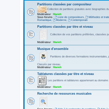
Partitions classées par compositeur
Collection de partitions gratuites avec biographies 
Modérateur :
Marieh
Sous-forums :
Liste de compositeurs
,
Méthodes et trait
Romantique
,
Moderne
,
Contemporain
Partitions classées par titre et niveau
Collection de vos partitions préférées, classées par
Modérateur :
Marieh
Musique d'ensemble
Partitions de diverses formations instrumentales, p
Classés par niveau.
Modérateur :
Marieh
Tablatures classées par titre et niveau
Les partitions et tablatures appartenant au domaine p
Modérateur :
Marieh
Recherche de ressources musicales
Sous-forums :
Aide à la recherche de partitions
,
Aide à