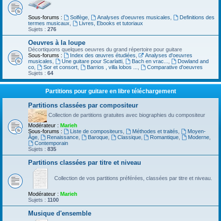
Sous-forums :
Solfège
,
Analyses d'oeuvres musicales
,
Definitions des
termes musicaux
,
Livres, Ebooks et tutoriaux
Sujets :
276
Oeuvres à la loupe
Décortiquons quelques oeuvres du grand répertoire pour guitare
Sous-forums :
Index des œuvres étudiées
,
Analyses d'oeuvres
musicales
,
Une guitare pour Scarlatti
,
Bach en vrac...
,
Dowland and
co
,
Sor et consort
,
Barrios , villa lobos ...
,
Comparative d'oeuvres
Sujets :
64
Partitions pour guitare en libre téléchargement
Partitions classées par compositeur
Collection de partitions gratuites avec biographies du compositeur
Modérateur :
Marieh
Sous-forums :
Liste de compositeurs
,
Méthodes et traités
,
Moyen-
Âge
,
Renaissance
,
Baroque
,
Classique
,
Romantique
,
Moderne
,
Contemporain
Sujets :
835
Partitions classées par titre et niveau
Collection de vos partitions préférées, classées par titre et niveau.
Modérateur :
Marieh
Sujets :
1100
Musique d'ensemble