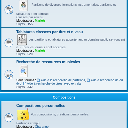
Partitions de diverses formations instrumentales, partitions et
tablatures sont admises.
Classés par niveau.
Modérateur :
Marieh
Sujets :
155
Tablatures classées par titre et niveau
Les partitions et tablatures appartenant au domaine public se trouvent
ici - Tous les formats sont acceptés.
Modérateur :
Marieh
Sujets :
520
Recherche de ressources musicales
Sous-forums :
Aide à la recherche de partitions
,
Aide à recherche de cd
dvd
,
Aide à recherche de titres avec extraits
Sujets :
332
Compositions
Compositions personnelles
Vos compositions, créations personnelles.
Partitions et mp3
Modérateur :
Charango