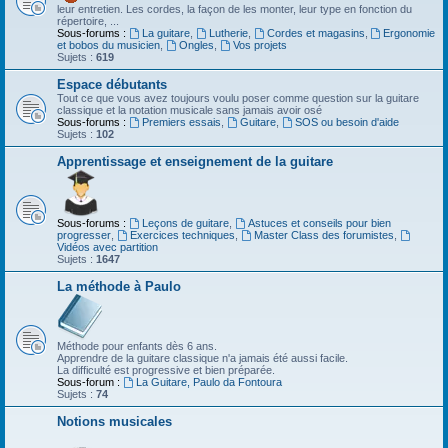
leur entretien. Les cordes, la façon de les monter, leur type en fonction du
répertoire, ...
Sous-forums :
La guitare
,
Lutherie
,
Cordes et magasins
,
Ergonomie
et bobos du musicien
,
Ongles
,
Vos projets
Sujets :
619
Espace débutants
Tout ce que vous avez toujours voulu poser comme question sur la guitare
classique et la notation musicale sans jamais avoir osé
Sous-forums :
Premiers essais
,
Guitare
,
SOS ou besoin d'aide
Sujets :
102
Apprentissage et enseignement de la guitare
Sous-forums :
Leçons de guitare
,
Astuces et conseils pour bien
progresser
,
Exercices techniques
,
Master Class des forumistes
,
Vidéos avec partition
Sujets :
1647
La méthode à Paulo
Méthode pour enfants dès 6 ans.
Apprendre de la guitare classique n'a jamais été aussi facile.
La difficulté est progressive et bien préparée.
Sous-forum :
La Guitare, Paulo da Fontoura
Sujets :
74
Notions musicales