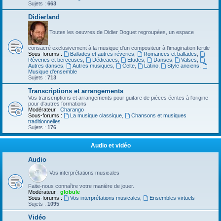
Sujets :
663
Didierland
Toutes les oeuvres de Didier Doguet regroupées, un espace
consacré exclusivement à la musique d'un compositeur à l'imagination fertile
Sous-forums :
Ballades et autres réveries
,
Romances et ballades
,
Rêveries et berceuses
,
Dédicaces
,
Etudes
,
Danses
,
Valses
,
Autres danses
,
Autres musiques
,
Celte
,
Latino
,
Style anciens
,
Musique d’ensemble
Sujets :
713
Transcriptions et arrangements
Vos transcriptions et arrangements pour guitare de pièces écrites à l'origine
pour d'autres formations
Modérateur :
Charango
Sous-forums :
La musique classique
,
Chansons et musiques
traditionnelles
Sujets :
176
Audio et vidéo
Audio
Vos interprétations musicales
Faite-nous connaître votre manière de jouer.
Modérateur :
globule
Sous-forums :
Vos interprétations musicales
,
Ensembles virtuels
Sujets :
1095
Vidéo