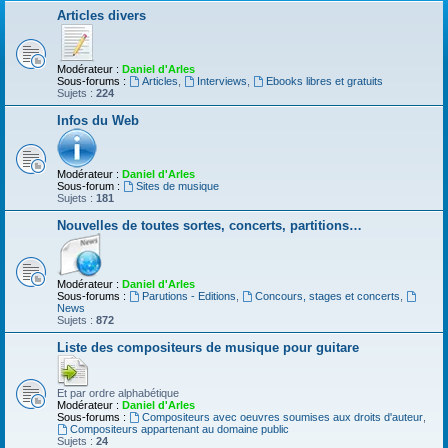
Articles divers
Modérateur :
Daniel d'Arles
Sous-forums :
Articles
,
Interviews
,
Ebooks libres et gratuits
Sujets :
224
Infos du Web
Modérateur :
Daniel d'Arles
Sous-forum :
Sites de musique
Sujets :
181
Nouvelles de toutes sortes, concerts, partitions…
Modérateur :
Daniel d'Arles
Sous-forums :
Parutions - Editions
,
Concours, stages et concerts
,
News
Sujets :
872
Liste des compositeurs de musique pour guitare
Et par ordre alphabétique
Modérateur :
Daniel d'Arles
Sous-forums :
Compositeurs avec oeuvres soumises aux droits d'auteur
,
Compositeurs appartenant au domaine public
Sujets :
24