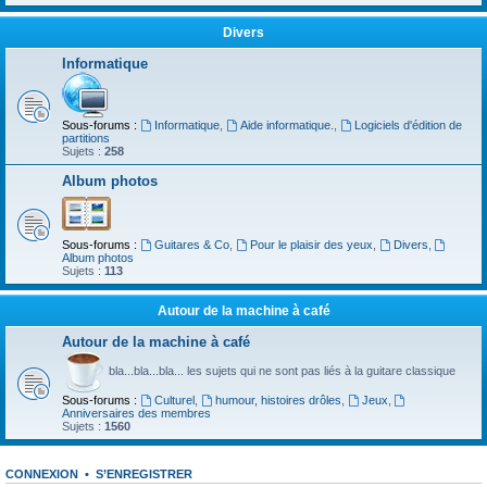
Divers
Informatique
Sous-forums :
Informatique
,
Aide informatique.
,
Logiciels d'édition de
partitions
Sujets :
258
Album photos
Sous-forums :
Guitares & Co
,
Pour le plaisir des yeux
,
Divers
,
Album photos
Sujets :
113
Autour de la machine à café
Autour de la machine à café
bla...bla...bla... les sujets qui ne sont pas liés à la guitare classique
Sous-forums :
Culturel
,
humour, histoires drôles
,
Jeux
,
Anniversaires des membres
Sujets :
1560
CONNEXION
•
S’ENREGISTRER