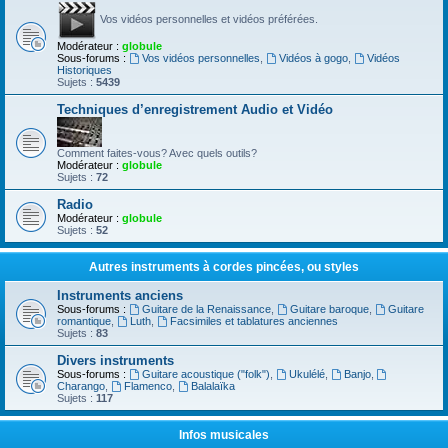
Vos vidéos personnelles et vidéos préférées.
Modérateur :
globule
Sous-forums :
Vos vidéos personnelles
,
Vidéos à gogo
,
Vidéos
Historiques
Sujets :
5439
Techniques d’enregistrement Audio et Vidéo
Comment faites-vous? Avec quels outils?
Modérateur :
globule
Sujets :
72
Radio
Modérateur :
globule
Sujets :
52
Autres instruments à cordes pincées, ou styles
Instruments anciens
Sous-forums :
Guitare de la Renaissance
,
Guitare baroque
,
Guitare
romantique
,
Luth
,
Facsimiles et tablatures anciennes
Sujets :
83
Divers instruments
Sous-forums :
Guitare acoustique ("folk")
,
Ukulélé
,
Banjo
,
Charango
,
Flamenco
,
Balalaïka
Sujets :
117
Infos musicales