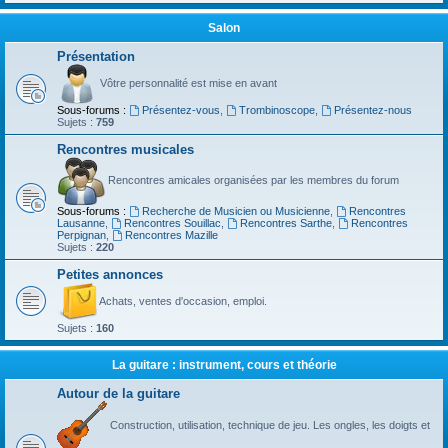
Salon
Présentation
Vôtre personnalité est mise en avant
Sous-forums :
Présentez-vous
,
Trombinoscope
,
Présentez-nous
Sujets :
759
Rencontres musicales
Rencontres amicales organisées par les membres du forum
Sous-forums :
Recherche de Musicien ou Musicienne
,
Rencontres
Lausanne
,
Rencontres Souillac
,
Rencontres Sarthe
,
Rencontres
Perpignan
,
Rencontres Mazille
Sujets :
220
Petites annonces
Achats, ventes d'occasion, emploi.
Sujets :
160
La guitare : instrument, cours et théorie
Autour de la guitare
Construction, utilisation, technique de jeu. Les ongles, les doigts et