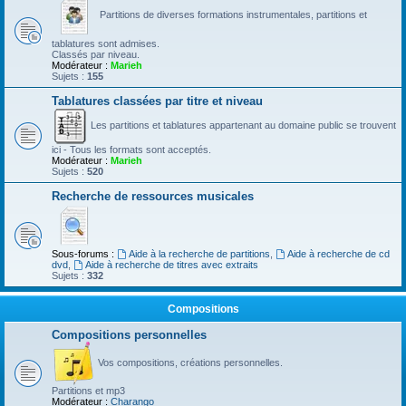
Partitions de diverses formations instrumentales, partitions et
tablatures sont admises.
Classés par niveau.
Modérateur :
Marieh
Sujets :
155
Tablatures classées par titre et niveau
Les partitions et tablatures appartenant au domaine public se trouvent
ici - Tous les formats sont acceptés.
Modérateur :
Marieh
Sujets :
520
Recherche de ressources musicales
Sous-forums :
Aide à la recherche de partitions
,
Aide à recherche de cd
dvd
,
Aide à recherche de titres avec extraits
Sujets :
332
Compositions
Compositions personnelles
Vos compositions, créations personnelles.
Partitions et mp3
Modérateur :
Charango