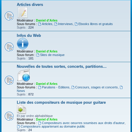
Articles divers
Modérateur :
Daniel d'Arles
Sous-forums :
Articles
,
Interviews
,
Ebooks libres et gratuits
Sujets :
224
Infos du Web
Modérateur :
Daniel d'Arles
Sous-forum :
Sites de musique
Sujets :
181
Nouvelles de toutes sortes, concerts, partitions…
Modérateur :
Daniel d'Arles
Sous-forums :
Parutions - Editions
,
Concours, stages et concerts
,
News
Sujets :
872
Liste des compositeurs de musique pour guitare
Et par ordre alphabétique
Modérateur :
Daniel d'Arles
Sous-forums :
Compositeurs avec oeuvres soumises aux droits d'auteur
,
Compositeurs appartenant au domaine public
Sujets :
24