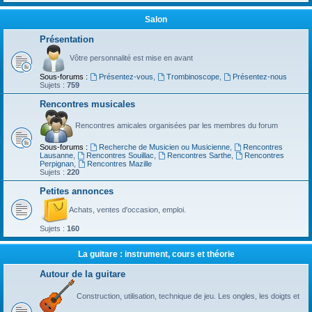
Salon
Présentation
Vôtre personnalité est mise en avant
Sous-forums :
Présentez-vous
,
Trombinoscope
,
Présentez-nous
Sujets :
759
Rencontres musicales
Rencontres amicales organisées par les membres du forum
Sous-forums :
Recherche de Musicien ou Musicienne
,
Rencontres
Lausanne
,
Rencontres Souillac
,
Rencontres Sarthe
,
Rencontres
Perpignan
,
Rencontres Mazille
Sujets :
220
Petites annonces
Achats, ventes d'occasion, emploi.
Sujets :
160
La guitare : instrument, cours et théorie
Autour de la guitare
Construction, utilisation, technique de jeu. Les ongles, les doigts et