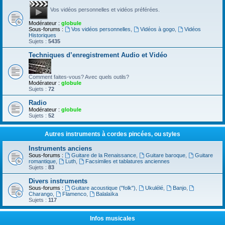
Vos vidéos personnelles et vidéos préférées.
Modérateur :
globule
Sous-forums :
Vos vidéos personnelles
,
Vidéos à gogo
,
Vidéos
Historiques
Sujets :
5435
Techniques d’enregistrement Audio et Vidéo
Comment faites-vous? Avec quels outils?
Modérateur :
globule
Sujets :
72
Radio
Modérateur :
globule
Sujets :
52
Autres instruments à cordes pincées, ou styles
Instruments anciens
Sous-forums :
Guitare de la Renaissance
,
Guitare baroque
,
Guitare
romantique
,
Luth
,
Facsimiles et tablatures anciennes
Sujets :
83
Divers instruments
Sous-forums :
Guitare acoustique ("folk")
,
Ukulélé
,
Banjo
,
Charango
,
Flamenco
,
Balalaïka
Sujets :
117
Infos musicales