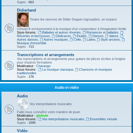
Sujets :
663
Didierland
Toutes les oeuvres de Didier Doguet regroupées, un espace
consacré exclusivement à la musique d'un compositeur à l'imagination fertile
Sous-forums :
Ballades et autres réveries
,
Romances et ballades
,
Rêveries et berceuses
,
Dédicaces
,
Etudes
,
Danses
,
Valses
,
Autres danses
,
Autres musiques
,
Celte
,
Latino
,
Style anciens
,
Musique d’ensemble
Sujets :
713
Transcriptions et arrangements
Vos transcriptions et arrangements pour guitare de pièces écrites à l'origine
pour d'autres formations
Modérateur :
Charango
Sous-forums :
La musique classique
,
Chansons et musiques
traditionnelles
Sujets :
176
Audio et vidéo
Audio
Vos interprétations musicales
Faite-nous connaître votre manière de jouer.
Modérateur :
globule
Sous-forums :
Vos interprétations musicales
,
Ensembles virtuels
Sujets :
1095
Vidéo