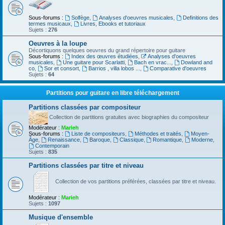
Sous-forums :
Solfège
,
Analyses d'oeuvres musicales
,
Definitions des
termes musicaux
,
Livres, Ebooks et tutoriaux
Sujets :
276
Oeuvres à la loupe
Décortiquons quelques oeuvres du grand répertoire pour guitare
Sous-forums :
Index des œuvres étudiées
,
Analyses d'oeuvres
musicales
,
Une guitare pour Scarlatti
,
Bach en vrac...
,
Dowland and
co
,
Sor et consort
,
Barrios , villa lobos ...
,
Comparative d'oeuvres
Sujets :
64
Partitions pour guitare en libre téléchargement
Partitions classées par compositeur
Collection de partitions gratuites avec biographies du compositeur
Modérateur :
Marieh
Sous-forums :
Liste de compositeurs
,
Méthodes et traités
,
Moyen-
Âge
,
Renaissance
,
Baroque
,
Classique
,
Romantique
,
Moderne
,
Contemporain
Sujets :
835
Partitions classées par titre et niveau
Collection de vos partitions préférées, classées par titre et niveau.
Modérateur :
Marieh
Sujets :
1097
Musique d'ensemble