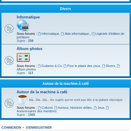
Divers
Informatique
Sous-forums :
Informatique
,
Aide informatique.
,
Logiciels d'édition de
partitions
Sujets :
258
Album photos
Sous-forums :
Guitares & Co
,
Pour le plaisir des yeux
,
Divers
,
Album photos
Sujets :
113
Autour de la machine à café
Autour de la machine à café
bla...bla...bla... les sujets qui ne sont pas liés à la guitare classique
Sous-forums :
Culturel
,
humour, histoires drôles
,
Jeux
,
Anniversaires des membres
Sujets :
1560
CONNEXION
•
S’ENREGISTRER