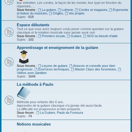
leur entretien. Les cordes, la façon de les monter, leur type en fonction du
répertoire, ...
Sous-forums :
La guitare
,
Lutherie
,
Cordes et magasins
,
Ergonomie
et bobos du musicien
,
Ongles
,
Vos projets
Sujets :
619
Espace débutants
Tout ce que vous avez toujours voulu poser comme question sur la guitare
classique et la notation musicale sans jamais avoir osé
Sous-forums :
Premiers essais
,
Guitare
,
SOS ou besoin d'aide
Sujets :
102
Apprentissage et enseignement de la guitare
Sous-forums :
Leçons de guitare
,
Astuces et conseils pour bien
progresser
,
Exercices techniques
,
Master Class des forumistes
,
Vidéos avec partition
Sujets :
1644
La méthode à Paulo
Méthode pour enfants dès 6 ans.
Apprendre de la guitare classique n'a jamais été aussi facile.
La difficulté est progressive et bien préparée.
Sous-forum :
La Guitare, Paulo da Fontoura
Sujets :
74
Notions musicales