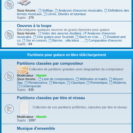
Sous-forums :
Solfège
,
Analyses d'oeuvres musicales
,
Definitions des
termes musicaux
,
Livres, Ebooks et tutoriaux
Sujets :
276
Oeuvres à la loupe
Décortiquons quelques oeuvres du grand répertoire pour guitare
Sous-forums :
Index des œuvres étudiées
,
Analyses d'oeuvres
musicales
,
Une guitare pour Scarlatti
,
Bach en vrac...
,
Dowland and
co
,
Sor et consort
,
Barrios , villa lobos ...
,
Comparative d'oeuvres
Sujets :
64
Partitions pour guitare en libre téléchargement
Partitions classées par compositeur
Collection de partitions gratuites avec biographies du compositeur
Modérateur :
Marieh
Sous-forums :
Liste de compositeurs
,
Méthodes et traités
,
Moyen-
Âge
,
Renaissance
,
Baroque
,
Classique
,
Romantique
,
Moderne
,
Contemporain
Sujets :
835
Partitions classées par titre et niveau
Collection de vos partitions préférées, classées par titre et niveau.
Modérateur :
Marieh
Sujets :
1097
Musique d'ensemble