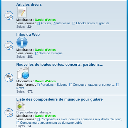
Articles divers
Modérateur :
Daniel d'Arles
Sous-forums :
Articles
,
Interviews
,
Ebooks libres et gratuits
Sujets :
224
Infos du Web
Modérateur :
Daniel d'Arles
Sous-forum :
Sites de musique
Sujets :
181
Nouvelles de toutes sortes, concerts, partitions…
Modérateur :
Daniel d'Arles
Sous-forums :
Parutions - Editions
,
Concours, stages et concerts
,
News
Sujets :
872
Liste des compositeurs de musique pour guitare
Et par ordre alphabétique
Modérateur :
Daniel d'Arles
Sous-forums :
Compositeurs avec oeuvres soumises aux droits d'auteur
,
Compositeurs appartenant au domaine public
Sujets :
24