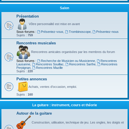
Salon
Présentation
Vôtre personnalité est mise en avant
Sous-forums :
Présentez-vous
,
Trombinoscope
,
Présentez-nous
Sujets :
759
Rencontres musicales
Rencontres amicales organisées par les membres du forum
Sous-forums :
Recherche de Musicien ou Musicienne
,
Rencontres
Lausanne
,
Rencontres Souillac
,
Rencontres Sarthe
,
Rencontres
Perpignan
,
Rencontres Mazille
Sujets :
220
Petites annonces
Achats, ventes d'occasion, emploi.
Sujets :
160
La guitare : instrument, cours et théorie
Autour de la guitare
Construction, utilisation, technique de jeu. Les ongles, les doigts et