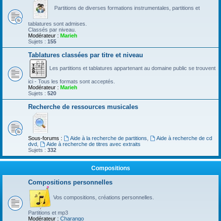
Partitions de diverses formations instrumentales, partitions et
tablatures sont admises.
Classés par niveau.
Modérateur :
Marieh
Sujets :
155
Tablatures classées par titre et niveau
Les partitions et tablatures appartenant au domaine public se trouvent
ici - Tous les formats sont acceptés.
Modérateur :
Marieh
Sujets :
520
Recherche de ressources musicales
Sous-forums :
Aide à la recherche de partitions
,
Aide à recherche de cd
dvd
,
Aide à recherche de titres avec extraits
Sujets :
332
Compositions
Compositions personnelles
Vos compositions, créations personnelles.
Partitions et mp3
Modérateur :
Charango