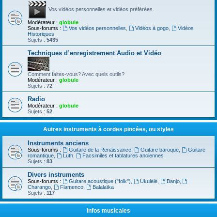
Vos vidéos personnelles et vidéos préférées.
Modérateur :
globule
Sous-forums :
Vos vidéos personnelles
,
Vidéos à gogo
,
Vidéos
Historiques
Sujets :
5435
Techniques d’enregistrement Audio et Vidéo
Comment faites-vous? Avec quels outils?
Modérateur :
globule
Sujets :
72
Radio
Modérateur :
globule
Sujets :
52
Autres instruments à cordes pincées, ou styles
Instruments anciens
Sous-forums :
Guitare de la Renaissance
,
Guitare baroque
,
Guitare
romantique
,
Luth
,
Facsimiles et tablatures anciennes
Sujets :
83
Divers instruments
Sous-forums :
Guitare acoustique ("folk")
,
Ukulélé
,
Banjo
,
Charango
,
Flamenco
,
Balalaïka
Sujets :
117
Infos musicales