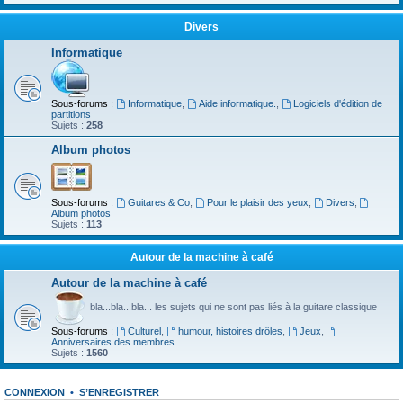
Divers
Informatique
Sous-forums :
Informatique
,
Aide informatique.
,
Logiciels d'édition de
partitions
Sujets :
258
Album photos
Sous-forums :
Guitares & Co
,
Pour le plaisir des yeux
,
Divers
,
Album photos
Sujets :
113
Autour de la machine à café
Autour de la machine à café
bla...bla...bla... les sujets qui ne sont pas liés à la guitare classique
Sous-forums :
Culturel
,
humour, histoires drôles
,
Jeux
,
Anniversaires des membres
Sujets :
1560
CONNEXION
•
S’ENREGISTRER