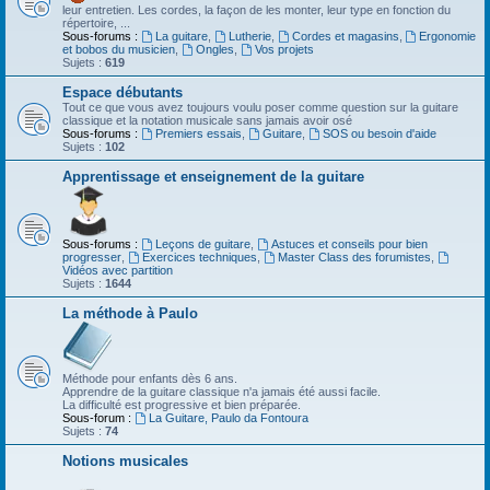
leur entretien. Les cordes, la façon de les monter, leur type en fonction du
répertoire, ...
Sous-forums :
La guitare
,
Lutherie
,
Cordes et magasins
,
Ergonomie
et bobos du musicien
,
Ongles
,
Vos projets
Sujets :
619
Espace débutants
Tout ce que vous avez toujours voulu poser comme question sur la guitare
classique et la notation musicale sans jamais avoir osé
Sous-forums :
Premiers essais
,
Guitare
,
SOS ou besoin d'aide
Sujets :
102
Apprentissage et enseignement de la guitare
Sous-forums :
Leçons de guitare
,
Astuces et conseils pour bien
progresser
,
Exercices techniques
,
Master Class des forumistes
,
Vidéos avec partition
Sujets :
1644
La méthode à Paulo
Méthode pour enfants dès 6 ans.
Apprendre de la guitare classique n'a jamais été aussi facile.
La difficulté est progressive et bien préparée.
Sous-forum :
La Guitare, Paulo da Fontoura
Sujets :
74
Notions musicales