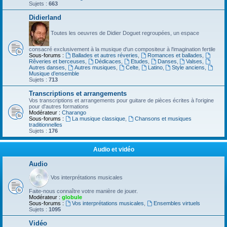
Sujets :
663
Didierland
Toutes les oeuvres de Didier Doguet regroupées, un espace
consacré exclusivement à la musique d'un compositeur à l'imagination fertile
Sous-forums :
Ballades et autres réveries
,
Romances et ballades
,
Rêveries et berceuses
,
Dédicaces
,
Etudes
,
Danses
,
Valses
,
Autres danses
,
Autres musiques
,
Celte
,
Latino
,
Style anciens
,
Musique d’ensemble
Sujets :
713
Transcriptions et arrangements
Vos transcriptions et arrangements pour guitare de pièces écrites à l'origine
pour d'autres formations
Modérateur :
Charango
Sous-forums :
La musique classique
,
Chansons et musiques
traditionnelles
Sujets :
176
Audio et vidéo
Audio
Vos interprétations musicales
Faite-nous connaître votre manière de jouer.
Modérateur :
globule
Sous-forums :
Vos interprétations musicales
,
Ensembles virtuels
Sujets :
1095
Vidéo