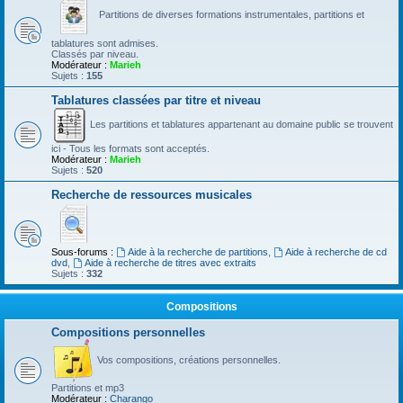
Partitions de diverses formations instrumentales, partitions et
tablatures sont admises.
Classés par niveau.
Modérateur :
Marieh
Sujets :
155
Tablatures classées par titre et niveau
Les partitions et tablatures appartenant au domaine public se trouvent
ici - Tous les formats sont acceptés.
Modérateur :
Marieh
Sujets :
520
Recherche de ressources musicales
Sous-forums :
Aide à la recherche de partitions
,
Aide à recherche de cd
dvd
,
Aide à recherche de titres avec extraits
Sujets :
332
Compositions
Compositions personnelles
Vos compositions, créations personnelles.
Partitions et mp3
Modérateur :
Charango