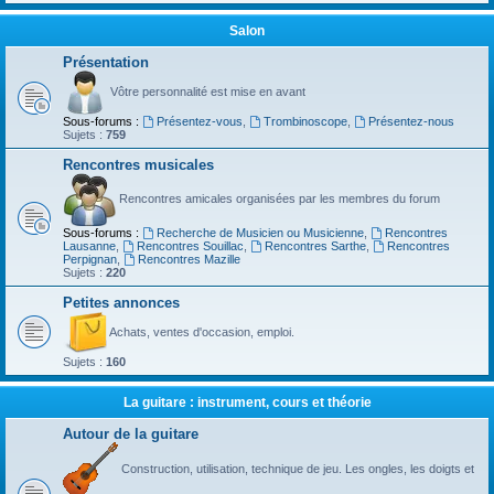
Salon
Présentation
Vôtre personnalité est mise en avant
Sous-forums :
Présentez-vous
,
Trombinoscope
,
Présentez-nous
Sujets :
759
Rencontres musicales
Rencontres amicales organisées par les membres du forum
Sous-forums :
Recherche de Musicien ou Musicienne
,
Rencontres
Lausanne
,
Rencontres Souillac
,
Rencontres Sarthe
,
Rencontres
Perpignan
,
Rencontres Mazille
Sujets :
220
Petites annonces
Achats, ventes d'occasion, emploi.
Sujets :
160
La guitare : instrument, cours et théorie
Autour de la guitare
Construction, utilisation, technique de jeu. Les ongles, les doigts et