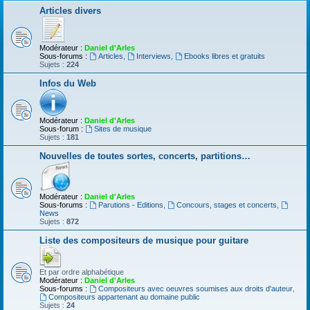
Articles divers
Modérateur :
Daniel d'Arles
Sous-forums :
Articles
,
Interviews
,
Ebooks libres et gratuits
Sujets :
224
Infos du Web
Modérateur :
Daniel d'Arles
Sous-forum :
Sites de musique
Sujets :
181
Nouvelles de toutes sortes, concerts, partitions…
Modérateur :
Daniel d'Arles
Sous-forums :
Parutions - Editions
,
Concours, stages et concerts
,
News
Sujets :
872
Liste des compositeurs de musique pour guitare
Et par ordre alphabétique
Modérateur :
Daniel d'Arles
Sous-forums :
Compositeurs avec oeuvres soumises aux droits d'auteur
,
Compositeurs appartenant au domaine public
Sujets :
24