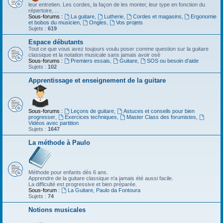
leur entretien. Les cordes, la façon de les monter, leur type en fonction du
répertoire, ...
Sous-forums :
La guitare
,
Lutherie
,
Cordes et magasins
,
Ergonomie
et bobos du musicien
,
Ongles
,
Vos projets
Sujets :
619
Espace débutants
Tout ce que vous avez toujours voulu poser comme question sur la guitare
classique et la notation musicale sans jamais avoir osé
Sous-forums :
Premiers essais
,
Guitare
,
SOS ou besoin d'aide
Sujets :
102
Apprentissage et enseignement de la guitare
Sous-forums :
Leçons de guitare
,
Astuces et conseils pour bien
progresser
,
Exercices techniques
,
Master Class des forumistes
,
Vidéos avec partition
Sujets :
1647
La méthode à Paulo
Méthode pour enfants dès 6 ans.
Apprendre de la guitare classique n'a jamais été aussi facile.
La difficulté est progressive et bien préparée.
Sous-forum :
La Guitare, Paulo da Fontoura
Sujets :
74
Notions musicales