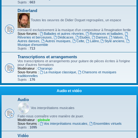
Sujets :
663
Didierland
Toutes les oeuvres de Didier Doguet regroupées, un espace
consacré exclusivement à la musique d'un compositeur à l'imagination fertile
Sous-forums :
Ballades et autres réveries
,
Romances et ballades
,
Rêveries et berceuses
,
Dédicaces
,
Etudes
,
Danses
,
Valses
,
Autres danses
,
Autres musiques
,
Celte
,
Latino
,
Style anciens
,
Musique d’ensemble
Sujets :
713
Transcriptions et arrangements
Vos transcriptions et arrangements pour guitare de pièces écrites à l'origine
pour d'autres formations
Modérateur :
Charango
Sous-forums :
La musique classique
,
Chansons et musiques
traditionnelles
Sujets :
176
Audio et vidéo
Audio
Vos interprétations musicales
Faite-nous connaître votre manière de jouer.
Modérateur :
globule
Sous-forums :
Vos interprétations musicales
,
Ensembles virtuels
Sujets :
1095
Vidéo