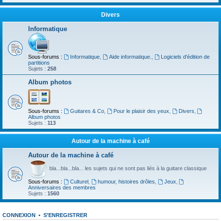
Divers
Informatique
Sous-forums :
Informatique
,
Aide informatique.
,
Logiciels d'édition de
partitions
Sujets :
258
Album photos
Sous-forums :
Guitares & Co
,
Pour le plaisir des yeux
,
Divers
,
Album photos
Sujets :
113
Autour de la machine à café
Autour de la machine à café
bla...bla...bla... les sujets qui ne sont pas liés à la guitare classique
Sous-forums :
Culturel
,
humour, histoires drôles
,
Jeux
,
Anniversaires des membres
Sujets :
1560
CONNEXION
•
S’ENREGISTRER