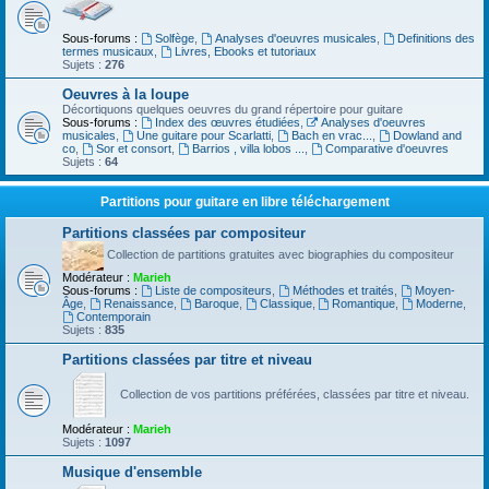
Sous-forums :
Solfège
,
Analyses d'oeuvres musicales
,
Definitions des
termes musicaux
,
Livres, Ebooks et tutoriaux
Sujets :
276
Oeuvres à la loupe
Décortiquons quelques oeuvres du grand répertoire pour guitare
Sous-forums :
Index des œuvres étudiées
,
Analyses d'oeuvres
musicales
,
Une guitare pour Scarlatti
,
Bach en vrac...
,
Dowland and
co
,
Sor et consort
,
Barrios , villa lobos ...
,
Comparative d'oeuvres
Sujets :
64
Partitions pour guitare en libre téléchargement
Partitions classées par compositeur
Collection de partitions gratuites avec biographies du compositeur
Modérateur :
Marieh
Sous-forums :
Liste de compositeurs
,
Méthodes et traités
,
Moyen-
Âge
,
Renaissance
,
Baroque
,
Classique
,
Romantique
,
Moderne
,
Contemporain
Sujets :
835
Partitions classées par titre et niveau
Collection de vos partitions préférées, classées par titre et niveau.
Modérateur :
Marieh
Sujets :
1097
Musique d'ensemble