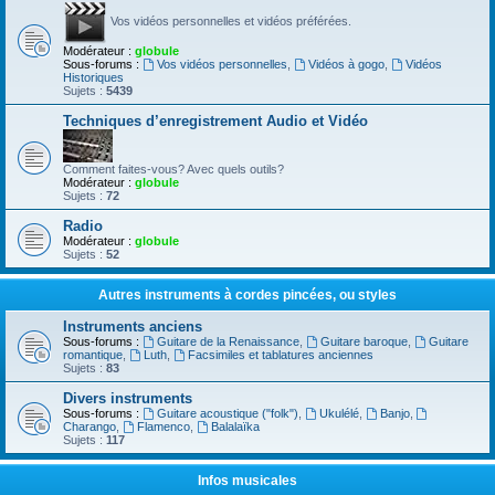
Vos vidéos personnelles et vidéos préférées.
Modérateur :
globule
Sous-forums :
Vos vidéos personnelles
,
Vidéos à gogo
,
Vidéos
Historiques
Sujets :
5439
Techniques d’enregistrement Audio et Vidéo
Comment faites-vous? Avec quels outils?
Modérateur :
globule
Sujets :
72
Radio
Modérateur :
globule
Sujets :
52
Autres instruments à cordes pincées, ou styles
Instruments anciens
Sous-forums :
Guitare de la Renaissance
,
Guitare baroque
,
Guitare
romantique
,
Luth
,
Facsimiles et tablatures anciennes
Sujets :
83
Divers instruments
Sous-forums :
Guitare acoustique ("folk")
,
Ukulélé
,
Banjo
,
Charango
,
Flamenco
,
Balalaïka
Sujets :
117
Infos musicales