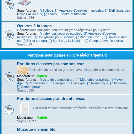
Sous-forums :
Solfège
,
Analyses d'oeuvres musicales
,
Definitions des
termes musicaux
,
Livres, Ebooks et tutoriaux
Sujets :
276
Oeuvres à la loupe
Décortiquons quelques oeuvres du grand répertoire pour guitare
Sous-forums :
Index des œuvres étudiées
,
Analyses d'oeuvres
musicales
,
Une guitare pour Scarlatti
,
Bach en vrac...
,
Dowland and
co
,
Sor et consort
,
Barrios , villa lobos ...
,
Comparative d'oeuvres
Sujets :
64
Partitions pour guitare en libre téléchargement
Partitions classées par compositeur
Collection de partitions gratuites avec biographies du compositeur
Modérateur :
Marieh
Sous-forums :
Liste de compositeurs
,
Méthodes et traités
,
Moyen-
Âge
,
Renaissance
,
Baroque
,
Classique
,
Romantique
,
Moderne
,
Contemporain
Sujets :
835
Partitions classées par titre et niveau
Collection de vos partitions préférées, classées par titre et niveau.
Modérateur :
Marieh
Sujets :
1097
Musique d'ensemble