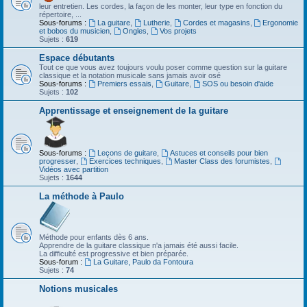
leur entretien. Les cordes, la façon de les monter, leur type en fonction du
répertoire, ...
Sous-forums :
La guitare
,
Lutherie
,
Cordes et magasins
,
Ergonomie
et bobos du musicien
,
Ongles
,
Vos projets
Sujets :
619
Espace débutants
Tout ce que vous avez toujours voulu poser comme question sur la guitare
classique et la notation musicale sans jamais avoir osé
Sous-forums :
Premiers essais
,
Guitare
,
SOS ou besoin d'aide
Sujets :
102
Apprentissage et enseignement de la guitare
Sous-forums :
Leçons de guitare
,
Astuces et conseils pour bien
progresser
,
Exercices techniques
,
Master Class des forumistes
,
Vidéos avec partition
Sujets :
1644
La méthode à Paulo
Méthode pour enfants dès 6 ans.
Apprendre de la guitare classique n'a jamais été aussi facile.
La difficulté est progressive et bien préparée.
Sous-forum :
La Guitare, Paulo da Fontoura
Sujets :
74
Notions musicales