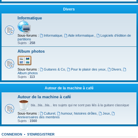
Divers
Informatique
Sous-forums :
Informatique
,
Aide informatique.
,
Logiciels d'édition de
partitions
Sujets :
258
Album photos
Sous-forums :
Guitares & Co
,
Pour le plaisir des yeux
,
Divers
,
Album photos
Sujets :
113
Autour de la machine à café
Autour de la machine à café
bla...bla...bla... les sujets qui ne sont pas liés à la guitare classique
Sous-forums :
Culturel
,
humour, histoires drôles
,
Jeux
,
Anniversaires des membres
Sujets :
1560
CONNEXION
•
S’ENREGISTRER