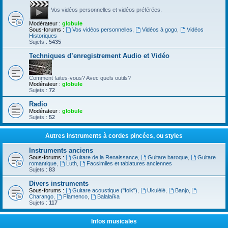
Vos vidéos personnelles et vidéos préférées.
Modérateur :
globule
Sous-forums :
Vos vidéos personnelles
,
Vidéos à gogo
,
Vidéos
Historiques
Sujets :
5435
Techniques d’enregistrement Audio et Vidéo
Comment faites-vous? Avec quels outils?
Modérateur :
globule
Sujets :
72
Radio
Modérateur :
globule
Sujets :
52
Autres instruments à cordes pincées, ou styles
Instruments anciens
Sous-forums :
Guitare de la Renaissance
,
Guitare baroque
,
Guitare
romantique
,
Luth
,
Facsimiles et tablatures anciennes
Sujets :
83
Divers instruments
Sous-forums :
Guitare acoustique ("folk")
,
Ukulélé
,
Banjo
,
Charango
,
Flamenco
,
Balalaïka
Sujets :
117
Infos musicales