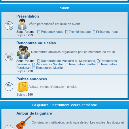
Salon
Présentation
Vôtre personnalité est mise en avant
Sous-forums :
Présentez-vous
,
Trombinoscope
,
Présentez-nous
Sujets :
759
Rencontres musicales
Rencontres amicales organisées par les membres du forum
Sous-forums :
Recherche de Musicien ou Musicienne
,
Rencontres
Lausanne
,
Rencontres Souillac
,
Rencontres Sarthe
,
Rencontres
Perpignan
,
Rencontres Mazille
Sujets :
220
Petites annonces
Achats, ventes d'occasion, emploi.
Sujets :
160
La guitare : instrument, cours et théorie
Autour de la guitare
Construction, utilisation, technique de jeu. Les ongles, les doigts et