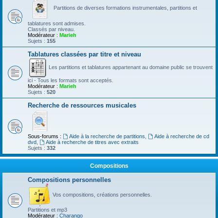
Partitions de diverses formations instrumentales, partitions et
tablatures sont admises.
Classés par niveau.
Modérateur :
Marieh
Sujets :
155
Tablatures classées par titre et niveau
Les partitions et tablatures appartenant au domaine public se trouvent
ici - Tous les formats sont acceptés.
Modérateur :
Marieh
Sujets :
520
Recherche de ressources musicales
Sous-forums :
Aide à la recherche de partitions
,
Aide à recherche de cd
dvd
,
Aide à recherche de titres avec extraits
Sujets :
332
Compositions
Compositions personnelles
Vos compositions, créations personnelles.
Partitions et mp3
Modérateur :
Charango