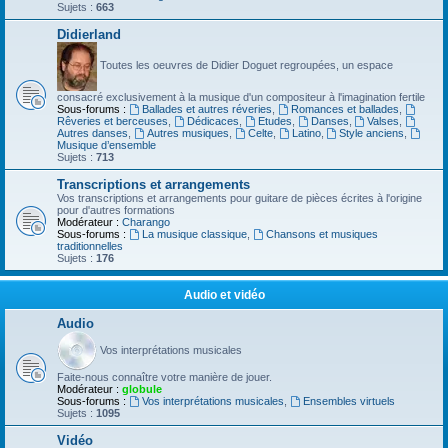
Sujets :
663
Didierland
Toutes les oeuvres de Didier Doguet regroupées, un espace
consacré exclusivement à la musique d'un compositeur à l'imagination fertile
Sous-forums :
Ballades et autres réveries
,
Romances et ballades
,
Rêveries et berceuses
,
Dédicaces
,
Etudes
,
Danses
,
Valses
,
Autres danses
,
Autres musiques
,
Celte
,
Latino
,
Style anciens
,
Musique d’ensemble
Sujets :
713
Transcriptions et arrangements
Vos transcriptions et arrangements pour guitare de pièces écrites à l'origine
pour d'autres formations
Modérateur :
Charango
Sous-forums :
La musique classique
,
Chansons et musiques
traditionnelles
Sujets :
176
Audio et vidéo
Audio
Vos interprétations musicales
Faite-nous connaître votre manière de jouer.
Modérateur :
globule
Sous-forums :
Vos interprétations musicales
,
Ensembles virtuels
Sujets :
1095
Vidéo