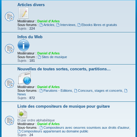
Articles divers
Modérateur :
Daniel d'Arles
Sous-forums :
Articles
,
Interviews
,
Ebooks libres et gratuits
Sujets :
224
Infos du Web
Modérateur :
Daniel d'Arles
Sous-forum :
Sites de musique
Sujets :
181
Nouvelles de toutes sortes, concerts, partitions…
Modérateur :
Daniel d'Arles
Sous-forums :
Parutions - Editions
,
Concours, stages et concerts
,
News
Sujets :
872
Liste des compositeurs de musique pour guitare
Et par ordre alphabétique
Modérateur :
Daniel d'Arles
Sous-forums :
Compositeurs avec oeuvres soumises aux droits d'auteur
,
Compositeurs appartenant au domaine public
Sujets :
24