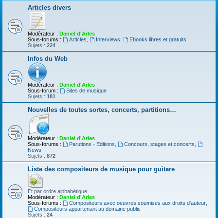
Articles divers
Modérateur :
Daniel d'Arles
Sous-forums :
Articles
,
Interviews
,
Ebooks libres et gratuits
Sujets :
224
Infos du Web
Modérateur :
Daniel d'Arles
Sous-forum :
Sites de musique
Sujets :
181
Nouvelles de toutes sortes, concerts, partitions…
Modérateur :
Daniel d'Arles
Sous-forums :
Parutions - Editions
,
Concours, stages et concerts
,
News
Sujets :
872
Liste des compositeurs de musique pour guitare
Et par ordre alphabétique
Modérateur :
Daniel d'Arles
Sous-forums :
Compositeurs avec oeuvres soumises aux droits d'auteur
,
Compositeurs appartenant au domaine public
Sujets :
24