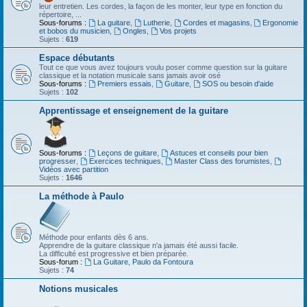
leur entretien. Les cordes, la façon de les monter, leur type en fonction du
répertoire, ...
Sous-forums :
La guitare
,
Lutherie
,
Cordes et magasins
,
Ergonomie
et bobos du musicien
,
Ongles
,
Vos projets
Sujets :
619
Espace débutants
Tout ce que vous avez toujours voulu poser comme question sur la guitare
classique et la notation musicale sans jamais avoir osé
Sous-forums :
Premiers essais
,
Guitare
,
SOS ou besoin d'aide
Sujets :
102
Apprentissage et enseignement de la guitare
Sous-forums :
Leçons de guitare
,
Astuces et conseils pour bien
progresser
,
Exercices techniques
,
Master Class des forumistes
,
Vidéos avec partition
Sujets :
1646
La méthode à Paulo
Méthode pour enfants dès 6 ans.
Apprendre de la guitare classique n'a jamais été aussi facile.
La difficulté est progressive et bien préparée.
Sous-forum :
La Guitare, Paulo da Fontoura
Sujets :
74
Notions musicales