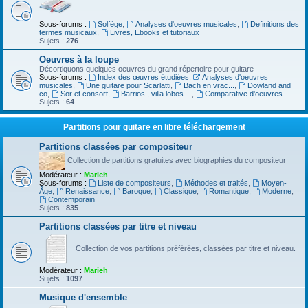
Sous-forums :
Solfège
,
Analyses d'oeuvres musicales
,
Definitions des
termes musicaux
,
Livres, Ebooks et tutoriaux
Sujets :
276
Oeuvres à la loupe
Décortiquons quelques oeuvres du grand répertoire pour guitare
Sous-forums :
Index des œuvres étudiées
,
Analyses d'oeuvres
musicales
,
Une guitare pour Scarlatti
,
Bach en vrac...
,
Dowland and
co
,
Sor et consort
,
Barrios , villa lobos ...
,
Comparative d'oeuvres
Sujets :
64
Partitions pour guitare en libre téléchargement
Partitions classées par compositeur
Collection de partitions gratuites avec biographies du compositeur
Modérateur :
Marieh
Sous-forums :
Liste de compositeurs
,
Méthodes et traités
,
Moyen-
Âge
,
Renaissance
,
Baroque
,
Classique
,
Romantique
,
Moderne
,
Contemporain
Sujets :
835
Partitions classées par titre et niveau
Collection de vos partitions préférées, classées par titre et niveau.
Modérateur :
Marieh
Sujets :
1097
Musique d'ensemble