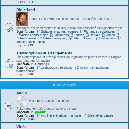
Sujets :
663
Didierland
Toutes les oeuvres de Didier Doguet regroupées, un espace
consacré exclusivement à la musique d'un compositeur à l'imagination fertile
Sous-forums :
Ballades et autres réveries
,
Romances et ballades
,
Rêveries et berceuses
,
Dédicaces
,
Etudes
,
Danses
,
Valses
,
Autres danses
,
Autres musiques
,
Celte
,
Latino
,
Style anciens
,
Musique d’ensemble
Sujets :
713
Transcriptions et arrangements
Vos transcriptions et arrangements pour guitare de pièces écrites à l'origine
pour d'autres formations
Modérateur :
Charango
Sous-forums :
La musique classique
,
Chansons et musiques
traditionnelles
Sujets :
176
Audio et vidéo
Audio
Vos interprétations musicales
Faite-nous connaître votre manière de jouer.
Modérateur :
globule
Sous-forums :
Vos interprétations musicales
,
Ensembles virtuels
Sujets :
1095
Vidéo