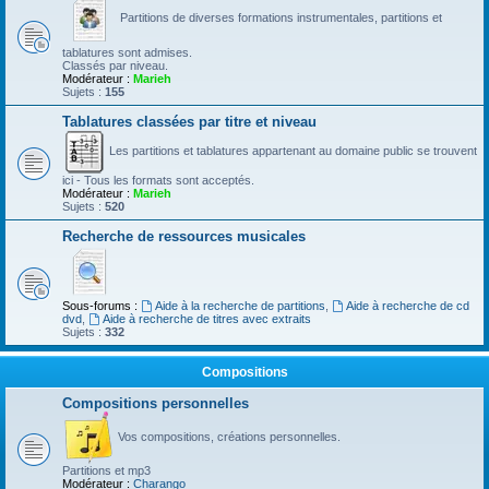
Partitions de diverses formations instrumentales, partitions et
tablatures sont admises.
Classés par niveau.
Modérateur :
Marieh
Sujets :
155
Tablatures classées par titre et niveau
Les partitions et tablatures appartenant au domaine public se trouvent
ici - Tous les formats sont acceptés.
Modérateur :
Marieh
Sujets :
520
Recherche de ressources musicales
Sous-forums :
Aide à la recherche de partitions
,
Aide à recherche de cd
dvd
,
Aide à recherche de titres avec extraits
Sujets :
332
Compositions
Compositions personnelles
Vos compositions, créations personnelles.
Partitions et mp3
Modérateur :
Charango