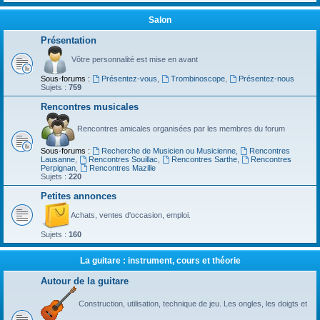
Salon
Présentation
Vôtre personnalité est mise en avant
Sous-forums :
Présentez-vous
,
Trombinoscope
,
Présentez-nous
Sujets :
759
Rencontres musicales
Rencontres amicales organisées par les membres du forum
Sous-forums :
Recherche de Musicien ou Musicienne
,
Rencontres
Lausanne
,
Rencontres Souillac
,
Rencontres Sarthe
,
Rencontres
Perpignan
,
Rencontres Mazille
Sujets :
220
Petites annonces
Achats, ventes d'occasion, emploi.
Sujets :
160
La guitare : instrument, cours et théorie
Autour de la guitare
Construction, utilisation, technique de jeu. Les ongles, les doigts et