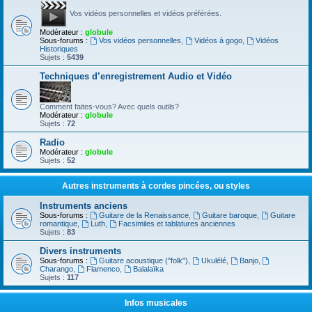
Vos vidéos personnelles et vidéos préférées.
Modérateur :
globule
Sous-forums :
Vos vidéos personnelles
,
Vidéos à gogo
,
Vidéos
Historiques
Sujets :
5439
Techniques d’enregistrement Audio et Vidéo
Comment faites-vous? Avec quels outils?
Modérateur :
globule
Sujets :
72
Radio
Modérateur :
globule
Sujets :
52
Autres instruments à cordes pincées, ou styles
Instruments anciens
Sous-forums :
Guitare de la Renaissance
,
Guitare baroque
,
Guitare
romantique
,
Luth
,
Facsimiles et tablatures anciennes
Sujets :
83
Divers instruments
Sous-forums :
Guitare acoustique ("folk")
,
Ukulélé
,
Banjo
,
Charango
,
Flamenco
,
Balalaïka
Sujets :
117
Infos musicales