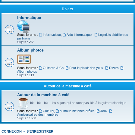
Divers
Informatique
Sous-forums :
Informatique
,
Aide informatique.
,
Logiciels d'édition de
partitions
Sujets :
258
Album photos
Sous-forums :
Guitares & Co
,
Pour le plaisir des yeux
,
Divers
,
Album photos
Sujets :
113
Autour de la machine à café
Autour de la machine à café
bla...bla...bla... les sujets qui ne sont pas liés à la guitare classique
Sous-forums :
Culturel
,
humour, histoires drôles
,
Jeux
,
Anniversaires des membres
Sujets :
1560
CONNEXION
•
S’ENREGISTRER