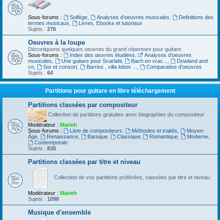
Sous-forums :
Solfège
,
Analyses d'oeuvres musicales
,
Definitions des
termes musicaux
,
Livres, Ebooks et tutoriaux
Sujets :
276
Oeuvres à la loupe
Décortiquons quelques oeuvres du grand répertoire pour guitare
Sous-forums :
Index des œuvres étudiées
,
Analyses d'oeuvres
musicales
,
Une guitare pour Scarlatti
,
Bach en vrac...
,
Dowland and
co
,
Sor et consort
,
Barrios , villa lobos ...
,
Comparative d'oeuvres
Sujets :
64
Partitions pour guitare en libre téléchargement
Partitions classées par compositeur
Collection de partitions gratuites avec biographies du compositeur
Modérateur :
Marieh
Sous-forums :
Liste de compositeurs
,
Méthodes et traités
,
Moyen-
Âge
,
Renaissance
,
Baroque
,
Classique
,
Romantique
,
Moderne
,
Contemporain
Sujets :
835
Partitions classées par titre et niveau
Collection de vos partitions préférées, classées par titre et niveau.
Modérateur :
Marieh
Sujets :
1098
Musique d'ensemble