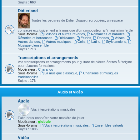
Sujets :
663
Didierland
Toutes les oeuvres de Didier Doguet regroupées, un espace
consacré exclusivement à la musique d'un compositeur à l'imagination fertile
Sous-forums :
Ballades et autres réveries
,
Romances et ballades
,
Rêveries et berceuses
,
Dédicaces
,
Etudes
,
Danses
,
Valses
,
Autres danses
,
Autres musiques
,
Celte
,
Latino
,
Style anciens
,
Musique d’ensemble
Sujets :
713
Transcriptions et arrangements
Vos transcriptions et arrangements pour guitare de pièces écrites à l'origine
pour d'autres formations
Modérateur :
Charango
Sous-forums :
La musique classique
,
Chansons et musiques
traditionnelles
Sujets :
176
Audio et vidéo
Audio
Vos interprétations musicales
Faite-nous connaître votre manière de jouer.
Modérateur :
globule
Sous-forums :
Vos interprétations musicales
,
Ensembles virtuels
Sujets :
1095
Vidéo