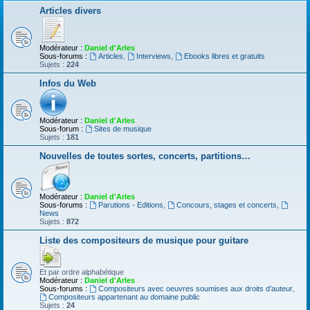
Articles divers
Modérateur :
Daniel d'Arles
Sous-forums :
Articles
,
Interviews
,
Ebooks libres et gratuits
Sujets :
224
Infos du Web
Modérateur :
Daniel d'Arles
Sous-forum :
Sites de musique
Sujets :
181
Nouvelles de toutes sortes, concerts, partitions…
Modérateur :
Daniel d'Arles
Sous-forums :
Parutions - Editions
,
Concours, stages et concerts
,
News
Sujets :
872
Liste des compositeurs de musique pour guitare
Et par ordre alphabétique
Modérateur :
Daniel d'Arles
Sous-forums :
Compositeurs avec oeuvres soumises aux droits d'auteur
,
Compositeurs appartenant au domaine public
Sujets :
24