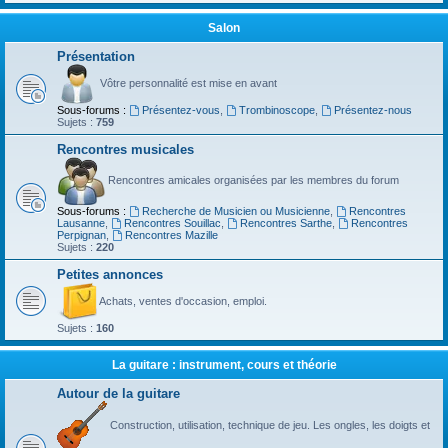
Salon
Présentation
Vôtre personnalité est mise en avant
Sous-forums :
Présentez-vous
,
Trombinoscope
,
Présentez-nous
Sujets :
759
Rencontres musicales
Rencontres amicales organisées par les membres du forum
Sous-forums :
Recherche de Musicien ou Musicienne
,
Rencontres
Lausanne
,
Rencontres Souillac
,
Rencontres Sarthe
,
Rencontres
Perpignan
,
Rencontres Mazille
Sujets :
220
Petites annonces
Achats, ventes d'occasion, emploi.
Sujets :
160
La guitare : instrument, cours et théorie
Autour de la guitare
Construction, utilisation, technique de jeu. Les ongles, les doigts et