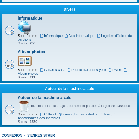
Divers
Informatique
Sous-forums :
Informatique
,
Aide informatique.
,
Logiciels d'édition de
partitions
Sujets :
258
Album photos
Sous-forums :
Guitares & Co
,
Pour le plaisir des yeux
,
Divers
,
Album photos
Sujets :
113
Autour de la machine à café
Autour de la machine à café
bla...bla...bla... les sujets qui ne sont pas liés à la guitare classique
Sous-forums :
Culturel
,
humour, histoires drôles
,
Jeux
,
Anniversaires des membres
Sujets :
1560
CONNEXION
•
S’ENREGISTRER