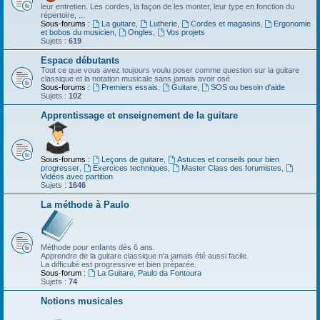
leur entretien. Les cordes, la façon de les monter, leur type en fonction du
répertoire, ...
Sous-forums :
La guitare
,
Lutherie
,
Cordes et magasins
,
Ergonomie
et bobos du musicien
,
Ongles
,
Vos projets
Sujets :
619
Espace débutants
Tout ce que vous avez toujours voulu poser comme question sur la guitare
classique et la notation musicale sans jamais avoir osé
Sous-forums :
Premiers essais
,
Guitare
,
SOS ou besoin d'aide
Sujets :
102
Apprentissage et enseignement de la guitare
Sous-forums :
Leçons de guitare
,
Astuces et conseils pour bien
progresser
,
Exercices techniques
,
Master Class des forumistes
,
Vidéos avec partition
Sujets :
1646
La méthode à Paulo
Méthode pour enfants dès 6 ans.
Apprendre de la guitare classique n'a jamais été aussi facile.
La difficulté est progressive et bien préparée.
Sous-forum :
La Guitare, Paulo da Fontoura
Sujets :
74
Notions musicales