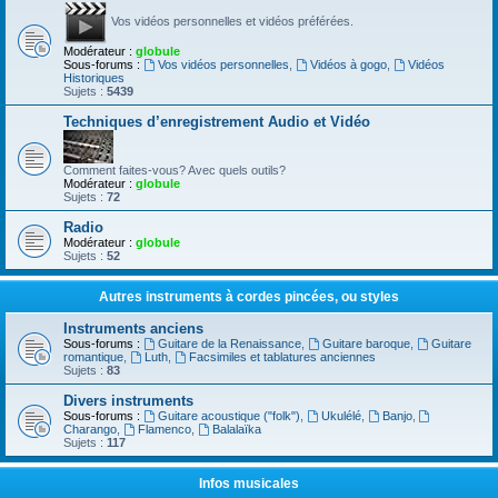
Vos vidéos personnelles et vidéos préférées.
Modérateur :
globule
Sous-forums :
Vos vidéos personnelles
,
Vidéos à gogo
,
Vidéos
Historiques
Sujets :
5439
Techniques d’enregistrement Audio et Vidéo
Comment faites-vous? Avec quels outils?
Modérateur :
globule
Sujets :
72
Radio
Modérateur :
globule
Sujets :
52
Autres instruments à cordes pincées, ou styles
Instruments anciens
Sous-forums :
Guitare de la Renaissance
,
Guitare baroque
,
Guitare
romantique
,
Luth
,
Facsimiles et tablatures anciennes
Sujets :
83
Divers instruments
Sous-forums :
Guitare acoustique ("folk")
,
Ukulélé
,
Banjo
,
Charango
,
Flamenco
,
Balalaïka
Sujets :
117
Infos musicales