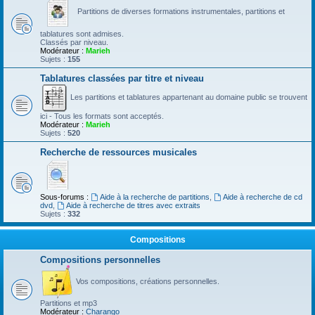
Partitions de diverses formations instrumentales, partitions et
tablatures sont admises.
Classés par niveau.
Modérateur :
Marieh
Sujets :
155
Tablatures classées par titre et niveau
Les partitions et tablatures appartenant au domaine public se trouvent
ici - Tous les formats sont acceptés.
Modérateur :
Marieh
Sujets :
520
Recherche de ressources musicales
Sous-forums :
Aide à la recherche de partitions
,
Aide à recherche de cd
dvd
,
Aide à recherche de titres avec extraits
Sujets :
332
Compositions
Compositions personnelles
Vos compositions, créations personnelles.
Partitions et mp3
Modérateur :
Charango