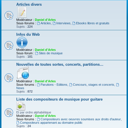
Articles divers
Modérateur :
Daniel d'Arles
Sous-forums :
Articles
,
Interviews
,
Ebooks libres et gratuits
Sujets :
224
Infos du Web
Modérateur :
Daniel d'Arles
Sous-forum :
Sites de musique
Sujets :
181
Nouvelles de toutes sortes, concerts, partitions…
Modérateur :
Daniel d'Arles
Sous-forums :
Parutions - Editions
,
Concours, stages et concerts
,
News
Sujets :
872
Liste des compositeurs de musique pour guitare
Et par ordre alphabétique
Modérateur :
Daniel d'Arles
Sous-forums :
Compositeurs avec oeuvres soumises aux droits d'auteur
,
Compositeurs appartenant au domaine public
Sujets :
24