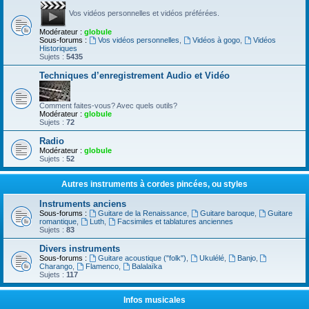
Vos vidéos personnelles et vidéos préférées.
Modérateur :
globule
Sous-forums :
Vos vidéos personnelles
,
Vidéos à gogo
,
Vidéos
Historiques
Sujets :
5435
Techniques d’enregistrement Audio et Vidéo
Comment faites-vous? Avec quels outils?
Modérateur :
globule
Sujets :
72
Radio
Modérateur :
globule
Sujets :
52
Autres instruments à cordes pincées, ou styles
Instruments anciens
Sous-forums :
Guitare de la Renaissance
,
Guitare baroque
,
Guitare
romantique
,
Luth
,
Facsimiles et tablatures anciennes
Sujets :
83
Divers instruments
Sous-forums :
Guitare acoustique ("folk")
,
Ukulélé
,
Banjo
,
Charango
,
Flamenco
,
Balalaïka
Sujets :
117
Infos musicales