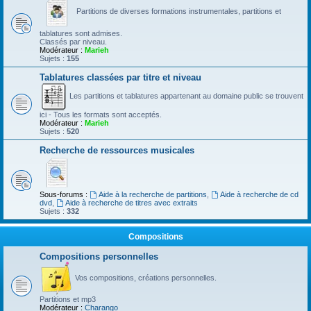
Partitions de diverses formations instrumentales, partitions et
tablatures sont admises.
Classés par niveau.
Modérateur :
Marieh
Sujets :
155
Tablatures classées par titre et niveau
Les partitions et tablatures appartenant au domaine public se trouvent
ici - Tous les formats sont acceptés.
Modérateur :
Marieh
Sujets :
520
Recherche de ressources musicales
Sous-forums :
Aide à la recherche de partitions
,
Aide à recherche de cd
dvd
,
Aide à recherche de titres avec extraits
Sujets :
332
Compositions
Compositions personnelles
Vos compositions, créations personnelles.
Partitions et mp3
Modérateur :
Charango