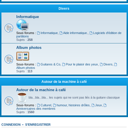
Divers
Informatique
Sous-forums :
Informatique
,
Aide informatique.
,
Logiciels d'édition de
partitions
Sujets :
258
Album photos
Sous-forums :
Guitares & Co
,
Pour le plaisir des yeux
,
Divers
,
Album photos
Sujets :
113
Autour de la machine à café
Autour de la machine à café
bla...bla...bla... les sujets qui ne sont pas liés à la guitare classique
Sous-forums :
Culturel
,
humour, histoires drôles
,
Jeux
,
Anniversaires des membres
Sujets :
1560
CONNEXION
•
S’ENREGISTRER