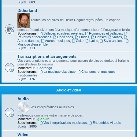
Sujets :
663
Didierland
Toutes les oeuvres de Didier Doguet regroupées, un espace
consacré exclusivement à la musique d'un compositeur à l'imagination fertile
Sous-forums :
Ballades et autres réveries
,
Romances et ballades
,
Rêveries et berceuses
,
Dédicaces
,
Etudes
,
Danses
,
Valses
,
Autres danses
,
Autres musiques
,
Celte
,
Latino
,
Style anciens
,
Musique d’ensemble
Sujets :
713
Transcriptions et arrangements
Vos transcriptions et arrangements pour guitare de pièces écrites à l'origine
pour d'autres formations
Modérateur :
Charango
Sous-forums :
La musique classique
,
Chansons et musiques
traditionnelles
Sujets :
176
Audio et vidéo
Audio
Vos interprétations musicales
Faite-nous connaître votre manière de jouer.
Modérateur :
globule
Sous-forums :
Vos interprétations musicales
,
Ensembles virtuels
Sujets :
1095
Vidéo