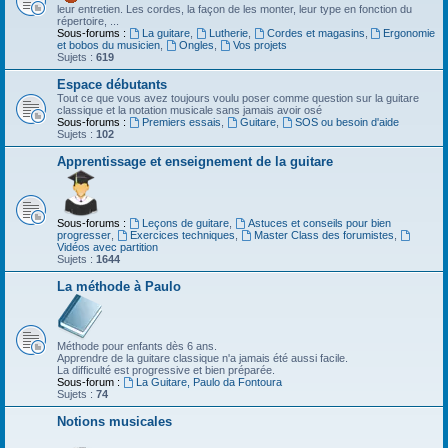
leur entretien. Les cordes, la façon de les monter, leur type en fonction du
répertoire, ...
Sous-forums :
La guitare
,
Lutherie
,
Cordes et magasins
,
Ergonomie
et bobos du musicien
,
Ongles
,
Vos projets
Sujets :
619
Espace débutants
Tout ce que vous avez toujours voulu poser comme question sur la guitare
classique et la notation musicale sans jamais avoir osé
Sous-forums :
Premiers essais
,
Guitare
,
SOS ou besoin d'aide
Sujets :
102
Apprentissage et enseignement de la guitare
Sous-forums :
Leçons de guitare
,
Astuces et conseils pour bien
progresser
,
Exercices techniques
,
Master Class des forumistes
,
Vidéos avec partition
Sujets :
1644
La méthode à Paulo
Méthode pour enfants dès 6 ans.
Apprendre de la guitare classique n'a jamais été aussi facile.
La difficulté est progressive et bien préparée.
Sous-forum :
La Guitare, Paulo da Fontoura
Sujets :
74
Notions musicales