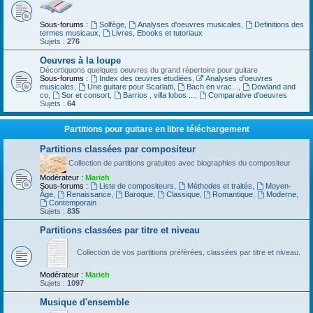
Sous-forums :
Solfège
,
Analyses d'oeuvres musicales
,
Definitions des
termes musicaux
,
Livres, Ebooks et tutoriaux
Sujets :
276
Oeuvres à la loupe
Décortiquons quelques oeuvres du grand répertoire pour guitare
Sous-forums :
Index des œuvres étudiées
,
Analyses d'oeuvres
musicales
,
Une guitare pour Scarlatti
,
Bach en vrac...
,
Dowland and
co
,
Sor et consort
,
Barrios , villa lobos ...
,
Comparative d'oeuvres
Sujets :
64
Partitions pour guitare en libre téléchargement
Partitions classées par compositeur
Collection de partitions gratuites avec biographies du compositeur
Modérateur :
Marieh
Sous-forums :
Liste de compositeurs
,
Méthodes et traités
,
Moyen-
Âge
,
Renaissance
,
Baroque
,
Classique
,
Romantique
,
Moderne
,
Contemporain
Sujets :
835
Partitions classées par titre et niveau
Collection de vos partitions préférées, classées par titre et niveau.
Modérateur :
Marieh
Sujets :
1097
Musique d'ensemble