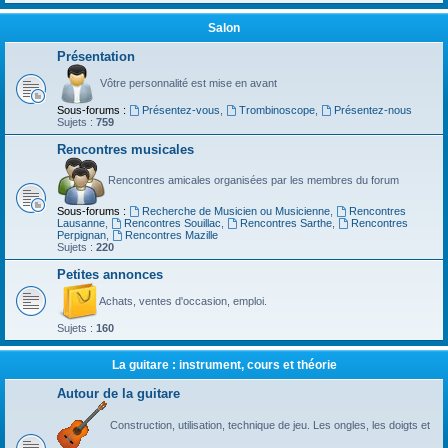
Salon
Présentation
Vôtre personnalité est mise en avant
Sous-forums :
Présentez-vous
,
Trombinoscope
,
Présentez-nous
Sujets :
759
Rencontres musicales
Rencontres amicales organisées par les membres du forum
Sous-forums :
Recherche de Musicien ou Musicienne
,
Rencontres
Lausanne
,
Rencontres Souillac
,
Rencontres Sarthe
,
Rencontres
Perpignan
,
Rencontres Mazille
Sujets :
220
Petites annonces
Achats, ventes d'occasion, emploi.
Sujets :
160
La guitare : instrument, cours et théorie
Autour de la guitare
Construction, utilisation, technique de jeu. Les ongles, les doigts et